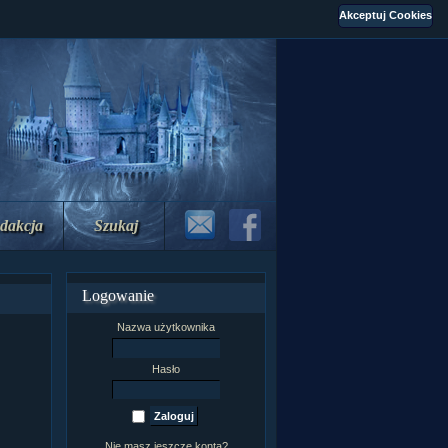
dakcja
Szukaj
Logowanie
Nazwa użytkownika
Hasło
Nie masz jeszcze konta?