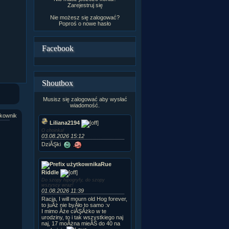
Zarejestruj się
Nie możesz się zalogować?
Poproś o
nowe hasło
Facebook
Shoutbox
Musisz się zalogować aby wysłać
wiadomość.
kownik
Liliana2194
O choinka!
03.08.2026 15:12
DziĂŞki
Rue
Riddle
Do szopy hipogryfy, do szopy
wszyscy wraz!
01.08.2026 11:39
Racja, I will mourn old Hog forever,
to juÂż nie byÂło to samo :v
I mimo Âże ciĂŞÂżko w te
urodziny, to i tak wszystkiego naj
naj, 17 moÂżna mieĂŚ do 40 na