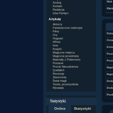
Nick
Szukaj
Kontakt
Klien
Redakcja
Izba Pamięci
Artykuły
Aktorzy
Fantastyczne zwierzęta
Filmy
Data 
Gry
Hogwart
Osta
HPnet
Inne
Kome
Książki
Magiczne miejsca
Post
Magiczne przedmioty
Materiały z Pottermore
Post
Postacie
Prorok Niecodzienny
Napi
Quidditch
Recenzje
Napi
Stworzenia
Świat magii
Doda
Teorie, przemyslenia
Wywiady
Doda
Punk
Statystyki
Online
Statystyki