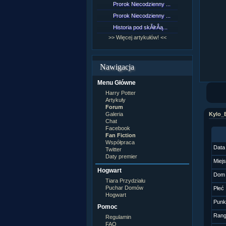
Prorok Niecodzienny ...
[NZ]Rozd
Prorok Niecodzienny ...
[NZ]Rozd
Historia pod skĂłrÂą...
[NZ]Rozd
>> Więcej artykułów! <<
>> Więcej 
Nawigacja
Menu Główne
Harry Potter
Artykuły
Forum
Galeria
Kylo_
Chat
Facebook
Fan Fiction
Współpraca
Data
Twitter
Daty premier
Miej
Hogwart
Dom
Tiara Przydziału
Puchar Domów
Płeć
Hogwart
Punk
Pomoc
Ran
Regulamin
FAQ