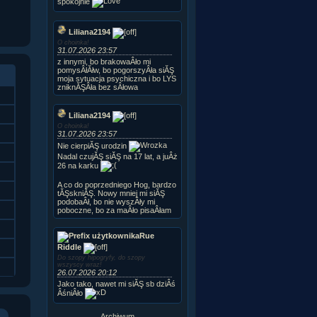
spokojnie
Liliana2194
O choinka!
31.07.2026 23:57
z innymi, bo brakowaÂło mi
pomysÂłĂłw, bo pogorszyÂła siĂŞ
moja sytuacja psychiczna i bo LYS
zniknĂŞÂła bez sÂłowa
Liliana2194
O choinka!
31.07.2026 23:57
Nie cierpiĂŞ urodzin
Nadal czujĂŞ siĂŞ na 17 lat, a juÂż
26 na karku
A co do poprzedniego Hog, bardzo
tĂŞskniĂŞ. Nowy mniej mi siĂŞ
podobaÂł, bo nie wyszÂły mi
poboczne, bo za maÂło pisaÂłam
Rue
Riddle
Do szopy hipogryfy, do szopy
wszyscy wraz!
26.07.2026 20:12
Jako tako, nawet mi siĂŞ sb dziÂś
ÂśniÂło
Archiwum