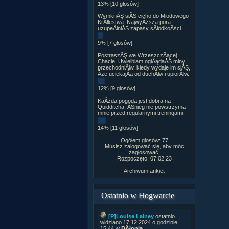
13% [10 głosów]
WymknĂŞ siĂŞ cicho do Miodowego
KrĂłlestwa. NajwyÂższa pora
uzupeÂłniĂŚ zapasy sÂłodkoÂści.
9% [7 głosów]
PostraszĂŞ we WrzeszczÂącej
Chacie. Uwielbiam oglÂądaĂŚ miny
przechodniĂłw, kiedy wydaje im siĂŞ,
Âże uciekajÂą od duchĂłw i upiorĂłw.
12% [9 głosów]
KaÂżda pogoda jest dobra na
Quidditcha. ÂŚnieg nie powstrzyma
mnie przed regularnymi treningami.
14% [11 głosów]
Ogółem głosów: 77
Musisz zalogować się, aby móc
zagłosować.
Rozpoczęto: 07.02.23
Archiwum ankiet
Ostatnio w Hogwarcie
[P]Louise Lainey
ostatnio
widziano 17.12.2024 o godzinie
15:44 w
BÂłonia