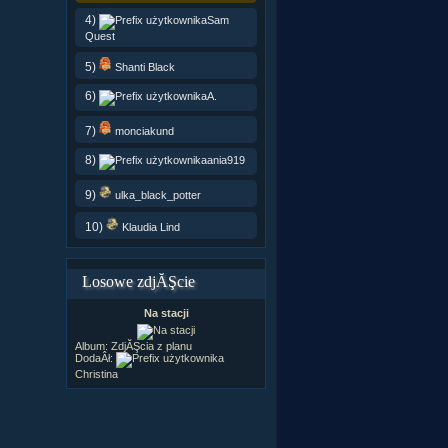
4)
Sam
Quest
5)
Shanti Black
6)
A.
7)
monciakund
8)
ania919
9)
ulka_black_potter
10)
Klaudia Lind
Losowe zdjĂŞcie
Na stacji
Album:
ZdjĂŞcia z planu
DodaÂł:
Christina