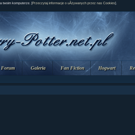
na twoim komputerze. [
Przeczytaj informacje o uÂżywanych przez nas Cookies
].
Forum
Galeria
Fan Fiction
Hogwart
Re
ziaÂł 10 cz...
ziaÂł 10 cz...
ziaÂł 9 cz....
upin