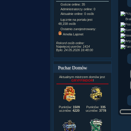
Goście online: 35
Napisanych a
Administratorzy online: 0
Dodanych n
Aktualnie online: 0 osób
Zdjęć w galeri
Tematów na f
Brak
Łącznie na portalu jest
Postów na fo
48,158 osób
Komentarzy d
Ostatnio zarejestrowany:
222,019
Amelia Lajonet
Rozdanych p
Wlepionych o
Rekord osób online:
Najwięcej userów:
1414
Było:
24.05.2026 16:48:00
Puchar Domów
Aktualnym mistrzem domów jest
GRYFFINDOR
!
Punktów:
1509
Punktów:
335
uczniów:
4220
uczniów:
3778