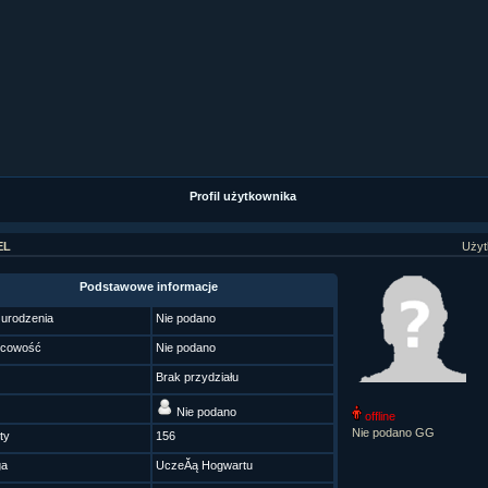
ziaÂł 9 cz....
ziaÂł 8 cz....
ziaÂł 8 cz....
fan fiction! <<
Profil użytkownika
EL
Użyt
Podstawowe informacje
 urodzenia
Nie podano
scowość
Nie podano
Brak przydziału
Nie podano
offline
Nie podano GG
ty
156
ga
UczeĂą Hogwartu