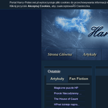
Portal Harry-Potter.net.pl wykorzystuje pliki cookies do przechowywania informacji 
Kliknij przycisk
Akceptuj Cookies
, aby zaakceptowaĂŚ Ciasteczka.
Strona Główna
Artykuły
Ostatnie
Artykuły
Fan Fiction
Magiczne puzzle HP
[NZ]Rozd
Prorok Niecodzienny ...
[NZ]Rozd
The House of Gaunt
[NZ]Rozd
HPnet istnieje napra...
Remus L