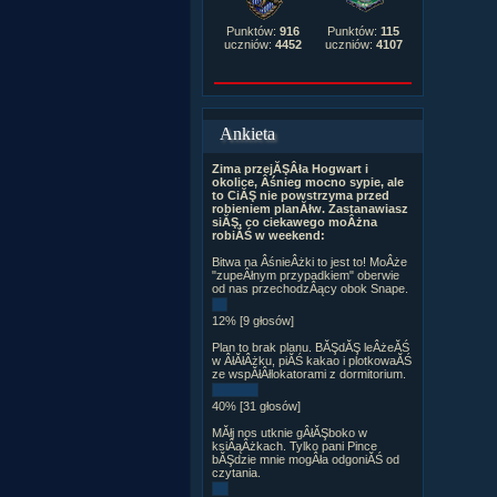
Punktów:
916
Punktów:
115
uczniów:
4452
uczniów:
4107
Ankieta
Zima przejĂŞÂła Hogwart i
okolice, Âśnieg mocno sypie, ale
to CiĂŞ nie powstrzyma przed
robieniem planĂłw. Zastanawiasz
siĂŞ, co ciekawego moÂżna
robiĂŚ w weekend:
Bitwa na ÂśnieÂżki to jest to! MoÂże
"zupeÂłnym przypadkiem" oberwie
od nas przechodzÂący obok Snape.
12% [9 głosów]
Plan to brak planu. BĂŞdĂŞ leÂżeĂŚ
w ÂłĂłÂżku, piĂŚ kakao i plotkowaĂŚ
ze wspĂłÂłlokatorami z dormitorium.
40% [31 głosów]
MĂłj nos utknie gÂłĂŞboko w
ksiÂąÂżkach. Tylko pani Pince
bĂŞdzie mnie mogÂła odgoniĂŚ od
czytania.