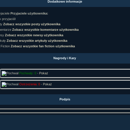
Dodatkowe informacje
rtykułów:
1,087
ewsów:
10,564
Przyjaciele użytkownika:
i:
21,490
orum:
3,921
 przyjaciół
rum:
319,637
Zobacz wszystkie posty użytkownika
o materiałów:
Zobacz wszystkie komentarze użytkownika
Zobacz wszystkie newsy użytkownika
ochwał:
3,327
strzeżeń:
4,170
Zobacz wszystkie artykuły użytkownika
Zobacz wszystkie fan fiction użytkownika
Nagrody i Kary
Pochwały: 0
-
Pokaż
Ostrzeżenia: 0
-
Pokaż
Podpis