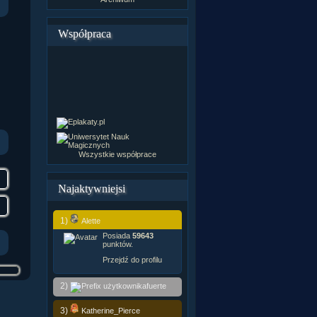
Współpraca
Wszystkie współprace
Najaktywniejsi
1)
Alette
Posiada
59643
punktów.
Przejdź do profilu
2)
fuerte
3)
Katherine_Pierce