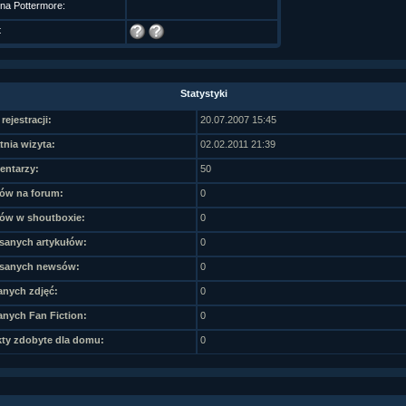
 na Pottermore:
t
Statystyki
rejestracji:
20.07.2007 15:45
tnia wizyta:
02.02.2011 21:39
ntarzy:
50
ów na forum:
0
ów w shoutboxie:
0
sanych artykułów:
0
sanych newsów:
0
nych zdjęć:
0
nych Fan Fiction:
0
ty zdobyte dla domu:
0