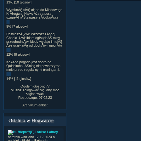
13% [10 głosów]
WymknĂŞ siĂŞ cicho do Miodowego
KrĂłlestwa. NajwyÂższa pora
uzupeÂłniĂŚ zapasy sÂłodkoÂści.
9% [7 głosów]
PostraszĂŞ we WrzeszczÂącej
Chacie. Uwielbiam oglÂądaĂŚ miny
przechodniĂłw, kiedy wydaje im siĂŞ,
Âże uciekajÂą od duchĂłw i upiorĂłw.
12% [9 głosów]
KaÂżda pogoda jest dobra na
Quidditcha. ÂŚnieg nie powstrzyma
mnie przed regularnymi treningami.
14% [11 głosów]
Ogółem głosów: 77
Musisz zalogować się, aby móc
zagłosować.
Rozpoczęto: 07.02.23
Archiwum ankiet
Ostatnio w Hogwarcie
[P]Louise Lainey
ostatnio widziano 17.12.2024 o
godzinie 15:44 w
BÂłonia