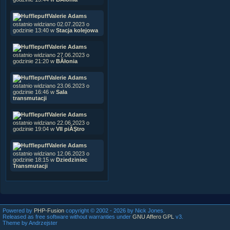
Valerie Adams
ostatnio widziano 02.07.2023 o
godzinie 13:40 w
Stacja kolejowa
Valerie Adams
ostatnio widziano 27.06.2023 o
godzinie 21:20 w
BÂłonia
Valerie Adams
ostatnio widziano 23.06.2023 o
godzinie 16:46 w
Sala
transmutacji
Valerie Adams
ostatnio widziano 22.06.2023 o
godzinie 19:04 w
VII piĂŞtro
Valerie Adams
ostatnio widziano 12.06.2023 o
godzinie 18:15 w
Dziedziniec
Transmutacji
Powered by
PHP-Fusion
copyright © 2002 - 2026 by Nick Jones.
Released as free software without warranties under
GNU Affero GPL
v3.
Theme by Andrzejster