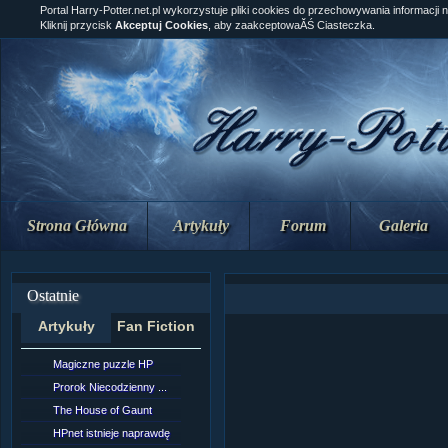
Portal Harry-Potter.net.pl wykorzystuje pliki cookies do przechowywania informacji 
Kliknij przycisk
Akceptuj Cookies
, aby zaakceptowaĂŚ Ciasteczka.
Strona Główna
Artykuły
Forum
Galeria
Ostatnie
Artykuły
Fan Fiction
Magiczne puzzle HP
[NZ]Rozdział 10 cz....
Prorok Niecodzienny ...
[NZ]Rozdział 10 cz....
The House of Gaunt
[NZ]Rozdział 9 cz.2...
HPnet istnieje naprawdę
Remus Lupin