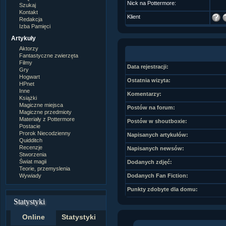
Nick na Pottermore:
Szukaj
Kontakt
Klient
Redakcja
Izba Pamięci
Artykuły
Aktorzy
Fantastyczne zwierzęta
Filmy
Data rejestracji:
Gry
Hogwart
Ostatnia wizyta:
HPnet
Inne
Komentarzy:
Książki
Magiczne miejsca
Postów na forum:
Magiczne przedmioty
Materiały z Pottermore
Postów w shoutboxie:
Postacie
Prorok Niecodzienny
Napisanych artykułów:
Quidditch
Recenzje
Napisanych newsów:
Stworzenia
Świat magii
Dodanych zdjęć:
Teorie, przemyslenia
Wywiady
Dodanych Fan Fiction:
Punkty zdobyte dla domu:
Statystyki
Online
Statystyki