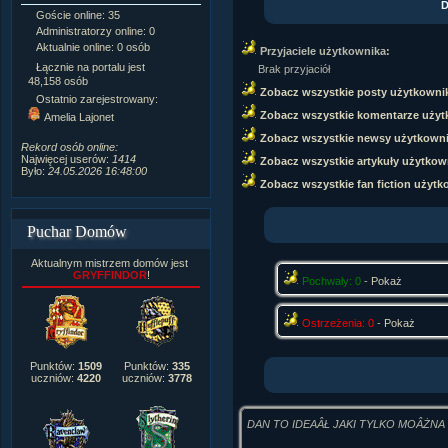
D
Goście online: 35
Napisanych artykułów:
1,087
Administratorzy online: 0
Dodanych newsów:
10,564
Aktualnie online: 0 osób
Zdjęć w galerii:
21,490
Przyjaciele użytkownika:
Tematów na forum:
3,921
Łącznie na portalu jest
Brak przyjaciół
Postów na forum:
319,637
48,158 osób
Zobacz wszystkie posty użytkowni
Komentarzy do materiałów:
Ostatnio zarejestrowany:
222,019
Zobacz wszystkie komentarze użyt
Amelia Lajonet
Rozdanych pochwał:
3,327
Zobacz wszystkie newsy użytkown
Wlepionych ostrzeżeń:
4,170
Rekord osób online:
Najwięcej userów:
1414
Zobacz wszystkie artykuły użytkow
Było:
24.05.2026 16:48:00
Zobacz wszystkie fan fiction użytk
Puchar Domów
Aktualnym mistrzem domów jest
GRYFFINDOR
!
Pochwały: 0
-
Pokaż
Ostrzeżenia: 0
-
Pokaż
Punktów:
1509
Punktów:
335
uczniów:
4220
uczniów:
3778
DAN TO IDEAÂŁ JAKI TYLKO MOÂŻNA