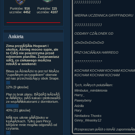
):):):):):):):):):):):):)
Punktów:
916
Punktów:
115
uczniów:
4452
uczniów:
4107
WIERNA UCZENNICA GRYFFINDORU
:):):):):):):):):):):):):)
ODDANY CZÂŁONEK GD
Ankieta
xDxDxDxDxDxDxD
Zima przejĂŞÂła Hogwart i
okolice, Âśnieg mocno sypie, ale
PRZYJACIĂÂŁKA HARREGO
to CiĂŞ nie powstrzyma przed
robieniem planĂłw. Zastanawiasz
siĂŞ, co ciekawego moÂżna
:*:*:*:*:*:*:*:*:*:*:*:*:*
robiĂŚ w weekend:
KOCHAM KOCHAM KOCHAM KOCHAM
Bitwa na ÂśnieÂżki to jest to! MoÂże
"zupeÂłnym przypadkiem" oberwie
KOCHAM KOCHAM KOCHAM
od nas przechodzÂący obok Snape.
Tych, ktĂłrych polubiÂłam:
12% [9 głosów]
Mimbulus_mimbletonia
Plan to brak planu. BĂŞdĂŞ leÂżeĂŚ
Harry_
w ÂłĂłÂżku, piĂŚ kakao i plotkowaĂŚ
Paweybeny
ze wspĂłÂłlokatorami z dormitorium.
Adzilla
Hary
40% [31 głosów]
Nimfadora Thonks
MĂłj nos utknie gÂłĂŞboko w
Ginny_Weasley12
ksiÂąÂżkach. Tylko pani Pince
bĂŞdzie mnie mogÂła odgoniĂŚ od
czytania.
Przepraszam jeÂśli o kimÂś zapomniaÂł