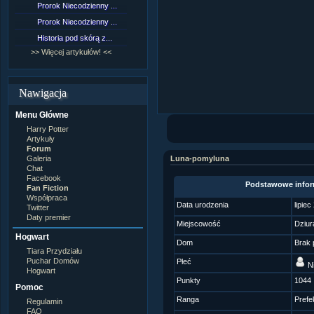
Prorok Niecodzienny ...
[NZ]Rozdział 9 cz.1...
Prorok Niecodzienny ...
[NZ]Rozdział 8 cz.2...
Historia pod skórą z...
[NZ]Rozdział 8 cz.1...
>> Więcej artykułów! <<
>> Więcej fan fiction! <<
Nawigacja
Menu Główne
Harry Potter
Artykuły
Forum
Galeria
Luna-pomyluna
Chat
Facebook
Podstawowe infor
Fan Fiction
Współpraca
Data urodzenia
lipie
Twitter
Daty premier
Miejscowość
Dziur
Hogwart
Dom
Brak 
Tiara Przydziału
Puchar Domów
Płeć
Ni
Hogwart
Punkty
1044
Pomoc
Ranga
Prefe
Regulamin
FAQ