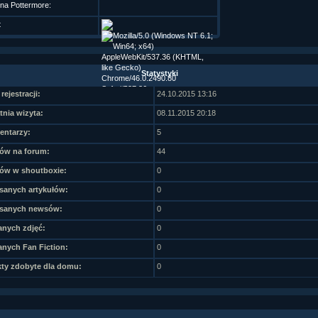
 na Pottermore:
t
Statystyki
rejestracji:
24.10.2015 13:16
tnia wizyta:
08.11.2015 20:18
ntarzy:
5
ów na forum:
44
ów w shoutboxie:
0
sanych artykułów:
0
sanych newsów:
0
nych zdjęć:
0
nych Fan Fiction:
0
ty zdobyte dla domu:
0