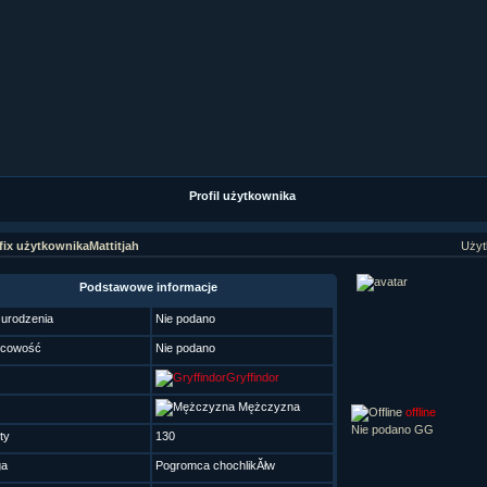
ział 9 cz.1...
ział 8 cz.2...
ział 8 cz.1...
fan fiction! <<
Profil użytkownika
Mattitjah
Użyt
Podstawowe informacje
 urodzenia
Nie podano
scowość
Nie podano
Gryffindor
Mężczyzna
offline
Nie podano GG
ty
130
ga
Pogromca chochlikĂłw