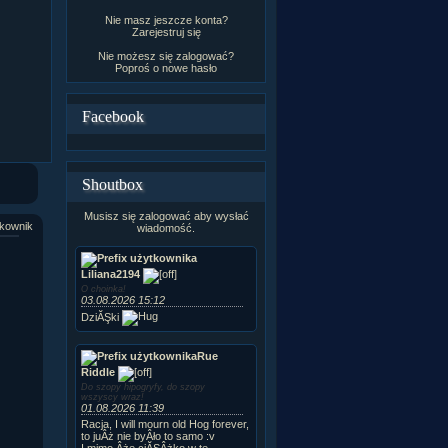
Nie masz jeszcze konta?
Zarejestruj się
Nie możesz się zalogować?
Poproś o
nowe hasło
Facebook
Shoutbox
Musisz się zalogować aby wysłać
kownik
wiadomość.
Liliana2194
O choinka!
03.08.2026 15:12
DziĂŞki
Rue
Riddle
Do szopy hipogryfy, do szopy
wszyscy wraz!
01.08.2026 11:39
Racja, I will mourn old Hog forever,
to juÂż nie byÂło to samo :v
I mimo Âże ciĂŞÂżko w te