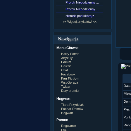
Prorok Niecodzienny ...
[NZ]Rozd
Prorok Niecodzienny ...
[NZ]Rozd
Historia pod skórą z...
[NZ]Rozd
>> Więcej artykułów! <<
>> Więcej 
Nawigacja
Menu Główne
Harry Potter
Artykuły
Forum
Galeria
Chat
Facebook
Fan Fiction
Współpraca
Data
Twitter
Daty premier
Miej
Hogwart
Dom
Tiara Przydziału
Puchar Domów
Płeć
Hogwart
Punk
Pomoc
Ran
Regulamin
FAQ