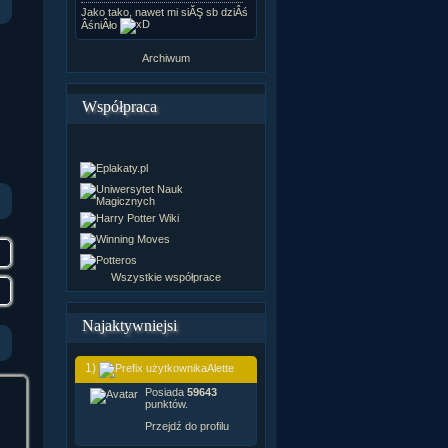
Jako tako, nawet mi siĂŞ sb dziÂś
ÂśniÂło
Archiwum
Współpraca
Wszystkie współprace
Najaktywniejsi
1)
Alette
Posiada
59643
punktów.
Przejdź do profilu