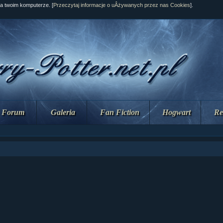
na twoim komputerze. [
Przeczytaj informacje o uÂżywanych przez nas Cookies
].
Forum
Galeria
Fan Fiction
Hogwart
Re
ział 10 cz....
ział 10 cz....
ział 9 cz.2...
upin