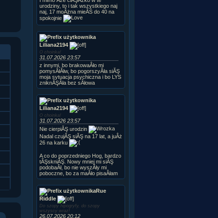
urodziny, to i tak wszystkiego naj
naj, 17 moÂżna mieĂŚ do 40 na
spokojnie
Liliana2194
O choinka!
31.07.2026 23:57
z innymi, bo brakowaÂło mi
pomysÂłĂłw, bo pogorszyÂła siĂŞ
moja sytuacja psychiczna i bo LYS
zniknĂŞÂła bez sÂłowa
Liliana2194
O choinka!
31.07.2026 23:57
Nie cierpiĂŞ urodzin
Nadal czujĂŞ siĂŞ na 17 lat, a juÂż
26 na karku
A co do poprzedniego Hog, bardzo
tĂŞskniĂŞ. Nowy mniej mi siĂŞ
podobaÂł, bo nie wyszÂły mi
poboczne, bo za maÂło pisaÂłam
Rue
Riddle
Do szopy hipogryfy, do szopy
wszyscy wraz!
26.07.2026 20:12