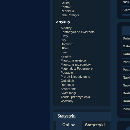
Nick
Szukaj
Kontakt
Klien
Redakcja
Izba Pamięci
Artykuły
Aktorzy
Fantastyczne zwierzęta
Filmy
Data 
Gry
Hogwart
Osta
HPnet
Inne
Kome
Książki
Magiczne miejsca
Post
Magiczne przedmioty
Materiały z Pottermore
Post
Postacie
Prorok Niecodzienny
Napi
Quidditch
Recenzje
Napi
Stworzenia
Świat magii
Doda
Teorie, przemyslenia
Wywiady
Doda
Punk
Statystyki
Online
Statystyki