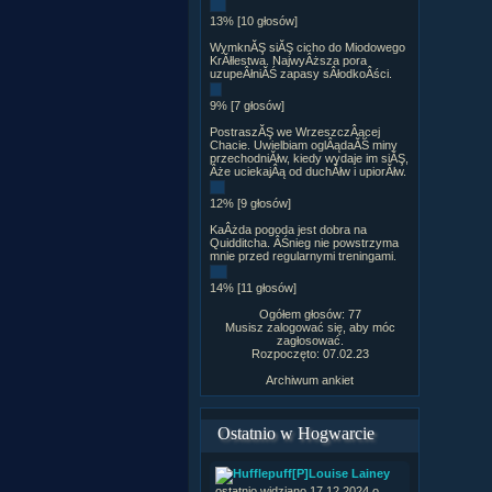
13% [10 głosów]
WymknĂŞ siĂŞ cicho do Miodowego
KrĂłlestwa. NajwyÂższa pora
uzupeÂłniĂŚ zapasy sÂłodkoÂści.
9% [7 głosów]
PostraszĂŞ we WrzeszczÂącej
Chacie. Uwielbiam oglÂądaĂŚ miny
przechodniĂłw, kiedy wydaje im siĂŞ,
Âże uciekajÂą od duchĂłw i upiorĂłw.
12% [9 głosów]
KaÂżda pogoda jest dobra na
Quidditcha. ÂŚnieg nie powstrzyma
mnie przed regularnymi treningami.
14% [11 głosów]
Ogółem głosów: 77
Musisz zalogować się, aby móc
zagłosować.
Rozpoczęto: 07.02.23
Archiwum ankiet
Ostatnio w Hogwarcie
[P]Louise Lainey
ostatnio widziano 17.12.2024 o