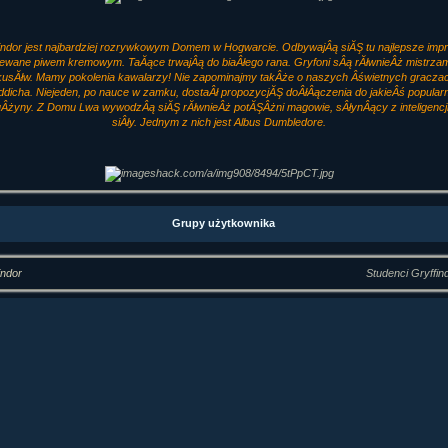
indor jest najbardziej rozrywkowym Domem w Hogwarcie. OdbywajÂą siĂŞ tu najlepsze imp
lewane piwem kremowym. TaĂące trwajÂą do biaÂłego rana. Gryfoni sÂą rĂłwnieÂż mistrzam
kusĂłw. Mamy pokolenia kawalarzy! Nie zapominajmy takÂże o naszych Âświetnych gracza
ddicha. Niejeden, po nauce w zamku, dostaÂł propozycjĂŞ doÂłÂączenia do jakieÂś popularn
uÂżyny. Z Domu Lwa wywodzÂą siĂŞ rĂłwnieÂż potĂŞÂżni magowie, sÂłynÂący z inteligencji
siÂły. Jednym z nich jest Albus Dumbledore.
Grupy użytkownika
indor
Studenci Gryffin