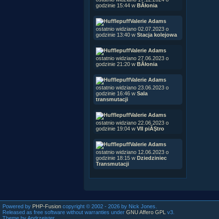
godzinie 15:44 w
BÂłonia
Valerie Adams
ostatnio widziano 02.07.2023 o
godzinie 13:40 w
Stacja kolejowa
Valerie Adams
ostatnio widziano 27.06.2023 o
godzinie 21:20 w
BÂłonia
Valerie Adams
ostatnio widziano 23.06.2023 o
godzinie 16:46 w
Sala
transmutacji
Valerie Adams
ostatnio widziano 22.06.2023 o
godzinie 19:04 w
VII piĂŞtro
Valerie Adams
ostatnio widziano 12.06.2023 o
godzinie 18:15 w
Dziedziniec
Transmutacji
Powered by
PHP-Fusion
copyright © 2002 - 2026 by Nick Jones.
Released as free software without warranties under
GNU Affero GPL
v3.
Theme by Andrzejster