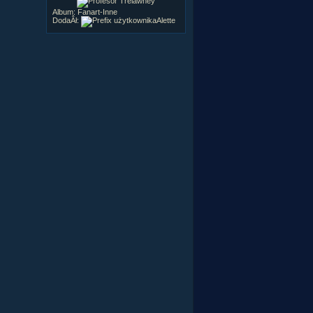
Album:
Fanart-Inne
DodaÂł:
Alette