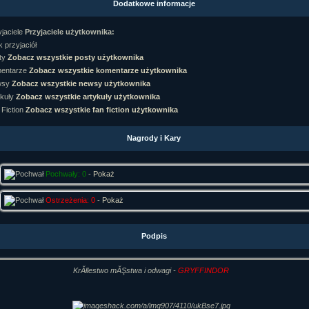
Dodatkowe informacje
rtykułów:
1,087
ewsów:
10,564
Przyjaciele użytkownika:
i:
21,490
orum:
3,921
 przyjaciół
rum:
319,637
Zobacz wszystkie posty użytkownika
o materiałów:
Zobacz wszystkie komentarze użytkownika
Zobacz wszystkie newsy użytkownika
ochwał:
3,327
strzeżeń:
4,170
Zobacz wszystkie artykuły użytkownika
Zobacz wszystkie fan fiction użytkownika
Nagrody i Kary
Pochwały: 0
-
Pokaż
Ostrzeżenia: 0
-
Pokaż
Podpis
KrĂłlestwo mĂŞstwa i odwagi -
GRYFFINDOR