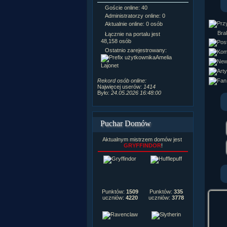
Goście online: 40
Napisanych a
Administratorzy online: 0
Dodanych n
Aktualnie online: 0 osób
Zdjęć w galeri
Tematów na f
Brak
Łącznie na portalu jest
Postów na fo
48,158 osób
Komentarzy d
Ostatnio zarejestrowany:
222,019
Amelia
Rozdanych p
Lajonet
Wlepionych o
Rekord osób online:
Najwięcej userów:
1414
Było:
24.05.2026 16:48:00
Puchar Domów
Aktualnym mistrzem domów jest
GRYFFINDOR
!
Punktów:
1509
Punktów:
335
uczniów:
4220
uczniów:
3778