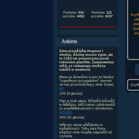
Punktów:
916
Punktów:
115
Gryff
uczniów:
4452
uczniów:
4107
ob
psi
Qui
dr
Ankieta
Zima przejĂŞÂła Hogwart i
okolice, Âśnieg mocno sypie, ale
to CiĂŞ nie powstrzyma przed
robieniem planĂłw. Zastanawiasz
siĂŞ, co ciekawego moÂżna
robiĂŚ w weekend:
Bitwa na ÂśnieÂżki to jest to! MoÂże
"zupeÂłnym przypadkiem" oberwie
od nas przechodzÂący obok Snape.
Gryff
12% [9 głosów]
Plan to brak planu. BĂŞdĂŞ leÂżeĂŚ
w ÂłĂłÂżku, piĂŚ kakao i plotkowaĂŚ
ze wspĂłÂłlokatorami z dormitorium.
40% [31 głosów]
MĂłj nos utknie gÂłĂŞboko w
ksiÂąÂżkach. Tylko pani Pince
bĂŞdzie mnie mogÂła odgoniĂŚ od
czytania.