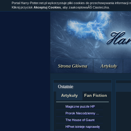
Portal Harry-Potter.net.pl wykorzystuje pliki cookies do przechowywania informacji 
Kliknij przycisk
Akceptuj Cookies
, aby zaakceptowaĂŚ Ciasteczka.
Strona Główna
Artykuły
Ostatnie
Artykuły
Fan Fiction
Magiczne puzzle HP
[NZ]Rozd
Prorok Niecodzienny ...
[NZ]Rozd
The House of Gaunt
[NZ]Rozd
HPnet istnieje naprawdę
Remus L