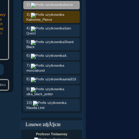
2)
fuerte
3)
rezy
i
Katherine_Pierce
ch
4)
Sam
ej
Quest
 i
5)
Shanti
Black
6)
A.
7)
monciakund
8)
ania919
doru
9)
ulka_black_potter
10)
Klaudia Lind
Losowe zdjĂŞcie
Profesor Trelawney