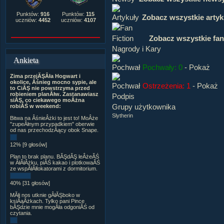
Punktów:
916
Punktów:
115
Zobacz wszystkie artyk
uczniów:
4452
uczniów:
4107
Zobacz wszystkie fan
Nagrody i Kary
Ankieta
Pochwały: 0
-
Pokaż
Zima przejĂŞÂła Hogwart i
okolice, Âśnieg mocno sypie, ale
Ostrzeżenia: 1
-
Pokaż
to CiĂŞ nie powstrzyma przed
robieniem planĂłw. Zastanawiasz
Podpis
siĂŞ, co ciekawego moÂżna
Grupy użytkownika
robiĂŚ w weekend:
Slytherin
Bitwa na ÂśnieÂżki to jest to! MoÂże
"zupeÂłnym przypadkiem" oberwie
od nas przechodzÂący obok Snape.
12% [9 głosów]
Plan to brak planu. BĂŞdĂŞ leÂżeĂŚ
w ÂłĂłÂżku, piĂŚ kakao i plotkowaĂŚ
ze wspĂłÂłlokatorami z dormitorium.
40% [31 głosów]
MĂłj nos utknie gÂłĂŞboko w
ksiÂąÂżkach. Tylko pani Pince
bĂŞdzie mnie mogÂła odgoniĂŚ od
czytania.