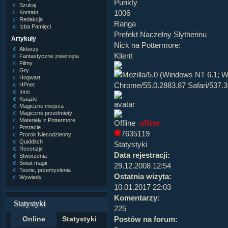
Punkty
Szukaj
1006
Kontakt
Redakcja
Ranga
Izba Pamięci
Prefekt Naczelny Slytherinu
Artykuły
Nick na Pottermore:
Aktorzy
Klient
Fantastyczne zwierzęta
Filmy
Gry
Hogwart
HPnet
Inne
Książki
Magiczne miejsca
Magiczne przedmioty
Materiały z Pottermore
offline
Postacie
7635119
Prorok Niecodzienny
Quidditch
Statystyki
Recenzje
Data rejestracji:
Stworzenia
Świat magii
29.12.2008 12:54
Teorie, przemyslenia
Ostatnia wizyta:
Wywiady
10.01.2017 22:03
Komentarzy:
Statystyki
225
Postów na forum:
Online
Statystyki