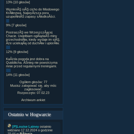
13% [10 głosów]
WymknĂŞ siĂŞ cicho do Miodowego
KrĂłlestwa. NajwyÂższa pora
uzupeÂłniĂŚ zapasy sÂłodkoÂści.
9% [7 głosów]
PostraszĂŞ we WrzeszczÂącej
Chacie. Uwielbiam oglÂądaĂŚ miny
przechodniĂłw, kiedy wydaje im siĂŞ,
Âże uciekajÂą od duchĂłw i upiorĂłw.
12% [9 głosów]
KaÂżda pogoda jest dobra na
Quidditcha. ÂŚnieg nie powstrzyma
mnie przed regularnymi treningami.
14% [11 głosów]
Ogółem głosów: 77
Musisz zalogować się, aby móc
zagłosować.
Rozpoczęto: 07.02.23
Archiwum ankiet
Ostatnio w Hogwarcie
[P]Louise Lainey
ostatnio
widziano 17.12.2024 o godzinie
15:44 w
BÂłonia