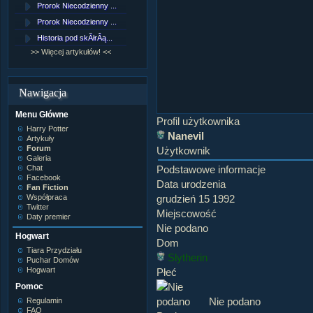
Prorok Niecodzienny ...
[NZ]RozdziaÂł 9 cz....
Prorok Niecodzienny ...
[NZ]RozdziaÂł 8 cz....
Historia pod skĂłrÂą...
[NZ]RozdziaÂł 8 cz....
>> Więcej artykułów! <<
>> Więcej fan fiction! <<
Nawigacja
Menu Główne
Profil użytkownika
Harry Potter
Nanevil
Artykuły
Forum
Użytkownik
Galeria
Chat
Podstawowe informacje
Facebook
Data urodzenia
Fan Fiction
Współpraca
grudzień 15 1992
Twitter
Miejscowość
Daty premier
Nie podano
Hogwart
Dom
Tiara Przydziału
Slytherin
Puchar Domów
Hogwart
Płeć
Pomoc
Nie podano
Regulamin
FAQ