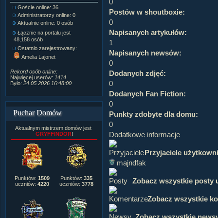
0
Goście online: 36
Napisanych artykułów:
1,087
Postów w shoutboxie:
Administratorzy online: 0
Dodanych newsów:
10,564
0
Aktualnie online: 0 osób
Zdjęć w galerii:
21,490
Tematów na forum:
3,921
Napisanych artykułów:
Łącznie na portalu jest
Postów na forum:
319,637
48,158 osób
1
Komentarzy do materiałów:
Ostatnio zarejestrowany:
Napisanych newsów:
222,019
Amelia Lajonet
Rozdanych pochwał:
3,327
0
Wlepionych ostrzeżeń:
4,170
Rekord osób online:
Dodanych zdjęć:
Najwięcej userów:
1414
0
Było:
24.05.2026 16:48:00
Dodanych Fan Fiction:
0
Puchar Domów
Punkty zdobyte dla domu:
0
Aktualnym mistrzem domów jest
Dodatkowe informacje
GRYFFINDOR
!
Przyjaciele użytkown
majndfak
Punktów:
1509
Punktów:
335
Zobacz wszystkie posty 
uczniów:
4220
uczniów:
3778
Zobacz wszystkie k
Zobacz wszystkie news