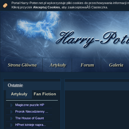
Portal Harry-Potter.net.pl wykorzystuje pliki cookies do przechowywania informacji 
Kliknij przycisk
Akceptuj Cookies
, aby zaakceptowaĂŚ Ciasteczka.
Strona Główna
Artykuły
Forum
Galeria
Ostatnie
Artykuły
Fan Fiction
Magiczne puzzle HP
[NZ]RozdziaÂł 10 cz...
Prorok Niecodzienny ...
[NZ]RozdziaÂł 10 cz...
The House of Gaunt
[NZ]RozdziaÂł 9 cz....
HPnet istnieje napra...
Remus Lupin