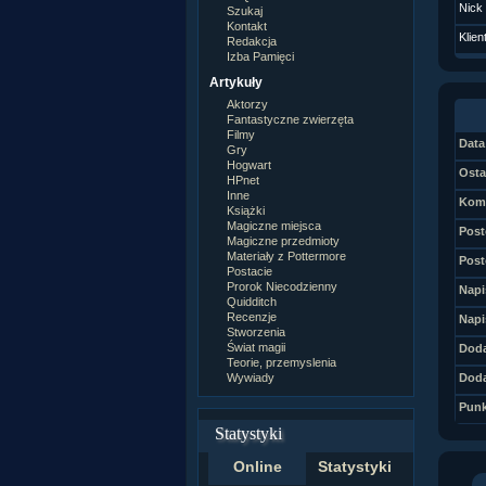
Nick
Szukaj
Kontakt
Klien
Redakcja
Izba Pamięci
Artykuły
Aktorzy
Fantastyczne zwierzęta
Filmy
Data 
Gry
Hogwart
Osta
HPnet
Inne
Kome
Książki
Magiczne miejsca
Post
Magiczne przedmioty
Materiały z Pottermore
Post
Postacie
Prorok Niecodzienny
Napi
Quidditch
Recenzje
Napi
Stworzenia
Świat magii
Doda
Teorie, przemyslenia
Wywiady
Doda
Punk
Statystyki
Online
Statystyki