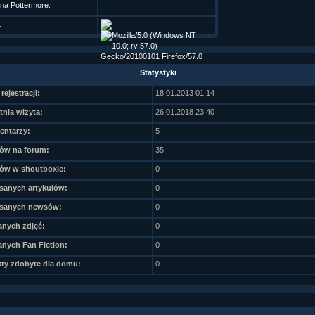
 na Pottermore:
t
Statystyki
rejestracji:
18.01.2013 01:14
tnia wizyta:
26.01.2018 23:40
ntarzy:
5
ów na forum:
35
ów w shoutboxie:
0
sanych artykułów:
0
sanych newsów:
0
nych zdjęć:
0
nych Fan Fiction:
0
ty zdobyte dla domu:
0