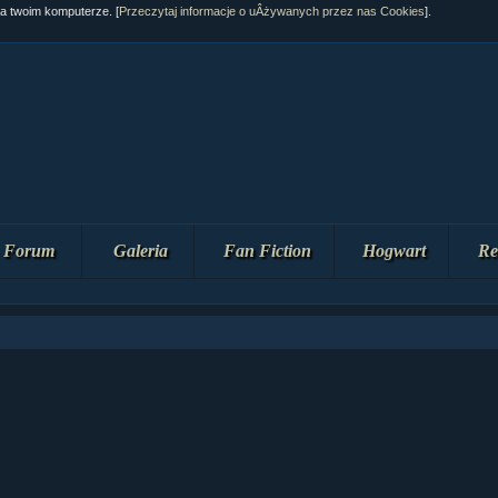
na twoim komputerze. [
Przeczytaj informacje o uÂżywanych przez nas Cookies
].
Forum
Galeria
Fan Fiction
Hogwart
Re
ział 10 cz....
ział 10 cz....
ział 9 cz.2...
upin