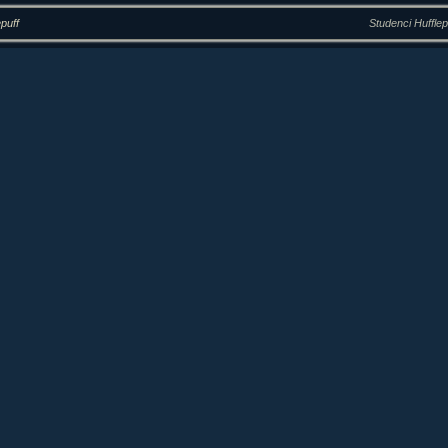
epuff
Studenci Hufflep