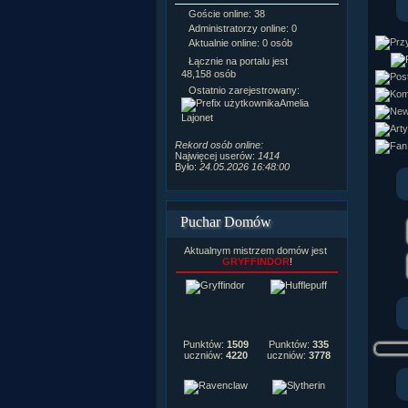
Goście online: 38
Napisanych a
Administratorzy online: 0
Dodanych n
Aktualnie online: 0 osób
Zdjęć w galeri
Tematów na f
Łącznie na portalu jest
Postów na fo
48,158 osób
Komentarzy d
Ostatnio zarejestrowany:
222,019
Amelia
Rozdanych p
Lajonet
Wlepionych o
Rekord osób online:
Najwięcej userów:
1414
Było:
24.05.2026 16:48:00
Puchar Domów
Aktualnym mistrzem domów jest
GRYFFINDOR
!
Punktów:
1509
Punktów:
335
uczniów:
4220
uczniów:
3778