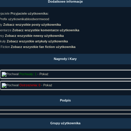
Dodatkowe informacje
rtykułów:
1,087
ewsów:
10,564
Przyjaciele użytkownika:
i:
21,490
orum:
3,921
bloodwormwood
rum:
319,637
Zobacz wszystkie posty użytkownika
o materiałów:
Zobacz wszystkie komentarze użytkownika
Zobacz wszystkie newsy użytkownika
ochwał:
3,327
strzeżeń:
4,170
Zobacz wszystkie artykuły użytkownika
Zobacz wszystkie fan fiction użytkownika
Nagrody i Kary
Pochwały: 1
-
Pokaż
Ostrzeżenia: 0
-
Pokaż
Podpis
Grupy użytkownika