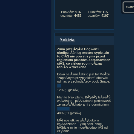
Huffl
Punktów:
916
Punktów:
115
uczniów:
4452
uczniów:
4107
Ankieta
Zima przejĂŞÂła Hogwart i
okolice, Âśnieg mocno sypie, ale
to CiĂŞ nie powstrzyma przed
robieniem planĂłw. Zastanawiasz
siĂŞ, co ciekawego moÂżna
robiĂŚ w weekend:
Bitwa na ÂśnieÂżki to jest to! MoÂże
"zupeÂłnym przypadkiem" oberwie
od nas przechodzÂący obok Snape.
12% [9 głosów]
Plan to brak planu. BĂŞdĂŞ leÂżeĂŚ
w ÂłĂłÂżku, piĂŚ kakao i plotkowaĂŚ
ze wspĂłÂłlokatorami z dormitorium.
40% [31 głosów]
MĂłj nos utknie gÂłĂŞboko w
ksiÂąÂżkach. Tylko pani Pince
bĂŞdzie mnie mogÂła odgoniĂŚ od
czytania.