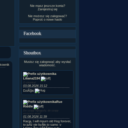
Nie masz jeszcze konta?
Zarejestruj się
Nie możesz się zalogować?
Poproś o
nowe hasło
Facebook
Shoutbox
Musisz się zalogować aby wysłać
kownik
wiadomość.
Liliana2194
O choinka!
03.08.2026 15:12
DziĂŞki
Rue
Riddle
Do szopy hipogryfy, do szopy
wszyscy wraz!
01.08.2026 11:39
Racja, I will mourn old Hog forever,
to juÂż nie byÂło to samo :v
I mimo Âże ciĂŞÂżko w te