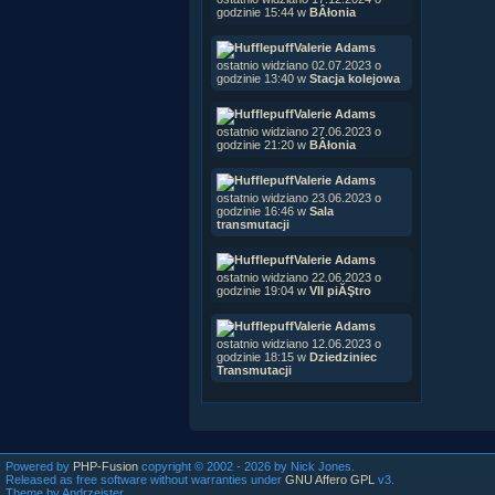
godzinie 15:44 w
BÂłonia
Valerie Adams
ostatnio widziano 02.07.2023 o
godzinie 13:40 w
Stacja kolejowa
Valerie Adams
ostatnio widziano 27.06.2023 o
godzinie 21:20 w
BÂłonia
Valerie Adams
ostatnio widziano 23.06.2023 o
godzinie 16:46 w
Sala
transmutacji
Valerie Adams
ostatnio widziano 22.06.2023 o
godzinie 19:04 w
VII piĂŞtro
Valerie Adams
ostatnio widziano 12.06.2023 o
godzinie 18:15 w
Dziedziniec
Transmutacji
Powered by
PHP-Fusion
copyright © 2002 - 2026 by Nick Jones.
Released as free software without warranties under
GNU Affero GPL
v3.
Theme by Andrzejster