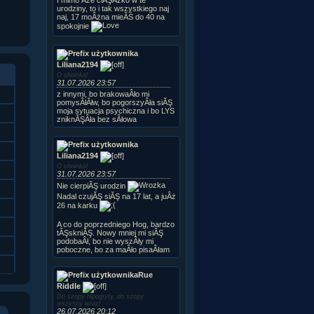
urodziny, to i tak wszystkiego naj
naj, 17 moÂżna mieĂŚ do 40 na
spokojnie
Liliana2194
O choinka!
31.07.2026 23:57
z innymi, bo brakowaÂło mi
pomysÂłĂłw, bo pogorszyÂła siĂŞ
moja sytuacja psychiczna i bo LYS
zniknĂŞÂła bez sÂłowa
Liliana2194
O choinka!
31.07.2026 23:57
Nie cierpiĂŞ urodzin
Nadal czujĂŞ siĂŞ na 17 lat, a juÂż
26 na karku
A co do poprzedniego Hog, bardzo
tĂŞskniĂŞ. Nowy mniej mi siĂŞ
podobaÂł, bo nie wyszÂły mi
poboczne, bo za maÂło pisaÂłam
Rue
Riddle
Do szopy hipogryfy, do szopy
wszyscy wraz!
26.07.2026 20:12