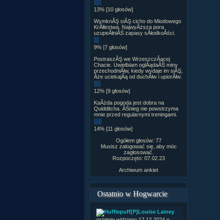
13% [10 głosów]
WymknĂŞ siĂŞ cicho do Miodowego
KrĂłlestwa. NajwyÂższa pora
uzupeÂłniĂŚ zapasy sÂłodkoÂści.
9% [7 głosów]
PostraszĂŞ we WrzeszczÂącej
Chacie. Uwielbiam oglÂądaĂŚ miny
przechodniĂłw, kiedy wydaje im siĂŞ,
Âże uciekajÂą od duchĂłw i upiorĂłw.
12% [9 głosów]
KaÂżda pogoda jest dobra na
Quidditcha. ÂŚnieg nie powstrzyma
mnie przed regularnymi treningami.
14% [11 głosów]
Ogółem głosów: 77
Musisz zalogować się, aby móc
zagłosować.
Rozpoczęto: 07.02.23
Archiwum ankiet
Ostatnio w Hogwarcie
[P]Louise Lainey
ostatnio widziano 17.12.2024 o