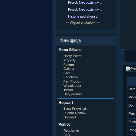
Prorok Niecodzienny ...
[NZ]Rozd
Prorok Niecodzienny ...
[NZ]Rozd
Historia pod skórą z...
[NZ]Rozd
>> Więcej artykułów! <<
>> Więcej 
Nawigacja
Menu Główne
Harry Potter
Artykuły
Forum
Galeria
Chat
Facebook
Fan Fiction
Współpraca
Data
Twitter
Daty premier
Miej
Hogwart
Dom
Tiara Przydziału
Puchar Domów
Płeć
Hogwart
Punk
Pomoc
Ran
Regulamin
FAQ