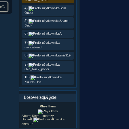
uffu
4)
Sam
Quest
5)
Shanti
Black
6)
A.
7)
monciakund
8)
ania919
9)
ulka_black_potter
10)
Klaudia Lind
Losowe zdjĂŞcie
Rhys Ifans
Album:
Rhys - Imprezy
DodaÂł:
ania919