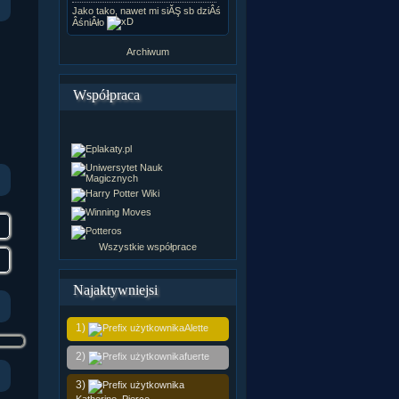
Jako tako, nawet mi siĂŞ sb dziÂś
ÂśniÂło
Archiwum
Współpraca
Wszystkie współprace
Najaktywniejsi
1)
Alette
2)
fuerte
3)
Katherine_Pierce