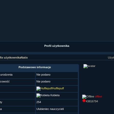
ział 9 cz.1...
ział 8 cz.2...
ział 8 cz.1...
fan fiction! <<
Profil użytkownika
Natix
Użyt
Podstawowe informacje
 urodzenia
Nie podano
scowość
Nie podano
Hufflepuff
Kobieta
offline
43816794
ty
254
ga
Ulubieniec nauczycieli