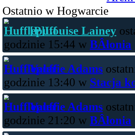
Ostatnio w Hogwarcie
[P]Louise Lainey
ost
godzinie 15:44 w
BÂłonia
Valerie Adams
ostatn
godzinie 13:40 w
Stacja k
Valerie Adams
ostatn
godzinie 21:20 w
BÂłonia