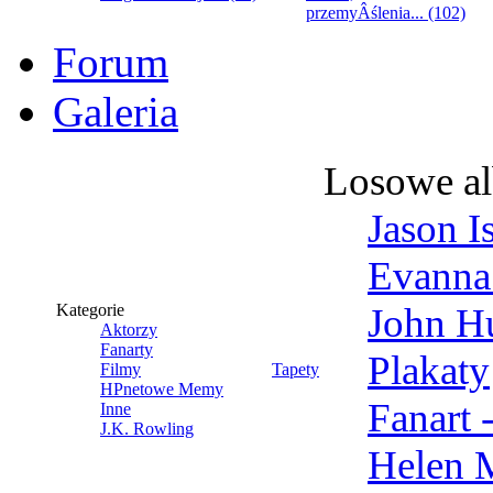
przemyÂślenia... (102)
Forum
Galeria
Losowe a
Jason I
Evanna
Kategorie
John Hu
Aktorzy
Fanarty
Plakaty
Filmy
Tapety
HPnetowe Memy
Fanart 
Inne
J.K. Rowling
Helen 