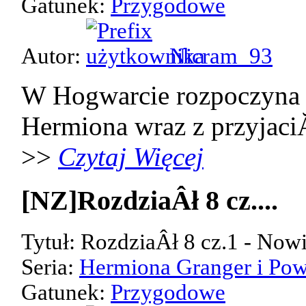
Gatunek:
Przygodowe
Autor:
Nicram_93
W Hogwarcie rozpoczyna 
Hermiona wraz z przyjaci
>>
Czytaj Więcej
[NZ]RozdziaÂł 8 cz....
Tytuł: RozdziaÂł 8 cz.1 - Now
Seria:
Hermiona Granger i Pow
Gatunek:
Przygodowe