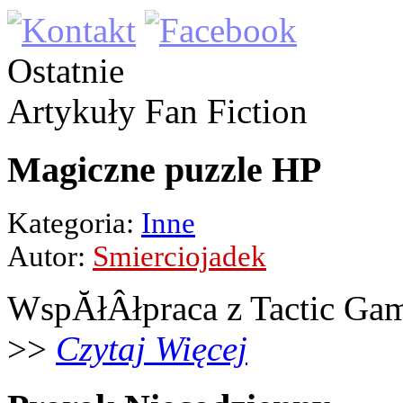
Ostatnie
Artykuły
Fan Fiction
Magiczne puzzle HP
Kategoria:
Inne
Autor:
Smierciojadek
WspĂłÂłpraca z Tactic Ga
>>
Czytaj Więcej