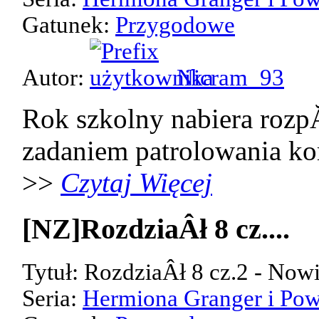
Gatunek:
Przygodowe
Autor:
Nicram_93
Rok szkolny nabiera rozp
zadaniem patrolowania kor
>>
Czytaj Więcej
[NZ]RozdziaÂł 8 cz....
Tytuł: RozdziaÂł 8 cz.2 - Now
Seria:
Hermiona Granger i Pow