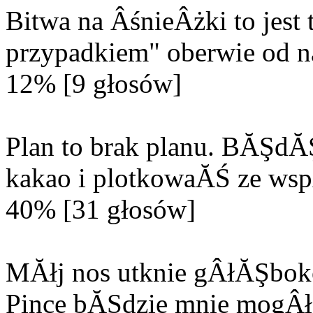
Bitwa na ÂśnieÂżki to jes
przypadkiem" oberwie od n
12% [9 głosów]
Plan to brak planu. BĂŞd
kakao i plotkowaĂŚ ze wsp
40% [31 głosów]
MĂłj nos utknie gÂłĂŞbok
Pince bĂŞdzie mnie mogÂła