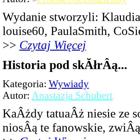
Wydanie stworzyli: Klaudi
louise60, PaulaSmith, CoSi
>>
Czytaj Więcej
Historia pod skĂłrÂą...
Kategoria:
Wywiady
Autor:
Anastazja Schubert
KaÂżdy tatuaÂż niesie ze s
niosÂą te fanowskie, zwiÂ