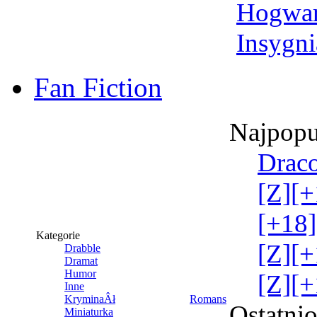
Hogwar
Insygni
Fan Fiction
Najpopu
Draco
[Z][+
[+18]
Kategorie
[Z][+
Drabble
Dramat
Humor
[Z][+
Inne
KryminaÂł
Romans
Ostatni
Miniaturka