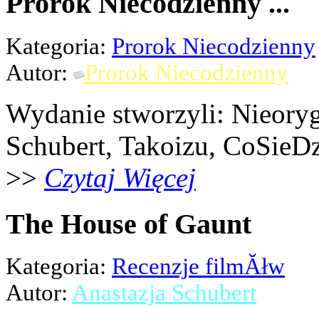
Prorok Niecodzienny ...
Kategoria:
Prorok Niecodzienny
Autor:
Prorok Niecodzienny
Wydanie stworzyli: Nieoryg
Schubert, Takoizu, CoSieDz
>>
Czytaj Więcej
The House of Gaunt
Kategoria:
Recenzje filmĂłw
Autor:
Anastazja Schubert