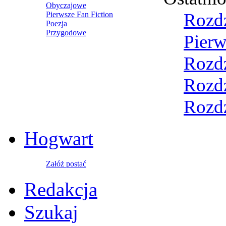
Obyczajowe
Rozdz
Pierwsze Fan Fiction
Poezja
Przygodowe
Pierw
Rozdz
Rozdz
Rozdz
Hogwart
Załóż postać
Redakcja
Szukaj