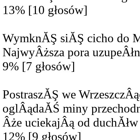
13% [10 głosów]
WymknĂŞ siĂŞ cicho do M
NajwyÂższa pora uzupeÂłn
9% [7 głosów]
PostraszĂŞ we WrzeszczÂą
oglÂądaĂŚ miny przechodn
Âże uciekajÂą od duchĂłw 
12% [9 głosów]