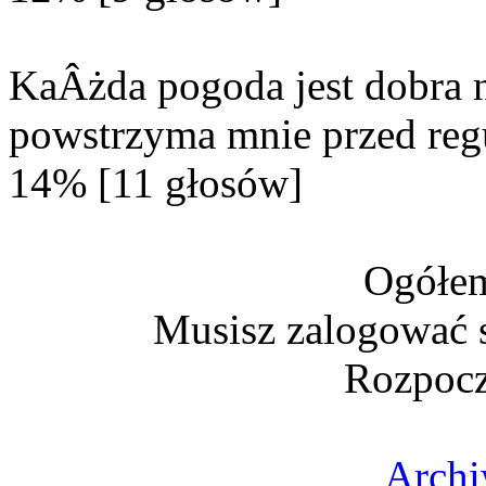
KaÂżda pogoda jest dobra n
powstrzyma mnie przed reg
14% [11 głosów]
Ogółem
Musisz zalogować s
Rozpocz
Archi