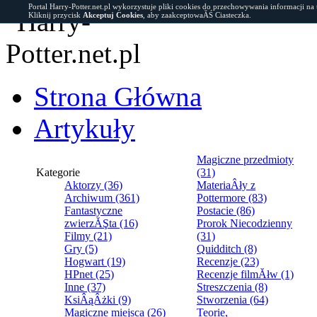
Portal Harry-Potter.net.pl wykorzystuje pliki cookies do przechowywania informacji na
Kliknij przycisk
Akceptuj Cookies
, aby zaakceptowaĂŚ Ciasteczka.
Strona Główna
Artykuły
Magiczne przedmioty
Kategorie
(31)
Aktorzy (36)
MateriaÂły z
Archiwum (361)
Pottermore (83)
Fantastyczne
Postacie (86)
zwierzĂŞta (16)
Prorok Niecodzienny
Filmy (21)
(31)
Gry (5)
Quidditch (8)
Hogwart (19)
Recenzje (23)
HPnet (25)
Recenzje filmĂłw (1)
Inne (37)
Streszczenia (8)
KsiÂąÂżki (9)
Stworzenia (64)
Magiczne miejsca (26)
Teorie,