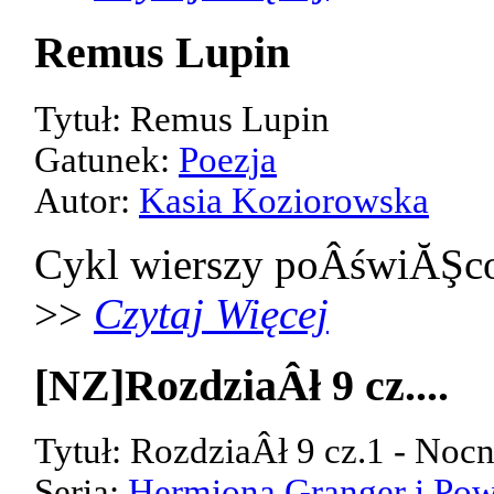
Remus Lupin
Tytuł: Remus Lupin
Gatunek:
Poezja
Autor:
Kasia Koziorowska
Cykl wierszy poÂświĂŞco
>>
Czytaj Więcej
[NZ]RozdziaÂł 9 cz....
Tytuł: RozdziaÂł 9 cz.1 - Noc
Seria:
Hermiona Granger i Pow