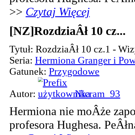
>>
Czytaj Więcej
[NZ]RozdziaÂł 10 cz...
Tytuł: RozdziaÂł 10 cz.1 - Wiz
Seria:
Hermiona Granger i Pow
Gatunek:
Przygodowe
Autor:
Nicram_93
Hermiona nie moÂże zap
profesora Hughesa. PeÂłn