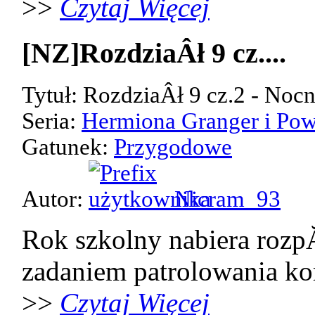
>>
Czytaj Więcej
[NZ]RozdziaÂł 9 cz....
Tytuł: RozdziaÂł 9 cz.2 - Noc
Seria:
Hermiona Granger i Pow
Gatunek:
Przygodowe
Autor:
Nicram_93
Rok szkolny nabiera rozp
zadaniem patrolowania kor
>>
Czytaj Więcej