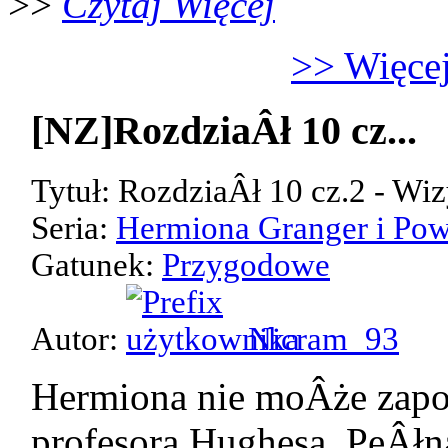
>>
Czytaj Więcej
>> Więcej
[NZ]RozdziaÂł 10 cz...
Tytuł: RozdziaÂł 10 cz.2 - Wiz
Seria:
Hermiona Granger i Pow
Gatunek:
Przygodowe
Autor:
Nicram_93
Hermiona nie moÂże zap
profesora Hughesa. PeÂłn