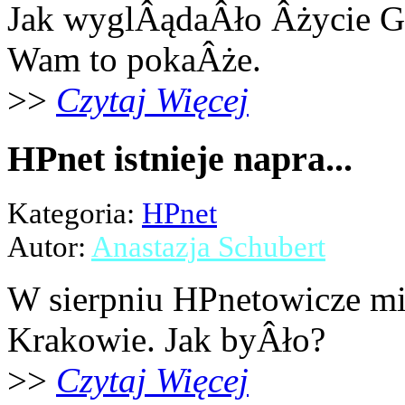
Jak wyglÂądaÂło Âżycie G
Wam to pokaÂże.
>>
Czytaj Więcej
HPnet istnieje napra...
Kategoria:
HPnet
Autor:
Anastazja Schubert
W sierpniu HPnetowicze mi
Krakowie. Jak byÂło?
>>
Czytaj Więcej