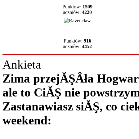
Punktów:
1509
uczniów:
4220
Punktów:
916
uczniów:
4452
Ankieta
Zima przejĂŞÂła Hogwart 
ale to CiĂŞ nie powstrzy
Zastanawiasz siĂŞ, co c
weekend: