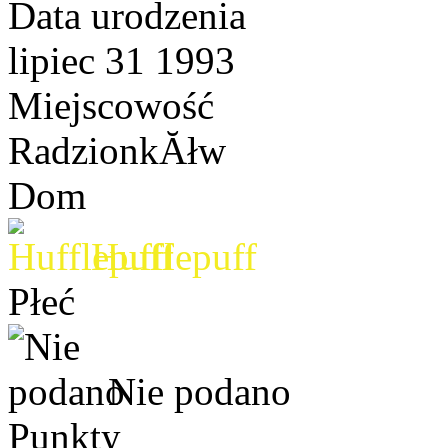
Data urodzenia
lipiec 31 1993
Miejscowość
RadzionkĂłw
Dom
Hufflepuff
Płeć
Nie podano
Punkty