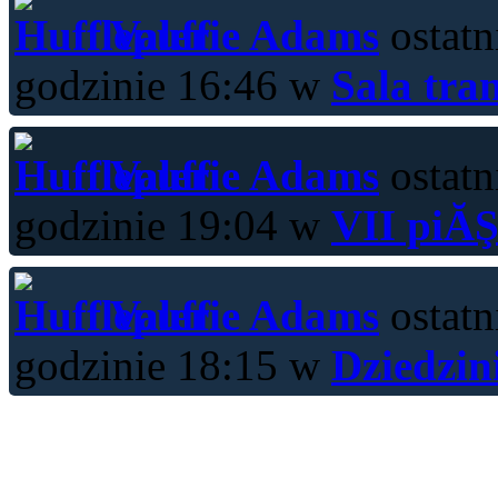
Valerie Adams
ostatn
godzinie 16:46 w
Sala tra
Valerie Adams
ostatn
godzinie 19:04 w
VII piĂŞ
Valerie Adams
ostatn
godzinie 18:15 w
Dziedzin