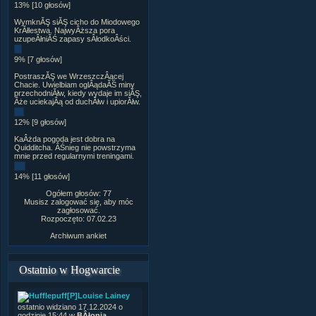
13% [10 głosów]
WymknĂŞ siĂŞ cicho do Miodowego
KrĂłlestwa. NajwyÂższa pora
uzupeÂłniĂŚ zapasy sÂłodkoÂści.
9% [7 głosów]
PostraszĂŞ we WrzeszczÂącej
Chacie. Uwielbiam oglÂądaĂŚ miny
przechodniĂłw, kiedy wydaje im siĂŞ,
Âże uciekajÂą od duchĂłw i upiorĂłw.
12% [9 głosów]
KaÂżda pogoda jest dobra na
Quidditcha. ÂŚnieg nie powstrzyma
mnie przed regularnymi treningami.
14% [11 głosów]
Ogółem głosów: 77
Musisz zalogować się, aby móc
zagłosować.
Rozpoczęto: 07.02.23
Archiwum ankiet
Ostatnio w Hogwarcie
[P]Louise Lainey
ostatnio widziano 17.12.2024 o
godzinie 15:44 w
BÂłonia