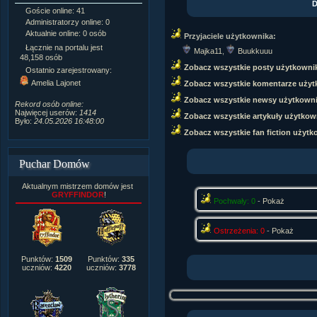
D
Goście online: 41
Napisanych artykułów:
1,087
Administratorzy online: 0
Dodanych newsów:
10,564
Aktualnie online: 0 osób
Zdjęć w galerii:
21,490
Przyjaciele użytkownika:
Tematów na forum:
3,921
Łącznie na portalu jest
Majka11
,
Buukkuuu
Postów na forum:
319,637
48,158 osób
Zobacz wszystkie posty użytkowni
Komentarzy do materiałów:
Ostatnio zarejestrowany:
222,019
Amelia Lajonet
Zobacz wszystkie komentarze użyt
Rozdanych pochwał:
3,327
Wlepionych ostrzeżeń:
4,170
Zobacz wszystkie newsy użytkown
Rekord osób online:
Najwięcej userów:
1414
Zobacz wszystkie artykuły użytkow
Było:
24.05.2026 16:48:00
Zobacz wszystkie fan fiction użytk
Puchar Domów
Aktualnym mistrzem domów jest
GRYFFINDOR
!
Pochwały: 0
-
Pokaż
Ostrzeżenia: 0
-
Pokaż
Punktów:
1509
Punktów:
335
uczniów:
4220
uczniów:
3778