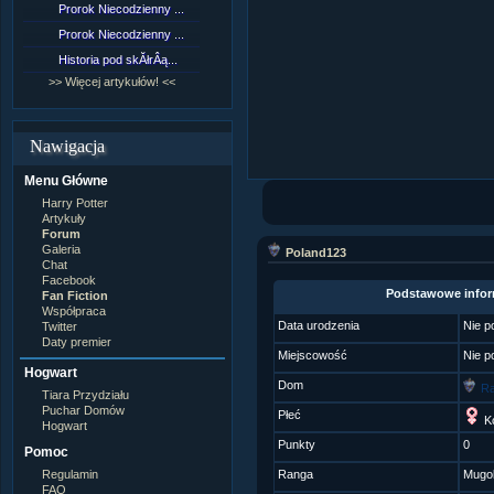
Prorok Niecodzienny ...
[NZ]RozdziaÂł 9 cz....
Prorok Niecodzienny ...
[NZ]RozdziaÂł 8 cz....
Historia pod skĂłrÂą...
[NZ]RozdziaÂł 8 cz....
>> Więcej artykułów! <<
>> Więcej fan fiction! <<
Nawigacja
Menu Główne
Harry Potter
Artykuły
Forum
Galeria
Poland123
Chat
Facebook
Podstawowe infor
Fan Fiction
Współpraca
Data urodzenia
Nie p
Twitter
Daty premier
Miejscowość
Nie p
Hogwart
Dom
Ra
Tiara Przydziału
Puchar Domów
Płeć
Ko
Hogwart
Punkty
0
Pomoc
Regulamin
Ranga
Mugo
FAQ