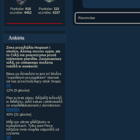
Punktów:
916
Punktów:
115
uczniów:
4452
uczniów:
4107
Ravenclaw
Ankieta
Zima przejĂŞÂła Hogwart i
okolice, Âśnieg mocno sypie, ale
to CiĂŞ nie powstrzyma przed
robieniem planĂłw. Zastanawiasz
siĂŞ, co ciekawego moÂżna
robiĂŚ w weekend:
Bitwa na ÂśnieÂżki to jest to! MoÂże
"zupeÂłnym przypadkiem" oberwie
od nas przechodzÂący obok Snape.
12% [9 głosów]
Plan to brak planu. BĂŞdĂŞ leÂżeĂŚ
w ÂłĂłÂżku, piĂŚ kakao i plotkowaĂŚ
ze wspĂłÂłlokatorami z dormitorium.
40% [31 głosów]
MĂłj nos utknie gÂłĂŞboko w
ksiÂąÂżkach. Tylko pani Pince
bĂŞdzie mnie mogÂła odgoniĂŚ od
czytania.