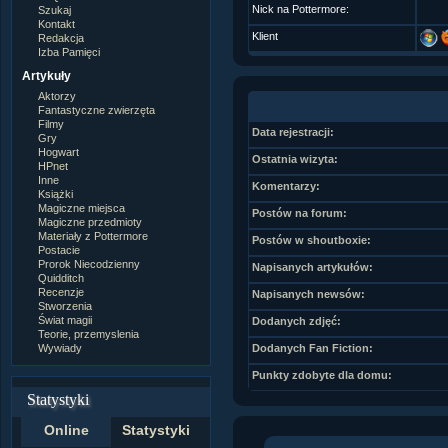
Nick na Pottermore:
Szukaj
Kontakt
Klient
Redakcja
Izba Pamięci
Artykuły
Aktorzy
Fantastyczne zwierzęta
Filmy
Data rejestracji:
Gry
Hogwart
Ostatnia wizyta:
HPnet
Inne
Komentarzy:
Książki
Magiczne miejsca
Postów na forum:
Magiczne przedmioty
Materiały z Pottermore
Postów w shoutboxie:
Postacie
Prorok Niecodzienny
Napisanych artykułów:
Quidditch
Recenzje
Napisanych newsów:
Stworzenia
Świat magii
Dodanych zdjęć:
Teorie, przemyslenia
Wywiady
Dodanych Fan Fiction:
Punkty zdobyte dla domu:
Statystyki
Online
Statystyki