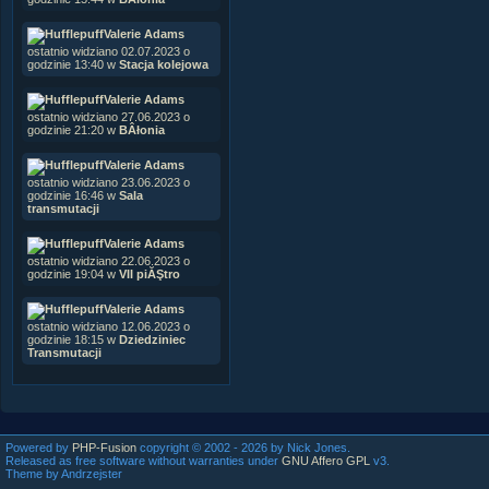
Valerie Adams
ostatnio widziano 02.07.2023 o
godzinie 13:40 w
Stacja kolejowa
Valerie Adams
ostatnio widziano 27.06.2023 o
godzinie 21:20 w
BÂłonia
Valerie Adams
ostatnio widziano 23.06.2023 o
godzinie 16:46 w
Sala
transmutacji
Valerie Adams
ostatnio widziano 22.06.2023 o
godzinie 19:04 w
VII piĂŞtro
Valerie Adams
ostatnio widziano 12.06.2023 o
godzinie 18:15 w
Dziedziniec
Transmutacji
Powered by
PHP-Fusion
copyright © 2002 - 2026 by Nick Jones.
Released as free software without warranties under
GNU Affero GPL
v3.
Theme by Andrzejster