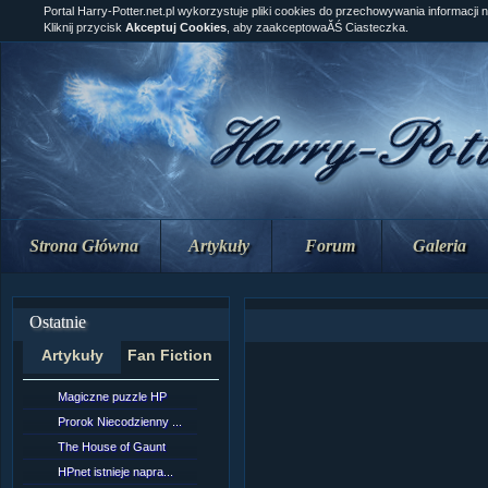
Portal Harry-Potter.net.pl wykorzystuje pliki cookies do przechowywania informacji 
Kliknij przycisk
Akceptuj Cookies
, aby zaakceptowaĂŚ Ciasteczka.
Strona Główna
Artykuły
Forum
Galeria
Ostatnie
Artykuły
Fan Fiction
Magiczne puzzle HP
[NZ]RozdziaÂł 10 cz...
Prorok Niecodzienny ...
[NZ]RozdziaÂł 10 cz...
The House of Gaunt
[NZ]RozdziaÂł 9 cz....
HPnet istnieje napra...
Remus Lupin