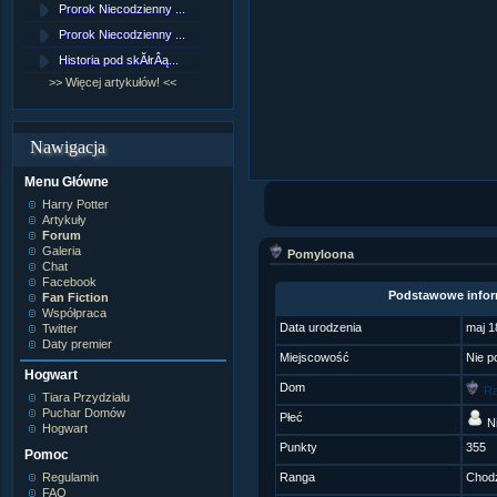
Prorok Niecodzienny ...
[NZ]RozdziaÂł 9 cz....
Prorok Niecodzienny ...
[NZ]RozdziaÂł 8 cz....
Historia pod skĂłrÂą...
[NZ]RozdziaÂł 8 cz....
>> Więcej artykułów! <<
>> Więcej fan fiction! <<
Nawigacja
Menu Główne
Harry Potter
Artykuły
Forum
Galeria
Pomyloona
Chat
Facebook
Podstawowe infor
Fan Fiction
Współpraca
Data urodzenia
maj 1
Twitter
Daty premier
Miejscowość
Nie p
Hogwart
Dom
Ra
Tiara Przydziału
Puchar Domów
Płeć
Ni
Hogwart
Punkty
355
Pomoc
Regulamin
Ranga
Chodz
FAQ