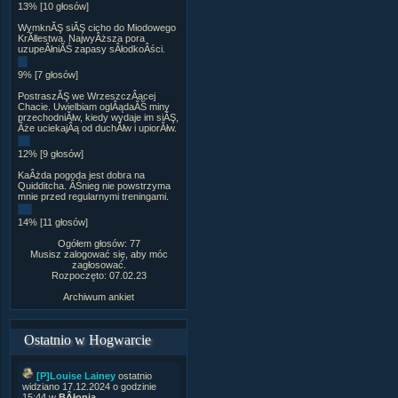
13% [10 głosów]
WymknĂŞ siĂŞ cicho do Miodowego
KrĂłlestwa. NajwyÂższa pora
uzupeÂłniĂŚ zapasy sÂłodkoÂści.
9% [7 głosów]
PostraszĂŞ we WrzeszczÂącej
Chacie. Uwielbiam oglÂądaĂŚ miny
przechodniĂłw, kiedy wydaje im siĂŞ,
Âże uciekajÂą od duchĂłw i upiorĂłw.
12% [9 głosów]
KaÂżda pogoda jest dobra na
Quidditcha. ÂŚnieg nie powstrzyma
mnie przed regularnymi treningami.
14% [11 głosów]
Ogółem głosów: 77
Musisz zalogować się, aby móc
zagłosować.
Rozpoczęto: 07.02.23
Archiwum ankiet
Ostatnio w Hogwarcie
[P]Louise Lainey
ostatnio
widziano 17.12.2024 o godzinie
15:44 w
BÂłonia