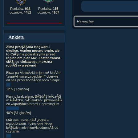
Punktów:
916
Punktów:
115
uczniów:
4452
uczniów:
4107
Ravenclaw
Ankieta
Zima przejĂŞÂła Hogwart i
okolice, Âśnieg mocno sypie, ale
to CiĂŞ nie powstrzyma przed
robieniem planĂłw. Zastanawiasz
siĂŞ, co ciekawego moÂżna
robiĂŚ w weekend:
Bitwa na ÂśnieÂżki to jest to! MoÂże
"zupeÂłnym przypadkiem" oberwie
od nas przechodzÂący obok Snape.
12% [9 głosów]
Plan to brak planu. BĂŞdĂŞ leÂżeĂŚ
w ÂłĂłÂżku, piĂŚ kakao i plotkowaĂŚ
ze wspĂłÂłlokatorami z dormitorium.
40% [31 głosów]
MĂłj nos utknie gÂłĂŞboko w
ksiÂąÂżkach. Tylko pani Pince
bĂŞdzie mnie mogÂła odgoniĂŚ od
czytania.