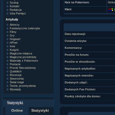
Nick na Pottermore:
Strik
Szukaj
Kontakt
Klient
Redakcja
Izba Pamięci
Artykuły
Aktorzy
Fantastyczne zwierzęta
Filmy
Data rejestracji:
Gry
Hogwart
Ostatnia wizyta:
HPnet
Inne
Komentarzy:
Książki
Magiczne miejsca
Postów na forum:
Magiczne przedmioty
Materiały z Pottermore
Postów w shoutboxie:
Postacie
Prorok Niecodzienny
Napisanych artykułów:
Quidditch
Recenzje
Napisanych newsów:
Stworzenia
Świat magii
Dodanych zdjęć:
Teorie, przemyslenia
Wywiady
Dodanych Fan Fiction:
Punkty zdobyte dla domu:
Statystyki
Online
Statystyki