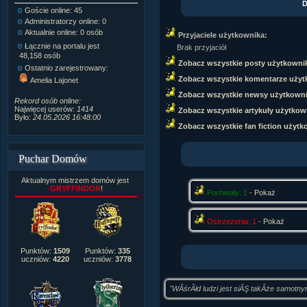
D
Goście online: 45
Napisanych artykułów:
1,087
Administratorzy online: 0
Dodanych newsów:
10,564
Aktualnie online: 0 osób
Zdjęć w galerii:
21,490
Przyjaciele użytkownika:
Tematów na forum:
3,921
Łącznie na portalu jest
Brak przyjaciół
Postów na forum:
319,637
48,158 osób
Zobacz wszystkie posty użytkowni
Komentarzy do materiałów:
Ostatnio zarejestrowany:
222,019
Zobacz wszystkie komentarze użyt
Amelia Lajonet
Rozdanych pochwał:
3,327
Zobacz wszystkie newsy użytkown
Wlepionych ostrzeżeń:
4,170
Rekord osób online:
Najwięcej userów:
1414
Zobacz wszystkie artykuły użytkow
Było:
24.05.2026 16:48:00
Zobacz wszystkie fan fiction użytk
Puchar Domów
Aktualnym mistrzem domów jest
GRYFFINDOR
!
Pochwały: 1
-
Pokaż
Ostrzeżenia: 1
-
Pokaż
Punktów:
1509
Punktów:
335
uczniów:
4220
uczniów:
3778
"WÂśrĂłd ludzi jest siĂŞ takÂże samotny