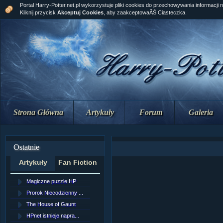
Portal Harry-Potter.net.pl wykorzystuje pliki cookies do przechowywania informacji 
Kliknij przycisk
Akceptuj Cookies
, aby zaakceptowaĂŚ Ciasteczka.
Strona Główna
Artykuły
Forum
Galeria
Ostatnie
Artykuły
Fan Fiction
Magiczne puzzle HP
[NZ]RozdziaÂł 10 cz...
Prorok Niecodzienny ...
[NZ]RozdziaÂł 10 cz...
The House of Gaunt
[NZ]RozdziaÂł 9 cz....
HPnet istnieje napra...
Remus Lupin