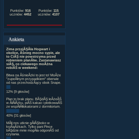
Punktów:
916
Punktów:
115
uczniów:
4452
uczniów:
4107
Ankieta
Zima przejĂŞÂła Hogwart i
okolice, Âśnieg mocno sypie, ale
to CiĂŞ nie powstrzyma przed
robieniem planĂłw. Zastanawiasz
siĂŞ, co ciekawego moÂżna
robiĂŚ w weekend:
Bitwa na ÂśnieÂżki to jest to! MoÂże
"zupeÂłnym przypadkiem" oberwie
od nas przechodzÂący obok Snape.
12% [9 głosów]
Plan to brak planu. BĂŞdĂŞ leÂżeĂŚ
w ÂłĂłÂżku, piĂŚ kakao i plotkowaĂŚ
ze wspĂłÂłlokatorami z dormitorium.
40% [31 głosów]
MĂłj nos utknie gÂłĂŞboko w
ksiÂąÂżkach. Tylko pani Pince
bĂŞdzie mnie mogÂła odgoniĂŚ od
czytania.