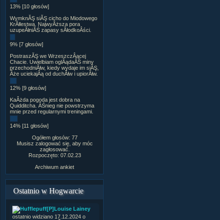
13% [10 głosów]
WymknĂŞ siĂŞ cicho do Miodowego
KrĂłlestwa. NajwyÂższa pora
uzupeÂłniĂŚ zapasy sÂłodkoÂści.
9% [7 głosów]
PostraszĂŞ we WrzeszczÂącej
Chacie. Uwielbiam oglÂądaĂŚ miny
przechodniĂłw, kiedy wydaje im siĂŞ,
Âże uciekajÂą od duchĂłw i upiorĂłw.
12% [9 głosów]
KaÂżda pogoda jest dobra na
Quidditcha. ÂŚnieg nie powstrzyma
mnie przed regularnymi treningami.
14% [11 głosów]
Ogółem głosów: 77
Musisz zalogować się, aby móc
zagłosować.
Rozpoczęto: 07.02.23
Archiwum ankiet
Ostatnio w Hogwarcie
[P]Louise Lainey
ostatnio widziano 17.12.2024 o