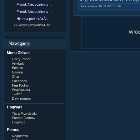
Lord Voldemort
Prorok Niecodzienny ...
[NZ]RozdziaÂł 9 cz....
Lucjusz Malfoy
Data dodania: 10.03.2016 18:02
Luna Lovegood
Prorok Niecodzienny ...
[NZ]RozdziaÂł 8 cz....
Minerwa MacGonagall
Historia pod skĂłrÂą...
[NZ]RozdziaÂł 8 cz....
Neville Longbottom
Nimfadora Tonks
>> Więcej artykułów! <<
>> Więcej fan fiction! <<
Peter Patigrew
Wróć 
Remus Lupin
Rita Skeeter
Nawigacja
Ron Weasley
Rose Weasley
Menu Główne
Rowena Ravenclaw
Salazar Slytherin
Harry Potter
Scorpius Malfoy
Artykuły
Severus Snape
Forum
Syriusz Black
Galeria
Teddy Lupin
Chat
Facebook
wÂłasna postaĂŚ
Fan Fiction
Współpraca
Twitter
Daty premier
Hogwart
Tiara Przydziału
Puchar Domów
Hogwart
Pomoc
Regulamin