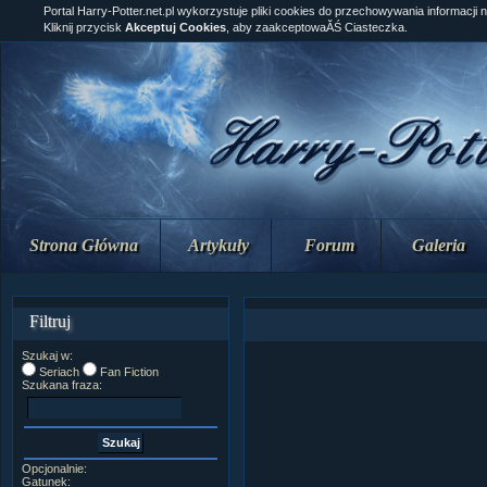
Portal Harry-Potter.net.pl wykorzystuje pliki cookies do przechowywania informacji 
Kliknij przycisk
Akceptuj Cookies
, aby zaakceptowaĂŚ Ciasteczka.
Strona Główna
Artykuły
Forum
Galeria
Filtruj
Szukaj w:
Seriach
Fan Fiction
Szukana fraza:
Opcjonalnie:
Gatunek: