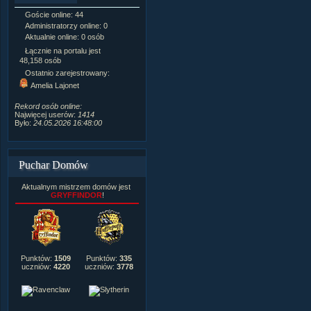
Goście online: 44
Napisanych artykułów:
1,087
Administratorzy online: 0
Dodanych newsów:
10,564
Aktualnie online: 0 osób
Zdjęć w galerii:
21,490
Tematów na forum:
3,921
Łącznie na portalu jest
Postów na forum:
319,637
48,158 osób
Komentarzy do materiałów:
Ostatnio zarejestrowany:
222,019
Amelia Lajonet
Rozdanych pochwał:
3,327
Wlepionych ostrzeżeń:
4,170
Rekord osób online:
Najwięcej userów:
1414
Było:
24.05.2026 16:48:00
Puchar Domów
Aktualnym mistrzem domów jest
GRYFFINDOR
!
Punktów:
1509
Punktów:
335
uczniów:
4220
uczniów:
3778