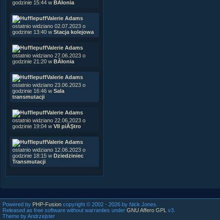
godzinie 15:44 w
BÂłonia
Valerie Adams
ostatnio widziano 02.07.2023 o
godzinie 13:40 w
Stacja kolejowa
Valerie Adams
ostatnio widziano 27.06.2023 o
godzinie 21:20 w
BÂłonia
Valerie Adams
ostatnio widziano 23.06.2023 o
godzinie 16:46 w
Sala
transmutacji
Valerie Adams
ostatnio widziano 22.06.2023 o
godzinie 19:04 w
VII piĂŞtro
Valerie Adams
ostatnio widziano 12.06.2023 o
godzinie 18:15 w
Dziedziniec
Transmutacji
Powered by
PHP-Fusion
copyright © 2002 - 2026 by Nick Jones.
Released as free software without warranties under
GNU Affero GPL
v3.
Theme by Andrzejster