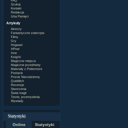
FAQ
Szukaj
Kontakt
Redakcja
Izba Pamięci
Artykuły
Aktorzy
Fantastyczne zwierzęta
Filmy
Gry
Hogwart
HPnet
Inne
Książki
Magiczne miejsca
Magiczne przedmioty
Materiały z Pottermore
Postacie
Prorok Niecodzienny
Quidditch
Recenzje
Stworzenia
Świat magii
Teorie, przemyslenia
Wywiady
Statystyki
Online
Statystyki