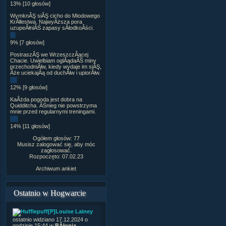
13% [10 głosów]
WymknĂŞ siĂŞ cicho do Miodowego
KrĂłlestwa. NajwyÂższa pora
uzupeÂłniĂŚ zapasy sÂłodkoÂści.
9% [7 głosów]
PostraszĂŞ we WrzeszczÂącej
Chacie. Uwielbiam oglÂądaĂŚ miny
przechodniĂłw, kiedy wydaje im siĂŞ,
Âże uciekajÂą od duchĂłw i upiorĂłw.
12% [9 głosów]
KaÂżda pogoda jest dobra na
Quidditcha. ÂŚnieg nie powstrzyma
mnie przed regularnymi treningami.
14% [11 głosów]
Ogółem głosów: 77
Musisz zalogować się, aby móc
zagłosować.
Rozpoczęto: 07.02.23
Archiwum ankiet
Ostatnio w Hogwarcie
[P]Louise Lainey
ostatnio widziano 17.12.2024 o
godzinie 15:44 w
BÂłonia