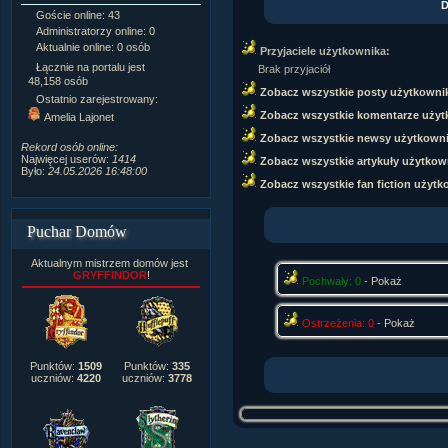
D
Goście online: 43
Napisanych artykułów:
1,087
Administratorzy online: 0
Dodanych newsów:
10,564
Aktualnie online: 0 osób
Zdjęć w galerii:
21,490
Przyjaciele użytkownika:
Tematów na forum:
3,921
Łącznie na portalu jest
Brak przyjaciół
Postów na forum:
319,637
48,158 osób
Zobacz wszystkie posty użytkowni
Komentarzy do materiałów:
Ostatnio zarejestrowany:
222,019
Zobacz wszystkie komentarze użyt
Amelia Lajonet
Rozdanych pochwał:
3,327
Zobacz wszystkie newsy użytkown
Wlepionych ostrzeżeń:
4,170
Rekord osób online:
Najwięcej userów:
1414
Zobacz wszystkie artykuły użytkow
Było:
24.05.2026 16:48:00
Zobacz wszystkie fan fiction użytk
Puchar Domów
Aktualnym mistrzem domów jest
GRYFFINDOR
!
Pochwały: 0
-
Pokaż
Ostrzeżenia: 0
-
Pokaż
Punktów:
1509
Punktów:
335
uczniów:
4220
uczniów:
3778