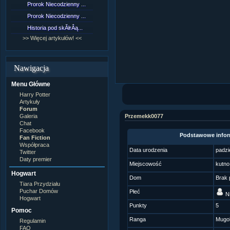
Prorok Niecodzienny ...
[NZ]RozdziaÂł 9 cz....
Prorok Niecodzienny ...
[NZ]RozdziaÂł 8 cz....
Historia pod skĂłrÂą...
[NZ]RozdziaÂł 8 cz....
>> Więcej artykułów! <<
>> Więcej fan fiction! <<
Nawigacja
Menu Główne
Harry Potter
Artykuły
Forum
Galeria
Przemekk0077
Chat
Facebook
Podstawowe infor
Fan Fiction
Współpraca
Data urodzenia
padz
Twitter
Daty premier
Miejscowość
kutno
Hogwart
Dom
Brak 
Tiara Przydziału
Puchar Domów
Płeć
Ni
Hogwart
Punkty
5
Pomoc
Ranga
Mugo
Regulamin
FAQ