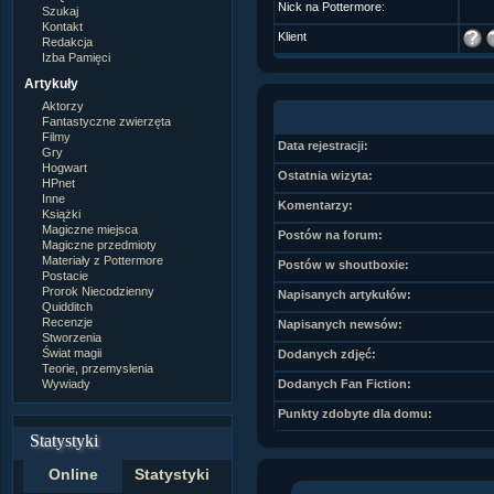
Nick na Pottermore:
Szukaj
Kontakt
Klient
Redakcja
Izba Pamięci
Artykuły
Aktorzy
Fantastyczne zwierzęta
Filmy
Data rejestracji:
Gry
Hogwart
Ostatnia wizyta:
HPnet
Inne
Komentarzy:
Książki
Magiczne miejsca
Postów na forum:
Magiczne przedmioty
Materiały z Pottermore
Postów w shoutboxie:
Postacie
Prorok Niecodzienny
Napisanych artykułów:
Quidditch
Recenzje
Napisanych newsów:
Stworzenia
Świat magii
Dodanych zdjęć:
Teorie, przemyslenia
Wywiady
Dodanych Fan Fiction:
Punkty zdobyte dla domu:
Statystyki
Online
Statystyki