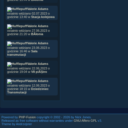
Valerie Adams
ostatnio widziano 02.07.2023 o
godzinie 13:40 w
Stacja kolejowa
Valerie Adams
ostatnio widziano 27.06.2023 o
godzinie 21:20 w
BÂłonia
Valerie Adams
ostatnio widziano 23.06.2023 o
godzinie 16:46 w
Sala
transmutacji
Valerie Adams
ostatnio widziano 22.06.2023 o
godzinie 19:04 w
VII piĂŞtro
Valerie Adams
ostatnio widziano 12.06.2023 o
godzinie 18:15 w
Dziedziniec
Transmutacji
Powered by
PHP-Fusion
copyright © 2002 - 2026 by Nick Jones.
Released as free software without warranties under
GNU Affero GPL
v3.
Theme by Andrzejster