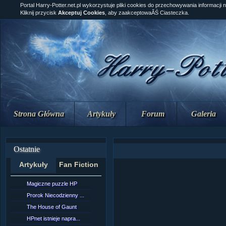
Portal Harry-Potter.net.pl wykorzystuje pliki cookies do przechowywania informacji 
Kliknij przycisk
Akceptuj Cookies
, aby zaakceptowaĂŚ Ciasteczka.
Strona Główna
Artykuły
Forum
Galeria
Ostatnie
Artykuły
Fan Fiction
Magiczne puzzle HP
[NZ]RozdziaÂł 10 cz...
Prorok Niecodzienny ...
[NZ]RozdziaÂł 10 cz...
The House of Gaunt
[NZ]RozdziaÂł 9 cz....
HPnet istnieje napra...
Remus Lupin