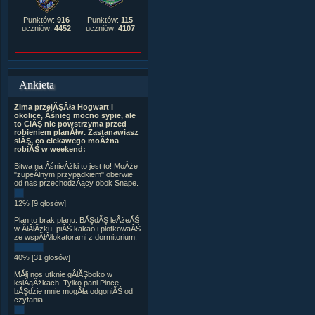
Punktów:
916
Punktów:
115
uczniów:
4452
uczniów:
4107
Ankieta
Zima przejĂŞÂła Hogwart i
okolice, Âśnieg mocno sypie, ale
to CiĂŞ nie powstrzyma przed
robieniem planĂłw. Zastanawiasz
siĂŞ, co ciekawego moÂżna
robiĂŚ w weekend:
Bitwa na ÂśnieÂżki to jest to! MoÂże
"zupeÂłnym przypadkiem" oberwie
od nas przechodzÂący obok Snape.
12% [9 głosów]
Plan to brak planu. BĂŞdĂŞ leÂżeĂŚ
w ÂłĂłÂżku, piĂŚ kakao i plotkowaĂŚ
ze wspĂłÂłlokatorami z dormitorium.
40% [31 głosów]
MĂłj nos utknie gÂłĂŞboko w
ksiÂąÂżkach. Tylko pani Pince
bĂŞdzie mnie mogÂła odgoniĂŚ od
czytania.