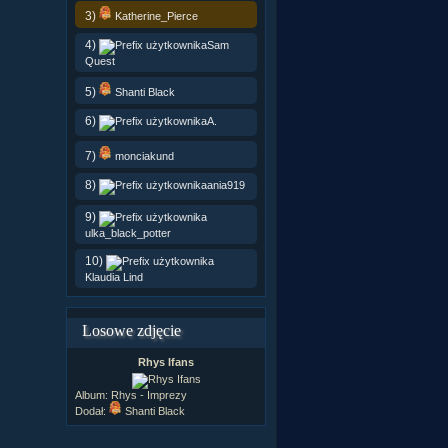
3)
Katherine_Pierce
4)
Sam
Quest
5)
Shanti Black
6)
A.
7)
monciakund
8)
ania919
9)
ulka_black_potter
10)
Klaudia Lind
Losowe zdjęcie
Rhys Ifans
Album:
Rhys - Imprezy
Dodał:
Shanti Black