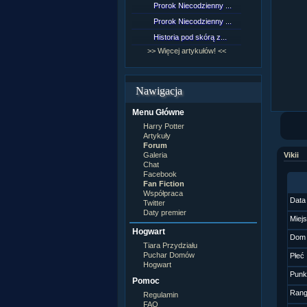
Prorok Niecodzienny ...
[NZ]Rozd
Prorok Niecodzienny ...
[NZ]Rozd
Historia pod skórą z...
[NZ]Rozd
>> Więcej artykułów! <<
>> Więcej 
Nawigacja
Menu Główne
Harry Potter
Artykuły
Forum
Galeria
Vikii
Chat
Facebook
Fan Fiction
Współpraca
Data
Twitter
Daty premier
Miej
Hogwart
Dom
Tiara Przydziału
Puchar Domów
Płeć
Hogwart
Punk
Pomoc
Ran
Regulamin
FAQ