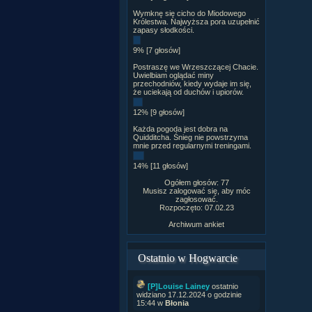
Wymknę się cicho do Miodowego
Królestwa. Najwyższa pora uzupełnić
zapasy słodkości.
9% [7 głosów]
Postraszę we Wrzeszczącej Chacie.
Uwielbiam oglądać miny
przechodniów, kiedy wydaje im się,
że uciekają od duchów i upiorów.
12% [9 głosów]
Każda pogoda jest dobra na
Quidditcha. Śnieg nie powstrzyma
mnie przed regularnymi treningami.
14% [11 głosów]
Ogółem głosów: 77
Musisz zalogować się, aby móc
zagłosować.
Rozpoczęto: 07.02.23
Archiwum ankiet
Ostatnio w Hogwarcie
[P]Louise Lainey
ostatnio
widziano 17.12.2024 o godzinie
15:44 w
Błonia