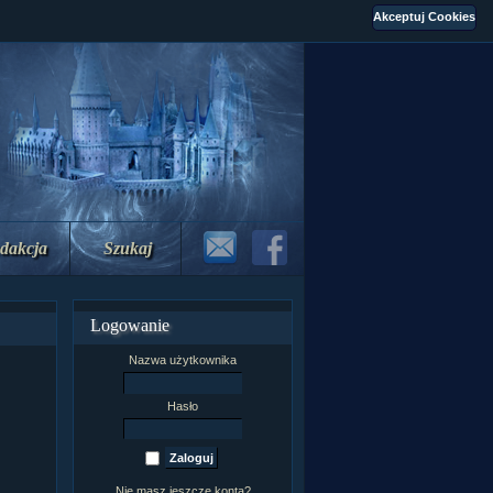
dakcja
Szukaj
Logowanie
Nazwa użytkownika
Hasło
Nie masz jeszcze konta?