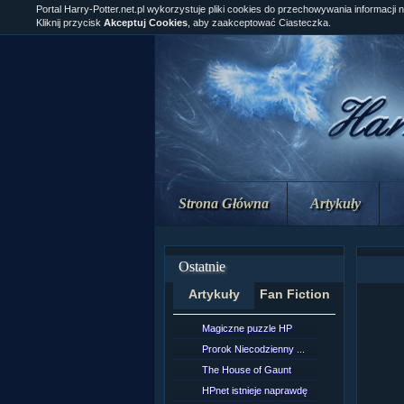
Portal Harry-Potter.net.pl wykorzystuje pliki cookies do przechowywania informacji 
Kliknij przycisk
Akceptuj Cookies
, aby zaakceptować Ciasteczka.
Strona Główna
Artykuły
Ostatnie
Artykuły
Fan Fiction
Magiczne puzzle HP
[NZ]Rozd
Prorok Niecodzienny ...
[NZ]Rozd
The House of Gaunt
[NZ]Rozd
HPnet istnieje naprawdę
Remus L