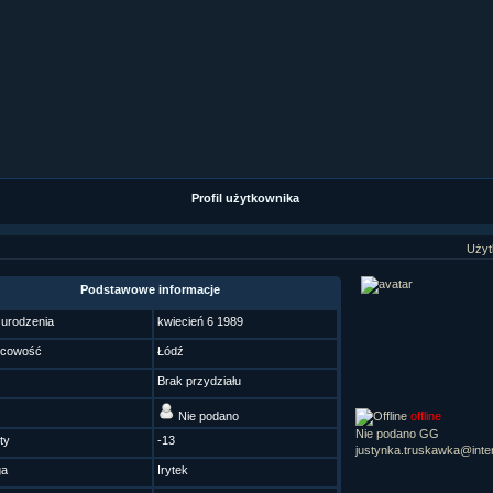
ział 9 cz.1...
ział 8 cz.2...
ział 8 cz.1...
fan fiction! <<
Profil użytkownika
Użyt
Podstawowe informacje
 urodzenia
kwiecień 6 1989
scowość
Łódź
Brak przydziału
Nie podano
offline
Nie podano GG
ty
-13
justynka.truskawka@inter
ga
Irytek