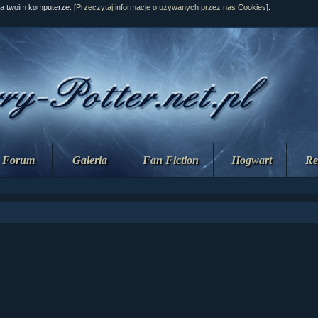
na twoim komputerze. [
Przeczytaj informacje o używanych przez nas Cookies
].
Forum
Galeria
Fan Fiction
Hogwart
Re
ział 10 cz....
ział 10 cz....
ział 9 cz.2...
upin