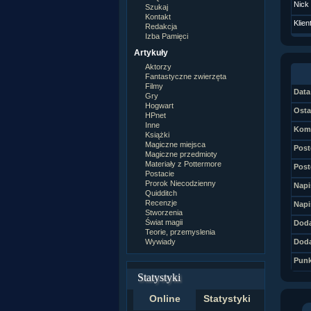
Nick
Szukaj
Kontakt
Klien
Redakcja
Izba Pamięci
Artykuły
Aktorzy
Fantastyczne zwierzęta
Filmy
Data 
Gry
Hogwart
Osta
HPnet
Inne
Kome
Książki
Magiczne miejsca
Post
Magiczne przedmioty
Materiały z Pottermore
Post
Postacie
Prorok Niecodzienny
Napi
Quidditch
Recenzje
Napi
Stworzenia
Świat magii
Doda
Teorie, przemyslenia
Wywiady
Doda
Punk
Statystyki
Online
Statystyki