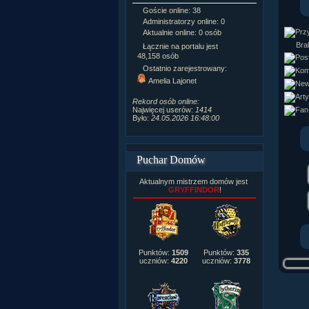
Goście online: 38
Napisanych a
Administratorzy online: 0
Dodanych n
Aktualnie online: 0 osób
Zdjęć w galeri
Tematów na f
Brak
Łącznie na portalu jest
Postów na fo
48,158 osób
Komentarzy d
Ostatnio zarejestrowany:
222,019
Amelia Lajonet
Rozdanych p
Wlepionych o
Rekord osób online:
Najwięcej userów:
1414
Było:
24.05.2026 16:48:00
Puchar Domów
Aktualnym mistrzem domów jest
GRYFFINDOR
!
Punktów:
1509
Punktów:
335
uczniów:
4220
uczniów:
3778