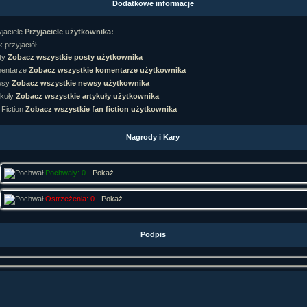
Dodatkowe informacje
rtykułów:
1,087
ewsów:
10,564
Przyjaciele użytkownika:
i:
21,490
orum:
3,921
 przyjaciół
rum:
319,637
Zobacz wszystkie posty użytkownika
o materiałów:
Zobacz wszystkie komentarze użytkownika
Zobacz wszystkie newsy użytkownika
ochwał:
3,327
strzeżeń:
4,170
Zobacz wszystkie artykuły użytkownika
Zobacz wszystkie fan fiction użytkownika
Nagrody i Kary
Pochwały: 0
-
Pokaż
Ostrzeżenia: 0
-
Pokaż
Podpis