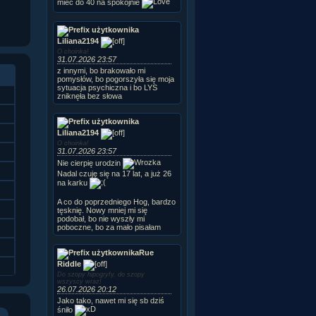
mieć do 40 na spokojnie
Liliana2194
O choinka!
31.07.2026 23:57
z innymi, bo brakowało mi
pomysłów, bo pogorszyła się moja
sytuacja psychiczna i bo LYS
zniknęła bez słowa
Liliana2194
O choinka!
31.07.2026 23:57
Nie cierpię urodzin
Nadal czuję się na 17 lat, a już 26
na karku
A co do poprzedniego Hog, bardzo
tęsknię. Nowy mniej mi się
podobał, bo nie wyszły mi
poboczne, bo za mało pisałam
Rue
Riddle
Do szopy hipogryfy, do szopy
wszyscy wraz!
26.07.2026 20:12
Jako tako, nawet mi się sb dziś
śniło