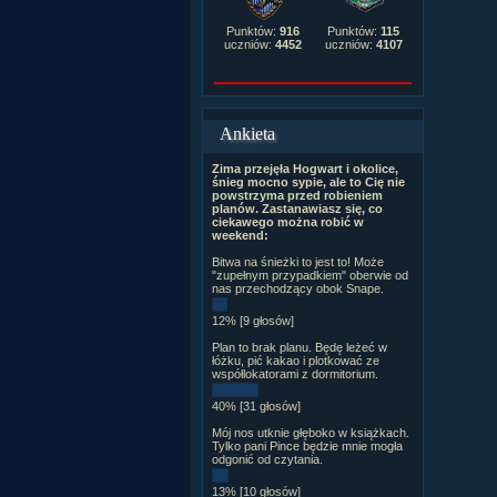
Punktów:
916
Punktów:
115
uczniów:
4452
uczniów:
4107
Ankieta
Zima przejęła Hogwart i okolice,
śnieg mocno sypie, ale to Cię nie
powstrzyma przed robieniem
planów. Zastanawiasz się, co
ciekawego można robić w
weekend:
Bitwa na śnieżki to jest to! Może
"zupełnym przypadkiem" oberwie od
nas przechodzący obok Snape.
12% [9 głosów]
Plan to brak planu. Będę leżeć w
łóżku, pić kakao i plotkować ze
współlokatorami z dormitorium.
40% [31 głosów]
Mój nos utknie głęboko w książkach.
Tylko pani Pince będzie mnie mogła
odgonić od czytania.
13% [10 głosów]