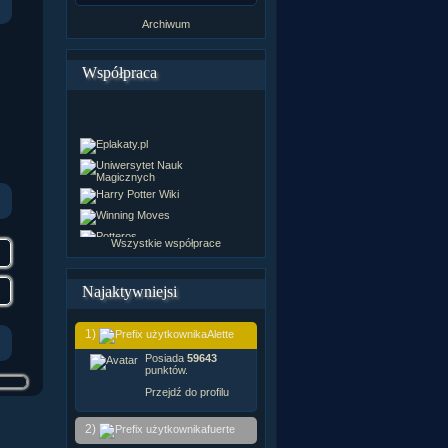
Archiwum
Współpraca
Wszystkie współprace
Najaktywniejsi
1)
Alette
Posiada
59643
punktów.
Przejdź do profilu
2)
fuerte