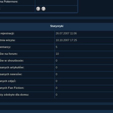
 na Pottermore:
t
Statystyki
rejestracji:
26.07.2007 11:06
tnia wizyta:
10.10.2007 17:25
ntarzy:
5
ów na forum:
10
ów w shoutboxie:
0
sanych artykułów:
0
sanych newsów:
0
nych zdjęć:
0
nych Fan Fiction:
0
ty zdobyte dla domu:
0