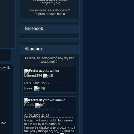
Zarejestruj się
Nie możesz się zalogować?
Poproś o
nowe hasło
Facebook
Shoutbox
Musisz się zalogować aby wysłać
wiadomość.
kownik
Liliana2194
O choinka!
03.08.2026 15:12
Dzięki
Rue
Riddle
Do szopy hipogryfy, do szopy
wszyscy wraz!
01.08.2026 11:39
Racja, I will mourn old Hog forever,
ia.pl
to już nie było to samo :v
I mimo że ciężko w te urodziny, to i
tak wszystkiego naj naj, 17 można