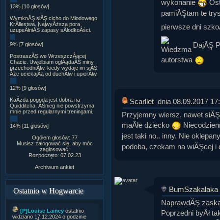
wykonanie
Ost
13% [10 głosów]
pamiĂŞtam te trys
WymknĂŞ siĂŞ cicho do Miodowego
KrĂłlestwa. NajwyÂższa pora
pierwsze dni szko
uzupeÂłniĂŚ zapasy sÂłodkoÂści.
DajĂŞ P
9% [7 głosów]
PostraszĂŞ we WrzeszczÂącej
autorstwa
Chacie. Uwielbiam oglÂądaĂŚ miny
przechodniĂłw, kiedy wydaje im siĂŞ,
Âże uciekajÂą od duchĂłw i upiorĂłw.
12% [9 głosów]
KaÂżda pogoda jest dobra na
Scarllet
dnia 08.09.2017 17
Quidditcha. ÂŚnieg nie powstrzyma
mnie przed regularnymi treningami.
Przyjemny wiersz, nawet siĂŞ
maÂłe dziecko
Niecodzienn
14% [11 głosów]
jest taki no.. inny. Nie oklepa
Ogółem głosów: 77
Musisz zalogować się, aby móc
podoba, czekam na wiĂŞcej i
zagłosować.
Rozpoczęto: 07.02.23
Archiwum ankiet
BumSzakalaka
Ostatnio w Hogwarcie
NaprawdĂŞ zaskak
[P]Louise Lainey
ostatnio
Poprzedni byÂł ta
widziano 17.12.2024 o godzinie