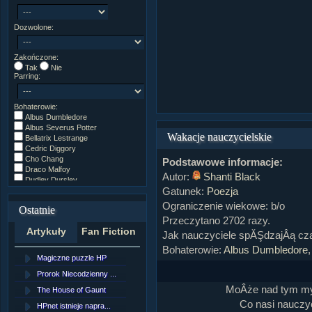
Dozwolone:
Zakończone:
Tak
Nie
Parring:
Bohaterowie:
Albus Dumbledore
Albus Severus Potter
Wakacje nauczycielskie
Bellatrix Lestrange
Cedric Diggory
Cho Chang
Podstawowe informacje:
Draco Malfoy
Autor:
Shanti Black
Dudley Dursley
Gatunek:
Poezja
Fred/George Weasley
Ginny Weasley
Ograniczenie wiekowe: b/o
Ostatnie
Godryk Gryffindor
Przeczytano 2702 razy.
Harry Potter
Artykuły
Fan Fiction
Helga Hufflepuff
Jak nauczyciele spĂŞdzajÂą cz
Hermiona Granger
Bohaterowie:
Albus Dumbledore
Hugo Weasley
Magiczne puzzle HP
[NZ]RozdziaÂł 10 cz...
Inne
James Potter
Prorok Niecodzienny ...
[NZ]RozdziaÂł 10 cz...
James Syriusz Potter
MoÂże nad tym myÂ
The House of Gaunt
[NZ]RozdziaÂł 9 cz....
Lily Evans
Co nasi nauczy
Lily Luna Potter
HPnet istnieje napra...
Remus Lupin