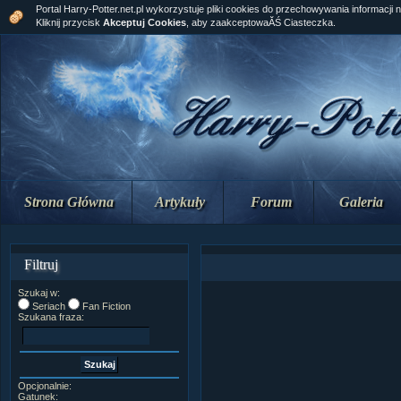
Portal Harry-Potter.net.pl wykorzystuje pliki cookies do przechowywania informacji 
Kliknij przycisk
Akceptuj Cookies
, aby zaakceptowaĂŚ Ciasteczka.
Strona Główna
Artykuły
Forum
Galeria
Filtruj
Szukaj w:
Seriach
Fan Fiction
Szukana fraza:
Opcjonalnie:
Gatunek: