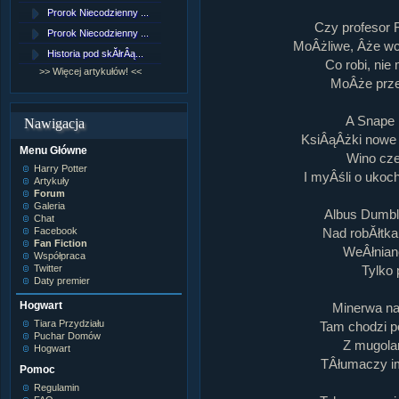
Lord Voldemort
Prorok Niecodzienny ...
[NZ]RozdziaÂł 9 cz....
Lucjusz Malfoy
Czy profesor 
Luna Lovegood
Prorok Niecodzienny ...
[NZ]RozdziaÂł 8 cz....
MoÂżliwe, Âże wca
Minerwa MacGonagall
Historia pod skĂłrÂą...
[NZ]RozdziaÂł 8 cz....
Neville Longbottom
Co robi, ni
Nimfadora Tonks
>> Więcej artykułów! <<
>> Więcej fan fiction! <<
MoÂże przez
Peter Patigrew
Remus Lupin
Rita Skeeter
A Snape 
Nawigacja
Ron Weasley
KsiÂąÂżki nowe
Rose Weasley
Menu Główne
Rowena Ravenclaw
Wino cz
Salazar Slytherin
Harry Potter
I myÂśli o ukoch
Scorpius Malfoy
Artykuły
Severus Snape
Forum
Syriusz Black
Galeria
Albus Dumble
Teddy Lupin
Chat
Nad robĂłtka
Facebook
wÂłasna postaĂŚ
Fan Fiction
WeÂłniane
Współpraca
Tylko 
Twitter
Daty premier
Hogwart
Minerwa na
Tiara Przydziału
Tam chodzi p
Puchar Domów
Z mugola
Hogwart
TÂłumaczy im
Pomoc
Regulamin