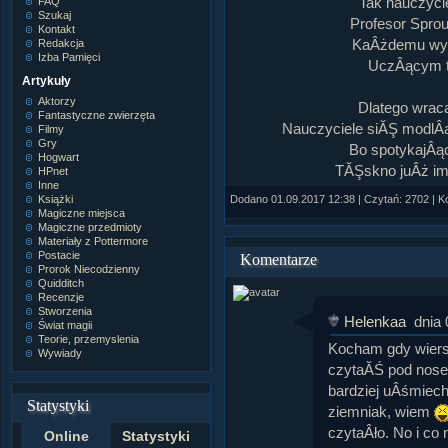
Tak nauczyci
FAQ
Szukaj
Profesor Sprou
Kontakt
KaÂżdemu wyp
Redakcja
Izba Pamięci
UczÂącym te
Artykuły
Aktorzy
Dlatego wrac
Fantastyczne zwierzęta
Nauczyciele siĂŞ modlÂą
Filmy
Gry
Bo spotykajÂą
Hogwart
TĂŞskno juÂż im
HPnet
Inne
Dodano 01.09.2017 12:38 | Czytań: 2702 | K
Książki
Magiczne miejsca
Magiczne przedmioty
Materiały z Pottermore
Postacie
Komentarze
Prorok Niecodzienny
Quidditch
Recenzje
Stworzenia
Helenkaa
dnia 
Świat magii
Teorie, przemyslenia
Kocham gdy wiersz
Wywiady
czytaĂŚ pod nos
bardziej uÂśmiech
Statystyki
ziemniak, wiem
czytaÂło. No i co 
Online
Statystyki