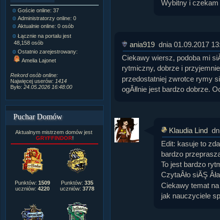
Wybitny i czekam 
Goście online: 37
Napisanych artykułów:
1,087
Administratorzy online: 0
Dodanych newsów:
10,564
Aktualnie online: 0 osób
Zdjęć w galerii:
21,490
Tematów na forum:
3,921
Łącznie na portalu jest
Postów na forum:
319,637
48,158 osób
ania919
dnia 01.09.2017 13
Komentarzy do materiałów:
Ostatnio zarejestrowany:
222,019
Ciekawy wiersz, podoba mi si
Amelia Lajonet
Rozdanych pochwał:
3,327
rytmiczny, dobrze i przyjemni
Wlepionych ostrzeżeń:
4,170
Rekord osób online:
przedostatniej zwrotce rymy s
Najwięcej userów:
1414
Było:
24.05.2026 16:48:00
ogĂłlnie jest bardzo dobrze. 
Puchar Domów
Klaudia Lind
dn
Aktualnym mistrzem domów jest
GRYFFINDOR
!
Edit: kasuje to zda
bardzo przeprasza
To jest bardzo ry
CzytaÂło siĂŞ Âła
Punktów:
1509
Punktów:
335
Ciekawy temat na 
uczniów:
4220
uczniów:
3778
jak nauczyciele s