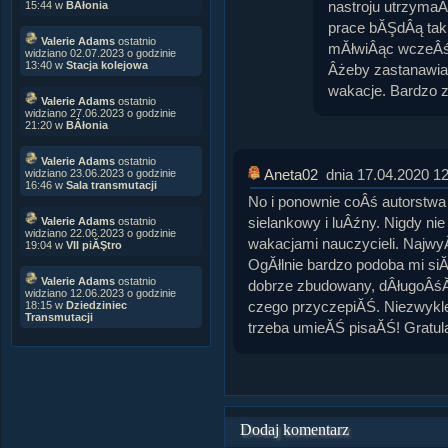
nastroju utrzyma
15:44 w
BÂłonia
prace bĂŞdÂą taki
Valerie Adams
ostatnio
mĂłwiÂąc wczeÂśn
widziano 02.07.2023 o godzinie
13:40 w
Stacja kolejowa
Âżeby zastanawia
wakacje. Bardzo 
Valerie Adams
ostatnio
widziano 27.06.2023 o godzinie
21:20 w
BÂłonia
Valerie Adams
ostatnio
Aneta02
dnia 17.04.2020 1
widziano 23.06.2023 o godzinie
16:46 w
Sala transmutacji
No i ponownie coÂś autorstwa 
sielankowy i luÂźny. Nigdy ni
Valerie Adams
ostatnio
widziano 22.06.2023 o godzinie
wakacjami nauczycieli. Najwy
19:04 w
VII piĂŞtro
OgĂłlnie bardzo podoba mi siĂ
Valerie Adams
ostatnio
dobrze zbudowany, dÂługoÂśĂŚ
widziano 12.06.2023 o godzinie
czego przyczepiĂŚ. Niezwykl
18:15 w
Dziedziniec
Transmutacji
trzeba umieĂŚ pisaĂŚ! Gratul
Dodaj komentarz