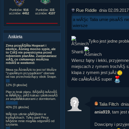
Rue Riddle
dnia 02.09.2017
Punktów:
916
Punktów:
115
uczniów:
4452
uczniów:
4107
a wiĂŞc Talia umie pisaĂŚ ni
wiersze
Ankieta
Tylko jest jedne prob
Zima przejĂŞÂła Hogwart i
okolice, Âśnieg mocno sypie, ale
Shanti
to CiĂŞ nie powstrzyma przed
robieniem planĂłw. Zastanawiasz
siĂŞ, co ciekawego moÂżna
Wiersz fajny i lekki, przyjemne
robiĂŚ w weekend:
miejscach z rymem trochĂŞ sÂł
Bitwa na ÂśnieÂżki to jest to! MoÂże
klapa z rymem jest juÂż
"zupeÂłnym przypadkiem" oberwie
od nas przechodzÂący obok Snape.
Ale caÂłoÂśĂŚ super
12% [9 głosów]
Plan to brak planu. BĂŞdĂŞ leÂżeĂŚ
w ÂłĂłÂżku, piĂŚ kakao i plotkowaĂŚ
ze wspĂłÂłlokatorami z dormitorium.
Talia Filtch
dnia
40% [31 głosów]
ania919
, tam jest
MĂłj nos utknie gÂłĂŞboko w
ksiÂąÂżkach. Tylko pani Pince
bĂŞdzie mnie mogÂła odgoniĂŚ od
Dowcipny i przyje
czytania.