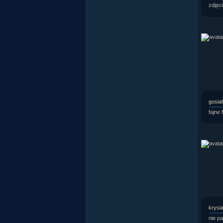
zdjęci
gosia
fajne 
krysi
nie pa