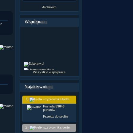
Archiwum
Współpraca
 z
Wszystkie współprace
Najaktywniejsi
1)
Alette
Posiada
59643
punktów.
Przejdź do profilu
2)
fuerte