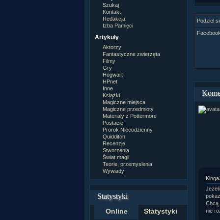
Szukaj
Kontakt
Redakcja
Podziel si
Izba Pamięci
Facebook 
Artykuły
Aktorzy
Fantastyczne zwierzęta
Filmy
Gry
Hogwart
HPnet
Inne
Kome
Książki
Magiczne miejsca
Magiczne przedmioty
Materiały z Pottermore
Postacie
Prorok Niecodzienny
Quidditch
Recenzje
Stworzenia
Świat magii
Teorie, przemyslenia
Wywiady
Kinga
Jeżel
Statystyki
pokaz
Chcą 
Online
Statystyki
nie r