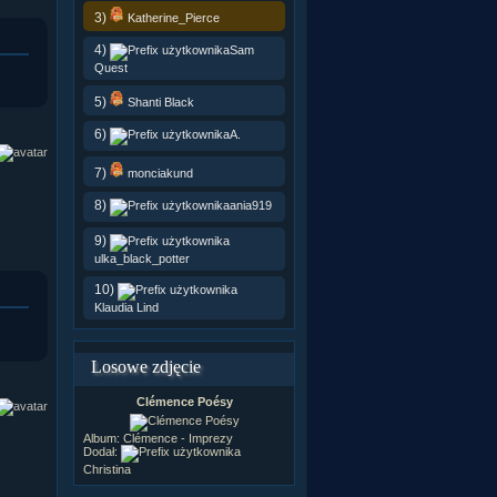
3)
Katherine_Pierce
4)
Sam
Quest
5)
Shanti Black
6)
A.
7)
monciakund
8)
ania919
9)
ulka_black_potter
10)
Klaudia Lind
Losowe zdjęcie
Clémence Poésy
Album:
Clémence - Imprezy
Dodał:
Christina