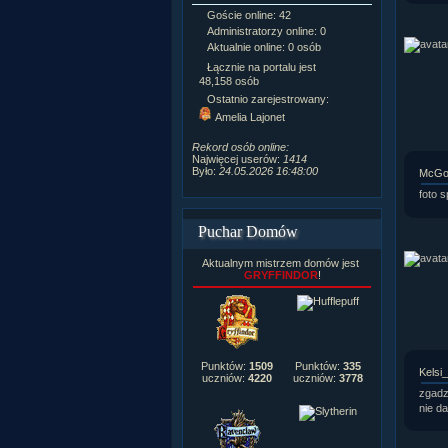
Goście online: 42
Napisanych a
Administratorzy online: 0
Dodanych n
Aktualnie online: 0 osób
Zdjęć w galeri
Tematów na f
Łącznie na portalu jest
Postów na fo
48,158 osób
Komentarzy d
Ostatnio zarejestrowany:
222,019
Amelia Lajonet
Rozdanych p
Wlepionych o
Rekord osób online:
Najwięcej userów:
1414
Było:
24.05.2026 16:48:00
McGon
foto s
Puchar Domów
Aktualnym mistrzem domów jest
GRYFFINDOR
!
Punktów:
1509
Punktów:
335
Kelsi
uczniów:
4220
uczniów:
3778
zgadz
nie da