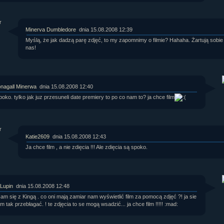
rtykułów:
1,087
ewsów:
10,564
i:
21,490
Minerva Dumbledore
dnia 15.08.2008 12:39
orum:
3,921
rum:
319,637
Myślą, że jak dadzą parę zdjęć, to my zapomnimy o filmie? Hahaha. Żartują sobie
nas!
o materiałów:
ochwał:
3,327
strzeżeń:
4,170
agall Minerwa
dnia 15.08.2008 12:40
poko. tylko jak juz przesuneli date premiery to po co nam to? ja chce film
Katie2609
dnia 15.08.2008 12:43
Ja chce film , a nie zdięcia !!! Ale zdięcia są spoko.
_Lupin
dnia 15.08.2008 12:48
am się z Kingą . co oni mają zamiar nam wyświetlić film za pomocą zdjęć ?! ja sie
m tak przebłagać. ! te zdjęcia to se mogą wsadzić... ja chce film !!!!! :mad: