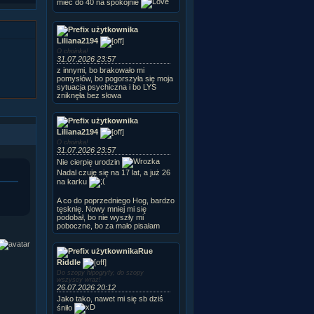
mieć do 40 na spokojnie
Liliana2194
O choinka!
31.07.2026 23:57
z innymi, bo brakowało mi
pomysłów, bo pogorszyła się moja
sytuacja psychiczna i bo LYS
zniknęła bez słowa
Liliana2194
O choinka!
31.07.2026 23:57
Nie cierpię urodzin
Nadal czuję się na 17 lat, a już 26
na karku
A co do poprzedniego Hog, bardzo
tęsknię. Nowy mniej mi się
podobał, bo nie wyszły mi
poboczne, bo za mało pisałam
Rue
Riddle
Do szopy hipogryfy, do szopy
wszyscy wraz!
26.07.2026 20:12
Jako tako, nawet mi się sb dziś
śniło