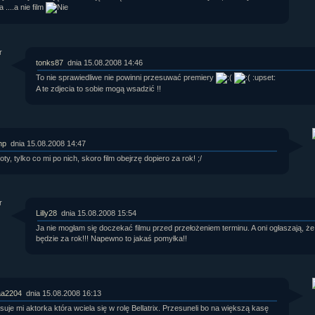
a ....a nie film
tonks87
dnia 15.08.2008 14:46
To nie sprawiedliwe nie powinni przesuwać premiery
:upset:
A te zdjecia to sobie mogą wsadzić !!
hp
dnia 15.08.2008 14:47
foty, tylko co mi po nich, skoro film obejrzę dopiero za rok! ;/
Lilly28
dnia 15.08.2008 15:54
Ja nie mogłam się doczekać filmu przed przełożeniem terminu. A oni ogłaszają, że
będzie za rok!!! Napewno to jakaś pomyłka!!
aa2204
dnia 15.08.2008 16:13
suje mi aktorka która wciela się w rolę Bellatrix. Przesuneli bo na większą kasę