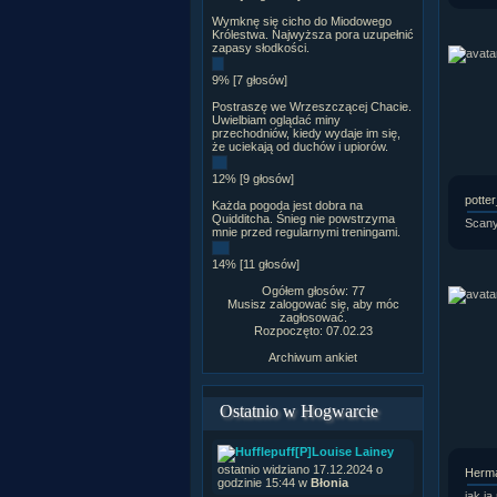
Wymknę się cicho do Miodowego
Królestwa. Najwyższa pora uzupełnić
zapasy słodkości.
9% [7 głosów]
Postraszę we Wrzeszczącej Chacie.
Uwielbiam oglądać miny
przechodniów, kiedy wydaje im się,
że uciekają od duchów i upiorów.
12% [9 głosów]
potte
Każda pogoda jest dobra na
Quidditcha. Śnieg nie powstrzyma
Scany
mnie przed regularnymi treningami.
14% [11 głosów]
Ogółem głosów: 77
Musisz zalogować się, aby móc
zagłosować.
Rozpoczęto: 07.02.23
Archiwum ankiet
Ostatnio w Hogwarcie
[P]Louise Lainey
ostatnio widziano 17.12.2024 o
Herm
godzinie 15:44 w
Błonia
jak ja