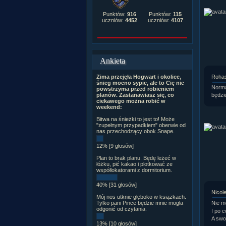
Punktów:
916
Punktów:
115
uczniów:
4452
uczniów:
4107
Ankieta
Roha
Zima przejęła Hogwart i okolice,
śnieg mocno sypie, ale to Cię nie
Norma
powstrzyma przed robieniem
będzi
planów. Zastanawiasz się, co
ciekawego można robić w
weekend:
Bitwa na śnieżki to jest to! Może
"zupełnym przypadkiem" oberwie od
nas przechodzący obok Snape.
12% [9 głosów]
Plan to brak planu. Będę leżeć w
łóżku, pić kakao i plotkować ze
współlokatorami z dormitorium.
40% [31 głosów]
Nicole
Mój nos utknie głęboko w książkach.
Nie m
Tylko pani Pince będzie mnie mogła
odgonić od czytania.
I po c
A swoj
13% [10 głosów]