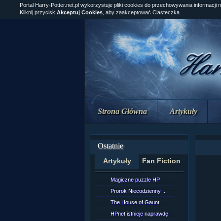
Portal Harry-Potter.net.pl wykorzystuje pliki cookies do przechowywania informacji 
Kliknij przycisk
Akceptuj Cookies
, aby zaakceptować Ciasteczka.
Strona Główna
Artykuły
Ostatnie
Artykuły
Fan Fiction
Magiczne puzzle HP
[NZ]Rozd
Prorok Niecodzienny ...
[NZ]Rozd
The House of Gaunt
[NZ]Rozd
HPnet istnieje naprawdę
Remus L