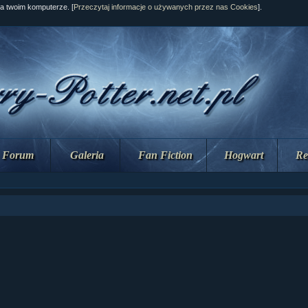
na twoim komputerze. [
Przeczytaj informacje o używanych przez nas Cookies
].
Forum
Galeria
Fan Fiction
Hogwart
Re
ział 10 cz....
ział 10 cz....
ział 9 cz.2...
upin