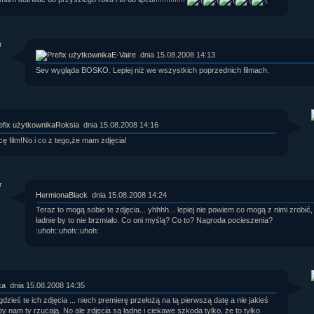
E-Vaire
dnia 15.08.2008 14:13
Sev wygląda BOSKO. Lepiej niż we wszystkich poprzednich filmach.
Roksia
dnia 15.08.2008 14:16
cę film!No i co z tego,że mam zdjęcia!
HermionaBlack
dnia 15.08.2008 14:24
Teraz to mogą sobie te zdjęcia... yhhhh... lepiej nie powiem co mogą z nimi zrobić,
ładnie by to nie brzmiało. Co oni myślą? Co to? Nagroda pocieszenia?
:uhoh::uhoh::uhoh:
ka
dnia 15.08.2008 14:35
zieś te ich zdjęcia ... niech premierę przełożą na tą pierwszą datę a nie jakieś
y nam ty rzucają. No ale zdjęcia są ładne i ciekawe szkoda tylko, że to tylko