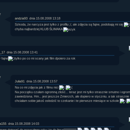
andzia93
dnia 15.08.2008 13:18
Szkoda, że narcyza jest tylko z profilu ;/, ale zdjęcia są fajne, podobają mi się
chyba najbardziej KLUB ŚLIMAKA
r_17
dnia 15.08.2008 13:41
 fajne
tylko po co mi scany jak film dpoiero za rok
Julia91
dnia 15.08.2008 13:57
Na co mi zdjęcia jak z filmu nici
Na początku czułam ogromną złość... teraz jest mi tylko strasznie smutno i ogrom
zawiedziona. Hm... jest jeszcze Zmierzch, ale dopiero w styczniu. a tak strasznie
chciałam sobie jakoś osłodzić to czekanie i te pierwsze miesiące w szkole
a155
dnia 15.08.2008 14:03
 mam dotrwać do przyszłego roku i to do lipca!!!!!!!!!!!!!!!