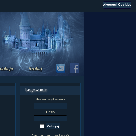
dakcja
Szukaj
Logowanie
Nazwa użytkownika
Hasło
Nie masz jeszcze konta?