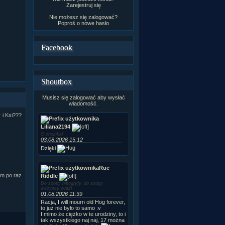
Zarejestruj się
Nie możesz się zalogować?
Poproś o
nowe hasło
Facebook
Shoutbox
Musisz się zalogować aby wysłać
wiadomość.
 i Ksi???
Liliana2194
O choinka!
03.08.2026 15:12
Dzięki
Rue
ym po raz
Riddle
Do szopy hipogryfy, do szopy
wszyscy wraz!
01.08.2026 11:39
Racja, I will mourn old Hog forever,
to już nie było to samo :v
I mimo że ciężko w te urodziny, to i
tak wszystkiego naj naj, 17 można