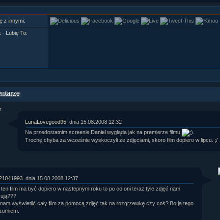
ę z innymi:
- Lubię To:
ntarze
LunaLovegood95
dnia 15.08.2008 12:32
Na przedostatnim screenie Daniel wygląda jak na premierze filmu
.
Trochę chyba za wcześnie wyskoczyli ze zdjęciami, skoro film dopiero w lipcu. ;/
21041993
dnia 15.08.2008 12:37
i ten film ma być dopiero w nastepnym roku to po co oni teraz tyle zdjęć nam
ują???
nam wyświetlić cały film za pomocą zdjęć tak na rozgrzewkę czy coś? Bo ja tego
ozumiem.