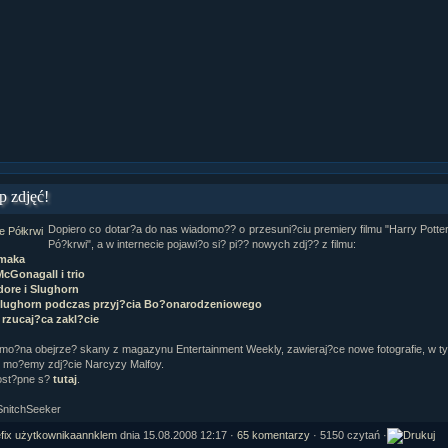
ział 9 cz.1...
ział 8 cz.2...
ział 8 cz.1...
fan fiction! <<
 zdjęć!
Dopiero co dotar?a do nas wiadomo?? o przesuni?ciu premiery filmu "Harry Potter
Pó?krwi", a w internecie pojawi?o si? pi?? nowych zdj?? z filmu:
imaka
cGonagall i trio
ore i Slughorn
 Slughorn podczas przyj?cia Bo?onarodzeniowego
x rzucaj?ca zakl?cie
mo?na obejrze? skany z magazynu Entertainment Weekly, zawieraj?ce nowe fotografie, w t
 mo?emy zdj?cie Narcyzy Malfoy.
ost?pne s?
tutaj
.
SnitchSeeker
annklem
dnia 15.08.2008 12:17 ·
65 komentarzy
· 5150 czytań ·