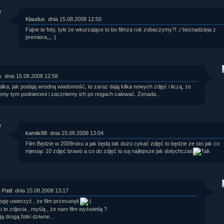
Klaudus
dnia 15.08.2008 12:50
Fajne te foty, tyle że wkurzające to bo filmza rok zobaczymy?! ;/ beznadzieja z
premiera,,, :|
s
dnia 15.08.2008 12:58
lka, jak podają wredną wiadomość, to zaraz dają kilka nowych zdjęć i liczą, że
emy tym podnieceni i zaczniemy ich po nogach całować. Żenada...
kamilx98
dnia 15.08.2008 13:04
Film Będzie w 2009roku a jak będą tak dużo cykać zdjęć to będzie ze sto jak co
mjesiąc 10 zdjęć brawo a co do zdjęć to są najlepsze jak dotychczas
 Patil
dnia 15.08.2008 13:17
ogę uwierzyć , że film przesunęli
o te zdjecia , myślą , że nam film wyświetlą ?
ą drogą fotki dziwne...