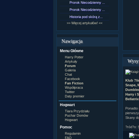
Prorok Niecodzienny ...
[NZ]Rozd
Prorok Niecodzienny ...
[NZ]Rozd
Historia pod skórą z...
[NZ]Rozd
>> Więcej artykułów! <<
>> Więcej 
Nawigacja
Menu Główne
Harry Potter
Wysyp
Artykuły
Forum
Galeria
Chat
Facebook
Klub ?l
Fan Fiction
Snape, M
Współpraca
Dumbled
Twitter
Harry i
Daty premier
Bellatri
Hogwart
Ponadto 
Tiara Przydziału
pierwszy
Puchar Domów
Skany d
Hogwart
Pomoc
?ród?o: 
Regulamin
FAQ