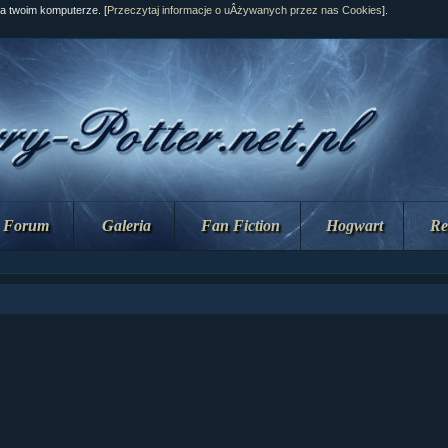
na twoim komputerze. [
Przeczytaj informacje o uÂżywanych przez nas Cookies
].
Forum
Galeria
Fan Fiction
Hogwart
Re
ział 10 cz....
ział 10 cz....
ział 9 cz.2...
upin