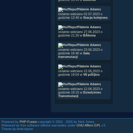
Valerie Adams
ostatnio widziano 02.07.2023 o
godzinie 13:40 w
Stacja kolejowa
Valerie Adams
ostatnio widziano 27.06.2023 o
godzinie 21:20 w
BÂłonia
Valerie Adams
ostatnio widziano 23.06.2023 o
godzinie 16:46 w
Sala
transmutacji
Valerie Adams
ostatnio widziano 22.06.2023 o
godzinie 19:04 w
VII piĂŞtro
Valerie Adams
ostatnio widziano 12.06.2023 o
godzinie 18:15 w
Dziedziniec
Transmutacji
Powered by
PHP-Fusion
copyright © 2002 - 2026 by Nick Jones.
Released as free software without warranties under
GNU Affero GPL
v3.
Theme by Andrzejster