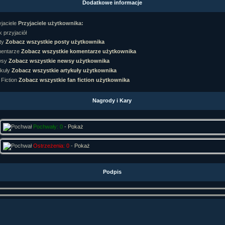
Dodatkowe informacje
rtykułów:
1,087
ewsów:
10,564
Przyjaciele użytkownika:
i:
21,490
orum:
3,921
 przyjaciół
rum:
319,637
Zobacz wszystkie posty użytkownika
o materiałów:
Zobacz wszystkie komentarze użytkownika
Zobacz wszystkie newsy użytkownika
ochwał:
3,327
strzeżeń:
4,170
Zobacz wszystkie artykuły użytkownika
Zobacz wszystkie fan fiction użytkownika
Nagrody i Kary
Pochwały: 0
-
Pokaż
Ostrzeżenia: 0
-
Pokaż
Podpis