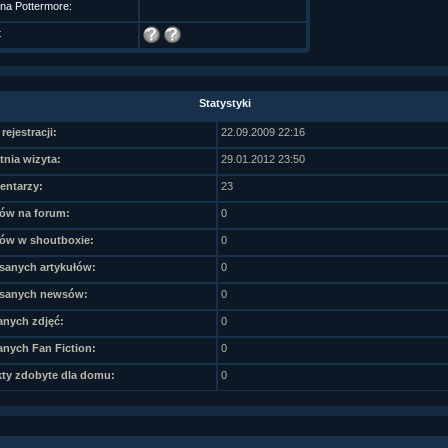
 na Pottermore:
t
Statystyki
rejestracji:
22.09.2009 22:16
tnia wizyta:
29.01.2012 23:50
ntarzy:
23
ów na forum:
0
ów w shoutboxie:
0
sanych artykułów:
0
sanych newsów:
0
nych zdjęć:
0
nych Fan Fiction:
0
ty zdobyte dla domu:
0