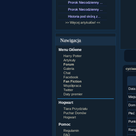
Prorok Niecodzienny ...
[NZ]Rozd
Prorok Niecodzienny ...
[NZ]Rozd
Historia pod skórą z...
[NZ]Rozd
>> Więcej artykułów! <<
>> Więcej 
Nawigacja
Menu Główne
Harry Potter
Artykuły
Forum
Galeria
cyziaa
Chat
Facebook
Fan Fiction
Współpraca
Data
Twitter
Daty premier
Miej
Hogwart
Dom
Tiara Przydziału
Puchar Domów
Płeć
Hogwart
Punk
Pomoc
Ran
Regulamin
FAQ