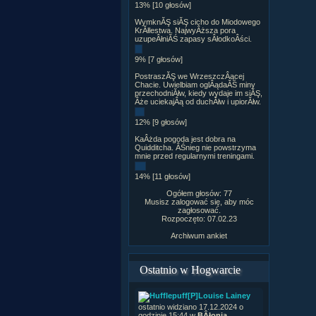
13% [10 głosów]
WymknĂŞ siĂŞ cicho do Miodowego
KrĂłlestwa. NajwyÂższa pora
uzupeÂłniĂŚ zapasy sÂłodkoÂści.
9% [7 głosów]
PostraszĂŞ we WrzeszczÂącej
Chacie. Uwielbiam oglÂądaĂŚ miny
przechodniĂłw, kiedy wydaje im siĂŞ,
Âże uciekajÂą od duchĂłw i upiorĂłw.
12% [9 głosów]
KaÂżda pogoda jest dobra na
Quidditcha. ÂŚnieg nie powstrzyma
mnie przed regularnymi treningami.
14% [11 głosów]
Ogółem głosów: 77
Musisz zalogować się, aby móc
zagłosować.
Rozpoczęto: 07.02.23
Archiwum ankiet
Ostatnio w Hogwarcie
[P]Louise Lainey
ostatnio widziano 17.12.2024 o
godzinie 15:44 w
BÂłonia