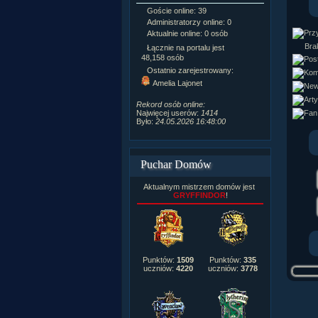
Goście online: 39
Napisanych a
Administratorzy online: 0
Dodanych n
Aktualnie online: 0 osób
Zdjęć w galeri
Tematów na f
Brak
Łącznie na portalu jest
Postów na fo
48,158 osób
Komentarzy d
Ostatnio zarejestrowany:
222,019
Amelia Lajonet
Rozdanych p
Wlepionych o
Rekord osób online:
Najwięcej userów:
1414
Było:
24.05.2026 16:48:00
Puchar Domów
Aktualnym mistrzem domów jest
GRYFFINDOR
!
Punktów:
1509
Punktów:
335
uczniów:
4220
uczniów:
3778