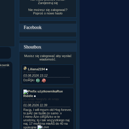
Zarejestruj się
Nie możesz się zalogować?
Poproś o
nowe hasło
Facebook
Shoutbox
Musisz się zalogować aby wysłać
wiadomość.
kownik
Liliana2194
O choinka!
03.08.2026 15:12
DziĂŞki
Rue
Riddle
Do szopy hipogryfy, do szopy
wszyscy wraz!
01.08.2026 11:39
Racja, I will mourn old Hog forever,
to juÂż nie byÂło to samo :v
I mimo Âże ciĂŞÂżko w te
urodziny, to i tak wszystkiego naj
naj, 17 moÂżna mieĂŚ do 40 na
spokojnie