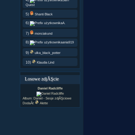
Quest
5)
Shanti Black
6)
A.
7)
monciakund
8)
ania919
9)
ulka_black_potter
10)
Klaudia Lind
Losowe zdjĂŞcie
Daniel Radcliffe
Album:
Daniel - Sesje zdjĂŞciowe
DodaÂł:
Alette