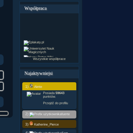
Współpraca
Wszystkie współprace
Najaktywniejsi
1)
Alette
Posiada
59643
punktów.
Przejdź do profilu
2)
fuerte
3)
Katherine_Pierce
4)
Sam