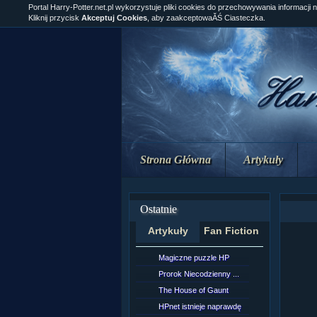
Portal Harry-Potter.net.pl wykorzystuje pliki cookies do przechowywania informacji 
Kliknij przycisk
Akceptuj Cookies
, aby zaakceptowaĂŚ Ciasteczka.
Strona Główna
Artykuły
Ostatnie
Artykuły
Fan Fiction
Magiczne puzzle HP
[NZ]Rozd
Prorok Niecodzienny ...
[NZ]Rozd
The House of Gaunt
[NZ]Rozd
HPnet istnieje naprawdę
Remus L