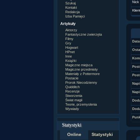
Nick
Szukaj
Kontakt
Klien
Redakcja
Izba Pamięci
Artykuły
Aktorzy
Fantastyczne zwierzęta
Filmy
Data 
Gry
Hogwart
Osta
HPnet
Inne
Kome
Książki
Magiczne miejsca
Post
Magiczne przedmioty
Materiały z Pottermore
Post
Postacie
Prorok Niecodzienny
Napi
Quidditch
Recenzje
Napi
Stworzenia
Świat magii
Doda
Teorie, przemyslenia
Wywiady
Doda
Punk
Statystyki
Online
Statystyki