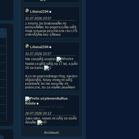
Liliana2194
O choinka!
31.07.2026 23:57
z innymi, bo brakowaÂło mi
pomysÂłĂłw, bo pogorszyÂła siĂŞ
moja sytuacja psychiczna i bo LYS
zniknĂŞÂła bez sÂłowa
Liliana2194
O choinka!
31.07.2026 23:57
Nie cierpiĂŞ urodzin
Nadal czujĂŞ siĂŞ na 17 lat, a juÂż
26 na karku
A co do poprzedniego Hog, bardzo
tĂŞskniĂŞ. Nowy mniej mi siĂŞ
podobaÂł, bo nie wyszÂły mi
poboczne, bo za maÂło pisaÂłam
Rue
Riddle
Do szopy hipogryfy, do szopy
wszyscy wraz!
26.07.2026 20:12
Jako tako, nawet mi siĂŞ sb dziÂś
ÂśniÂło
Archiwum