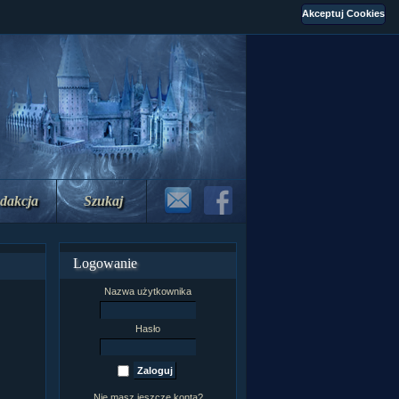
dakcja
Szukaj
Logowanie
Nazwa użytkownika
Hasło
Nie masz jeszcze konta?