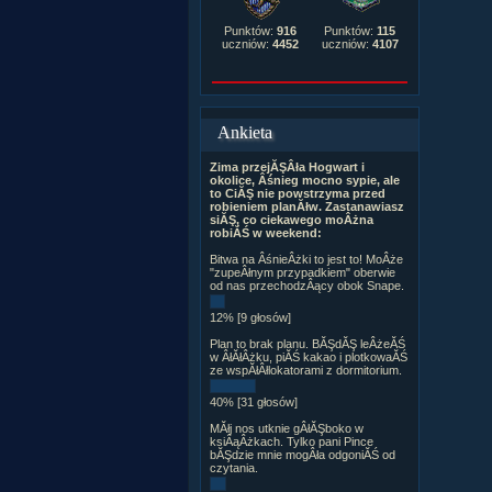
Punktów:
916
Punktów:
115
uczniów:
4452
uczniów:
4107
Ankieta
Zima przejĂŞÂła Hogwart i
okolice, Âśnieg mocno sypie, ale
to CiĂŞ nie powstrzyma przed
robieniem planĂłw. Zastanawiasz
siĂŞ, co ciekawego moÂżna
robiĂŚ w weekend:
Bitwa na ÂśnieÂżki to jest to! MoÂże
"zupeÂłnym przypadkiem" oberwie
od nas przechodzÂący obok Snape.
12% [9 głosów]
Plan to brak planu. BĂŞdĂŞ leÂżeĂŚ
w ÂłĂłÂżku, piĂŚ kakao i plotkowaĂŚ
ze wspĂłÂłlokatorami z dormitorium.
40% [31 głosów]
MĂłj nos utknie gÂłĂŞboko w
ksiÂąÂżkach. Tylko pani Pince
bĂŞdzie mnie mogÂła odgoniĂŚ od
czytania.