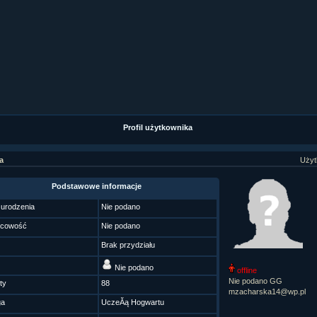
ział 9 cz.1...
ział 8 cz.2...
ział 8 cz.1...
fan fiction! <<
Profil użytkownika
a
Użyt
Podstawowe informacje
 urodzenia
Nie podano
scowość
Nie podano
Brak przydziału
Nie podano
offline
Nie podano GG
ty
88
mzacharska14@wp.pl
ga
UczeĂą Hogwartu