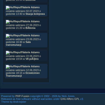
Valerie Adams
ostatnio widziano 02.07.2023 o
godzinie 13:40 w
Stacja kolejowa
Valerie Adams
ostatnio widziano 27.06.2023 o
godzinie 21:20 w
BÂłonia
Valerie Adams
ostatnio widziano 23.06.2023 o
godzinie 16:46 w
Sala
transmutacji
Valerie Adams
ostatnio widziano 22.06.2023 o
godzinie 19:04 w
VII piĂŞtro
Valerie Adams
ostatnio widziano 12.06.2023 o
godzinie 18:15 w
Dziedziniec
Transmutacji
Powered by
PHP-Fusion
copyright © 2002 - 2026 by Nick Jones.
Released as free software without warranties under
GNU Affero GPL
v3.
Theme by Andrzejster