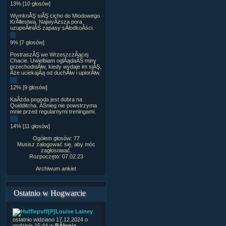
13% [10 głosów]
WymknĂŞ siĂŞ cicho do Miodowego
KrĂłlestwa. NajwyÂższa pora
uzupeÂłniĂŚ zapasy sÂłodkoÂści.
9% [7 głosów]
PostraszĂŞ we WrzeszczÂącej
Chacie. Uwielbiam oglÂądaĂŚ miny
przechodniĂłw, kiedy wydaje im siĂŞ,
Âże uciekajÂą od duchĂłw i upiorĂłw.
12% [9 głosów]
KaÂżda pogoda jest dobra na
Quidditcha. ÂŚnieg nie powstrzyma
mnie przed regularnymi treningami.
14% [11 głosów]
Ogółem głosów: 77
Musisz zalogować się, aby móc
zagłosować.
Rozpoczęto: 07.02.23
Archiwum ankiet
Ostatnio w Hogwarcie
[P]Louise Lainey
ostatnio widziano 17.12.2024 o
godzinie 15:44 w
BÂłonia