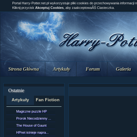
Portal Harry-Potter.net.pl wykorzystuje pliki cookies do przechowywania informacji 
Kliknij przycisk
Akceptuj Cookies
, aby zaakceptowaĂŚ Ciasteczka.
Strona Główna
Artykuły
Forum
Galeria
Ostatnie
Artykuły
Fan Fiction
Magiczne puzzle HP
[NZ]RozdziaÂł 10 cz...
Prorok Niecodzienny ...
[NZ]RozdziaÂł 10 cz...
The House of Gaunt
[NZ]RozdziaÂł 9 cz....
HPnet istnieje napra...
Remus Lupin