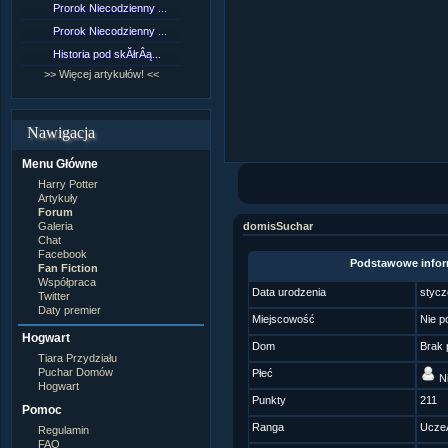
Prorok Niecodzienny ...
[NZ]RozdziaÂł 9 cz....
Prorok Niecodzienny ...
[NZ]RozdziaÂł 8 cz....
Historia pod skĂłrÂą...
[NZ]RozdziaÂł 8 cz....
>> Więcej artykułów! <<
>> Więcej fan fiction! <<
Nawigacja
Menu Główne
Harry Potter
Artykuły
Forum
Galeria
domisSuchar
Chat
Facebook
Podstawowe infor
Fan Fiction
Współpraca
Data urodzenia
stycz
Twitter
Daty premier
Miejscowość
Nie p
Hogwart
Dom
Brak 
Tiara Przydziału
Puchar Domów
Płeć
Ni
Hogwart
Punkty
211
Pomoc
Ranga
Ucze
Regulamin
FAQ