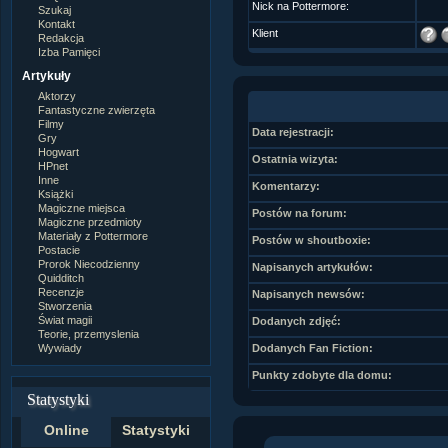
Nick na Pottermore:
Szukaj
Kontakt
Klient
Redakcja
Izba Pamięci
Artykuły
Aktorzy
Fantastyczne zwierzęta
Filmy
Data rejestracji:
Gry
Hogwart
Ostatnia wizyta:
HPnet
Inne
Komentarzy:
Książki
Magiczne miejsca
Postów na forum:
Magiczne przedmioty
Materiały z Pottermore
Postów w shoutboxie:
Postacie
Prorok Niecodzienny
Napisanych artykułów:
Quidditch
Recenzje
Napisanych newsów:
Stworzenia
Świat magii
Dodanych zdjęć:
Teorie, przemyslenia
Wywiady
Dodanych Fan Fiction:
Punkty zdobyte dla domu:
Statystyki
Online
Statystyki