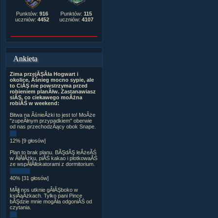
Punktów:
916
Punktów:
115
uczniów:
4452
uczniów:
4107
Ankieta
Zima przejĂŞÂła Hogwart i
okolice, Âśnieg mocno sypie, ale
to CiĂŞ nie powstrzyma przed
robieniem planĂłw. Zastanawiasz
siĂŞ, co ciekawego moÂżna
robiĂŚ w weekend:
Bitwa na ÂśnieÂżki to jest to! MoÂże
"zupeÂłnym przypadkiem" oberwie
od nas przechodzÂący obok Snape.
12% [9 głosów]
Plan to brak planu. BĂŞdĂŞ leÂżeĂŚ
w ÂłĂłÂżku, piĂŚ kakao i plotkowaĂŚ
ze wspĂłÂłlokatorami z dormitorium.
40% [31 głosów]
MĂłj nos utknie gÂłĂŞboko w
ksiÂąÂżkach. Tylko pani Pince
bĂŞdzie mnie mogÂła odgoniĂŚ od
czytania.