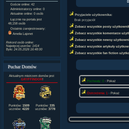
D
Goście online: 42
Napisanych artykułów:
1,087
Administratorzy online: 0
Dodanych newsów:
10,564
Aktualnie online: 0 osób
Zdjęć w galerii:
21,490
Przyjaciele użytkownika:
Tematów na forum:
3,921
Łącznie na portalu jest
Brak przyjaciół
Postów na forum:
319,637
48,158 osób
Zobacz wszystkie posty użytkowni
Komentarzy do materiałów:
Ostatnio zarejestrowany:
222,019
Zobacz wszystkie komentarze użyt
Amelia Lajonet
Rozdanych pochwał:
3,327
Zobacz wszystkie newsy użytkown
Wlepionych ostrzeżeń:
4,170
Rekord osób online:
Najwięcej userów:
1414
Zobacz wszystkie artykuły użytkow
Było:
24.05.2026 16:48:00
Zobacz wszystkie fan fiction użytk
Puchar Domów
Aktualnym mistrzem domów jest
GRYFFINDOR
!
Pochwały: 0
-
Pokaż
Ostrzeżenia: 1
-
Pokaż
Punktów:
1509
Punktów:
335
uczniów:
4220
uczniów:
3778