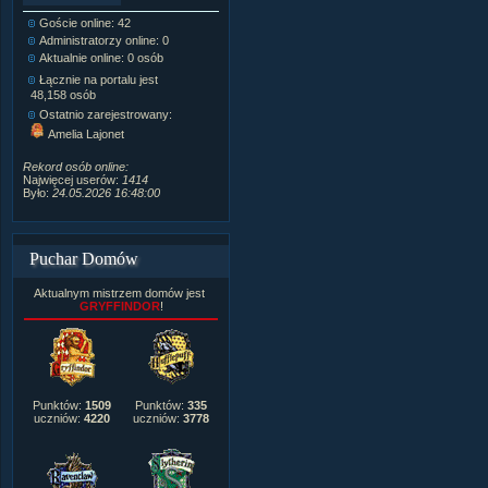
Goście online: 42
Napisanych artykułów:
1,087
Administratorzy online: 0
Dodanych newsów:
10,564
Aktualnie online: 0 osób
Zdjęć w galerii:
21,490
Tematów na forum:
3,921
Łącznie na portalu jest
Postów na forum:
319,637
48,158 osób
Komentarzy do materiałów:
Ostatnio zarejestrowany:
222,019
Amelia Lajonet
Rozdanych pochwał:
3,327
Wlepionych ostrzeżeń:
4,170
Rekord osób online:
Najwięcej userów:
1414
Było:
24.05.2026 16:48:00
Puchar Domów
Aktualnym mistrzem domów jest
GRYFFINDOR
!
Punktów:
1509
Punktów:
335
uczniów:
4220
uczniów:
3778