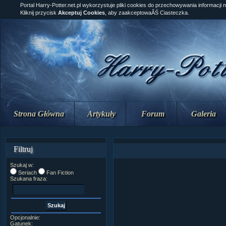
Portal Harry-Potter.net.pl wykorzystuje pliki cookies do przechowywania informacji 
Kliknij przycisk
Akceptuj Cookies
, aby zaakceptowaĂŚ Ciasteczka.
Strona Główna
Artykuły
Forum
Galeria
Filtruj
Szukaj w:
Seriach
Fan Fiction
Szukana fraza:
Opcjonalnie:
Gatunek: