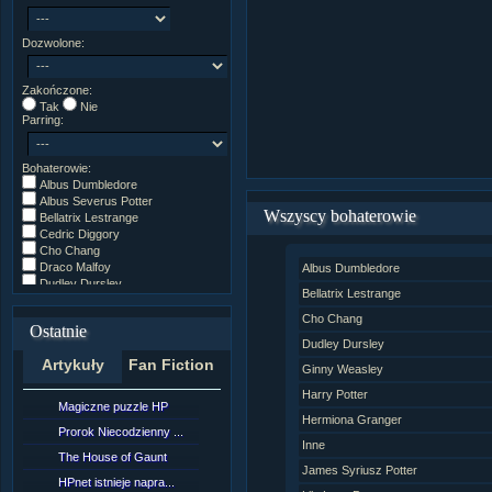
Dozwolone:
Zakończone:
Tak
Nie
Parring:
Bohaterowie:
Albus Dumbledore
Albus Severus Potter
Wszyscy bohaterowie
Bellatrix Lestrange
Cedric Diggory
Cho Chang
Draco Malfoy
Albus Dumbledore
Dudley Dursley
Bellatrix Lestrange
Fred/George Weasley
Ginny Weasley
Cho Chang
Ostatnie
Godryk Gryffindor
Dudley Dursley
Harry Potter
Artykuły
Fan Fiction
Helga Hufflepuff
Ginny Weasley
Hermiona Granger
Harry Potter
Hugo Weasley
Magiczne puzzle HP
[NZ]RozdziaÂł 10 cz...
Inne
Hermiona Granger
James Potter
Prorok Niecodzienny ...
[NZ]RozdziaÂł 10 cz...
Inne
James Syriusz Potter
The House of Gaunt
[NZ]RozdziaÂł 9 cz....
Lily Evans
James Syriusz Potter
Lily Luna Potter
HPnet istnieje napra...
Remus Lupin