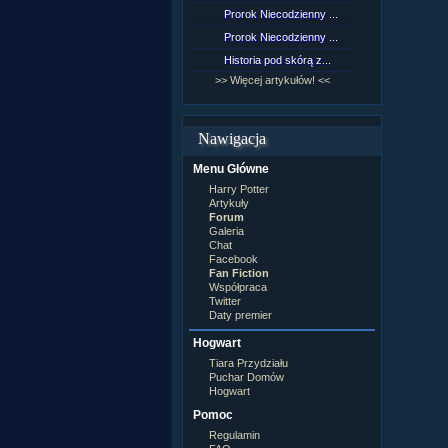
Lord Voldemort
Prorok Niecodzienny ...
[NZ]Rozd
Lucjusz Malfoy
Luna Lovegood
Prorok Niecodzienny ...
[NZ]Rozd
Minerwa MacGonagall
Historia pod skórą z...
[NZ]Rozd
Neville Longbottom
Nimfadora Tonks
>> Więcej artykułów! <<
>> Więcej 
Peter Patigrew
Remus Lupin
Rita Skeeter
Nawigacja
Ron Weasley
Rose Weasley
Menu Główne
Rowena Ravenclaw
Salazar Slytherin
Harry Potter
Scorpius Malfoy
Artykuły
Severus Snape
Forum
Syriusz Black
Galeria
Teddy Lupin
Chat
Facebook
wÂłasna postaĂŚ
Fan Fiction
Współpraca
Twitter
Daty premier
Hogwart
Tiara Przydziału
Puchar Domów
Hogwart
Pomoc
Regulamin