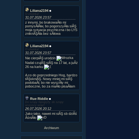
Liliana2194
O choinka!
31.07.2026 23:57
z innymi, bo brakowaÂło mi
pomysÂłĂłw, bo pogorszyÂła siĂŞ
moja sytuacja psychiczna i bo LYS
zniknĂŞÂła bez sÂłowa
Liliana2194
O choinka!
31.07.2026 23:57
Nie cierpiĂŞ urodzin
Nadal czujĂŞ siĂŞ na 17 lat, a juÂż
26 na karku
A co do poprzedniego Hog, bardzo
tĂŞskniĂŞ. Nowy mniej mi siĂŞ
podobaÂł, bo nie wyszÂły mi
poboczne, bo za maÂło pisaÂłam
Rue Riddle
Do szopy hipogryfy, do szopy
wszyscy wraz!
26.07.2026 20:12
Jako tako, nawet mi siĂŞ sb dziÂś
ÂśniÂło
Archiwum