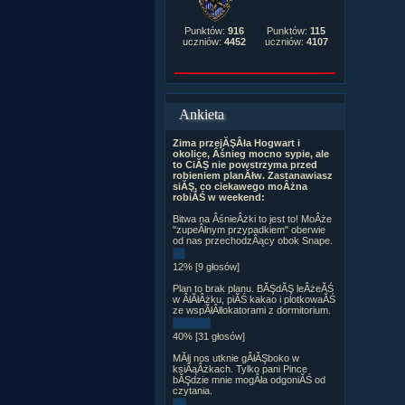
Punktów:
916
Punktów:
115
uczniów:
4452
uczniów:
4107
Ankieta
Zima przejĂŞÂła Hogwart i
okolice, Âśnieg mocno sypie, ale
to CiĂŞ nie powstrzyma przed
robieniem planĂłw. Zastanawiasz
siĂŞ, co ciekawego moÂżna
robiĂŚ w weekend:
Bitwa na ÂśnieÂżki to jest to! MoÂże
"zupeÂłnym przypadkiem" oberwie
od nas przechodzÂący obok Snape.
12% [9 głosów]
Plan to brak planu. BĂŞdĂŞ leÂżeĂŚ
w ÂłĂłÂżku, piĂŚ kakao i plotkowaĂŚ
ze wspĂłÂłlokatorami z dormitorium.
40% [31 głosów]
MĂłj nos utknie gÂłĂŞboko w
ksiÂąÂżkach. Tylko pani Pince
bĂŞdzie mnie mogÂła odgoniĂŚ od
czytania.