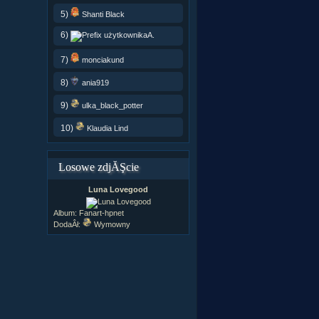
5)
Shanti Black
6)
A.
7)
monciakund
8)
ania919
9)
ulka_black_potter
10)
Klaudia Lind
Losowe zdjĂŞcie
Luna Lovegood
Album:
Fanart-hpnet
DodaÂł:
Wymowny