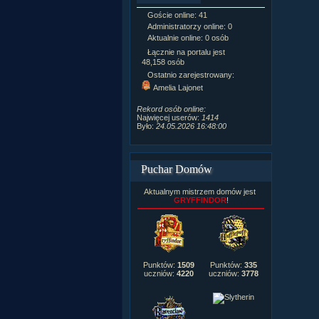
Goście online: 41
Napisanych a
Administratorzy online: 0
Dodanych n
Aktualnie online: 0 osób
Zdjęć w galeri
Tematów na f
Łącznie na portalu jest
Postów na fo
48,158 osób
Komentarzy d
Ostatnio zarejestrowany:
222,019
Amelia Lajonet
Rozdanych p
Wlepionych o
Rekord osób online:
Najwięcej userów:
1414
Było:
24.05.2026 16:48:00
Puchar Domów
Aktualnym mistrzem domów jest
GRYFFINDOR
!
Punktów:
1509
Punktów:
335
uczniów:
4220
uczniów:
3778