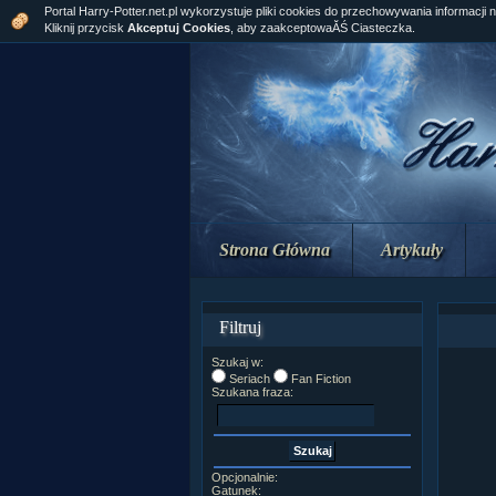
Portal Harry-Potter.net.pl wykorzystuje pliki cookies do przechowywania informacji 
Kliknij przycisk
Akceptuj Cookies
, aby zaakceptowaĂŚ Ciasteczka.
Strona Główna
Artykuły
Filtruj
Szukaj w:
Seriach
Fan Fiction
Szukana fraza:
Opcjonalnie:
Gatunek: