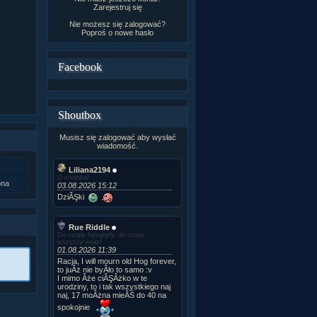
Zarejestruj się
Nie możesz się zalogować?
Poproś o
nowe hasło
Facebook
Shoutbox
Musisz się zalogować aby wysłać
wiadomość.
Liliana2194
O choinka!
ona
03.08.2026 15:12
DziĂŞki
Rue Riddle
Do szopy hipogryfy, do szopy
wszyscy wraz!
01.08.2026 11:39
Racja, I will mourn old Hog forever,
to juÂż nie byÂło to samo :v
I mimo Âże ciĂŞÂżko w te
urodziny, to i tak wszystkiego naj
naj, 17 moÂżna mieĂŚ do 40 na
spokojnie