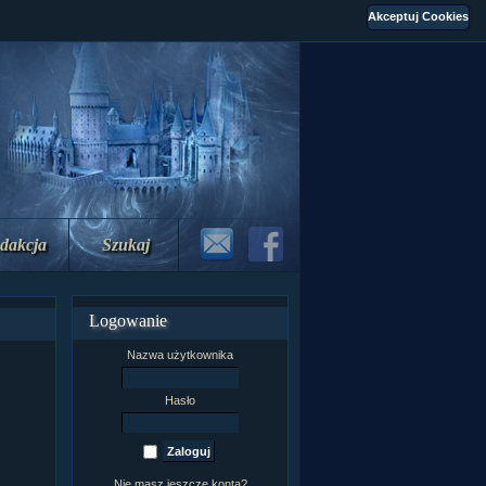
dakcja
Szukaj
Logowanie
Nazwa użytkownika
Hasło
Nie masz jeszcze konta?