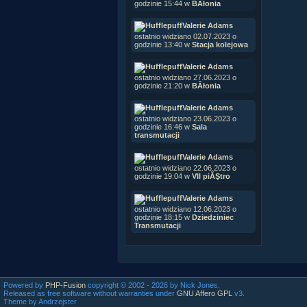
godzinie 15:44 w
BÂłonia
Valerie Adams
ostatnio widziano 02.07.2023 o
godzinie 13:40 w
Stacja kolejowa
Valerie Adams
ostatnio widziano 27.06.2023 o
godzinie 21:20 w
BÂłonia
Valerie Adams
ostatnio widziano 23.06.2023 o
godzinie 16:46 w
Sala
transmutacji
Valerie Adams
ostatnio widziano 22.06.2023 o
godzinie 19:04 w
VII piĂŞtro
Valerie Adams
ostatnio widziano 12.06.2023 o
godzinie 18:15 w
Dziedziniec
Transmutacji
Powered by
PHP-Fusion
copyright © 2002 - 2026 by Nick Jones.
Released as free software without warranties under
GNU Affero GPL
v3.
Theme by Andrzejster