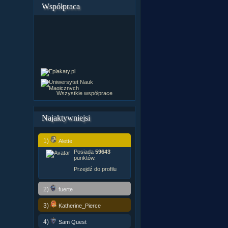
Współpraca
Wszystkie współprace
Najaktywniejsi
1)
Alette
Posiada
59643
punktów.
Przejdź do profilu
2)
fuerte
3)
Katherine_Pierce
4)
Sam Quest