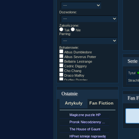
Dozwolone:
Zakończone:
Tak
Nie
Parring:
Bohaterowie:
Albus Dumbledore
Albus Severus Potter
Serie
Bellatrix Lestrange
Cedric Diggory
Cho Chang
Tytuł
Draco Malfoy
Dudley Dursley
Strach
Fred/George Weasley
Ginny Weasley
Ostatnie
Godryk Gryffindor
Fan F
Harry Potter
Artykuły
Fan Fiction
Helga Hufflepuff
Hermiona Granger
Hugo Weasley
Magiczne puzzle HP
[NZ]Rozd
Inne
James Potter
Prorok Niecodzienny ...
[NZ]Rozd
James Syriusz Potter
The House of Gaunt
[NZ]Rozd
Lily Evans
Lily Luna Potter
HPnet istnieje naprawdę
Remus L