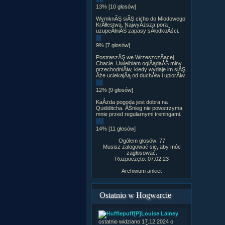
13% [10 głosów]
WymknĂŞ siĂŞ cicho do Miodowego
KrĂłlestwa. NajwyÂższa pora
uzupeÂłniĂŚ zapasy sÂłodkoÂści.
9% [7 głosów]
PostraszĂŞ we WrzeszczÂącej
Chacie. Uwielbiam oglÂądaĂŚ miny
przechodniĂłw, kiedy wydaje im siĂŞ,
Âże uciekajÂą od duchĂłw i upiorĂłw.
12% [9 głosów]
KaÂżda pogoda jest dobra na
Quidditcha. ÂŚnieg nie powstrzyma
mnie przed regularnymi treningami.
14% [11 głosów]
Ogółem głosów: 77
Musisz zalogować się, aby móc
zagłosować.
Rozpoczęto: 07.02.23
Archiwum ankiet
Ostatnio w Hogwarcie
[P]Louise Lainey
ostatnio widziano 17.12.2024 o