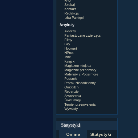
FAQ
Szukaj
Kontakt
Redakcja
Izba Pamięci
Artykuły
Aktorzy
Fantastyczne zwierzęta
Filmy
Gry
Hogwart
HPnet
Inne
Książki
Magiczne miejsca
Magiczne przedmioty
Materiały z Pottermore
Postacie
Prorok Niecodzienny
Quidditch
Recenzje
Stworzenia
Świat magii
Teorie, przemyslenia
Wywiady
Statystyki
Online
Statystyki