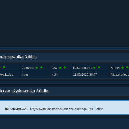
 użytkownika Athilla
Gatunek
O/w
Data dodania
Status
liwa Lwica
Inne
+16
11.02.2022 20:47
Niezakończ
iction użytkownika Athilla
ział 10 cz....
INFORMACJA:
Użytkownik nie napisał jeszcze żadnego Fan Fiction.
ział 10 cz....
ział 9 cz.2...
upin