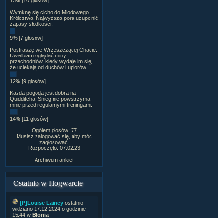
13% [10 głosów]
Wymknę się cicho do Miodowego
Królestwa. Najwyższa pora uzupełnić
zapasy słodkości.
9% [7 głosów]
Postraszę we Wrzeszczącej Chacie.
Uwielbiam oglądać miny
przechodniów, kiedy wydaje im się,
że uciekają od duchów i upiorów.
12% [9 głosów]
Każda pogoda jest dobra na
Quidditcha. Śnieg nie powstrzyma
mnie przed regularnymi treningami.
14% [11 głosów]
Ogółem głosów: 77
Musisz zalogować się, aby móc
zagłosować.
Rozpoczęto: 07.02.23
Archiwum ankiet
Ostatnio w Hogwarcie
[P]Louise Lainey
ostatnio
widziano 17.12.2024 o godzinie
15:44 w
Błonia