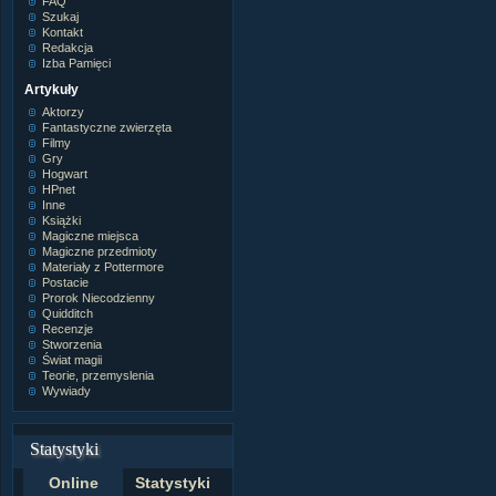
FAQ
Szukaj
Kontakt
Redakcja
Izba Pamięci
Artykuły
Aktorzy
Fantastyczne zwierzęta
Filmy
Gry
Hogwart
HPnet
Inne
Książki
Magiczne miejsca
Magiczne przedmioty
Materiały z Pottermore
Postacie
Prorok Niecodzienny
Quidditch
Recenzje
Stworzenia
Świat magii
Teorie, przemyslenia
Wywiady
Statystyki
Online
Statystyki