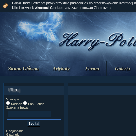
Portal Harry-Potter.net.pl wykorzystuje pliki cookies do przechowywania informacji 
Kliknij przycisk
Akceptuj Cookies
, aby zaakceptować Ciasteczka.
Strona Główna
Artykuły
Forum
Galeria
Filtruj
Szukaj w:
Seriach
Fan Fiction
Szukana fraza:
Opcjonalnie:
Gatunek: