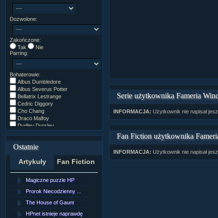
Dozwolone:
Zakończone:
Tak
Nie
Parring:
Bohaterowie:
Albus Dumbledore
Albus Severus Potter
Serie użytkownika Fameria Win
Bellatrix Lestrange
Cedric Diggory
Cho Chang
INFORMACJA:
Użytkownik nie napisał jesz
Draco Malfoy
Dudley Dursley
Fred/George Weasley
Fan Fiction użytkownika Fameri
Ginny Weasley
Ostatnie
Godryk Gryffindor
INFORMACJA:
Użytkownik nie napisał jes
Harry Potter
Artykuły
Fan Fiction
Helga Hufflepuff
Hermiona Granger
Hugo Weasley
Magiczne puzzle HP
[NZ]Rozdział 10 cz....
Inne
James Potter
Prorok Niecodzienny ...
[NZ]Rozdział 10 cz....
James Syriusz Potter
The House of Gaunt
[NZ]Rozdział 9 cz.2...
Lily Evans
Lily Luna Potter
HPnet istnieje naprawdę
Remus Lupin