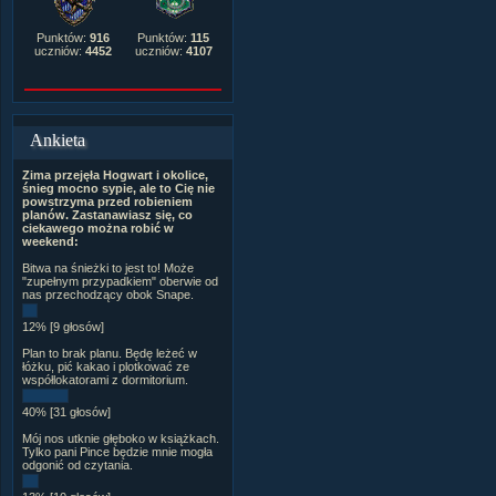
Punktów:
916
Punktów:
115
uczniów:
4452
uczniów:
4107
Ankieta
Zima przejęła Hogwart i okolice,
śnieg mocno sypie, ale to Cię nie
powstrzyma przed robieniem
planów. Zastanawiasz się, co
ciekawego można robić w
weekend:
Bitwa na śnieżki to jest to! Może
"zupełnym przypadkiem" oberwie od
nas przechodzący obok Snape.
12% [9 głosów]
Plan to brak planu. Będę leżeć w
łóżku, pić kakao i plotkować ze
współlokatorami z dormitorium.
40% [31 głosów]
Mój nos utknie głęboko w książkach.
Tylko pani Pince będzie mnie mogła
odgonić od czytania.