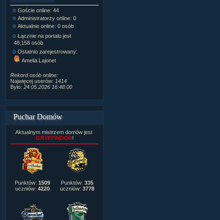
Goście online: 44
Napisanych artykułów:
1,087
Administratorzy online: 0
Dodanych newsów:
10,564
Aktualnie online: 0 osób
Zdjęć w galerii:
21,490
Tematów na forum:
3,921
Łącznie na portalu jest
Postów na forum:
319,637
48,158 osób
Komentarzy do materiałów:
Ostatnio zarejestrowany:
222,019
Amelia Lajonet
Rozdanych pochwał:
3,327
Wlepionych ostrzeżeń:
4,170
Rekord osób online:
Najwięcej userów:
1414
Było:
24.05.2026 16:48:00
Puchar Domów
Aktualnym mistrzem domów jest
GRYFFINDOR
!
Punktów:
1509
Punktów:
335
uczniów:
4220
uczniów:
3778