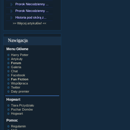
Lord Voldemort
Prorok Niecodzienny ...
[NZ]Rozdział 9 cz.1...
Lucjusz Malfoy
Luna Lovegood
Prorok Niecodzienny ...
[NZ]Rozdział 8 cz.2...
Minerwa MacGonagall
Historia pod skórą z...
[NZ]Rozdział 8 cz.1...
Neville Longbottom
Nimfadora Tonks
>> Więcej artykułów! <<
>> Więcej fan fiction! <<
Peter Patigrew
Remus Lupin
Rita Skeeter
Nawigacja
Ron Weasley
Rose Weasley
Menu Główne
Rowena Ravenclaw
Salazar Slytherin
Harry Potter
Scorpius Malfoy
Artykuły
Severus Snape
Forum
Syriusz Black
Galeria
Teddy Lupin
Chat
Facebook
własna postać
Fan Fiction
Współpraca
Twitter
Daty premier
Hogwart
Tiara Przydziału
Puchar Domów
Hogwart
Pomoc
Regulamin