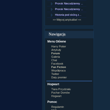
Lord Voldemort
Prorok Niecodzienny ...
[NZ]Rozd
Lucjusz Malfoy
Luna Lovegood
Prorok Niecodzienny ...
[NZ]Rozd
Minerwa MacGonagall
Historia pod skórą z...
[NZ]Rozd
Neville Longbottom
Nimfadora Tonks
>> Więcej artykułów! <<
>> Więcej 
Peter Patigrew
Remus Lupin
Rita Skeeter
Nawigacja
Ron Weasley
Rose Weasley
Menu Główne
Rowena Ravenclaw
Salazar Slytherin
Harry Potter
Scorpius Malfoy
Artykuły
Severus Snape
Forum
Syriusz Black
Galeria
Teddy Lupin
Chat
Facebook
wÂłasna postaĂŚ
Fan Fiction
Współpraca
Twitter
Daty premier
Hogwart
Tiara Przydziału
Puchar Domów
Hogwart
Pomoc
Regulamin