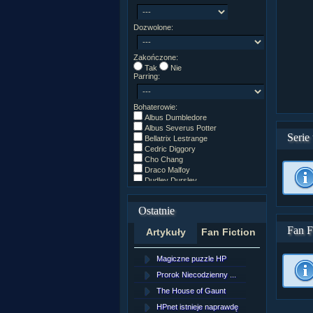
Dozwolone:
Zakończone:
Tak
Nie
Parring:
Bohaterowie:
Albus Dumbledore
Albus Severus Potter
Serie
Bellatrix Lestrange
Cedric Diggory
Cho Chang
Draco Malfoy
Dudley Dursley
Fred/George Weasley
Ginny Weasley
Ostatnie
Godryk Gryffindor
Harry Potter
Fan F
Artykuły
Fan Fiction
Helga Hufflepuff
Hermiona Granger
Hugo Weasley
Magiczne puzzle HP
[NZ]Rozd
Inne
James Potter
Prorok Niecodzienny ...
[NZ]Rozd
James Syriusz Potter
The House of Gaunt
[NZ]Rozd
Lily Evans
Lily Luna Potter
HPnet istnieje naprawdę
Remus L