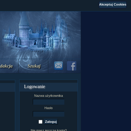
dakcja
Szukaj
Logowanie
Nazwa użytkownika
Hasło
Nie masz jeszcze konta?