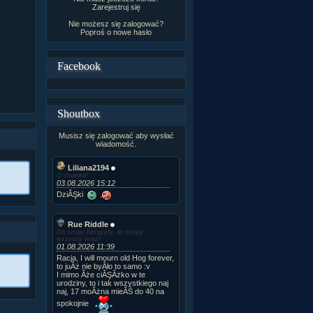
Zarejestruj się
Nie możesz się zalogować?
Poproś o
nowe hasło
Facebook
Shoutbox
Musisz się zalogować aby wysłać
wiadomość.
Liliana2194
O choinka!
03.08.2026 15:12
DziĂŞki
Rue Riddle
Do szopy hipogryfy, do szopy
wszyscy wraz!
01.08.2026 11:39
Racja, I will mourn old Hog forever,
to juÂż nie byÂło to samo :v
I mimo Âże ciĂŞÂżko w te
urodziny, to i tak wszystkiego naj
naj, 17 moÂżna mieĂŚ do 40 na
spokojnie