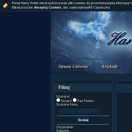
Portal Harry-Potter.net.pl wykorzystuje pliki cookies do przechowywania informacji 
Kliknij przycisk
Akceptuj Cookies
, aby zaakceptowaĂŚ Ciasteczka.
Strona Główna
Artykuły
Filtruj
Szukaj w:
Seriach
Fan Fiction
Szukana fraza:
Opcjonalnie:
Gatunek: