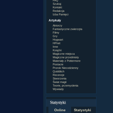
FAQ
Szukaj
Kontakt
Redakcja
Izba Pamięci
Artykuły
Aktorzy
Fantastyczne zwierzęta
Filmy
Gry
Hogwart
HPnet
Inne
Książki
Magiczne miejsca
Magiczne przedmioty
Materiały z Pottermore
Postacie
Prorok Niecodzienny
Quidditch
Recenzje
Stworzenia
Świat magii
Teorie, przemyslenia
Wywiady
Statystyki
Online
Statystyki