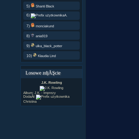
5)
Shanti Black
6)
A.
7)
monciakund
8)
ania919
9)
ulka_black_potter
10)
Klaudia Lind
Losowe zdjĂŞcie
J.K. Rowling
Album:
J.K. - Imprezy
DodaÂł:
Christina