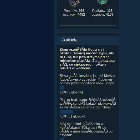
Punktów:
916
Punktów:
115
uczniów:
4452
uczniów:
4107
Ankieta
Zima przejĂŞÂła Hogwart i
okolice, Âśnieg mocno sypie, ale
to CiĂŞ nie powstrzyma przed
robieniem planĂłw. Zastanawiasz
siĂŞ, co ciekawego moÂżna
robiĂŚ w weekend:
Bitwa na ÂśnieÂżki to jest to! MoÂże
"zupeÂłnym przypadkiem" oberwie
od nas przechodzÂący obok Snape.
12% [9 głosów]
Plan to brak planu. BĂŞdĂŞ leÂżeĂŚ
w ÂłĂłÂżku, piĂŚ kakao i plotkowaĂŚ
ze wspĂłÂłlokatorami z dormitorium.
40% [31 głosów]
MĂłj nos utknie gÂłĂŞboko w
ksiÂąÂżkach. Tylko pani Pince
bĂŞdzie mnie mogÂła odgoniĂŚ od
czytania.