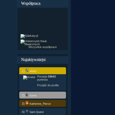
Współpraca
Wszystkie współprace
Najaktywniejsi
1)
Alette
Posiada
59643
punktów.
Przejdź do profilu
2)
fuerte
3)
Katherine_Pierce
4)
Sam Quest