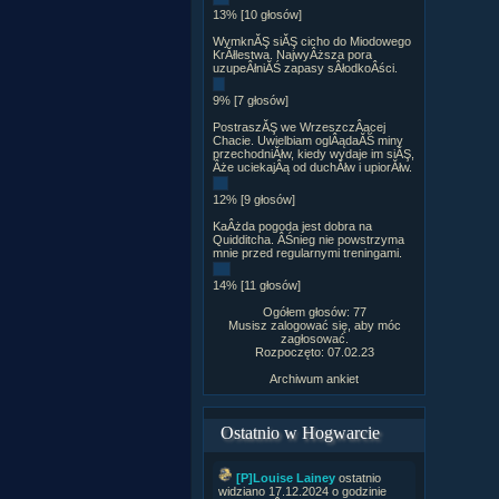
13% [10 głosów]
WymknĂŞ siĂŞ cicho do Miodowego
KrĂłlestwa. NajwyÂższa pora
uzupeÂłniĂŚ zapasy sÂłodkoÂści.
9% [7 głosów]
PostraszĂŞ we WrzeszczÂącej
Chacie. Uwielbiam oglÂądaĂŚ miny
przechodniĂłw, kiedy wydaje im siĂŞ,
Âże uciekajÂą od duchĂłw i upiorĂłw.
12% [9 głosów]
KaÂżda pogoda jest dobra na
Quidditcha. ÂŚnieg nie powstrzyma
mnie przed regularnymi treningami.
14% [11 głosów]
Ogółem głosów: 77
Musisz zalogować się, aby móc
zagłosować.
Rozpoczęto: 07.02.23
Archiwum ankiet
Ostatnio w Hogwarcie
[P]Louise Lainey
ostatnio
widziano 17.12.2024 o godzinie