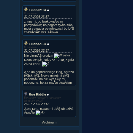
Liliana2194
O choinka!
31.07.2026 23:57
z innymi, bo brakowaÂło mi
pomysÂłĂłw, bo pogorszyÂła siĂŞ
moja sytuacja psychiczna i bo LYS
zniknĂŞÂła bez sÂłowa
Liliana2194
O choinka!
31.07.2026 23:57
Nie cierpiĂŞ urodzin
Nadal czujĂŞ siĂŞ na 17 lat, a juÂż
26 na karku
A co do poprzedniego Hog, bardzo
tĂŞskniĂŞ. Nowy mniej mi siĂŞ
podobaÂł, bo nie wyszÂły mi
poboczne, bo za maÂło pisaÂłam
Rue Riddle
Do szopy hipogryfy, do szopy
wszyscy wraz!
26.07.2026 20:12
Jako tako, nawet mi siĂŞ sb dziÂś
ÂśniÂło
Archiwum