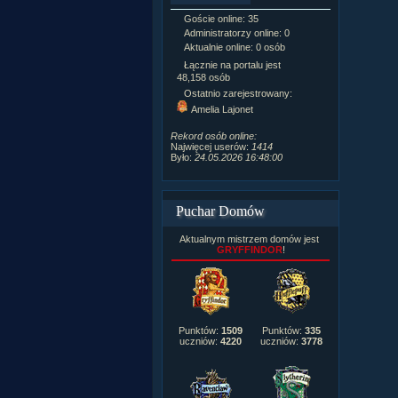
Goście online: 35
Napisanych a
Administratorzy online: 0
Dodanych n
Aktualnie online: 0 osób
Zdjęć w galeri
Tematów na f
Łącznie na portalu jest
Postów na fo
48,158 osób
Komentarzy d
Ostatnio zarejestrowany:
222,019
Amelia Lajonet
Rozdanych p
Wlepionych o
Rekord osób online:
Najwięcej userów:
1414
Było:
24.05.2026 16:48:00
Puchar Domów
Aktualnym mistrzem domów jest
GRYFFINDOR
!
Punktów:
1509
Punktów:
335
uczniów:
4220
uczniów:
3778