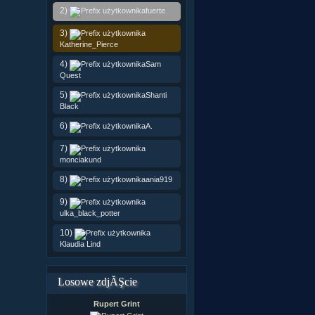
2)
fuerte
3)
Katherine_Pierce
4)
Sam
Quest
5)
Shanti
Black
6)
A.
7)
monciakund
8)
ania919
9)
ulka_black_potter
10)
Klaudia Lind
Losowe zdjĂŞcie
Rupert Grint