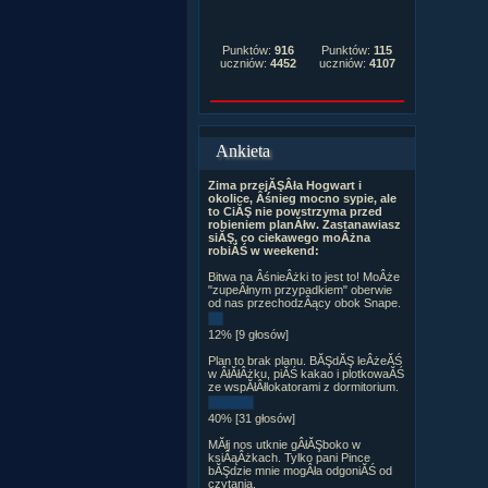
Punktów:
916
Punktów:
115
uczniów:
4452
uczniów:
4107
Ankieta
Zima przejĂŞÂła Hogwart i
okolice, Âśnieg mocno sypie, ale
to CiĂŞ nie powstrzyma przed
robieniem planĂłw. Zastanawiasz
siĂŞ, co ciekawego moÂżna
robiĂŚ w weekend:
Bitwa na ÂśnieÂżki to jest to! MoÂże
"zupeÂłnym przypadkiem" oberwie
od nas przechodzÂący obok Snape.
12% [9 głosów]
Plan to brak planu. BĂŞdĂŞ leÂżeĂŚ
w ÂłĂłÂżku, piĂŚ kakao i plotkowaĂŚ
ze wspĂłÂłlokatorami z dormitorium.
40% [31 głosów]
MĂłj nos utknie gÂłĂŞboko w
ksiÂąÂżkach. Tylko pani Pince
bĂŞdzie mnie mogÂła odgoniĂŚ od
czytania.