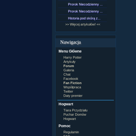
Lord Voldemort
Prorok Niecodzienny ...
[NZ]Rozd
Lucjusz Malfoy
Luna Lovegood
Prorok Niecodzienny ...
[NZ]Rozd
Minerwa MacGonagall
Historia pod skórą z...
[NZ]Rozd
Neville Longbottom
Nimfadora Tonks
>> Więcej artykułów! <<
>> Więcej 
Peter Patigrew
Remus Lupin
Rita Skeeter
Nawigacja
Ron Weasley
Rose Weasley
Menu Główne
Rowena Ravenclaw
Salazar Slytherin
Harry Potter
Scorpius Malfoy
Artykuły
Severus Snape
Forum
Syriusz Black
Galeria
Teddy Lupin
Chat
Facebook
wÂłasna postaĂŚ
Fan Fiction
Współpraca
Twitter
Daty premier
Hogwart
Tiara Przydziału
Puchar Domów
Hogwart
Pomoc
Regulamin