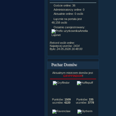
Goście online: 36
Napisanych a
Administratorzy online: 0
Dodanych n
Aktualnie online: 0 osób
Zdjęć w galeri
Tematów na f
Łącznie na portalu jest
Postów na fo
48,158 osób
Komentarzy d
Ostatnio zarejestrowany:
222,019
Amelia
Rozdanych p
Lajonet
Wlepionych o
Rekord osób online:
Najwięcej userów:
1414
Było:
24.05.2026 16:48:00
Puchar Domów
Aktualnym mistrzem domów jest
GRYFFINDOR
!
Punktów:
1509
Punktów:
335
uczniów:
4220
uczniów:
3778