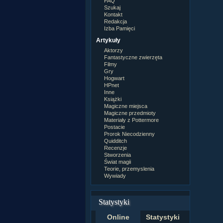
FAQ
Szukaj
Kontakt
Redakcja
Izba Pamięci
Artykuły
Aktorzy
Fantastyczne zwierzęta
Filmy
Gry
Hogwart
HPnet
Inne
Książki
Magiczne miejsca
Magiczne przedmioty
Materiały z Pottermore
Postacie
Prorok Niecodzienny
Quidditch
Recenzje
Stworzenia
Świat magii
Teorie, przemyslenia
Wywiady
Statystyki
Online
Statystyki