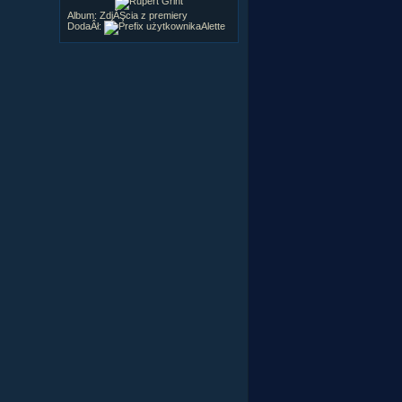
Album:
ZdjĂŞcia z premiery
DodaÂł:
Alette