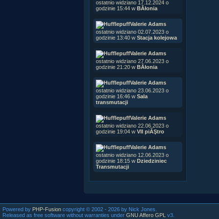
ostatnio widziano 17.12.2024 o
godzinie 15:44 w
BÂłonia
Valerie Adams
ostatnio widziano 02.07.2023 o
godzinie 13:40 w
Stacja kolejowa
Valerie Adams
ostatnio widziano 27.06.2023 o
godzinie 21:20 w
BÂłonia
Valerie Adams
ostatnio widziano 23.06.2023 o
godzinie 16:46 w
Sala
transmutacji
Valerie Adams
ostatnio widziano 22.06.2023 o
godzinie 19:04 w
VII piĂŞtro
Valerie Adams
ostatnio widziano 12.06.2023 o
godzinie 18:15 w
Dziedziniec
Transmutacji
Powered by
PHP-Fusion
copyright © 2002 - 2026 by Nick Jones.
Released as free software without warranties under
GNU Affero GPL
v3.