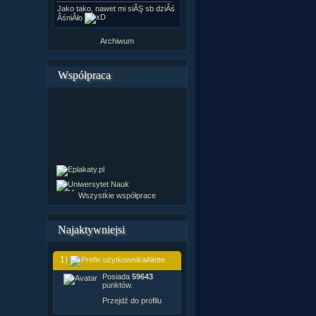
Jako tako, nawet mi siĂŞ sb dziÂś
ÂśniÂło
Archiwum
Współpraca
Wszystkie współprace
Najaktywniejsi
1)
Alette
Posiada
59643
punktów.
Przejdź do profilu