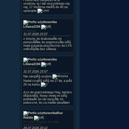
urodziny, to i tak wszystkiego naj
naj, 17 moÂżna mieĂŚ do 40 na
spokojnie
Liliana2194
O choinka!
31.07.2026 23:57
z innymi, bo brakowaÂło mi
pomysÂłĂłw, bo pogorszyÂła siĂŞ
moja sytuacja psychiczna i bo LYS
zniknĂŞÂła bez sÂłowa
Liliana2194
O choinka!
31.07.2026 23:57
Nie cierpiĂŞ urodzin
Nadal czujĂŞ siĂŞ na 17 lat, a juÂż
26 na karku
A co do poprzedniego Hog, bardzo
tĂŞskniĂŞ. Nowy mniej mi siĂŞ
podobaÂł, bo nie wyszÂły mi
poboczne, bo za maÂło pisaÂłam
Rue
Riddle
Do szopy hipogryfy, do szopy
wszyscy wraz!
26.07.2026 20:12