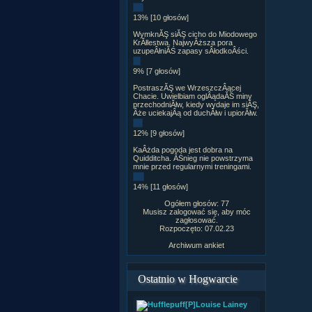
13% [10 głosów]
WymknĂŞ siĂŞ cicho do Miodowego
KrĂłlestwa. NajwyÂższa pora
uzupeÂłniĂŚ zapasy sÂłodkoÂści.
9% [7 głosów]
PostraszĂŞ we WrzeszczÂącej
Chacie. Uwielbiam oglÂądaĂŚ miny
przechodniĂłw, kiedy wydaje im siĂŞ,
Âże uciekajÂą od duchĂłw i upiorĂłw.
12% [9 głosów]
KaÂżda pogoda jest dobra na
Quidditcha. ÂŚnieg nie powstrzyma
mnie przed regularnymi treningami.
14% [11 głosów]
Ogółem głosów: 77
Musisz zalogować się, aby móc
zagłosować.
Rozpoczęto: 07.02.23
Archiwum ankiet
Ostatnio w Hogwarcie
[P]Louise Lainey