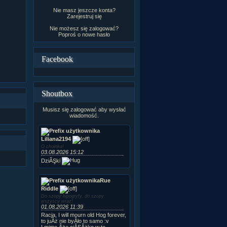
Nie masz jeszcze konta?
Zarejestruj się
Nie możesz się zalogować?
Poproś o
nowe hasło
Facebook
Shoutbox
Musisz się zalogować aby wysłać
wiadomość.
Liliana2194
O choinka!
03.08.2026 15:12
DziĂŞki
Rue
Riddle
Do szopy hipogryfy, do szopy
wszyscy wraz!
01.08.2026 11:39
Racja, I will mourn old Hog forever,
to juÂż nie byÂło to samo :v
I mimo Âże ciĂŞÂżko w te