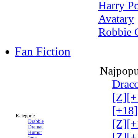
Harry Po
Avatary
Robbie 
Fan Fiction
Najpopu
Draco
[Z][+
[+18]
Kategorie
[Z][+
Drabble
Dramat
Humor
[Z][+
Inne