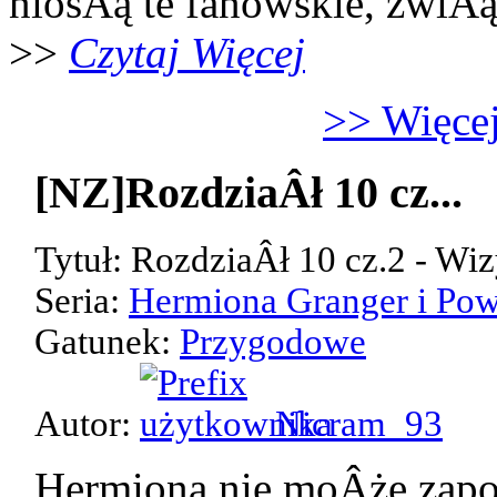
niosÂą te fanowskie, zwiÂ
>>
Czytaj Więcej
>> Więcej
[NZ]RozdziaÂł 10 cz...
Tytuł: RozdziaÂł 10 cz.2 - Wiz
Seria:
Hermiona Granger i Pow
Gatunek:
Przygodowe
Autor:
Nicram_93
Hermiona nie moÂże zap