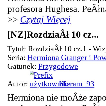
profesora Hughesa. PeÂłn
>>
Czytaj Więcej
[NZ]RozdziaÂł 10 cz...
Tytuł: RozdziaÂł 10 cz.1 - Wiz
Seria:
Hermiona Granger i Pow
Gatunek:
Przygodowe
Autor:
Nicram_93
Hermiona nie moÂże zap