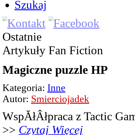
Szukaj
Ostatnie
Artykuły
Fan Fiction
Magiczne puzzle HP
Kategoria:
Inne
Autor:
Smierciojadek
WspĂłÂłpraca z Tactic Ga
>>
Czytaj Więcej