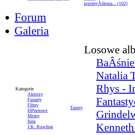
przemyÂślenia... (102)
Forum
Galeria
Losowe al
BaÂśnie 
Natalia 
Rhys - 
Kategorie
Aktorzy
Fantast
Fanarty
Filmy
Tapety
HPnetowe
Grindel
Memy
Inne
Kenneth
J.K. Rowling