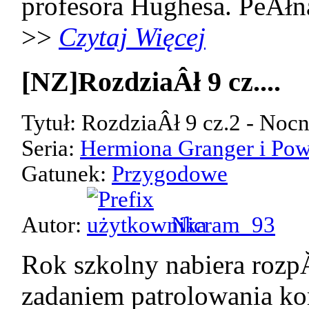
profesora Hughesa. PeÂłn
>>
Czytaj Więcej
[NZ]RozdziaÂł 9 cz....
Tytuł: RozdziaÂł 9 cz.2 - Noc
Seria:
Hermiona Granger i Pow
Gatunek:
Przygodowe
Autor:
Nicram_93
Rok szkolny nabiera rozp
zadaniem patrolowania kor