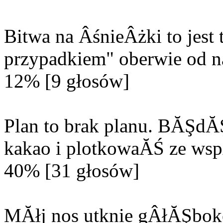
Bitwa na ÂśnieÂżki to jes
przypadkiem" oberwie od n
12% [9 głosów]
Plan to brak planu. BĂŞd
kakao i plotkowaĂŚ ze wsp
40% [31 głosów]
MĂłj nos utknie gÂłĂŞbok