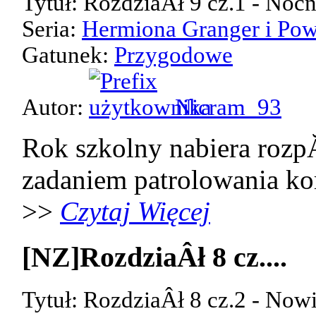
Tytuł: RozdziaÂł 9 cz.1 - Noc
Seria:
Hermiona Granger i Pow
Gatunek:
Przygodowe
Autor:
Nicram_93
Rok szkolny nabiera rozp
zadaniem patrolowania kor
>>
Czytaj Więcej
[NZ]RozdziaÂł 8 cz....
Tytuł: RozdziaÂł 8 cz.2 - Now