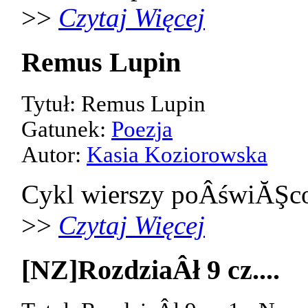
>>
Czytaj Więcej
Remus Lupin
Tytuł: Remus Lupin
Gatunek:
Poezja
Autor:
Kasia Koziorowska
Cykl wierszy poÂświĂŞco
>>
Czytaj Więcej
[NZ]RozdziaÂł 9 cz....