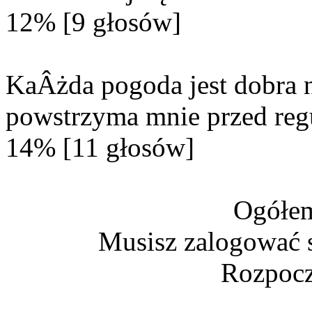
12% [9 głosów]
KaÂżda pogoda jest dobra n
powstrzyma mnie przed reg
14% [11 głosów]
Ogółem
Musisz zalogować s
Rozpocz