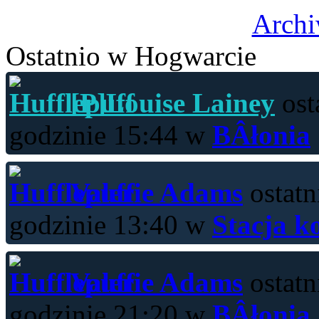
Archi
Ostatnio w Hogwarcie
[P]Louise Lainey
ost
godzinie 15:44 w
BÂłonia
Valerie Adams
ostatn
godzinie 13:40 w
Stacja k
Valerie Adams
ostatn
godzinie 21:20 w
BÂłonia