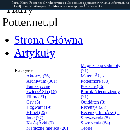
Portal Harry-Potter.net.pl wykorzystuje pliki cookies do przechowywania informacji na
Kliknij przycisk
Akceptuj Cookies
, aby zaakceptowaĂŚ Ciasteczka.
Strona Główna
Artykuły
Magiczne przedmioty
Kategorie
(31)
Aktorzy (36)
MateriaÂły z
Archiwum (361)
Pottermore (83)
Fantastyczne
Postacie (86)
zwierzĂŞta (16)
Prorok Niecodzienny
Filmy (21)
(31)
Gry (5)
Quidditch (8)
Hogwart (19)
Recenzje (23)
HPnet (25)
Recenzje filmĂłw (1)
Inne (37)
Streszczenia (8)
KsiÂąÂżki (9)
Stworzenia (64)
Magiczne miejsca (26)
Teorie,