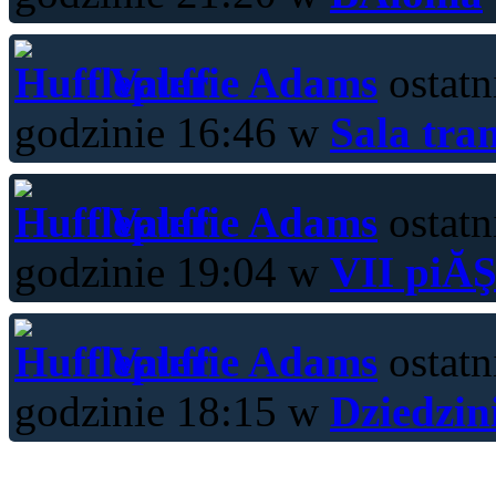
Valerie Adams
ostatn
godzinie 16:46 w
Sala tra
Valerie Adams
ostatn
godzinie 19:04 w
VII piĂŞ
Valerie Adams
ostatn
godzinie 18:15 w
Dziedzin