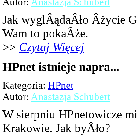
Autor:
Anastazja Schubert
Jak wyglÂądaÂło Âżycie G
Wam to pokaÂże.
>>
Czytaj Więcej
HPnet istnieje napra...
Kategoria:
HPnet
Autor:
Anastazja Schubert
W sierpniu HPnetowicze mi
Krakowie. Jak byÂło?