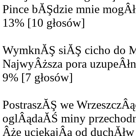
Pince bĂŞdzie mnie mogÂła
13% [10 głosów]
WymknĂŞ siĂŞ cicho do M
NajwyÂższa pora uzupeÂłn
9% [7 głosów]
PostraszĂŞ we WrzeszczÂą
oglÂądaĂŚ miny przechodn
Âże uciekajÂą od duchĂłw 