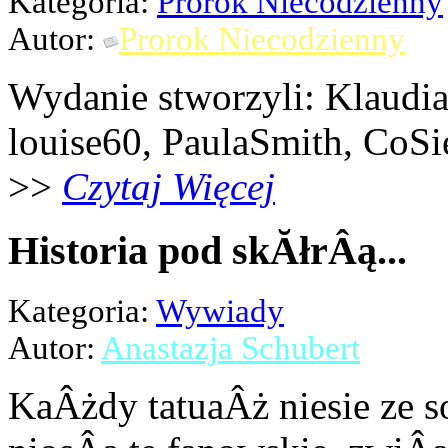
Kategoria:
Prorok Niecodzienny
Autor:
Prorok Niecodzienny
Wydanie stworzyli: Klaudi
louise60, PaulaSmith, CoSi
>>
Czytaj Więcej
Historia pod skĂłrÂą...
Kategoria:
Wywiady
Autor:
Anastazja Schubert
KaÂżdy tatuaÂż niesie ze s