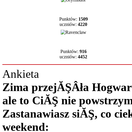
Punktów:
1509
uczniów:
4220
Punktów:
916
uczniów:
4452
Ankieta
Zima przejĂŞÂła Hogwart 
ale to CiĂŞ nie powstrzy
Zastanawiasz siĂŞ, co c
weekend: