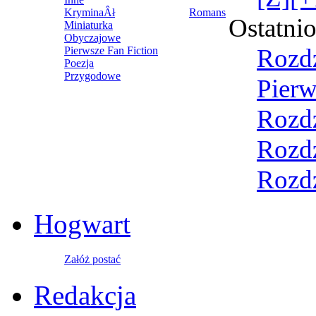
KryminaÂł
Romans
Ostatni
Miniaturka
Obyczajowe
Rozdz
Pierwsze Fan Fiction
Poezja
Przygodowe
Pierw
Rozdz
Rozdz
Rozdz
Hogwart
Załóż postać
Redakcja