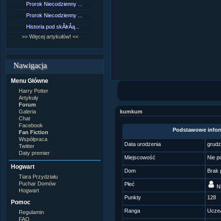
Prorok Niecodzienny ...
[NZ]RozdziaÂł 9 cz....
Prorok Niecodzienny ...
[NZ]RozdziaÂł 8 cz....
Historia pod skĂłrÂą...
[NZ]RozdziaÂł 8 cz....
>> Więcej artykułów! <<
>> Więcej fan fiction! <<
Nawigacja
Menu Główne
Harry Potter
Artykuły
Forum
Galeria
kumkum
Chat
Facebook
Podstawowe infor
Fan Fiction
Współpraca
Data urodzenia
grudz
Twitter
Daty premier
Miejscowość
Nie p
Hogwart
Dom
Brak 
Tiara Przydziału
Puchar Domów
Płeć
Ni
Hogwart
Punkty
128
Pomoc
Ranga
Ucze
Regulamin
FAQ