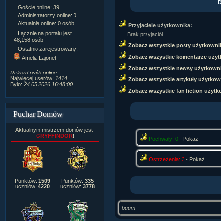
D
Goście online: 39
Napisanych artykułów:
1,087
Administratorzy online: 0
Dodanych newsów:
10,564
Aktualnie online: 0 osób
Zdjęć w galerii:
21,490
Przyjaciele użytkownika:
Tematów na forum:
3,921
Łącznie na portalu jest
Brak przyjaciół
Postów na forum:
319,637
48,158 osób
Zobacz wszystkie posty użytkowni
Komentarzy do materiałów:
Ostatnio zarejestrowany:
222,019
Zobacz wszystkie komentarze użyt
Amelia Lajonet
Rozdanych pochwał:
3,327
Zobacz wszystkie newsy użytkown
Wlepionych ostrzeżeń:
4,170
Rekord osób online:
Najwięcej userów:
1414
Zobacz wszystkie artykuły użytkow
Było:
24.05.2026 16:48:00
Zobacz wszystkie fan fiction użytk
Puchar Domów
Aktualnym mistrzem domów jest
GRYFFINDOR
!
Pochwały: 0
-
Pokaż
Ostrzeżenia: 3
-
Pokaż
Punktów:
1509
Punktów:
335
uczniów:
4220
uczniów:
3778
buum