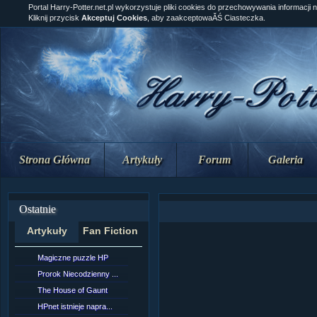
Portal Harry-Potter.net.pl wykorzystuje pliki cookies do przechowywania informacji 
Kliknij przycisk
Akceptuj Cookies
, aby zaakceptowaĂŚ Ciasteczka.
Strona Główna
Artykuły
Forum
Galeria
Ostatnie
Artykuły
Fan Fiction
Magiczne puzzle HP
[NZ]RozdziaÂł 10 cz...
Prorok Niecodzienny ...
[NZ]RozdziaÂł 10 cz...
The House of Gaunt
[NZ]RozdziaÂł 9 cz....
HPnet istnieje napra...
Remus Lupin