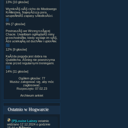
13% [10 głosów]
WymknĂŞ siĂŞ cicho do Miodowego
KrĂłlestwa. NajwyÂższa pora
uzupeÂłniĂŚ zapasy sÂłodkoÂści.
9% [7 głosów]
PostraszĂŞ we WrzeszczÂącej
Chacie. Uwielbiam oglÂądaĂŚ miny
przechodniĂłw, kiedy wydaje im siĂŞ,
Âże uciekajÂą od duchĂłw i upiorĂłw.
12% [9 głosów]
KaÂżda pogoda jest dobra na
Quidditcha. ÂŚnieg nie powstrzyma
mnie przed regularnymi treningami.
14% [11 głosów]
Ogółem głosów: 77
Musisz zalogować się, aby móc
zagłosować.
Rozpoczęto: 07.02.23
Archiwum ankiet
Ostatnio w Hogwarcie
[P]Louise Lainey
ostatnio
widziano 17.12.2024 o godzinie
15:44 w
BÂłonia