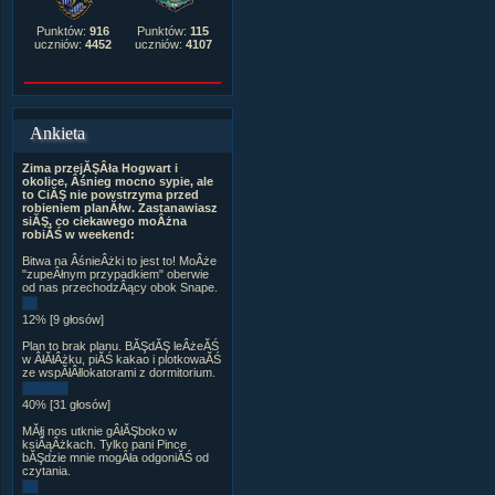
Punktów:
916
Punktów:
115
uczniów:
4452
uczniów:
4107
Ankieta
Zima przejĂŞÂła Hogwart i
okolice, Âśnieg mocno sypie, ale
to CiĂŞ nie powstrzyma przed
robieniem planĂłw. Zastanawiasz
siĂŞ, co ciekawego moÂżna
robiĂŚ w weekend:
Bitwa na ÂśnieÂżki to jest to! MoÂże
"zupeÂłnym przypadkiem" oberwie
od nas przechodzÂący obok Snape.
12% [9 głosów]
Plan to brak planu. BĂŞdĂŞ leÂżeĂŚ
w ÂłĂłÂżku, piĂŚ kakao i plotkowaĂŚ
ze wspĂłÂłlokatorami z dormitorium.
40% [31 głosów]
MĂłj nos utknie gÂłĂŞboko w
ksiÂąÂżkach. Tylko pani Pince
bĂŞdzie mnie mogÂła odgoniĂŚ od
czytania.