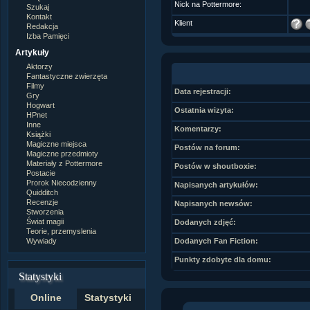
Nick na Pottermore:
Szukaj
Kontakt
Klient
Redakcja
Izba Pamięci
Artykuły
Aktorzy
Fantastyczne zwierzęta
Filmy
Data rejestracji:
Gry
Hogwart
Ostatnia wizyta:
HPnet
Inne
Komentarzy:
Książki
Magiczne miejsca
Postów na forum:
Magiczne przedmioty
Materiały z Pottermore
Postów w shoutboxie:
Postacie
Prorok Niecodzienny
Napisanych artykułów:
Quidditch
Recenzje
Napisanych newsów:
Stworzenia
Świat magii
Dodanych zdjęć:
Teorie, przemyslenia
Wywiady
Dodanych Fan Fiction:
Punkty zdobyte dla domu:
Statystyki
Online
Statystyki