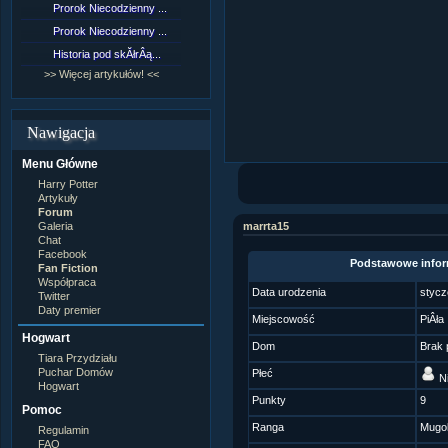
Prorok Niecodzienny ...
[NZ]RozdziaÂł 9 cz....
Prorok Niecodzienny ...
[NZ]RozdziaÂł 8 cz....
Historia pod skĂłrÂą...
[NZ]RozdziaÂł 8 cz....
>> Więcej artykułów! <<
>> Więcej fan fiction! <<
Nawigacja
Menu Główne
Harry Potter
Artykuły
Forum
Galeria
marrta15
Chat
Facebook
Podstawowe infor
Fan Fiction
Współpraca
Data urodzenia
stycz
Twitter
Daty premier
Miejscowość
PiÂła
Hogwart
Dom
Brak 
Tiara Przydziału
Puchar Domów
Płeć
Ni
Hogwart
Punkty
9
Pomoc
Ranga
Mugo
Regulamin
FAQ