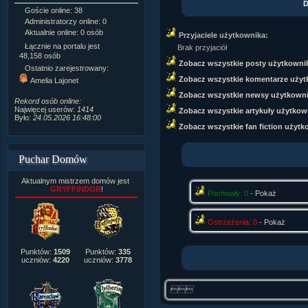
D
Goście online: 38
Napisanych artykułów:
1,087
Administratorzy online: 0
Dodanych newsów:
10,564
Aktualnie online: 0 osób
Zdjęć w galerii:
21,490
Przyjaciele użytkownika:
Tematów na forum:
3,921
Łącznie na portalu jest
Brak przyjaciół
Postów na forum:
319,637
48,158 osób
Zobacz wszystkie posty użytkowni
Komentarzy do materiałów:
Ostatnio zarejestrowany:
222,019
Zobacz wszystkie komentarze użyt
Amelia Lajonet
Rozdanych pochwał:
3,327
Zobacz wszystkie newsy użytkown
Wlepionych ostrzeżeń:
4,170
Rekord osób online:
Najwięcej userów:
1414
Zobacz wszystkie artykuły użytkow
Było:
24.05.2026 16:48:00
Zobacz wszystkie fan fiction użytk
Puchar Domów
Aktualnym mistrzem domów jest
GRYFFINDOR
!
Pochwały: 0
-
Pokaż
Ostrzeżenia: 0
-
Pokaż
Punktów:
1509
Punktów:
335
uczniów:
4220
uczniów:
3778
