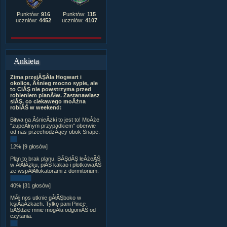
Punktów:
916
Punktów:
115
uczniów:
4452
uczniów:
4107
Ankieta
Zima przejĂŞÂła Hogwart i
okolice, Âśnieg mocno sypie, ale
to CiĂŞ nie powstrzyma przed
robieniem planĂłw. Zastanawiasz
siĂŞ, co ciekawego moÂżna
robiĂŚ w weekend:
Bitwa na ÂśnieÂżki to jest to! MoÂże
"zupeÂłnym przypadkiem" oberwie
od nas przechodzÂący obok Snape.
12% [9 głosów]
Plan to brak planu. BĂŞdĂŞ leÂżeĂŚ
w ÂłĂłÂżku, piĂŚ kakao i plotkowaĂŚ
ze wspĂłÂłlokatorami z dormitorium.
40% [31 głosów]
MĂłj nos utknie gÂłĂŞboko w
ksiÂąÂżkach. Tylko pani Pince
bĂŞdzie mnie mogÂła odgoniĂŚ od
czytania.