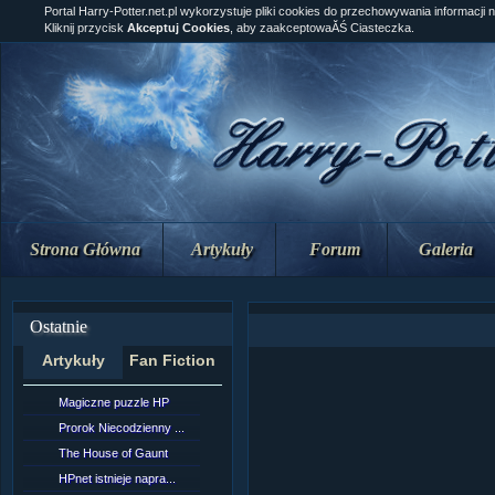
Portal Harry-Potter.net.pl wykorzystuje pliki cookies do przechowywania informacji 
Kliknij przycisk
Akceptuj Cookies
, aby zaakceptowaĂŚ Ciasteczka.
Strona Główna
Artykuły
Forum
Galeria
Ostatnie
Artykuły
Fan Fiction
Magiczne puzzle HP
[NZ]RozdziaÂł 10 cz...
Prorok Niecodzienny ...
[NZ]RozdziaÂł 10 cz...
The House of Gaunt
[NZ]RozdziaÂł 9 cz....
HPnet istnieje napra...
Remus Lupin