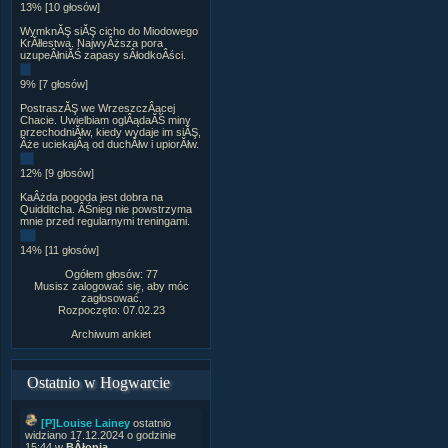
13% [10 głosów]
WymknĂŞ siĂŞ cicho do Miodowego
KrĂłlestwa. NajwyÂższa pora
uzupeÂłniĂŚ zapasy sÂłodkoÂści.
9% [7 głosów]
PostraszĂŞ we WrzeszczÂącej
Chacie. Uwielbiam oglÂądaĂŚ miny
przechodniĂłw, kiedy wydaje im siĂŞ,
Âże uciekajÂą od duchĂłw i upiorĂłw.
12% [9 głosów]
KaÂżda pogoda jest dobra na
Quidditcha. ÂŚnieg nie powstrzyma
mnie przed regularnymi treningami.
14% [11 głosów]
Ogółem głosów: 77
Musisz zalogować się, aby móc
zagłosować.
Rozpoczęto: 07.02.23
Archiwum ankiet
Ostatnio w Hogwarcie
[P]Louise Lainey
ostatnio
widziano 17.12.2024 o godzinie
15:44 w
BÂłonia