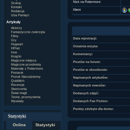
Nick na Pottermore:
Szukaj
Kontakt
Klient
Redakcja
Izba Pamięci
Artykuły
Aktorzy
Fantastyczne zwierzęta
Filmy
Data rejestracji:
Gry
Hogwart
Ostatnia wizyta:
HPnet
Inne
Komentarzy:
Książki
Magiczne miejsca
Postów na forum:
Magiczne przedmioty
Materiały z Pottermore
Postów w shoutboxie:
Postacie
Prorok Niecodzienny
Napisanych artykułów:
Quidditch
Recenzje
Napisanych newsów:
Stworzenia
Świat magii
Dodanych zdjęć:
Teorie, przemyslenia
Wywiady
Dodanych Fan Fiction:
Punkty zdobyte dla domu:
Statystyki
Online
Statystyki