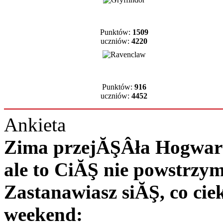
Punktów:
1509
uczniów:
4220
Punktów:
916
uczniów:
4452
Ankieta
Zima przejĂŞÂła Hogwart 
ale to CiĂŞ nie powstrzy
Zastanawiasz siĂŞ, co c
weekend: