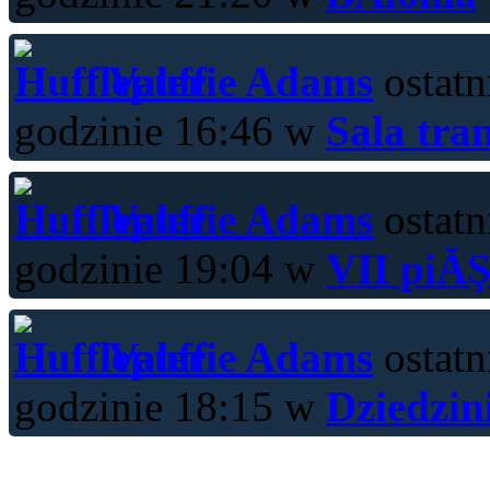
Valerie Adams
ostatn
godzinie 16:46 w
Sala tra
Valerie Adams
ostatn
godzinie 19:04 w
VII piĂŞ
Valerie Adams
ostatn
godzinie 18:15 w
Dziedzin