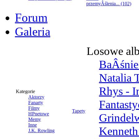
przemyÂślenia... (102)
Forum
Galeria
Losowe al
BaÂśnie 
Natalia 
Rhys - 
Kategorie
Aktorzy
Fantast
Fanarty
Filmy
Tapety
HPnetowe
Grindel
Memy
Inne
Kenneth
J.K. Rowling