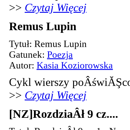
>>
Czytaj Więcej
Remus Lupin
Tytuł: Remus Lupin
Gatunek:
Poezja
Autor:
Kasia Koziorowska
Cykl wierszy poÂświĂŞco
>>
Czytaj Więcej
[NZ]RozdziaÂł 9 cz....