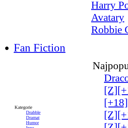
Harry Po
Avatary
Robbie 
Fan Fiction
Najpopu
Draco
[Z][+
[+18]
Kategorie
[Z][+
Drabble
Dramat
Humor
[Z][+
Inne