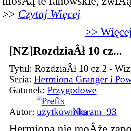
niosÂą te fanowskie, zwiÂ
>>
Czytaj Więcej
>> Więcej
[NZ]RozdziaÂł 10 cz...
Tytuł: RozdziaÂł 10 cz.2 - Wiz
Seria:
Hermiona Granger i Pow
Gatunek:
Przygodowe
Autor:
Nicram_93
Hermiona nie moÂże zap