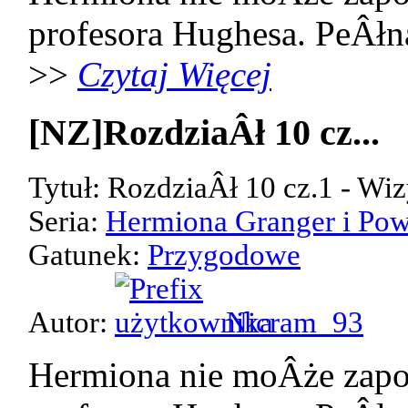
profesora Hughesa. PeÂłn
>>
Czytaj Więcej
[NZ]RozdziaÂł 10 cz...
Tytuł: RozdziaÂł 10 cz.1 - Wiz
Seria:
Hermiona Granger i Pow
Gatunek:
Przygodowe
Autor:
Nicram_93
Hermiona nie moÂże zap