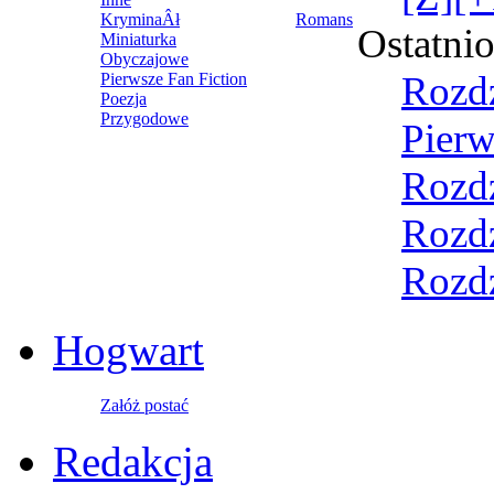
KryminaÂł
Romans
Ostatni
Miniaturka
Obyczajowe
Rozdz
Pierwsze Fan Fiction
Poezja
Przygodowe
Pierw
Rozdz
Rozdz
Rozdz
Hogwart
Załóż postać
Redakcja