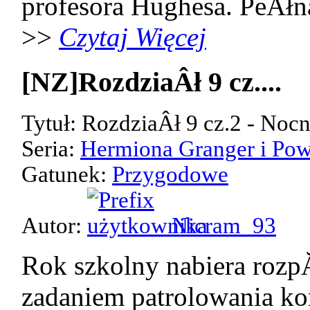
profesora Hughesa. PeÂłn
>>
Czytaj Więcej
[NZ]RozdziaÂł 9 cz....
Tytuł: RozdziaÂł 9 cz.2 - Noc
Seria:
Hermiona Granger i Pow
Gatunek:
Przygodowe
Autor:
Nicram_93
Rok szkolny nabiera rozp
zadaniem patrolowania kor