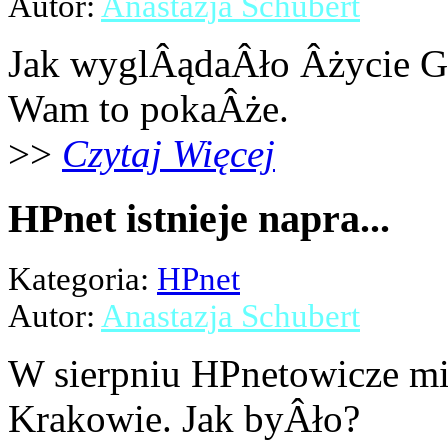
Autor:
Anastazja Schubert
Jak wyglÂądaÂło Âżycie G
Wam to pokaÂże.
>>
Czytaj Więcej
HPnet istnieje napra...
Kategoria:
HPnet
Autor:
Anastazja Schubert
W sierpniu HPnetowicze mi
Krakowie. Jak byÂło?