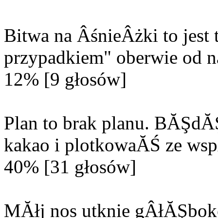
Bitwa na ÂśnieÂżki to jes
przypadkiem" oberwie od n
12% [9 głosów]
Plan to brak planu. BĂŞd
kakao i plotkowaĂŚ ze wsp
40% [31 głosów]
MĂłj nos utknie gÂłĂŞbok