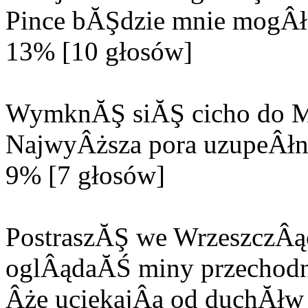
Pince bĂŞdzie mnie mogÂła
13% [10 głosów]
WymknĂŞ siĂŞ cicho do M
NajwyÂższa pora uzupeÂłn
9% [7 głosów]
PostraszĂŞ we WrzeszczÂą
oglÂądaĂŚ miny przechodn
Âże uciekajÂą od duchĂłw 