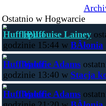
Archi
Ostatnio w Hogwarcie
[P]Louise Lainey
ost
godzinie 15:44 w
BÂłonia
Valerie Adams
ostatn
godzinie 13:40 w
Stacja k
Valerie Adams
ostatn
godzinie 21:20 w
BÂłonia