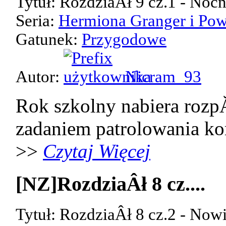
Tytuł: RozdziaÂł 9 cz.1 - Noc
Seria:
Hermiona Granger i Pow
Gatunek:
Przygodowe
Autor:
Nicram_93
Rok szkolny nabiera rozp
zadaniem patrolowania kor
>>
Czytaj Więcej
[NZ]RozdziaÂł 8 cz....
Tytuł: RozdziaÂł 8 cz.2 - Now