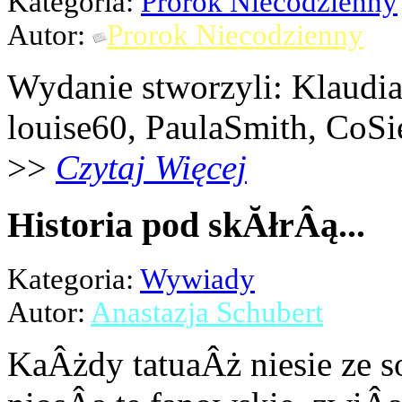
Kategoria:
Prorok Niecodzienny
Autor:
Prorok Niecodzienny
Wydanie stworzyli: Klaudi
louise60, PaulaSmith, CoSi
>>
Czytaj Więcej
Historia pod skĂłrÂą...
Kategoria:
Wywiady
Autor:
Anastazja Schubert
KaÂżdy tatuaÂż niesie ze s