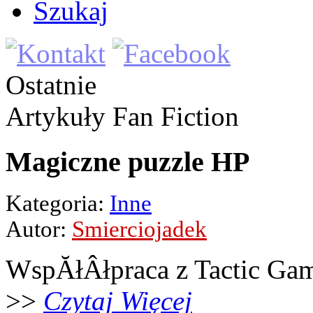
Szukaj
Ostatnie
Artykuły
Fan Fiction
Magiczne puzzle HP
Kategoria:
Inne
Autor:
Smierciojadek
WspĂłÂłpraca z Tactic Ga
>>
Czytaj Więcej