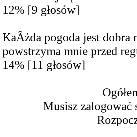
12% [9 głosów]
KaÂżda pogoda jest dobra n
powstrzyma mnie przed reg
14% [11 głosów]
Ogółem
Musisz zalogować s
Rozpocz