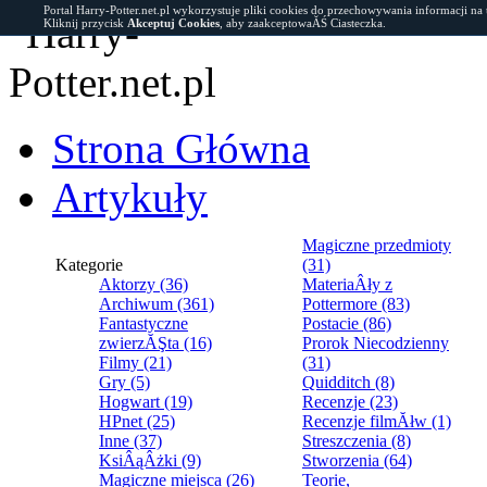
Portal Harry-Potter.net.pl wykorzystuje pliki cookies do przechowywania informacji na
Kliknij przycisk
Akceptuj Cookies
, aby zaakceptowaĂŚ Ciasteczka.
Strona Główna
Artykuły
Magiczne przedmioty
Kategorie
(31)
Aktorzy (36)
MateriaÂły z
Archiwum (361)
Pottermore (83)
Fantastyczne
Postacie (86)
zwierzĂŞta (16)
Prorok Niecodzienny
Filmy (21)
(31)
Gry (5)
Quidditch (8)
Hogwart (19)
Recenzje (23)
HPnet (25)
Recenzje filmĂłw (1)
Inne (37)
Streszczenia (8)
KsiÂąÂżki (9)
Stworzenia (64)
Magiczne miejsca (26)
Teorie,