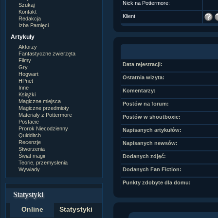
Nick na Pottermore:
Szukaj
Kontakt
Klient
Redakcja
Izba Pamięci
Artykuły
Aktorzy
Fantastyczne zwierzęta
Filmy
Data rejestracji:
Gry
Hogwart
Ostatnia wizyta:
HPnet
Inne
Komentarzy:
Książki
Magiczne miejsca
Postów na forum:
Magiczne przedmioty
Materiały z Pottermore
Postów w shoutboxie:
Postacie
Prorok Niecodzienny
Napisanych artykułów:
Quidditch
Recenzje
Napisanych newsów:
Stworzenia
Świat magii
Dodanych zdjęć:
Teorie, przemyslenia
Wywiady
Dodanych Fan Fiction:
Punkty zdobyte dla domu:
Statystyki
Online
Statystyki