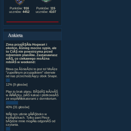
Punktów:
916
Punktów:
115
uczniów:
4452
uczniów:
4107
Ankieta
Zima przejĂŞÂła Hogwart i
okolice, Âśnieg mocno sypie, ale
to CiĂŞ nie powstrzyma przed
robieniem planĂłw. Zastanawiasz
siĂŞ, co ciekawego moÂżna
robiĂŚ w weekend:
Bitwa na ÂśnieÂżki to jest to! MoÂże
"zupeÂłnym przypadkiem" oberwie
od nas przechodzÂący obok Snape.
12% [9 głosów]
Plan to brak planu. BĂŞdĂŞ leÂżeĂŚ
w ÂłĂłÂżku, piĂŚ kakao i plotkowaĂŚ
ze wspĂłÂłlokatorami z dormitorium.
40% [31 głosów]
MĂłj nos utknie gÂłĂŞboko w
ksiÂąÂżkach. Tylko pani Pince
bĂŞdzie mnie mogÂła odgoniĂŚ od
czytania.