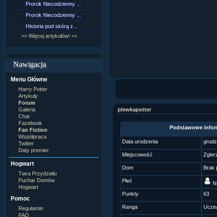
Prorok Niecodzienny ...
[NZ]Rozdział 9 cz.1...
Prorok Niecodzienny ...
[NZ]Rozdział 8 cz.2...
Historia pod skórą z...
[NZ]Rozdział 8 cz.1...
>> Więcej artykułów! <<
>> Więcej fan fiction! <<
Nawigacja
Menu Główne
Harry Potter
Artykuły
Forum
Galeria
plewkapotter
Chat
Facebook
Podstawowe infor
Fan Fiction
Współpraca
Data urodzenia
grudz
Twitter
Daty premier
Miejscowość
Zgier
Hogwart
Dom
Brak 
Tiara Przydziału
Puchar Domów
Płeć
Ni
Hogwart
Punkty
63
Pomoc
Ranga
Ucze
Regulamin
FAQ