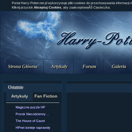
Portal Harry-Potter.net.pl wykorzystuje pliki cookies do przechowywania informacji 
Kliknij przycisk
Akceptuj Cookies
, aby zaakceptowaĂŚ Ciasteczka.
Strona Główna
Artykuły
Forum
Galeria
Ostatnie
Artykuły
Fan Fiction
Magiczne puzzle HP
[NZ]Rozdział 10 cz....
Prorok Niecodzienny ...
[NZ]Rozdział 10 cz....
The House of Gaunt
[NZ]Rozdział 9 cz.2...
HPnet istnieje naprawdę
Remus Lupin