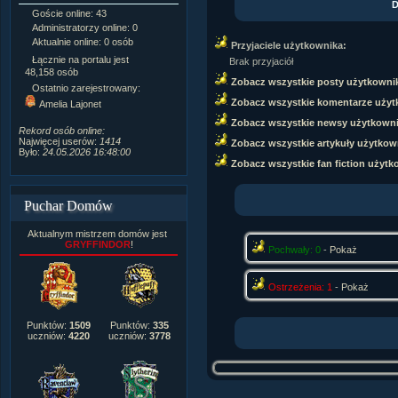
D
Goście online: 43
Napisanych artykułów:
1,087
Administratorzy online: 0
Dodanych newsów:
10,564
Aktualnie online: 0 osób
Zdjęć w galerii:
21,490
Przyjaciele użytkownika:
Tematów na forum:
3,921
Łącznie na portalu jest
Brak przyjaciół
Postów na forum:
319,637
48,158 osób
Zobacz wszystkie posty użytkowni
Komentarzy do materiałów:
Ostatnio zarejestrowany:
222,019
Zobacz wszystkie komentarze użyt
Amelia Lajonet
Rozdanych pochwał:
3,327
Zobacz wszystkie newsy użytkown
Wlepionych ostrzeżeń:
4,170
Rekord osób online:
Najwięcej userów:
1414
Zobacz wszystkie artykuły użytkow
Było:
24.05.2026 16:48:00
Zobacz wszystkie fan fiction użytk
Puchar Domów
Aktualnym mistrzem domów jest
GRYFFINDOR
!
Pochwały: 0
-
Pokaż
Ostrzeżenia: 1
-
Pokaż
Punktów:
1509
Punktów:
335
uczniów:
4220
uczniów:
3778