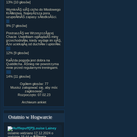
13% [10 głosów]
WymknĂŞ siĂŞ cicho do Miodowego
KrĂłlestwa. NajwyÂższa pora
uzupeÂłniĂŚ zapasy sÂłodkoÂści.
9% [7 głosów]
PostraszĂŞ we WrzeszczÂącej
Chacie. Uwielbiam oglÂądaĂŚ miny
przechodniĂłw, kiedy wydaje im siĂŞ,
Âże uciekajÂą od duchĂłw i upiorĂłw.
12% [9 głosów]
KaÂżda pogoda jest dobra na
Quidditcha. ÂŚnieg nie powstrzyma
mnie przed regularnymi treningami.
14% [11 głosów]
Ogółem głosów: 77
Musisz zalogować się, aby móc
zagłosować.
Rozpoczęto: 07.02.23
Archiwum ankiet
Ostatnio w Hogwarcie
[P]Louise Lainey
ostatnio widziano 17.12.2024 o
godzinie 15:44 w
BÂłonia