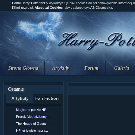
Portal Harry-Potter.net.pl wykorzystuje pliki cookies do przechowywania informacji 
Kliknij przycisk
Akceptuj Cookies
, aby zaakceptowaĂŚ Ciasteczka.
Strona Główna
Artykuły
Forum
Galeria
Ostatnie
Artykuły
Fan Fiction
Magiczne puzzle HP
[NZ]RozdziaÂł 10 cz...
Prorok Niecodzienny ...
[NZ]RozdziaÂł 10 cz...
The House of Gaunt
[NZ]RozdziaÂł 9 cz....
HPnet istnieje napra...
Remus Lupin