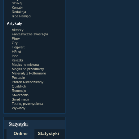
Szukaj
Kontakt
Redakcja
Izba Pamięci
Artykuły
Aktorzy
Fantastyczne zwierzęta
Filmy
Gry
Hogwart
HPnet
Inne
Książki
Magiczne miejsca
Magiczne przedmioty
Materiały z Pottermore
Postacie
Prorok Niecodzienny
Quidditch
Recenzje
Stworzenia
Świat magii
Teorie, przemyslenia
Wywiady
Statystyki
Online
Statystyki