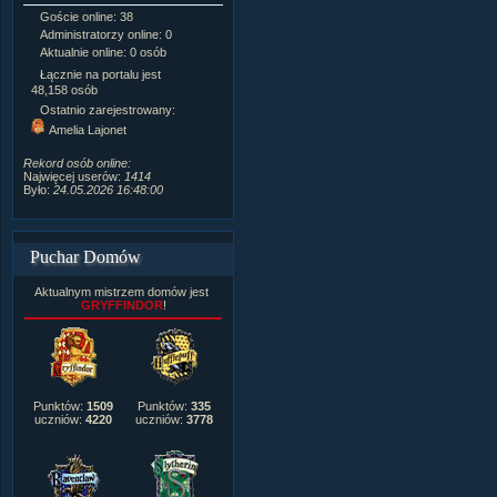
Goście online: 38
Napisanych artykułów:
1,087
Administratorzy online: 0
Dodanych newsów:
10,564
Aktualnie online: 0 osób
Zdjęć w galerii:
21,490
Tematów na forum:
3,921
Łącznie na portalu jest
Postów na forum:
319,637
48,158 osób
Komentarzy do materiałów:
Ostatnio zarejestrowany:
222,019
Amelia Lajonet
Rozdanych pochwał:
3,327
Wlepionych ostrzeżeń:
4,170
Rekord osób online:
Najwięcej userów:
1414
Było:
24.05.2026 16:48:00
Puchar Domów
Aktualnym mistrzem domów jest
GRYFFINDOR
!
Punktów:
1509
Punktów:
335
uczniów:
4220
uczniów:
3778