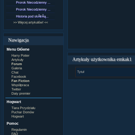
Prorok Niecodzienny ...
[NZ]RozdziaÂł 9 cz....
Prorok Niecodzienny ...
[NZ]RozdziaÂł 8 cz....
Historia pod skĂłrÂą...
[NZ]RozdziaÂł 8 cz....
>> Więcej artykułów! <<
>> Więcej fan fiction! <<
Nawigacja
Menu Główne
Harry Potter
Artykuły użytkownika emkak1
Artykuły
Forum
Galeria
Tytuł
Chat
Facebook
Fan Fiction
Współpraca
Twitter
Daty premier
Hogwart
Tiara Przydziału
Puchar Domów
Hogwart
Pomoc
Regulamin
FAQ