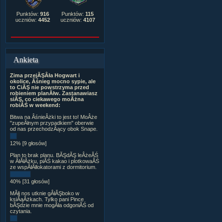
Punktów:
916
Punktów:
115
uczniów:
4452
uczniów:
4107
Ankieta
Zima przejĂŞÂła Hogwart i
okolice, Âśnieg mocno sypie, ale
to CiĂŞ nie powstrzyma przed
robieniem planĂłw. Zastanawiasz
siĂŞ, co ciekawego moÂżna
robiĂŚ w weekend:
Bitwa na ÂśnieÂżki to jest to! MoÂże
"zupeÂłnym przypadkiem" oberwie
od nas przechodzÂący obok Snape.
12% [9 głosów]
Plan to brak planu. BĂŞdĂŞ leÂżeĂŚ
w ÂłĂłÂżku, piĂŚ kakao i plotkowaĂŚ
ze wspĂłÂłlokatorami z dormitorium.
40% [31 głosów]
MĂłj nos utknie gÂłĂŞboko w
ksiÂąÂżkach. Tylko pani Pince
bĂŞdzie mnie mogÂła odgoniĂŚ od
czytania.