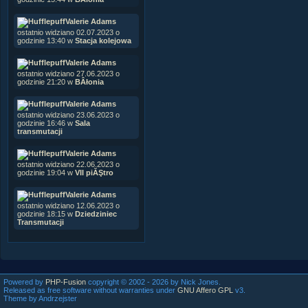
Valerie Adams
ostatnio widziano 02.07.2023 o
godzinie 13:40 w
Stacja kolejowa
Valerie Adams
ostatnio widziano 27.06.2023 o
godzinie 21:20 w
BÂłonia
Valerie Adams
ostatnio widziano 23.06.2023 o
godzinie 16:46 w
Sala
transmutacji
Valerie Adams
ostatnio widziano 22.06.2023 o
godzinie 19:04 w
VII piĂŞtro
Valerie Adams
ostatnio widziano 12.06.2023 o
godzinie 18:15 w
Dziedziniec
Transmutacji
Powered by
PHP-Fusion
copyright © 2002 - 2026 by Nick Jones.
Released as free software without warranties under
GNU Affero GPL
v3.
Theme by Andrzejster