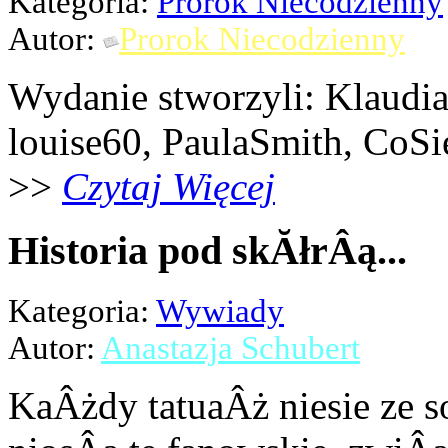
Kategoria:
Prorok Niecodzienny
Autor:
Prorok Niecodzienny
Wydanie stworzyli: Klaudi
louise60, PaulaSmith, CoSi
>>
Czytaj Więcej
Historia pod skĂłrÂą...
Kategoria:
Wywiady
Autor:
Anastazja Schubert
KaÂżdy tatuaÂż niesie ze s