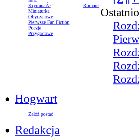
KryminaÂł
Romans
Ostatni
Miniaturka
Obyczajowe
Rozdz
Pierwsze Fan Fiction
Poezja
Przygodowe
Pierw
Rozdz
Rozdz
Rozdz
Hogwart
Załóż postać
Redakcja