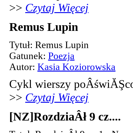
>>
Czytaj Więcej
Remus Lupin
Tytuł: Remus Lupin
Gatunek:
Poezja
Autor:
Kasia Koziorowska
Cykl wierszy poÂświĂŞco
>>
Czytaj Więcej
[NZ]RozdziaÂł 9 cz....