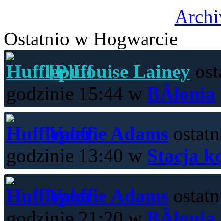
Archi
Ostatnio w Hogwarcie
[P]Louise Lainey
ost
godzinie 15:44 w
BÂłonia
Valerie Adams
ostatn
godzinie 13:40 w
Stacja k
Valerie Adams
ostatn
godzinie 21:20 w
BÂłonia