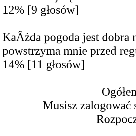
12% [9 głosów]
KaÂżda pogoda jest dobra n
powstrzyma mnie przed reg
14% [11 głosów]
Ogółem
Musisz zalogować s
Rozpocz