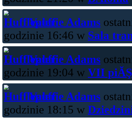
Valerie Adams
ostatn
godzinie 16:46 w
Sala tra
Valerie Adams
ostatn
godzinie 19:04 w
VII piĂŞ
Valerie Adams
ostatn
godzinie 18:15 w
Dziedzin