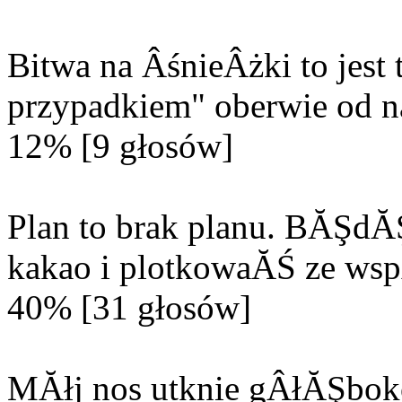
Bitwa na ÂśnieÂżki to jes
przypadkiem" oberwie od n
12% [9 głosów]
Plan to brak planu. BĂŞd
kakao i plotkowaĂŚ ze wsp
40% [31 głosów]
MĂłj nos utknie gÂłĂŞbok