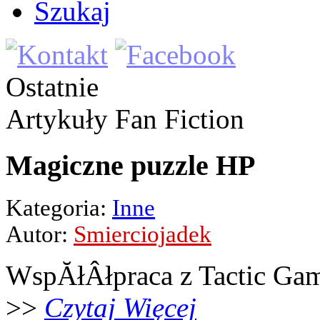
Szukaj
Ostatnie
Artykuły
Fan Fiction
Magiczne puzzle HP
Kategoria:
Inne
Autor:
Smierciojadek
WspĂłÂłpraca z Tactic Ga
>>
Czytaj Więcej