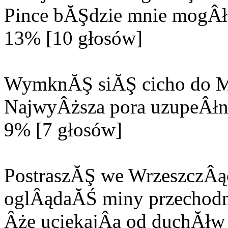
Pince bĂŞdzie mnie mogÂła
13% [10 głosów]
WymknĂŞ siĂŞ cicho do M
NajwyÂższa pora uzupeÂłn
9% [7 głosów]
PostraszĂŞ we WrzeszczÂą
oglÂądaĂŚ miny przechodn
Âże uciekajÂą od duchĂłw 