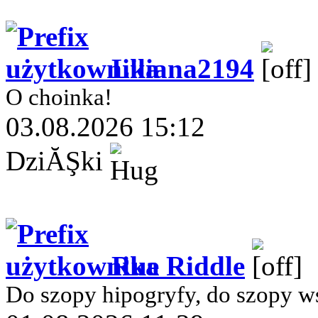
Liliana2194
O choinka!
03.08.2026 15:12
DziĂŞki
Rue Riddle
Do szopy hipogryfy, do szopy w