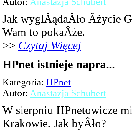
Autor:
Anastazja Schubert
Jak wyglÂądaÂło Âżycie G
Wam to pokaÂże.
>>
Czytaj Więcej
HPnet istnieje napra...
Kategoria:
HPnet
Autor:
Anastazja Schubert
W sierpniu HPnetowicze mi
Krakowie. Jak byÂło?