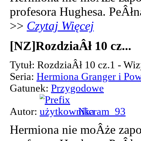
profesora Hughesa. PeÂłn
>>
Czytaj Więcej
[NZ]RozdziaÂł 10 cz...
Tytuł: RozdziaÂł 10 cz.1 - Wiz
Seria:
Hermiona Granger i Pow
Gatunek:
Przygodowe
Autor:
Nicram_93
Hermiona nie moÂże zap