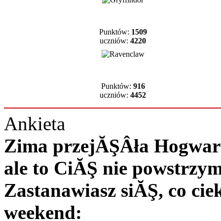
Punktów:
1509
uczniów:
4220
Punktów:
916
uczniów:
4452
Ankieta
Zima przejĂŞÂła Hogwart 
ale to CiĂŞ nie powstrzy
Zastanawiasz siĂŞ, co c
weekend: