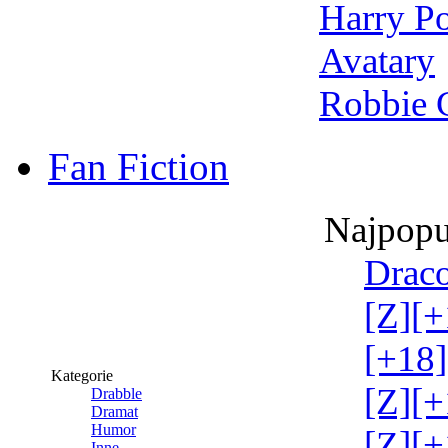
Harry Po
Avatary
Robbie 
Fan Fiction
Najpopu
Draco
[Z][+
[+18]
Kategorie
[Z][+
Drabble
Dramat
Humor
[Z][+
Inne