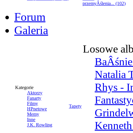
przemyÂślenia... (102)
Forum
Galeria
Losowe al
BaÂśnie 
Natalia 
Rhys - 
Kategorie
Aktorzy
Fantast
Fanarty
Filmy
Tapety
HPnetowe
Grindel
Memy
Inne
Kenneth
J.K. Rowling