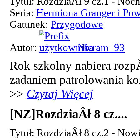
Tytuł: RozdziaÂł 9 cz.1 - Noc
Seria:
Hermiona Granger i Pow
Gatunek:
Przygodowe
Autor:
Nicram_93
Rok szkolny nabiera rozp
zadaniem patrolowania kor
>>
Czytaj Więcej
[NZ]RozdziaÂł 8 cz....
Tytuł: RozdziaÂł 8 cz.2 - Now