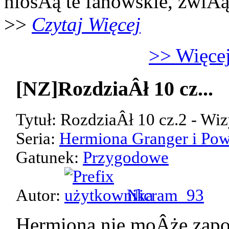
niosÂą te fanowskie, zwiÂ
>>
Czytaj Więcej
>> Więcej
[NZ]RozdziaÂł 10 cz...
Tytuł: RozdziaÂł 10 cz.2 - Wiz
Seria:
Hermiona Granger i Pow
Gatunek:
Przygodowe
Autor:
Nicram_93
Hermiona nie moÂże zap