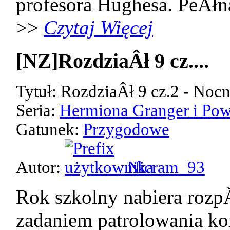
profesora Hughesa. PeÂłn
>>
Czytaj Więcej
[NZ]RozdziaÂł 9 cz....
Tytuł: RozdziaÂł 9 cz.2 - Noc
Seria:
Hermiona Granger i Pow
Gatunek:
Przygodowe
Autor:
Nicram_93
Rok szkolny nabiera rozp
zadaniem patrolowania kor