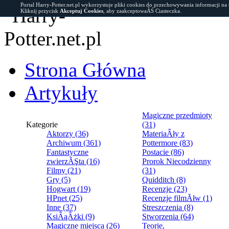
Portal Harry-Potter.net.pl wykorzystuje pliki cookies do przechowywania informacji na
Kliknij przycisk
Akceptuj Cookies
, aby zaakceptowaĂŚ Ciasteczka.
Strona Główna
Artykuły
Magiczne przedmioty
Kategorie
(31)
Aktorzy (36)
MateriaÂły z
Archiwum (361)
Pottermore (83)
Fantastyczne
Postacie (86)
zwierzĂŞta (16)
Prorok Niecodzienny
Filmy (21)
(31)
Gry (5)
Quidditch (8)
Hogwart (19)
Recenzje (23)
HPnet (25)
Recenzje filmĂłw (1)
Inne (37)
Streszczenia (8)
KsiÂąÂżki (9)
Stworzenia (64)
Magiczne miejsca (26)
Teorie,