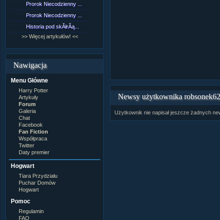
Prorok Niecodzienny ...
[NZ]RozdziaÂł 9 cz....
Prorok Niecodzienny ...
[NZ]RozdziaÂł 8 cz....
Historia pod skĂłrÂą...
[NZ]RozdziaÂł 8 cz....
>> Więcej artykułów! <<
>> Więcej fan fiction! <<
Nawigacja
Menu Główne
Harry Potter
Newsy użytkownika robsonek6
Artykuły
Forum
Galeria
Użytkownik nie napisał jeszcze żadnych n
Chat
Facebook
Fan Fiction
Współpraca
Twitter
Daty premier
Hogwart
Tiara Przydziału
Puchar Domów
Hogwart
Pomoc
Regulamin
FAQ