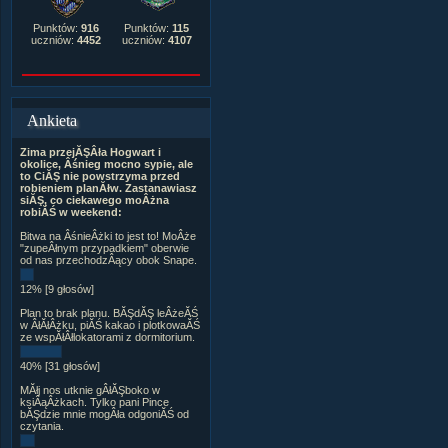
Punktów:
916
Punktów:
115
uczniów:
4452
uczniów:
4107
Ankieta
Zima przejĂŞÂła Hogwart i
okolice, Âśnieg mocno sypie, ale
to CiĂŞ nie powstrzyma przed
robieniem planĂłw. Zastanawiasz
siĂŞ, co ciekawego moÂżna
robiĂŚ w weekend:
Bitwa na ÂśnieÂżki to jest to! MoÂże
"zupeÂłnym przypadkiem" oberwie
od nas przechodzÂący obok Snape.
12% [9 głosów]
Plan to brak planu. BĂŞdĂŞ leÂżeĂŚ
w ÂłĂłÂżku, piĂŚ kakao i plotkowaĂŚ
ze wspĂłÂłlokatorami z dormitorium.
40% [31 głosów]
MĂłj nos utknie gÂłĂŞboko w
ksiÂąÂżkach. Tylko pani Pince
bĂŞdzie mnie mogÂła odgoniĂŚ od
czytania.