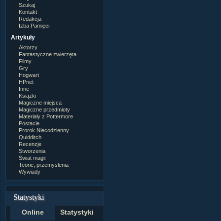
Szukaj
Kontakt
Redakcja
Izba Pamięci
Artykuły
Aktorzy
Fantastyczne zwierzęta
Filmy
Gry
Hogwart
HPnet
Inne
Książki
Magiczne miejsca
Magiczne przedmioty
Materiały z Pottermore
Postacie
Prorok Niecodzienny
Quidditch
Recenzje
Stworzenia
Świat magii
Teorie, przemyslenia
Wywiady
Statystyki
Online
Statystyki