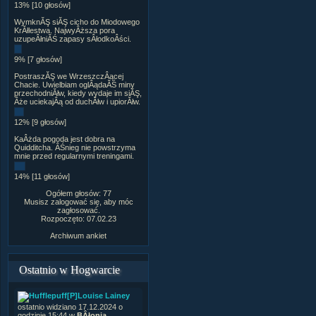
13% [10 głosów]
WymknĂŞ siĂŞ cicho do Miodowego
KrĂłlestwa. NajwyÂższa pora
uzupeÂłniĂŚ zapasy sÂłodkoÂści.
9% [7 głosów]
PostraszĂŞ we WrzeszczÂącej
Chacie. Uwielbiam oglÂądaĂŚ miny
przechodniĂłw, kiedy wydaje im siĂŞ,
Âże uciekajÂą od duchĂłw i upiorĂłw.
12% [9 głosów]
KaÂżda pogoda jest dobra na
Quidditcha. ÂŚnieg nie powstrzyma
mnie przed regularnymi treningami.
14% [11 głosów]
Ogółem głosów: 77
Musisz zalogować się, aby móc
zagłosować.
Rozpoczęto: 07.02.23
Archiwum ankiet
Ostatnio w Hogwarcie
[P]Louise Lainey
ostatnio widziano 17.12.2024 o
godzinie 15:44 w
BÂłonia