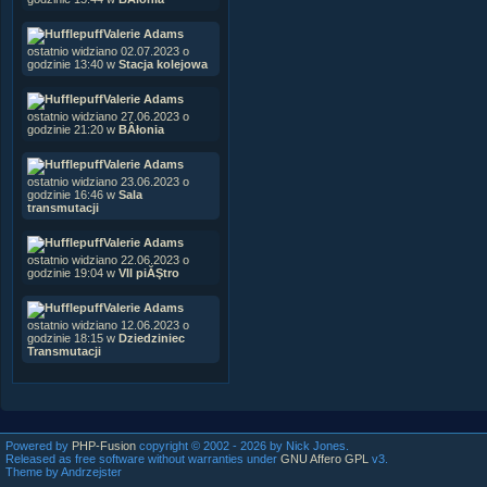
Valerie Adams
ostatnio widziano 02.07.2023 o
godzinie 13:40 w
Stacja kolejowa
Valerie Adams
ostatnio widziano 27.06.2023 o
godzinie 21:20 w
BÂłonia
Valerie Adams
ostatnio widziano 23.06.2023 o
godzinie 16:46 w
Sala
transmutacji
Valerie Adams
ostatnio widziano 22.06.2023 o
godzinie 19:04 w
VII piĂŞtro
Valerie Adams
ostatnio widziano 12.06.2023 o
godzinie 18:15 w
Dziedziniec
Transmutacji
Powered by
PHP-Fusion
copyright © 2002 - 2026 by Nick Jones.
Released as free software without warranties under
GNU Affero GPL
v3.
Theme by Andrzejster