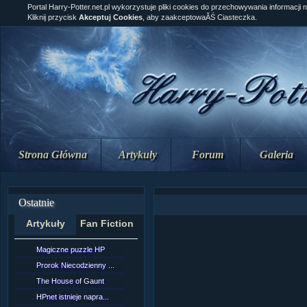
Portal Harry-Potter.net.pl wykorzystuje pliki cookies do przechowywania informacji 
Kliknij przycisk
Akceptuj Cookies
, aby zaakceptowaĂŚ Ciasteczka.
Strona Główna
Artykuły
Forum
Galeria
Ostatnie
Artykuły
Fan Fiction
Magiczne puzzle HP
[NZ]RozdziaÂł 10 cz...
Prorok Niecodzienny ...
[NZ]RozdziaÂł 10 cz...
The House of Gaunt
[NZ]RozdziaÂł 9 cz....
HPnet istnieje napra...
Remus Lupin