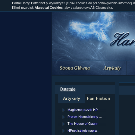
Portal Harry-Potter.net.pl wykorzystuje pliki cookies do przechowywania informacji 
Kliknij przycisk
Akceptuj Cookies
, aby zaakceptowaĂŚ Ciasteczka.
Strona Główna
Artykuły
Ostatnie
Artykuły
Fan Fiction
Magiczne puzzle HP
[NZ]Rozd
Prorok Niecodzienny ...
[NZ]Rozd
The House of Gaunt
[NZ]Rozd
HPnet istnieje napra...
Remus L