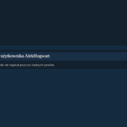
ziaÂł 9 cz....
ziaÂł 8 cz....
ziaÂł 8 cz....
fan fiction! <<
 użytkownika AlekHogwart
ik nie napisał jeszcze żadnych postów