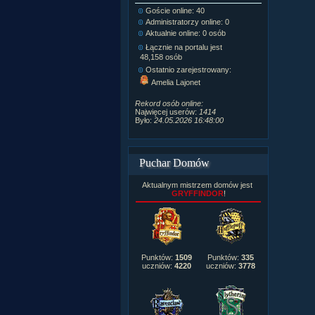
Goście online: 40
Napisanych a
Administratorzy online: 0
Dodanych n
Aktualnie online: 0 osób
Zdjęć w galeri
Tematów na f
Łącznie na portalu jest
Postów na fo
48,158 osób
Komentarzy d
Ostatnio zarejestrowany:
222,019
Amelia Lajonet
Rozdanych p
Wlepionych o
Rekord osób online:
Najwięcej userów:
1414
Było:
24.05.2026 16:48:00
Puchar Domów
Aktualnym mistrzem domów jest
GRYFFINDOR
!
Punktów:
1509
Punktów:
335
uczniów:
4220
uczniów:
3778