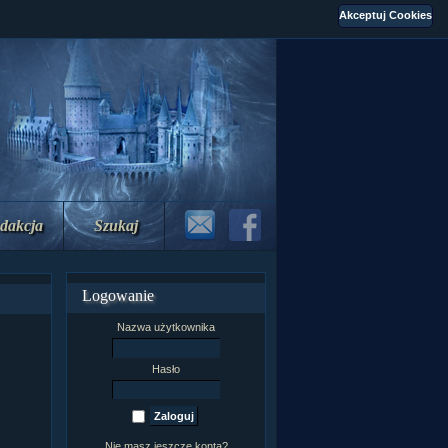
dakcja
Szukaj
Logowanie
Nazwa użytkownika
Hasło
Nie masz jeszcze konta?