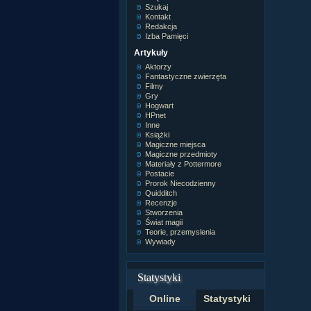
Szukaj
Kontakt
Redakcja
Izba Pamięci
Artykuły
Aktorzy
Fantastyczne zwierzęta
Filmy
Gry
Hogwart
HPnet
Inne
Książki
Magiczne miejsca
Magiczne przedmioty
Materiały z Pottermore
Postacie
Prorok Niecodzienny
Quidditch
Recenzje
Stworzenia
Świat magii
Teorie, przemyslenia
Wywiady
Statystyki
Online
Statystyki