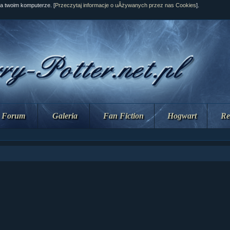
na twoim komputerze. [
Przeczytaj informacje o uÂżywanych przez nas Cookies
].
Forum
Galeria
Fan Fiction
Hogwart
Re
ziaÂł 10 cz...
ziaÂł 10 cz...
ziaÂł 9 cz....
upin