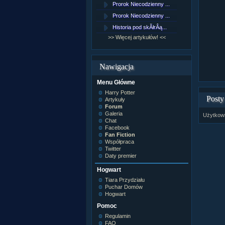
Prorok Niecodzienny ...
[NZ]Rozd
Prorok Niecodzienny ...
[NZ]Rozd
Historia pod skĂłrÂą...
[NZ]Rozd
>> Więcej artykułów! <<
>> Więcej 
Nawigacja
Menu Główne
Harry Potter
Posty
Artykuły
Forum
Galeria
Użytkown
Chat
Facebook
Fan Fiction
Współpraca
Twitter
Daty premier
Hogwart
Tiara Przydziału
Puchar Domów
Hogwart
Pomoc
Regulamin
FAQ