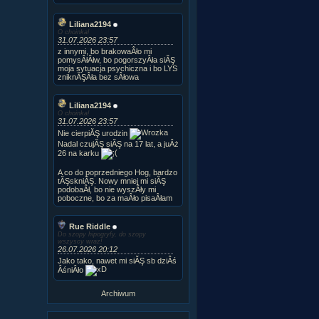
Liliana2194
O choinka!
31.07.2026 23:57
z innymi, bo brakowaÂło mi
pomysÂłĂłw, bo pogorszyÂła siĂŞ
moja sytuacja psychiczna i bo LYS
zniknĂŞÂła bez sÂłowa
Liliana2194
O choinka!
31.07.2026 23:57
Nie cierpiĂŞ urodzin
Nadal czujĂŞ siĂŞ na 17 lat, a juÂż
26 na karku
A co do poprzedniego Hog, bardzo
tĂŞskniĂŞ. Nowy mniej mi siĂŞ
podobaÂł, bo nie wyszÂły mi
poboczne, bo za maÂło pisaÂłam
Rue Riddle
Do szopy hipogryfy, do szopy
wszyscy wraz!
26.07.2026 20:12
Jako tako, nawet mi siĂŞ sb dziÂś
ÂśniÂło
Archiwum