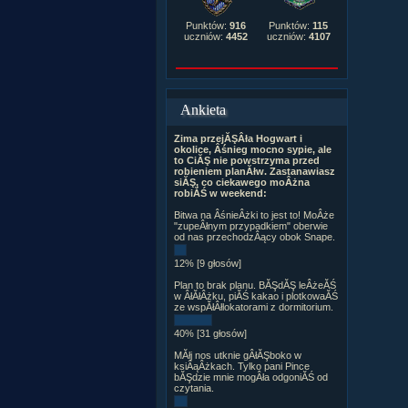
Punktów:
916
Punktów:
115
uczniów:
4452
uczniów:
4107
Ankieta
Zima przejĂŞÂła Hogwart i
okolice, Âśnieg mocno sypie, ale
to CiĂŞ nie powstrzyma przed
robieniem planĂłw. Zastanawiasz
siĂŞ, co ciekawego moÂżna
robiĂŚ w weekend:
Bitwa na ÂśnieÂżki to jest to! MoÂże
"zupeÂłnym przypadkiem" oberwie
od nas przechodzÂący obok Snape.
12% [9 głosów]
Plan to brak planu. BĂŞdĂŞ leÂżeĂŚ
w ÂłĂłÂżku, piĂŚ kakao i plotkowaĂŚ
ze wspĂłÂłlokatorami z dormitorium.
40% [31 głosów]
MĂłj nos utknie gÂłĂŞboko w
ksiÂąÂżkach. Tylko pani Pince
bĂŞdzie mnie mogÂła odgoniĂŚ od
czytania.