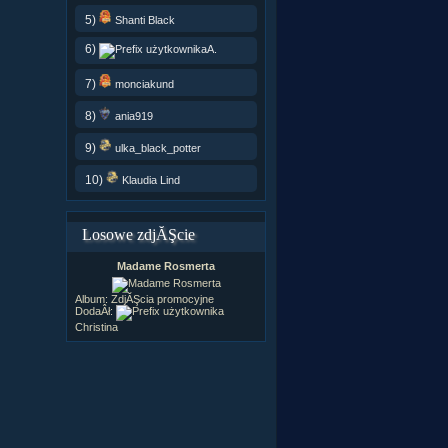
5)
Shanti Black
6)
A.
7)
monciakund
8)
ania919
9)
ulka_black_potter
10)
Klaudia Lind
Losowe zdjĂŞcie
Madame Rosmerta
Album:
ZdjĂŞcia promocyjne
DodaÂł:
Christina