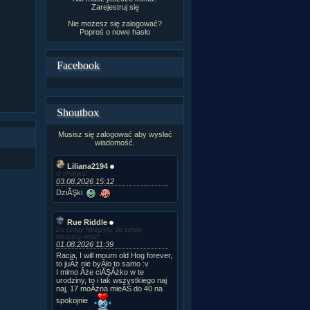
Zarejestruj się
Nie możesz się zalogować?
Poproś o
nowe hasło
Facebook
Shoutbox
Musisz się zalogować aby wysłać
wiadomość.
Liliana2194
O choinka!
03.08.2026 15:12
DziĂŞki
Rue Riddle
Do szopy hipogryfy, do szopy
wszyscy wraz!
01.08.2026 11:39
Racja, I will mourn old Hog forever,
to juÂż nie byÂło to samo :v
I mimo Âże ciĂŞÂżko w te
urodziny, to i tak wszystkiego naj
naj, 17 moÂżna mieĂŚ do 40 na
spokojnie