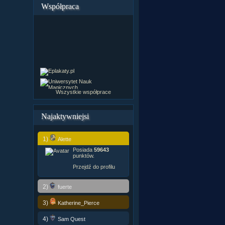
Współpraca
Wszystkie współprace
Najaktywniejsi
1)
Alette
Posiada
59643
punktów.
Przejdź do profilu
2)
fuerte
3)
Katherine_Pierce
4)
Sam Quest