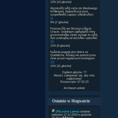
13% [10 głosów]
WymknĂŞ siĂŞ cicho do Miodowego
KrĂłlestwa. NajwyÂższa pora
uzupeÂłniĂŚ zapasy sÂłodkoÂści.
9% [7 głosów]
PostraszĂŞ we WrzeszczÂącej
Chacie. Uwielbiam oglÂądaĂŚ miny
przechodniĂłw, kiedy wydaje im siĂŞ,
Âże uciekajÂą od duchĂłw i upiorĂłw.
12% [9 głosów]
KaÂżda pogoda jest dobra na
Quidditcha. ÂŚnieg nie powstrzyma
mnie przed regularnymi treningami.
14% [11 głosów]
Ogółem głosów: 77
Musisz zalogować się, aby móc
zagłosować.
Rozpoczęto: 07.02.23
Archiwum ankiet
Ostatnio w Hogwarcie
[P]Louise Lainey
ostatnio
widziano 17.12.2024 o godzinie
15:44 w
BÂłonia