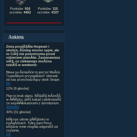
Punktów:
916
Punktów:
115
uczniów:
4452
uczniów:
4107
Ankieta
Zima przejĂŞÂła Hogwart i
okolice, Âśnieg mocno sypie, ale
to CiĂŞ nie powstrzyma przed
robieniem planĂłw. Zastanawiasz
siĂŞ, co ciekawego moÂżna
robiĂŚ w weekend:
Bitwa na ÂśnieÂżki to jest to! MoÂże
"zupeÂłnym przypadkiem" oberwie
od nas przechodzÂący obok Snape.
12% [9 głosów]
Plan to brak planu. BĂŞdĂŞ leÂżeĂŚ
w ÂłĂłÂżku, piĂŚ kakao i plotkowaĂŚ
ze wspĂłÂłlokatorami z dormitorium.
40% [31 głosów]
MĂłj nos utknie gÂłĂŞboko w
ksiÂąÂżkach. Tylko pani Pince
bĂŞdzie mnie mogÂła odgoniĂŚ od
czytania.