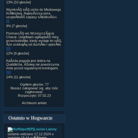
13% [10 głosów]
WymknĂŞ siĂŞ cicho do Miodowego
KrĂłlestwa. NajwyÂższa pora
uzupeÂłniĂŚ zapasy sÂłodkoÂści.
9% [7 głosów]
PostraszĂŞ we WrzeszczÂącej
Chacie. Uwielbiam oglÂądaĂŚ miny
przechodniĂłw, kiedy wydaje im siĂŞ,
Âże uciekajÂą od duchĂłw i upiorĂłw.
12% [9 głosów]
KaÂżda pogoda jest dobra na
Quidditcha. ÂŚnieg nie powstrzyma
mnie przed regularnymi treningami.
14% [11 głosów]
Ogółem głosów: 77
Musisz zalogować się, aby móc
zagłosować.
Rozpoczęto: 07.02.23
Archiwum ankiet
Ostatnio w Hogwarcie
[P]Louise Lainey
ostatnio widziano 17.12.2024 o
godzinie 15:44 w
BÂłonia