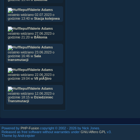
Valerie Adams
ostatnio widziano 02.07.2023 o
godzinie 13:40 w
Stacja kolejowa
Valerie Adams
ostatnio widziano 27.06.2023 o
godzinie 21:20 w
BÂłonia
Valerie Adams
ostatnio widziano 23.06.2023 o
godzinie 16:46 w
Sala
transmutacji
Valerie Adams
ostatnio widziano 22.06.2023 o
godzinie 19:04 w
VII piĂŞtro
Valerie Adams
ostatnio widziano 12.06.2023 o
godzinie 18:15 w
Dziedziniec
Transmutacji
Powered by
PHP-Fusion
copyright © 2002 - 2026 by Nick Jones.
Released as free software without warranties under
GNU Affero GPL
v3.
Theme by Andrzejster