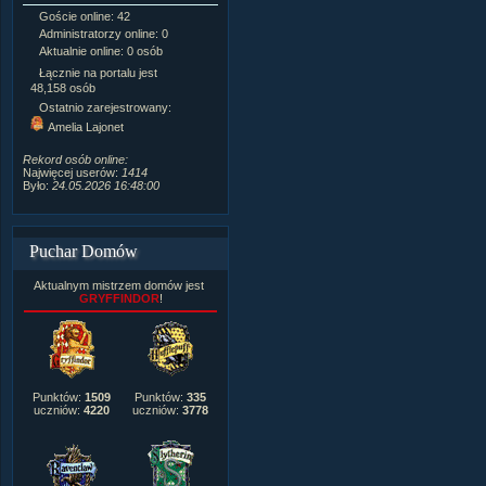
Goście online: 42
Napisanych artykułów:
1,087
Administratorzy online: 0
Dodanych newsów:
10,564
Aktualnie online: 0 osób
Zdjęć w galerii:
21,490
Tematów na forum:
3,921
Łącznie na portalu jest
Postów na forum:
319,637
48,158 osób
Komentarzy do materiałów:
Ostatnio zarejestrowany:
222,019
Amelia Lajonet
Rozdanych pochwał:
3,327
Wlepionych ostrzeżeń:
4,170
Rekord osób online:
Najwięcej userów:
1414
Było:
24.05.2026 16:48:00
Puchar Domów
Aktualnym mistrzem domów jest
GRYFFINDOR
!
Punktów:
1509
Punktów:
335
uczniów:
4220
uczniów:
3778