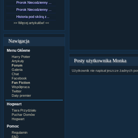
Prorok Niecodzienny ...
[NZ]Rozdział 9 cz.1...
Prorok Niecodzienny ...
[NZ]Rozdział 8 cz.2...
Historia pod skórą z...
[NZ]Rozdział 8 cz.1...
>> Więcej artykułów! <<
>> Więcej fan fiction! <<
Nawigacja
Menu Główne
Harry Potter
Posty użytkownika Monka
Artykuły
Forum
Galeria
Użytkownik nie napisał jeszcze żadnych po
Chat
Facebook
Fan Fiction
Współpraca
Twitter
Daty premier
Hogwart
Tiara Przydziału
Puchar Domów
Hogwart
Pomoc
Regulamin
FAQ