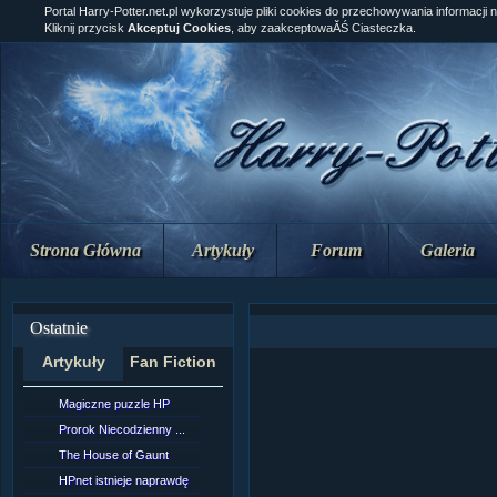
Portal Harry-Potter.net.pl wykorzystuje pliki cookies do przechowywania informacji 
Kliknij przycisk
Akceptuj Cookies
, aby zaakceptowaĂŚ Ciasteczka.
Strona Główna
Artykuły
Forum
Galeria
Ostatnie
Artykuły
Fan Fiction
Magiczne puzzle HP
[NZ]Rozdział 10 cz....
Prorok Niecodzienny ...
[NZ]Rozdział 10 cz....
The House of Gaunt
[NZ]Rozdział 9 cz.2...
HPnet istnieje naprawdę
Remus Lupin