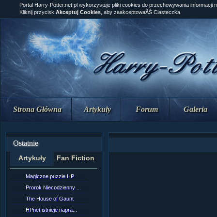
Portal Harry-Potter.net.pl wykorzystuje pliki cookies do przechowywania informacji 
Kliknij przycisk
Akceptuj Cookies
, aby zaakceptowaĂŚ Ciasteczka.
Strona Główna
Artykuły
Forum
Galeria
Ostatnie
Artykuły
Fan Fiction
Magiczne puzzle HP
[NZ]RozdziaÂł 10 cz...
Prorok Niecodzienny ...
[NZ]RozdziaÂł 10 cz...
The House of Gaunt
[NZ]RozdziaÂł 9 cz....
HPnet istnieje napra...
Remus Lupin