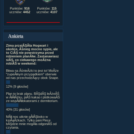
Punktów:
916
Punktów:
115
uczniów:
4452
uczniów:
4107
Ankieta
Zima przejĂŞÂła Hogwart i
okolice, Âśnieg mocno sypie, ale
to CiĂŞ nie powstrzyma przed
robieniem planĂłw. Zastanawiasz
siĂŞ, co ciekawego moÂżna
robiĂŚ w weekend:
Bitwa na ÂśnieÂżki to jest to! MoÂże
"zupeÂłnym przypadkiem" oberwie
od nas przechodzÂący obok Snape.
12% [9 głosów]
Plan to brak planu. BĂŞdĂŞ leÂżeĂŚ
w ÂłĂłÂżku, piĂŚ kakao i plotkowaĂŚ
ze wspĂłÂłlokatorami z dormitorium.
40% [31 głosów]
MĂłj nos utknie gÂłĂŞboko w
ksiÂąÂżkach. Tylko pani Pince
bĂŞdzie mnie mogÂła odgoniĂŚ od
czytania.