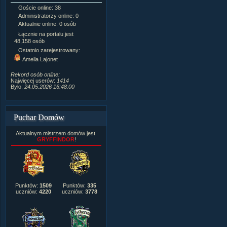
Goście online: 38
Napisanych artykułów:
1,087
Administratorzy online: 0
Dodanych newsów:
10,564
Aktualnie online: 0 osób
Zdjęć w galerii:
21,490
Tematów na forum:
3,921
Łącznie na portalu jest
Postów na forum:
319,637
48,158 osób
Komentarzy do materiałów:
Ostatnio zarejestrowany:
222,019
Amelia Lajonet
Rozdanych pochwał:
3,327
Wlepionych ostrzeżeń:
4,170
Rekord osób online:
Najwięcej userów:
1414
Było:
24.05.2026 16:48:00
Puchar Domów
Aktualnym mistrzem domów jest
GRYFFINDOR
!
Punktów:
1509
Punktów:
335
uczniów:
4220
uczniów:
3778