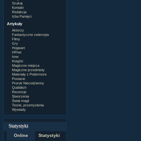
Szukaj
Kontakt
Redakcja
Izba Pamięci
Artykuły
Aktorzy
Fantastyczne zwierzęta
Filmy
Gry
Hogwart
HPnet
Inne
Książki
Magiczne miejsca
Magiczne przedmioty
Materiały z Pottermore
Postacie
Prorok Niecodzienny
Quidditch
Recenzje
Stworzenia
Świat magii
Teorie, przemyslenia
Wywiady
Statystyki
Online
Statystyki