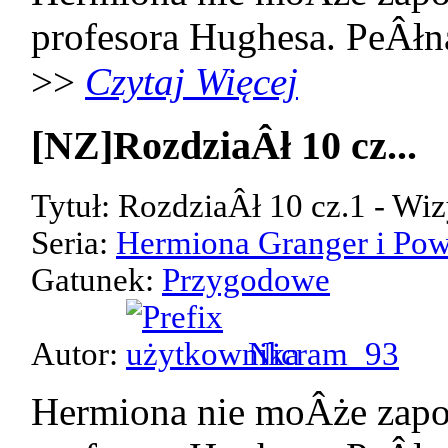
profesora Hughesa. PeÂłn
>>
Czytaj Więcej
[NZ]RozdziaÂł 10 cz...
Tytuł: RozdziaÂł 10 cz.1 - Wiz
Seria:
Hermiona Granger i Pow
Gatunek:
Przygodowe
Autor:
Nicram_93
Hermiona nie moÂże zap