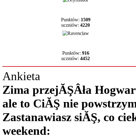
Punktów:
1509
uczniów:
4220
Punktów:
916
uczniów:
4452
Ankieta
Zima przejĂŞÂła Hogwart 
ale to CiĂŞ nie powstrzy
Zastanawiasz siĂŞ, co c
weekend: