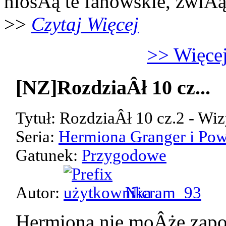
niosÂą te fanowskie, zwiÂ
>>
Czytaj Więcej
>> Więcej
[NZ]RozdziaÂł 10 cz...
Tytuł: RozdziaÂł 10 cz.2 - Wiz
Seria:
Hermiona Granger i Pow
Gatunek:
Przygodowe
Autor:
Nicram_93
Hermiona nie moÂże zap