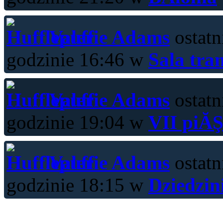
Valerie Adams
ostatn
godzinie 16:46 w
Sala tra
Valerie Adams
ostatn
godzinie 19:04 w
VII piĂŞ
Valerie Adams
ostatn
godzinie 18:15 w
Dziedzin