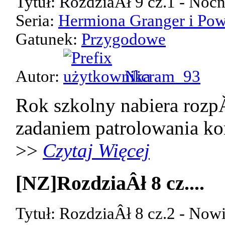
Tytuł: RozdziaÂł 9 cz.1 - Noc
Seria:
Hermiona Granger i Pow
Gatunek:
Przygodowe
Autor:
Nicram_93
Rok szkolny nabiera rozp
zadaniem patrolowania kor
>>
Czytaj Więcej
[NZ]RozdziaÂł 8 cz....
Tytuł: RozdziaÂł 8 cz.2 - Now