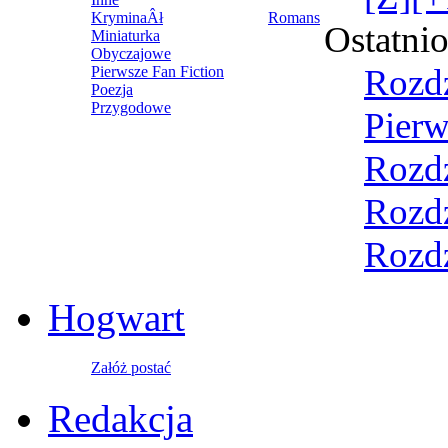
KryminaÂł
Romans
Ostatni
Miniaturka
Obyczajowe
Rozdz
Pierwsze Fan Fiction
Poezja
Przygodowe
Pierw
Rozdz
Rozdz
Rozdz
Hogwart
Załóż postać
Redakcja