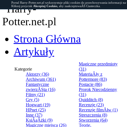
Portal Harry-Potter.net.pl wykorzystuje pliki cookies do przechowywania informacji na
Kliknij przycisk
Akceptuj Cookies
, aby zaakceptowaĂŚ Ciasteczka.
Strona Główna
Artykuły
Magiczne przedmioty
Kategorie
(31)
Aktorzy (36)
MateriaÂły z
Archiwum (361)
Pottermore (83)
Fantastyczne
Postacie (86)
zwierzĂŞta (16)
Prorok Niecodzienny
Filmy (21)
(31)
Gry (5)
Quidditch (8)
Hogwart (19)
Recenzje (23)
HPnet (25)
Recenzje filmĂłw (1)
Inne (37)
Streszczenia (8)
KsiÂąÂżki (9)
Stworzenia (64)
Magiczne miejsca (26)
Teorie,