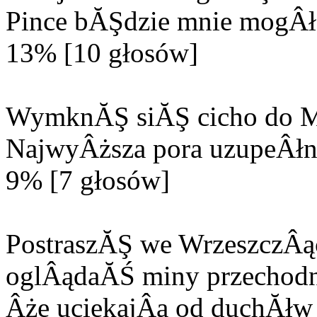
Pince bĂŞdzie mnie mogÂła
13% [10 głosów]
WymknĂŞ siĂŞ cicho do M
NajwyÂższa pora uzupeÂłn
9% [7 głosów]
PostraszĂŞ we WrzeszczÂą
oglÂądaĂŚ miny przechodn
Âże uciekajÂą od duchĂłw 