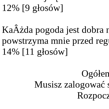
12% [9 głosów]
KaÂżda pogoda jest dobra n
powstrzyma mnie przed reg
14% [11 głosów]
Ogółem
Musisz zalogować s
Rozpocz