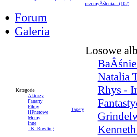
przemyÂślenia... (102)
Forum
Galeria
Losowe al
BaÂśnie 
Natalia 
Rhys - 
Kategorie
Aktorzy
Fantast
Fanarty
Filmy
Tapety
HPnetowe
Grindel
Memy
Inne
Kenneth
J.K. Rowling