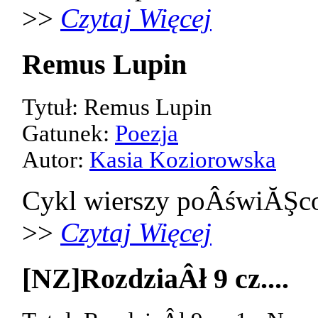
>>
Czytaj Więcej
Remus Lupin
Tytuł: Remus Lupin
Gatunek:
Poezja
Autor:
Kasia Koziorowska
Cykl wierszy poÂświĂŞco
>>
Czytaj Więcej
[NZ]RozdziaÂł 9 cz....