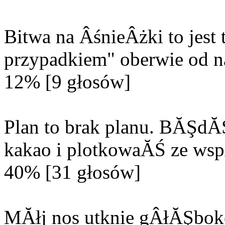
Bitwa na ÂśnieÂżki to jes
przypadkiem" oberwie od n
12% [9 głosów]
Plan to brak planu. BĂŞd
kakao i plotkowaĂŚ ze wsp
40% [31 głosów]
MĂłj nos utknie gÂłĂŞbok