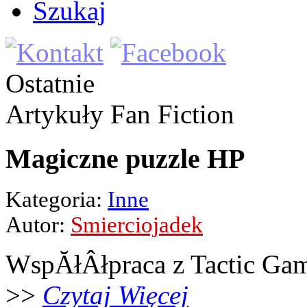
Szukaj
Ostatnie
Artykuły
Fan Fiction
Magiczne puzzle HP
Kategoria:
Inne
Autor:
Smierciojadek
WspĂłÂłpraca z Tactic Ga
>>
Czytaj Więcej