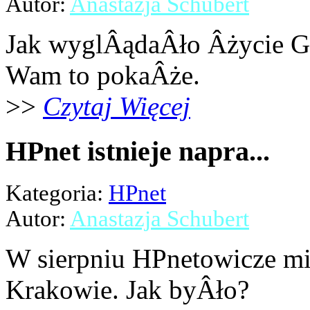
Autor:
Anastazja Schubert
Jak wyglÂądaÂło Âżycie G
Wam to pokaÂże.
>>
Czytaj Więcej
HPnet istnieje napra...
Kategoria:
HPnet
Autor:
Anastazja Schubert
W sierpniu HPnetowicze mi
Krakowie. Jak byÂło?