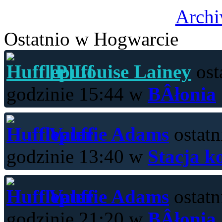
Archi
Ostatnio w Hogwarcie
[P]Louise Lainey
ost
godzinie 15:44 w
BÂłonia
Valerie Adams
ostatn
godzinie 13:40 w
Stacja k
Valerie Adams
ostatn
godzinie 21:20 w
BÂłonia