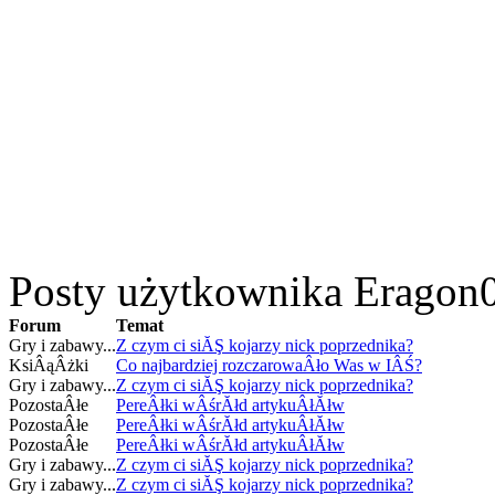
Posty użytkownika Eragon
Forum
Temat
Gry i zabawy...
Z czym ci siĂŞ kojarzy nick poprzednika?
KsiÂąÂżki
Co najbardziej rozczarowaÂło Was w IÂŚ?
Gry i zabawy...
Z czym ci siĂŞ kojarzy nick poprzednika?
PozostaÂłe
PereÂłki wÂśrĂłd artykuÂłĂłw
PozostaÂłe
PereÂłki wÂśrĂłd artykuÂłĂłw
PozostaÂłe
PereÂłki wÂśrĂłd artykuÂłĂłw
Gry i zabawy...
Z czym ci siĂŞ kojarzy nick poprzednika?
Gry i zabawy...
Z czym ci siĂŞ kojarzy nick poprzednika?