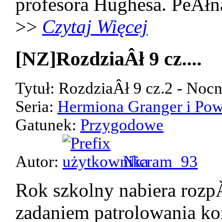
profesora Hughesa. PeÂłn
>>
Czytaj Więcej
[NZ]RozdziaÂł 9 cz....
Tytuł: RozdziaÂł 9 cz.2 - Noc
Seria:
Hermiona Granger i Pow
Gatunek:
Przygodowe
Autor:
Nicram_93
Rok szkolny nabiera rozp
zadaniem patrolowania kor