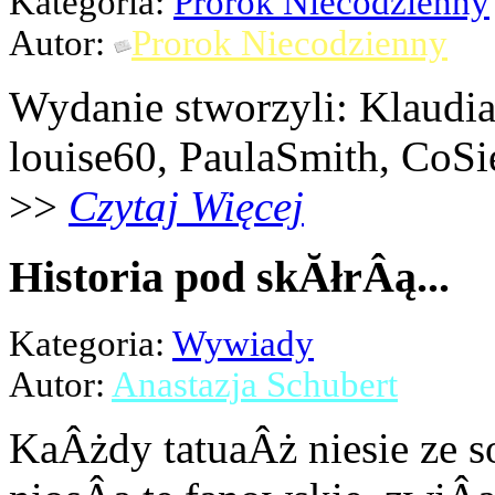
Kategoria:
Prorok Niecodzienny
Autor:
Prorok Niecodzienny
Wydanie stworzyli: Klaudi
louise60, PaulaSmith, CoSi
>>
Czytaj Więcej
Historia pod skĂłrÂą...
Kategoria:
Wywiady
Autor:
Anastazja Schubert
KaÂżdy tatuaÂż niesie ze s