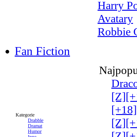
Harry Po
Avatary
Robbie 
Fan Fiction
Najpopu
Draco
[Z][+
[+18]
Kategorie
[Z][+
Drabble
Dramat
Humor
[Z][+
Inne