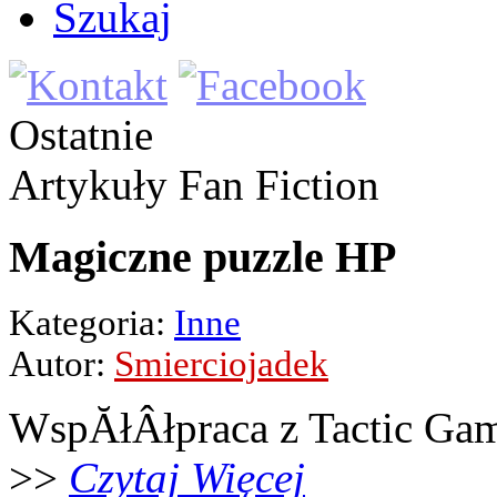
Szukaj
Ostatnie
Artykuły
Fan Fiction
Magiczne puzzle HP
Kategoria:
Inne
Autor:
Smierciojadek
WspĂłÂłpraca z Tactic Ga
>>
Czytaj Więcej