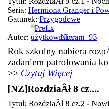
Tytuł: RozdziaÂł 9 cz.1 - Noc
Seria:
Hermiona Granger i Pow
Gatunek:
Przygodowe
Autor:
Nicram_93
Rok szkolny nabiera rozp
zadaniem patrolowania kor
>>
Czytaj Więcej
[NZ]RozdziaÂł 8 cz....
Tytuł: RozdziaÂł 8 cz.2 - Now