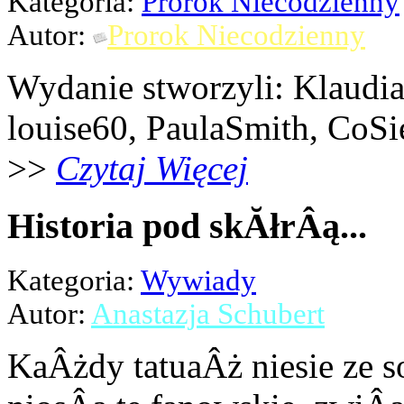
Kategoria:
Prorok Niecodzienny
Autor:
Prorok Niecodzienny
Wydanie stworzyli: Klaudi
louise60, PaulaSmith, CoSi
>>
Czytaj Więcej
Historia pod skĂłrÂą...
Kategoria:
Wywiady
Autor:
Anastazja Schubert
KaÂżdy tatuaÂż niesie ze s