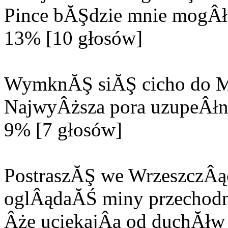
Pince bĂŞdzie mnie mogÂła
13% [10 głosów]
WymknĂŞ siĂŞ cicho do M
NajwyÂższa pora uzupeÂłn
9% [7 głosów]
PostraszĂŞ we WrzeszczÂą
oglÂądaĂŚ miny przechodn
Âże uciekajÂą od duchĂłw 