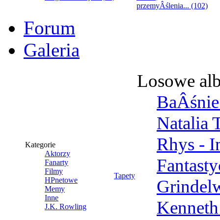
przemyÂślenia... (102)
Forum
Galeria
Losowe al
BaÂśnie 
Natalia 
Rhys - 
Kategorie
Aktorzy
Fantast
Fanarty
Filmy
Tapety
HPnetowe
Grindel
Memy
Inne
Kenneth
J.K. Rowling