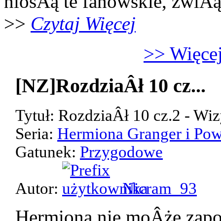
niosÂą te fanowskie, zwiÂ
>>
Czytaj Więcej
>> Więcej
[NZ]RozdziaÂł 10 cz...
Tytuł: RozdziaÂł 10 cz.2 - Wiz
Seria:
Hermiona Granger i Pow
Gatunek:
Przygodowe
Autor:
Nicram_93
Hermiona nie moÂże zap