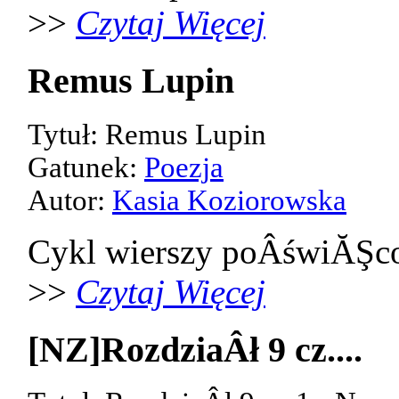
>>
Czytaj Więcej
Remus Lupin
Tytuł: Remus Lupin
Gatunek:
Poezja
Autor:
Kasia Koziorowska
Cykl wierszy poÂświĂŞco
>>
Czytaj Więcej
[NZ]RozdziaÂł 9 cz....