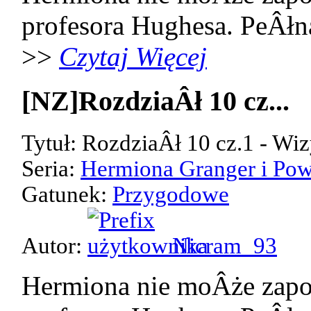
profesora Hughesa. PeÂłn
>>
Czytaj Więcej
[NZ]RozdziaÂł 10 cz...
Tytuł: RozdziaÂł 10 cz.1 - Wiz
Seria:
Hermiona Granger i Pow
Gatunek:
Przygodowe
Autor:
Nicram_93
Hermiona nie moÂże zap