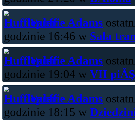
Valerie Adams
ostatn
godzinie 16:46 w
Sala tra
Valerie Adams
ostatn
godzinie 19:04 w
VII piĂŞ
Valerie Adams
ostatn
godzinie 18:15 w
Dziedzin