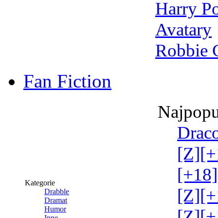
Harry Po
Avatary
Robbie 
Fan Fiction
Najpopu
Draco
[Z][+
[+18]
Kategorie
[Z][+
Drabble
Dramat
Humor
[Z][+
Inne