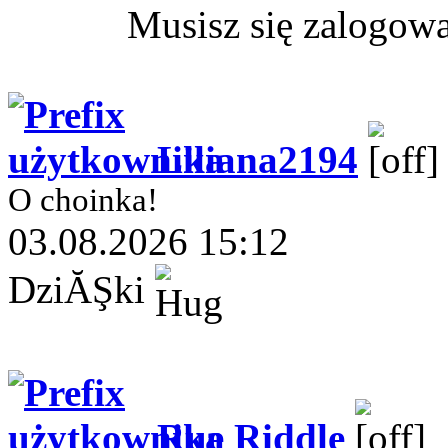
Musisz się zalogow
Liliana2194
O choinka!
03.08.2026 15:12
DziĂŞki
Rue Riddle