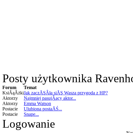
Posty użytkownika Ravenh
Forum
Temat
KsiÂąÂżki
Jak zaczĂŞÂła siĂŞ Wasza przygoda z HP?
Aktorzy
Najmniej pasujÂący aktor...
Aktorzy
Emma Watson
Postacie
Ulubiona postaĂŚ...
Postacie
Snape...
Logowanie
Naz