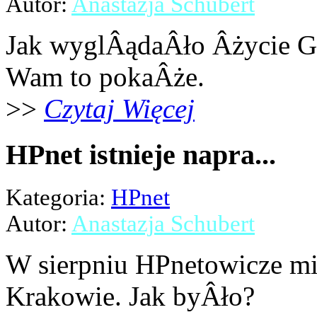
Autor:
Anastazja Schubert
Jak wyglÂądaÂło Âżycie G
Wam to pokaÂże.
>>
Czytaj Więcej
HPnet istnieje napra...
Kategoria:
HPnet
Autor:
Anastazja Schubert
W sierpniu HPnetowicze mi
Krakowie. Jak byÂło?