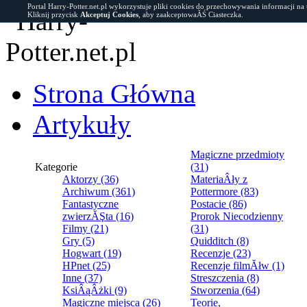
Portal Harry-Potter.net.pl wykorzystuje pliki cookies do przechowywania informacji na
Kliknij przycisk
Akceptuj Cookies
, aby zaakceptowaĂŚ Ciasteczka.
Strona Główna
Artykuły
Magiczne przedmioty
Kategorie
(31)
Aktorzy (36)
MateriaÂły z
Archiwum (361)
Pottermore (83)
Fantastyczne
Postacie (86)
zwierzĂŞta (16)
Prorok Niecodzienny
Filmy (21)
(31)
Gry (5)
Quidditch (8)
Hogwart (19)
Recenzje (23)
HPnet (25)
Recenzje filmĂłw (1)
Inne (37)
Streszczenia (8)
KsiÂąÂżki (9)
Stworzenia (64)
Magiczne miejsca (26)
Teorie,