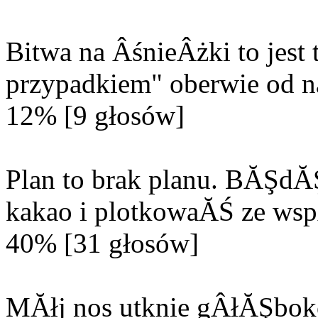
Bitwa na ÂśnieÂżki to jes
przypadkiem" oberwie od n
12% [9 głosów]
Plan to brak planu. BĂŞd
kakao i plotkowaĂŚ ze wsp
40% [31 głosów]
MĂłj nos utknie gÂłĂŞbok