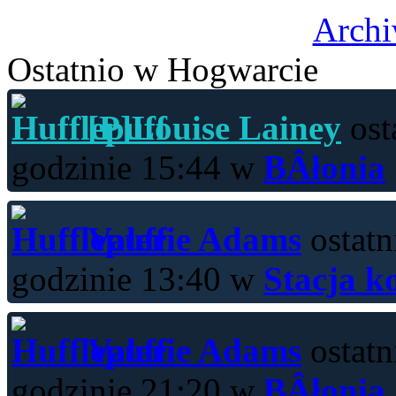
Archi
Ostatnio w Hogwarcie
[P]Louise Lainey
ost
godzinie 15:44 w
BÂłonia
Valerie Adams
ostatn
godzinie 13:40 w
Stacja k
Valerie Adams
ostatn
godzinie 21:20 w
BÂłonia