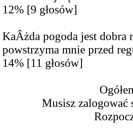
12% [9 głosów]
KaÂżda pogoda jest dobra n
powstrzyma mnie przed reg
14% [11 głosów]
Ogółem
Musisz zalogować s
Rozpocz