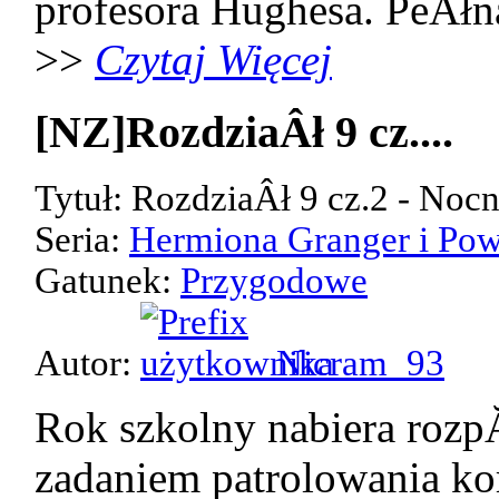
profesora Hughesa. PeÂłn
>>
Czytaj Więcej
[NZ]RozdziaÂł 9 cz....
Tytuł: RozdziaÂł 9 cz.2 - Noc
Seria:
Hermiona Granger i Pow
Gatunek:
Przygodowe
Autor:
Nicram_93
Rok szkolny nabiera rozp
zadaniem patrolowania kor