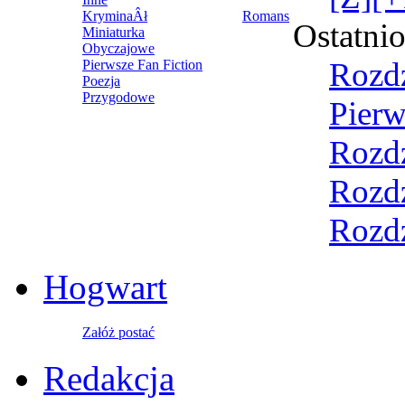
KryminaÂł
Romans
Ostatni
Miniaturka
Obyczajowe
Rozdz
Pierwsze Fan Fiction
Poezja
Przygodowe
Pierw
Rozdz
Rozdz
Rozdz
Hogwart
Załóż postać
Redakcja