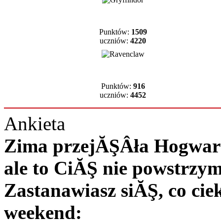
Punktów:
1509
uczniów:
4220
Punktów:
916
uczniów:
4452
Ankieta
Zima przejĂŞÂła Hogwart 
ale to CiĂŞ nie powstrzy
Zastanawiasz siĂŞ, co c
weekend: