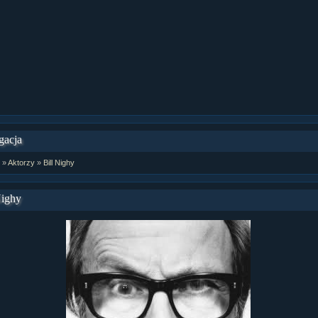
ział 9 cz.1...
ział 8 cz.2...
ział 8 cz.1...
fan fiction! <<
gacja
»
Aktorzy
»
Bill Nighy
Nighy