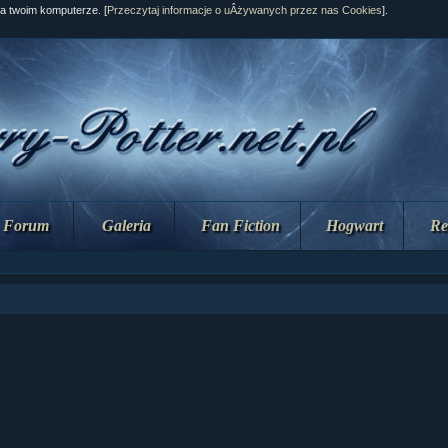
na twoim komputerze. [
Przeczytaj informacje o uÂżywanych przez nas Cookies
].
Forum
Galeria
Fan Fiction
Hogwart
Re
ział 10 cz....
ział 10 cz....
ział 9 cz.2...
upin