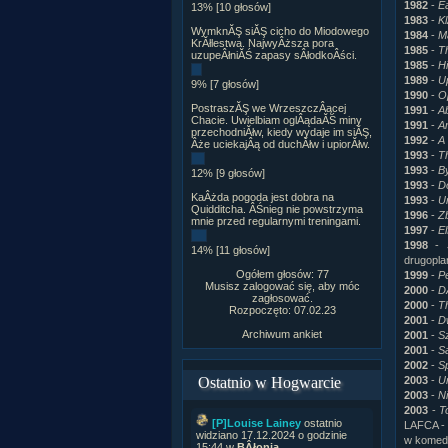
1982
-
E
13% [10 głosów]
1983
-
K
WymknĂŞ siĂŞ cicho do Miodowego
1984
-
M
KrĂłlestwa. NajwyÂższa pora
1985
-
Th
uzupeÂłniĂŚ zapasy sÂłodkoÂści.
1985
-
Hi
1989
-
U
9% [7 głosów]
1990
-
O
PostraszĂŞ we WrzeszczÂącej
1991
-
Ab
Chacie. Uwielbiam oglÂądaĂŚ miny
1991
-
An
przechodniĂłw, kiedy wydaje im siĂŞ,
1992
-
A
Âże uciekajÂą od duchĂłw i upiorĂłw.
1993
-
T
1993
-
B
12% [9 głosów]
1993
-
D
KaÂżda pogoda jest dobra na
1993
-
U
Quidditcha. ÂŚnieg nie powstrzyma
1996
-
Z
mnie przed regularnymi treningami.
1997
-
El
1998
-
14% [11 głosów]
drugopla
Ogółem głosów: 77
1999
-
Pe
Musisz zalogować się, aby móc
2000
-
D
zagłosować.
2000
-
Th
Rozpoczęto: 07.02.23
2001
-
D
Archiwum ankiet
2001
-
S
2001
-
S
2002
-
S
2003
-
U
Ostatnio w Hogwarcie
2003
-
N
2003
-
T
[P]Louise Lainey
ostatnio
LAFCA - 
widziano 17.12.2024 o godzinie
w komedi
15:44 w
BÂłonia