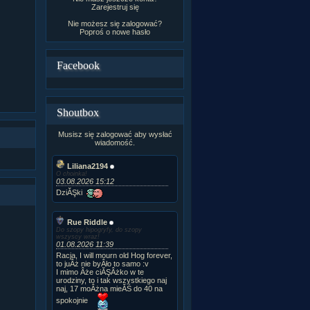
Zarejestruj się
Nie możesz się zalogować?
Poproś o
nowe hasło
Facebook
Shoutbox
Musisz się zalogować aby wysłać
wiadomość.
Liliana2194
O choinka!
03.08.2026 15:12
DziĂŞki
Rue Riddle
Do szopy hipogryfy, do szopy
wszyscy wraz!
01.08.2026 11:39
Racja, I will mourn old Hog forever,
to juÂż nie byÂło to samo :v
I mimo Âże ciĂŞÂżko w te
urodziny, to i tak wszystkiego naj
naj, 17 moÂżna mieĂŚ do 40 na
spokojnie