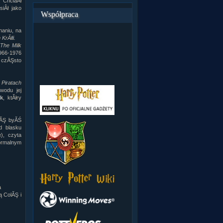
 ChciaÂł
siÂł jako
Współpraca
haniu, na
KrĂłli.
The Milk
966-1976
 czĂŞsto
w
Piratach
wodu jej
ck
, ktĂłry
iĂŞ byĂŚ
d blasku
), czyta
normalnym
a
ą ColĂŞ i