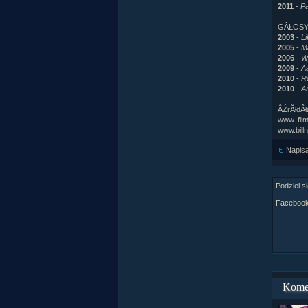
2011
-
P
GÂŁOS
2003
-
Li
2005
-
M
2006
-
W
2009
-
A
2010
-
R
2010
-
A
ÂŹrĂłdÂł
www. fil
www.billn
Napis
Podziel si
Facebook 
Kome