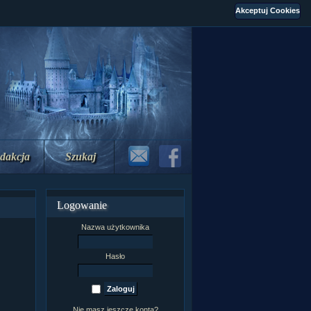
dakcja
Szukaj
Logowanie
Nazwa użytkownika
Hasło
Nie masz jeszcze konta?