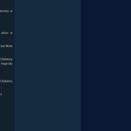
planowy w
 aktor w
ub filmie
Ulubiony
o nagrody
 Ulubiony
y)