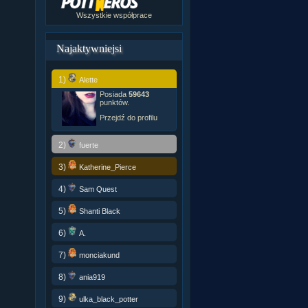
Wszystkie współprace
Najaktywniejsi
1)
Alette
Posiada
59643
punktów.
Przejdź do profilu
2)
fuerte
3)
Katherine_Pierce
4)
Sam Quest
5)
Shanti Black
6)
A.
7)
monciakund
8)
ania919
9)
ulka_black_potter