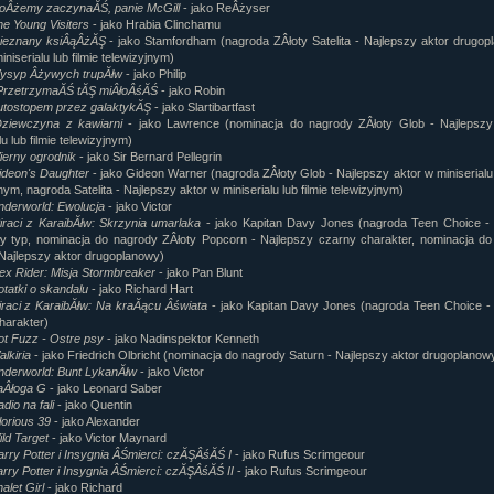
oÂżemy zaczynaĂŚ, panie McGill
- jako ReÂżyser
e Young Visiters
- jako Hrabia Clinchamu
ieznany ksiÂąÂżĂŞ
- jako Stamfordham (nagroda ZÂłoty Satelita - Najlepszy aktor drugo
miniserialu lub filmie telewizyjnym)
ysyp Âżywych trupĂłw
- jako Philip
PrzetrzymaĂŚ tĂŞ miÂłoÂśĂŚ
- jako Robin
utostopem przez galaktykĂŞ
- jako Slartibartfast
ziewczyna z kawiarni
- jako Lawrence (nominacja do nagrody ZÂłoty Glob - Najlepszy
lu lub filmie telewizyjnym)
ierny ogrodnik
- jako Sir Bernard Pellegrin
ideon's Daughter
- jako Gideon Warner (nagroda ZÂłoty Glob - Najlepszy aktor w miniserialu l
nym, nagroda Satelita - Najlepszy aktor w miniserialu lub filmie telewizyjnym)
nderworld: Ewolucja
- jako Victor
iraci z KaraibĂłw: Skrzynia umarlaka
- jako Kapitan Davy Jones (nagroda Teen Choice - 
ły typ, nominacja do nagrody ZÂłoty Popcorn - Najlepszy czarny charakter, nominacja d
 Najlepszy aktor drugoplanowy)
ex Rider: Misja Stormbreaker
- jako Pan Blunt
tatki o skandalu
- jako Richard Hart
iraci z KaraibĂłw: Na kraĂącu Âświata
- jako Kapitan Davy Jones (nagroda Teen Choice -
harakter)
ot Fuzz - Ostre psy
- jako Nadinspektor Kenneth
lkiria
- jako Friedrich Olbricht (nominacja do nagrody Saturn - Najlepszy aktor drugoplanow
nderworld: Bunt LykanĂłw
- jako Victor
aÂłoga G
- jako Leonard Saber
dio na fali
- jako Quentin
orious 39
- jako Alexander
ld Target
- jako Victor Maynard
rry Potter i Insygnia ÂŚmierci: czĂŞÂśĂŚ I
- jako Rufus Scrimgeour
rry Potter i Insygnia ÂŚmierci: czĂŞÂśĂŚ II
- jako Rufus Scrimgeour
alet Girl
- jako Richard