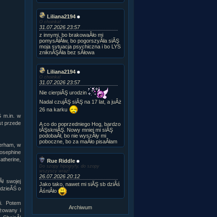
Liliana2194
O choinka!
31.07.2026 23:57
z innymi, bo brakowaÂło mi
pomysÂłĂłw, bo pogorszyÂła siĂŞ
moja sytuacja psychiczna i bo LYS
zniknĂŞÂła bez sÂłowa
Liliana2194
O choinka!
31.07.2026 23:57
Nie cierpiĂŞ urodzin
Nadal czujĂŞ siĂŞ na 17 lat, a juÂż
26 na karku
Ś m.in. w
st przede
A co do poprzedniego Hog, bardzo
tĂŞskniĂŞ. Nowy mniej mi siĂŞ
podobaÂł, bo nie wyszÂły mi
poboczne, bo za maÂło pisaÂłam
terham, w
Josephine
atherine,
Rue Riddle
Do szopy hipogryfy, do szopy
wszyscy wraz!
26.07.2026 20:12
ł swojej
Jako tako, nawet mi siĂŞ sb dziÂś
edzieĂŚ o
ÂśniÂło
i. Potem
Archiwum
żowany i