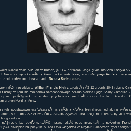
oim koncie wiele rĂłl: tak w filmach, jak i w serialach. Jego gÂłos moÂżna usÂłyszeĂ
ach
Wpuszczony w kanaÂł
czy
Magiczna karuzela.
Nam, fanom
Harry'ego Pottera
znany je
 z roli oschÂłego ministra magii -
Rufusa Scrimgeoura
.
łne imiĂŞ i nazwisko to
William Francis Nighy.
UrodziÂł siĂŞ 12 grudnia 1949 roku w Ca
e Surrey, w rodzinie mechanika samochodowego Alfreda Martina i jego Âżony Catherine 
cej jako pielĂŞgniarka w szpitalu psychiatrycznym. ByÂł trzecim dzieckiem Alfreda i C
m bratem Martina i Anny.
zkole podstawowej uczĂŞszczaÂł na zajĂŞcia kĂłÂłka teatralnego, jednak nie wiÂązaÂ
z aktorstwem - choĂŚ z ÂłatwoÂściÂą zapamiĂŞtywaÂł tekst, czego nie moÂżna byÂło powi
ch jego kolegach.
piĂŞtnastu lat rzuciÂł szkoÂłĂŞ i przez jakiÂś czas mieszkaÂł na poÂłudniu Francj
ł jako chÂłopiec na posyÂłki w
The Field Magazine
w Mayfair. PoniewaÂż byÂł zaangaÂ