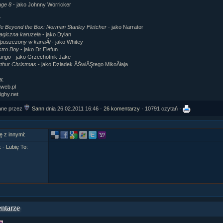
age 8
- jako Johnny Worricker
Y
fe Beyond the Box: Norman Stanley Fletcher
- jako Narrator
agiczna karuzela
- jako Dylan
puszczony w kanaÂł
- jako Whitey
stro Boy
- jako Dr Elefun
ango
- jako Grzechotnik Jake
rthur Christmas
- jako Dziadek ÂŚwiĂŞtego MikoÂłaja
a:
mweb.pl
ighy.net
ane przez
Sann
dnia
26.02.2011 16:46
·
26 komentarzy
· 10791 czytań ·
ę z innymi:
- Lubię To:
ntarze