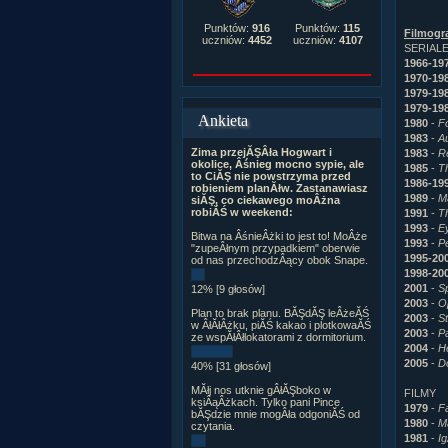
Punktów:
916
Punktów:
115
Filmogra
uczniów:
4452
uczniów:
4107
SERIAL
1966-19
1970-19
1979-19
1979-19
Ankieta
1980
-
F
1983
-
A
Zima przejĂŞÂła Hogwart i
1983
-
Re
okolice, Âśnieg mocno sypie, ale
1985
-
Th
to CiĂŞ nie powstrzyma przed
1986-19
robieniem planĂłw. Zastanawiasz
1989
-
M
siĂŞ, co ciekawego moÂżna
robiĂŚ w weekend:
1991
-
T
1993
-
Ey
Bitwa na ÂśnieÂżki to jest to! MoÂże
1993
-
P
"zupeÂłnym przypadkiem" oberwie
1995-20
od nas przechodzÂący obok Snape.
1998-20
2001
-
S
12% [9 głosów]
2003
-
O
Plan to brak planu. BĂŞdĂŞ leÂżeĂŚ
2003
-
St
w ÂłĂłÂżku, piĂŚ kakao i plotkowaĂŚ
2003
-
P
ze wspĂłÂłlokatorami z dormitorium.
2004
-
H
2005
-
D
40% [31 głosów]
MĂłj nos utknie gÂłĂŞboko w
FILMY
ksiÂąÂżkach. Tylko pani Pince
1979
-
F
bĂŞdzie mnie mogÂła odgoniĂŚ od
1980
-
M
czytania.
1981
-
Ig