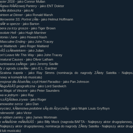
aster 2016
- jako Connor Mullan
lÂątwa RĂłÂżowej Pantery
- jako ENT Doktor
aÂła doboszka
- jako Al
irteen at Dinner
- jako Ronald Marsh
tlerowskie SS: Portret zÂła
- jako Helmut Hoffmann
piĂłr w operze
- jako Barton
pera za trzy grosze
- jako Tiger Brown
solute Hell
- jako Hugh Marriner
tonia i Jane
- jako Howard Nash
 Masculine Ending
- jako John Tracey
he Maitlands
- jako Roger Maitland
yĂŚ czÂłowiekiem
- jako Julian
on't Leave Me This Way
- jako John Tracey
nnatural Causes
- jako Oliver Latham
buntowana zaÂłoga
- jako Jeremy Saville
fy z ogrodu czarĂłw
- jako E.L. Gardner
Szalona kapela
- jako Ray Simms (nominacja do nagrody ZÂłoty Satelita - Najleps
nowy w komedii lub musicalu)
nsjonat dla ÂświrĂłw, czyli Hotel Paradiso
- jako Pan Johnson
ÂługoÂśĂŚ geograficzna
- jako Lord Sandwich
e Magic of Vincent
- jako Peter Saunders
wa w jednym
- jako Ray
zczĂŞÂśliwa zrywa
- jako Roger
amowolne serce
- jako Dan
pryciarz, kÂłamstwa podobne sÂą do ÂżyczeĂą
- jako Wujek Louis Gryffoyn
nderworld
- jako Victor
ie oddam zamku
- jako James Mortmain
o wÂłaÂśnie miÂłoÂśĂŚ
- jako Billy Mock (nagroda BAFTA - Najlepszy aktor drugoplanowy
Najlepszy aktor drugoplanowy, nominacja do nagrody ZÂłoty Satelita - Najlepszy aktor dru
i lub musicalu)