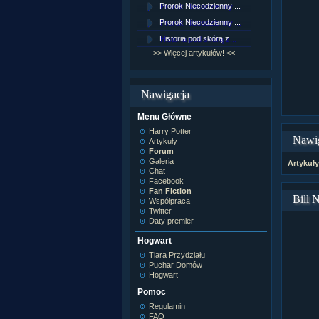
Prorok Niecodzienny ...
[NZ]Rozd
Prorok Niecodzienny ...
[NZ]Rozd
Historia pod skórą z...
[NZ]Rozd
>> Więcej artykułów! <<
>> Więcej 
Nawigacja
Menu Główne
Harry Potter
Nawi
Artykuły
Forum
Galeria
Artykuły
Chat
Facebook
Fan Fiction
Bill 
Współpraca
Twitter
Daty premier
Hogwart
Tiara Przydziału
Puchar Domów
Hogwart
Pomoc
Regulamin
FAQ