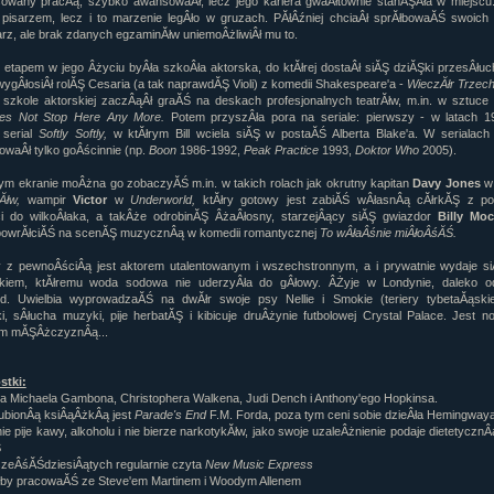
sowany pracÂą, szybko awansowaÂł, lecz jego kariera gwaÂłtownie stanĂŞÂła w miejscu.
rtykułów:
1,087
pisarzem, lecz i to marzenie legÂło w gruzach. PĂłÂźniej chciaÂł sprĂłbowaĂŚ swoich 
arz, ale brak zdanych egzaminĂłw uniemoÂżliwiÂł mu to.
ewsów:
10,564
i:
21,490
 etapem w jego Âżyciu byÂła szkoÂła aktorska, do ktĂłrej dostaÂł siĂŞ dziĂŞki przesÂłuc
orum:
3,921
wygÂłosiÂł rolĂŞ Cesaria (a tak naprawdĂŞ Violi) z komedii Shakespeare'a -
WieczĂłr Trzech 
rum:
319,637
szkole aktorskiej zaczÂąÂł graĂŚ na deskach profesjonalnych teatrĂłw, m.in. w sztuce
o materiałów:
oes Not Stop Here Any More.
Potem przyszÂła pora na seriale: pierwszy - w latach 1
y serial
Softly Softly,
w ktĂłrym Bill wciela siĂŞ w postaĂŚ Alberta Blake'a. W serialach
ochwał:
3,327
waÂł tylko goÂścinnie (np.
Boon
1986-1992,
Peak Practice
1993,
Doktor Who
2005).
strzeżeń:
4,170
m ekranie moÂżna go zobaczyĂŚ m.in. w takich rolach jak okrutny kapitan
Davy Jones
Ăłw,
wampir
Victor
w
Underworld,
ktĂłry gotowy jest zabiĂŚ wÂłasnÂą cĂłrkĂŞ z po
i do wilkoÂłaka, a takÂże odrobinĂŞ ÂżaÂłosny, starzejÂący siĂŞ gwiazdor
Billy Mo
powrĂłciĂŚ na scenĂŞ muzycznÂą w komedii romantycznej
To wÂłaÂśnie miÂłoÂśĂŚ.
hy z pewnoÂściÂą jest aktorem utalentowanym i wszechstronnym, a i prywatnie wydaje s
ekiem, ktĂłremu woda sodowa nie uderzyÂła do gÂłowy. ÂŻyje w Londynie, daleko o
d. Uwielbia wyprowadzaĂŚ na dwĂłr swoje psy Nellie i Smokie (teriery tybetaĂąskie
i, sÂłucha muzyki, pije herbatĂŞ i kibicuje druÂżynie futbolowej Crystal Palace. Jest 
im mĂŞÂżczyznÂą...
stki:
ia Michaela Gambona, Christophera Walkena, Judi Dench i Anthony'ego Hopkinsa.
lubionÂą ksiÂąÂżkÂą jest
Parade's End
F.M. Forda, poza tym ceni sobie dzieÂła Hemingway
nie pije kawy, alkoholu i nie bierze narkotykĂłw, jako swoje uzaleÂżnienie podaje dietetycznÂ
Ş
 szeÂśĂŚdziesiÂątych regularnie czyta
New Music Express
łby pracowaĂŚ ze Steve'em Martinem i Woodym Allenem