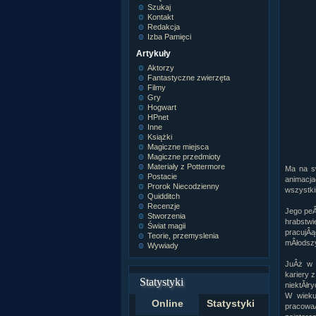
Szukaj
Kontakt
Redakcja
Izba Pamięci
Artykuły
Aktorzy
Fantastyczne zwierzęta
Filmy
Gry
Hogwart
HPnet
Inne
Książki
Magiczne miejsca
Magiczne przedmioty
Materiały z Pottermore
Ma na sw
Postacie
animacj
Prorok Niecodzienny
wszystkim
Quidditch
Recenzje
Jego peÂ
Stworzenia
hrabstwi
Świat magii
pracujÂą
Teorie, przemyslenia
mÂłodszy
Wywiady
JuÂż w s
kariery 
Statystyki
niektĂłry
W wieku 
Online
Statystyki
pracowaÂ