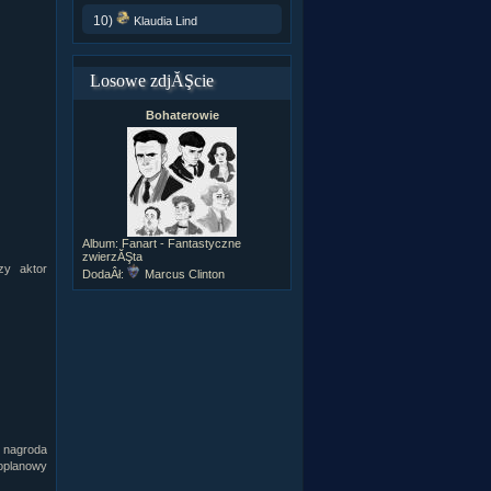
10)
Klaudia Lind
Losowe zdjĂŞcie
Bohaterowie
Album:
Fanart - Fantastyczne
zwierzĂŞta
zy aktor
DodaÂł:
Marcus Clinton
, nagroda
goplanowy