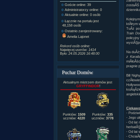
zaintere
Goście online: 39
Napisanych a
zostaĂŚ 
dziennik
Administratorzy online: 0
Dodanych n
Aktualnie online: 0 osób
Zdjęć w galeri
Kolejnym
Tematów na f
Łącznie na portalu jest
ktĂłrym 
Postów na fo
48,158 osób
TuÂż po 
Komentarzy d
Ostatnio zarejestrowany:
Train D
222,019
Amelia Lajonet
policyjn
Rozdanych p
wystĂŞpo
Wlepionych o
Rekord osób online:
Najwięcej userów:
1414
Na duÂży
Było:
24.05.2026 16:48:00
z Karaib
miÂłoÂśc
pragnie 
Puchar Domów
Bill Nig
czÂłowi
Aktualnym mistrzem domów jest
Hollywoo
GRYFFINDOR
!
ksiÂąÂżk
angielsk
Ciekawo
- Podziw
Punktów:
1509
Punktów:
335
- Jego u
uczniów:
4220
uczniów:
3778
- Od lat 
herbatĂ
- Od lat
- ChciaÂ