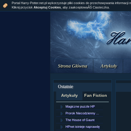
Portal Harry-Potter.net.pl wykorzystuje pliki cookies do przechowywania informacji 
Kliknij przycisk
Akceptuj Cookies
, aby zaakceptowaĂŚ Ciasteczka.
Strona Główna
Artykuły
Ostatnie
Artykuły
Fan Fiction
Magiczne puzzle HP
[NZ]Rozd
Prorok Niecodzienny ...
[NZ]Rozd
The House of Gaunt
[NZ]Rozd
HPnet istnieje naprawdę
Remus L