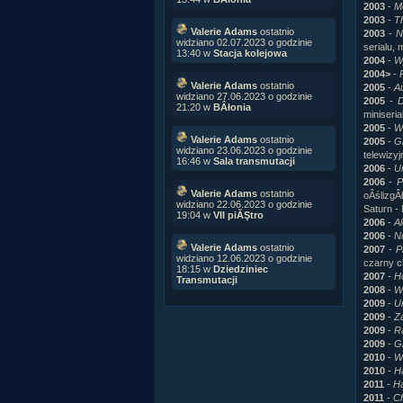
2003
-
M
2003
-
Th
Valerie Adams
ostatnio
2003
-
N
widziano 02.07.2023 o godzinie
serialu, 
13:40 w
Stacja kolejowa
2004
-
W
2004>
-
Valerie Adams
ostatnio
2005
-
A
widziano 27.06.2023 o godzinie
2005
-
D
21:20 w
BÂłonia
miniseria
2005
-
W
Valerie Adams
ostatnio
2005
-
G
widziano 23.06.2023 o godzinie
telewizyj
16:46 w
Sala transmutacji
2006
-
U
2006
-
P
Valerie Adams
ostatnio
oÂślizgÂ
widziano 22.06.2023 o godzinie
Saturn -
19:04 w
VII piĂŞtro
2006
-
Al
2006
-
No
Valerie Adams
ostatnio
2007
-
P
widziano 12.06.2023 o godzinie
czarny c
18:15 w
Dziedziniec
2007
-
H
Transmutacji
2008
-
Wa
2009
-
U
2009
-
Z
2009
-
Ra
2009
-
Gl
2010
-
Wi
2010
-
Ha
2011
-
Ha
2011
-
Ch