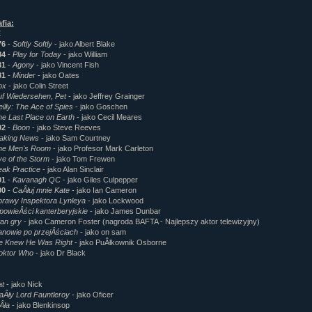
fia:
E
76
-
Softly Softly
- jako Albert Blake
84
-
Play for Today
- jako William
81
-
Agony
- jako Vincent Fish
81
-
Minder
- jako Oates
ox
- jako Colin Street
uf Wiedersehen, Pet
- jako Jeffrey Grainger
illy: The Ace of Spies
- jako Goschen
e Last Place on Earth
- jako Cecil Meares
92
-
Boon
- jako Steve Reeves
aking News
- jako Sam Courtney
he Men's Room
- jako Profesor Mark Carleton
e of the Storm
- jako Tom Frewen
eak Practice
- jako Alan Sinclair
01
-
Kavanagh QC
- jako Giles Culpepper
00
-
CaÂłuj mnie Kate
- jako Ian Cameron
prawy Inspektora Lynleya
- jako Lockwood
powieÂści kanterberyjskie
- jako James Dunbar
an gry
- jako Cameron Foster (nagroda BAFTA - Najlepszy aktor telewizyjny)
anowie po przejÂściach
- jako on sam
e Knew He Was Right
- jako PuÂłkownik Osborne
oktor Who
- jako Dr Black
at
- jako Nick
aÂły Lord Fauntleroy
- jako Oficer
Âła
- jako Blenkinsop