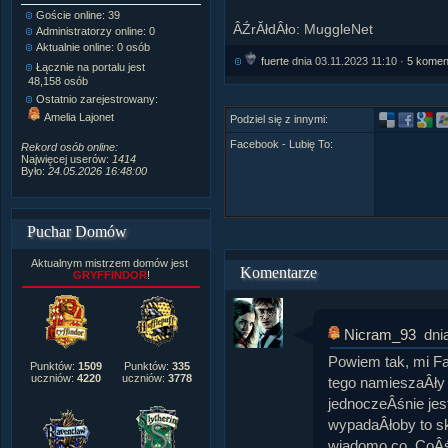
Goście online: 39
Napisanych artykułów:
1,087
ÂŹrĂłdÂło: MuggleNet
Administratorzy online: 0
Dodanych newsów:
10,564
Aktualnie online: 0 osób
Zdjęć w galerii:
21,490
fuerte
dnia 03.11.2023 11:10 ·
5 komen
Tematów na forum:
3,921
Łącznie na portalu jest
Postów na forum:
319,637
48,158 osób
Komentarzy do materiałów:
Ostatnio zarejestrowany:
222,019
Amelia Lajonet
Podziel się z innymi:
Rozdanych pochwał:
3,327
Wlepionych ostrzeżeń:
4,170
Facebook - Lubię To:
Rekord osób online:
Najwięcej userów:
1414
Było:
24.05.2026 16:48:00
Puchar Domów
Aktualnym mistrzem domów jest
Komentarze
GRYFFINDOR
!
Nicram_93
dni
Powiem tak, mi F
Punktów:
1509
Punktów:
335
uczniów:
4220
uczniów:
3778
tego namieszaÂły 
jednoczeÂśnie jes
wypadaÂłoby to sk
wiadomo co. CoÂś