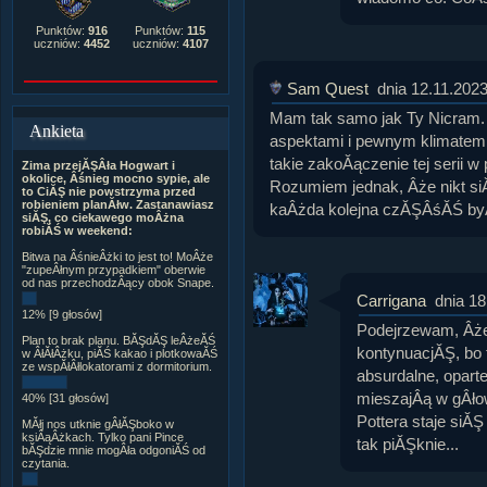
Punktów:
916
Punktów:
115
uczniów:
4452
uczniów:
4107
Sam Quest
dnia 12.11.202
Mam tak samo jak Ty Nicram. 
Ankieta
aspektami i pewnym klimatem je
takie zakoĂączenie tej serii w
Zima przejĂŞÂła Hogwart i
okolice, Âśnieg mocno sypie, ale
Rozumiem jednak, Âże nikt siĂ
to CiĂŞ nie powstrzyma przed
robieniem planĂłw. Zastanawiasz
kaÂżda kolejna czĂŞÂśĂŚ byÂ
siĂŞ, co ciekawego moÂżna
robiĂŚ w weekend:
Bitwa na ÂśnieÂżki to jest to! MoÂże
"zupeÂłnym przypadkiem" oberwie
od nas przechodzÂący obok Snape.
Carrigana
dnia 18
12% [9 głosów]
Podejrzewam, Âż
Plan to brak planu. BĂŞdĂŞ leÂżeĂŚ
kontynuacjĂŞ, bo t
w ÂłĂłÂżku, piĂŚ kakao i plotkowaĂŚ
ze wspĂłÂłlokatorami z dormitorium.
absurdalne, oparte
mieszajÂą w gÂłow
40% [31 głosów]
Pottera staje siĂŞ
MĂłj nos utknie gÂłĂŞboko w
ksiÂąÂżkach. Tylko pani Pince
tak piĂŞknie...
bĂŞdzie mnie mogÂła odgoniĂŚ od
czytania.