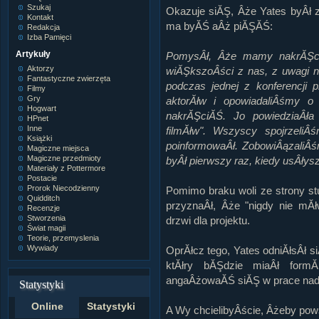
Szukaj
Okazuje siĂŞ, Âże Yates byÂł 
Kontakt
ma byĂŚ aÂż piĂŞĂŚ:
Redakcja
Izba Pamięci
Artykuły
PomysÂł, Âże mamy nakrĂŞci
Aktorzy
wiĂŞkszoÂści z nas, z uwagi n
Fantastyczne zwierzęta
podczas jednej z konferencji
Filmy
Gry
aktorĂłw i opowiadaliÂśmy o 
Hogwart
nakrĂŞciĂŚ. Jo powiedziaÂła
HPnet
Inne
filmĂłw". Wszyscy spojrzeli
Książki
poinformowaÂł. ZobowiÂązaliÂś
Magiczne miejsca
Magiczne przedmioty
byÂł pierwszy raz, kiedy usÂły
Materiały z Pottermore
Postacie
Prorok Niecodzienny
Pomimo braku woli ze strony st
Quidditch
przyznaÂł, Âże "nigdy nie mĂł
Recenzje
Stworzenia
drzwi dla projektu.
Świat magii
Teorie, przemyslenia
Wywiady
OprĂłcz tego, Yates odniĂłsÂł 
ktĂłry bĂŞdzie miaÂł formĂ
angaÂżowaĂŚ siĂŞ w prace nad
Statystyki
Online
Statystyki
A Wy chcielibyÂście, Âżeby pow