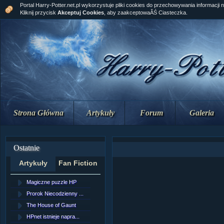
Portal Harry-Potter.net.pl wykorzystuje pliki cookies do przechowywania informacji 
Kliknij przycisk
Akceptuj Cookies
, aby zaakceptowaĂŚ Ciasteczka.
Strona Główna
Artykuły
Forum
Galeria
Ostatnie
Artykuły
Fan Fiction
Magiczne puzzle HP
[NZ]RozdziaÂł 10 cz...
Prorok Niecodzienny ...
[NZ]RozdziaÂł 10 cz...
The House of Gaunt
[NZ]RozdziaÂł 9 cz....
HPnet istnieje napra...
Remus Lupin