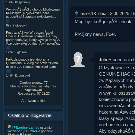
13% [10 głosów]
WymknĂŞ siĂŞ cicho do Miodowego
losiek13
dnia 13.06.2025 1
KrĂłlestwa. NajwyÂższa pora
uzupeÂłniĂŚ zapasy sÂłodkoÂści.
Mogliby skoĂączyĂŚ jednak.
9% [7 głosów]
PostraszĂŞ we WrzeszczÂącej
PiĂŞkny news, Fuer.
Chacie. Uwielbiam oglÂądaĂŚ miny
przechodniĂłw, kiedy wydaje im siĂŞ,
Âże uciekajÂą od duchĂłw i upiorĂłw.
12% [9 głosów]
JohnStoner
dnia 
KaÂżda pogoda jest dobra na
Quidditcha. ÂŚnieg nie powstrzyma
mnie przed regularnymi treningami.
Odzyskiwanie skra
GENUINE HACKERS 
14% [11 głosów]
zwiÂązanych z in
Ogółem głosów: 77
zarĂłwno mÂłodym
Musisz zalogować się, aby móc
zagłosować.
w wyniku oszustw
Rozpoczęto: 07.02.23
koniecznoÂści pob
Archiwum ankiet
niezawodnÂą obsÂ
hakera na Âświeci
Ostatnio w Hogwarcie
klasy specjaliÂśc
dochodzenia i ana
[P]Louise Lainey
ostatnio
Aby odzyskaĂŚ ut
widziano 17.12.2024 o godzinie
15:44 w
BÂłonia