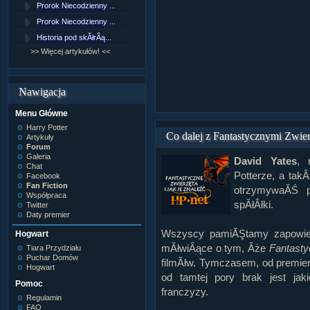
Prorok Niecodzienny ...
[NZ]RozdziaÂł 9 cz....
Prorok Niecodzienny ...
[NZ]RozdziaÂł 8 cz....
Historia pod skĂłrÂą...
[NZ]RozdziaÂł 8 cz....
>> Więcej artykułów! <<
>> Więcej fan fiction! <<
Nawigacja
Menu Główne
Harry Potter
Co dalej z Fantastycznymi Zwi
Artykuły
Forum
Galeria
David Yates
, 
Chat
Potterze, a takÂ
Facebook
Fan Fiction
otrzymywaĂŚ p
Współpraca
spĂłÂłki.
Twitter
Daty premier
Wszyscy pamiĂŞtamy zapowiedz
Hogwart
mĂłwiÂące o tym, Âże
Fantasty
Tiara Przydziału
Puchar Domów
filmĂłw. Tymczasem, od premiery
Hogwart
od tamtej pory brak jest jak
Pomoc
franczyzy.
Regulamin
FAQ