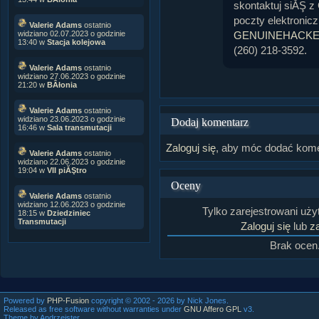
skontaktuj siĂŞ
poczty elektronic
Valerie Adams
ostatnio
GENUINEHACKE
widziano 02.07.2023 o godzinie
13:40 w
Stacja kolejowa
(260) 218-3592.
Valerie Adams
ostatnio
widziano 27.06.2023 o godzinie
21:20 w
BÂłonia
Valerie Adams
ostatnio
widziano 23.06.2023 o godzinie
Dodaj komentarz
16:46 w
Sala transmutacji
Zaloguj się
, aby móc dodać kome
Valerie Adams
ostatnio
widziano 22.06.2023 o godzinie
19:04 w
VII piĂŞtro
Oceny
Valerie Adams
ostatnio
widziano 12.06.2023 o godzinie
Tylko zarejestrowani uż
18:15 w
Dziedziniec
Transmutacji
Zaloguj się
lub
za
Brak ocen
Powered by
PHP-Fusion
copyright © 2002 - 2026 by Nick Jones.
Released as free software without warranties under
GNU Affero GPL
v3.
Theme by Andrzejster