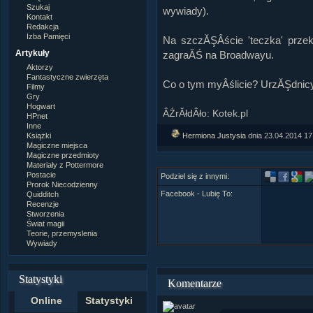
Szukaj
wywiady).
Kontakt
Redakcja
Izba Pamięci
Na szczĂŞÂście 'teczka' prze
Artykuły
zagraĂŚ na Broadwayu.
Aktorzy
Fantastyczne zwierzęta
Co o tym myÂślicie? UrzĂŞdnic
Filmy
Gry
Hogwart
ÂŹrĂłdÂło: Kotek.pl
HPnet
Inne
Hermiona Justysia
dnia 23.04.2014 17
Książki
Magiczne miejsca
Magiczne przedmioty
Materiały z Pottermore
Postacie
Podziel się z innymi:
Prorok Niecodzienny
Facebook - Lubię To:
Quidditch
Recenzje
Stworzenia
Świat magii
Teorie, przemyslenia
Wywiady
Statystyki
Komentarze
Online
Statystyki