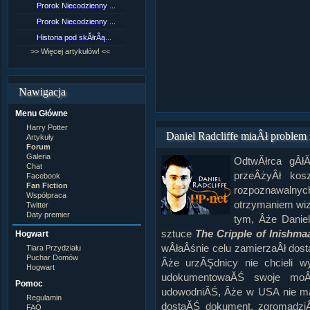
Prorok Niecodzienny ...
[NZ]RozdziaÂł 9 cz....
Prorok Niecodzienny ...
[NZ]RozdziaÂł 8 cz....
Historia pod skĂłrÂą...
[NZ]RozdziaÂł 8 cz....
>> Więcej artykułów! <<
>> Więcej fan fiction! <<
Nawigacja
Menu Główne
Harry Potter
Daniel Radcliffe miaÂł problem
Artykuły
Forum
Galeria
OdtwĂłrca gÂł
Chat
przeÂżyÂł kos
Facebook
Fan Fiction
rozpoznawalnych
Współpraca
otrzymaniem wi
Twitter
Daty premier
tym, Âże Danie
sztuce
The Cripple of Inishma
Hogwart
wÂłaÂśnie celu zamierzaÂł dost
Tiara Przydziału
Puchar Domów
Âże urzĂŞdnicy nie chcieli w
Hogwart
udokumentowaĂŚ swoje moÂ
Pomoc
udowodniĂŚ, Âże w USA nie ma 
Regulamin
dostaĂŚ dokument, zgromadziÂ
FAQ