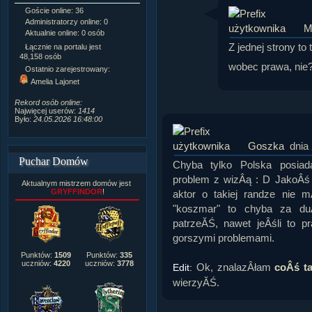
Goście online: 36
Napisanych artykułów:
1,087
Administratorzy online: 0
Dodanych newsów:
10,564
M
Aktualnie online: 0 osób
Zdjęć w galerii:
21,490
Tematów na forum:
3,921
Z jednej strony to
Łącznie na portalu jest
Postów na forum:
319,637
48,158 osób
wobec prawa, nie
Komentarzy do materiałów:
Ostatnio zarejestrowany:
222,019
Amelia Lajonet
Rozdanych pochwał:
3,327
Wlepionych ostrzeżeń:
4,170
Rekord osób online:
Najwięcej userów:
1414
Było:
24.05.2026 16:48:00
Goszka
dnia
Puchar Domów
Chyba tylko Polska posiad
problem z wizÂą : D JakoÂś
Aktualnym mistrzem domów jest
GRYFFINDOR
!
aktor o takiej randze nie
"koszmar" to chyba za du
patrzeĂŚ, nawet jeÂśli to p
gorszymi problemami.
Punktów:
1509
Punktów:
335
uczniów:
4220
uczniów:
3778
Ok, znalazÂłam
coÂś t
Edit:
wierzyĂŚ.