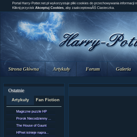
Portal Harry-Potter.net.pl wykorzystuje pliki cookies do przechowywania informacji 
Kliknij przycisk
Akceptuj Cookies
, aby zaakceptowaĂŚ Ciasteczka.
Strona Główna
Artykuły
Forum
Galeria
Ostatnie
Artykuły
Fan Fiction
Magiczne puzzle HP
[NZ]RozdziaÂł 10 cz...
Prorok Niecodzienny ...
[NZ]RozdziaÂł 10 cz...
The House of Gaunt
[NZ]RozdziaÂł 9 cz....
HPnet istnieje napra...
Remus Lupin