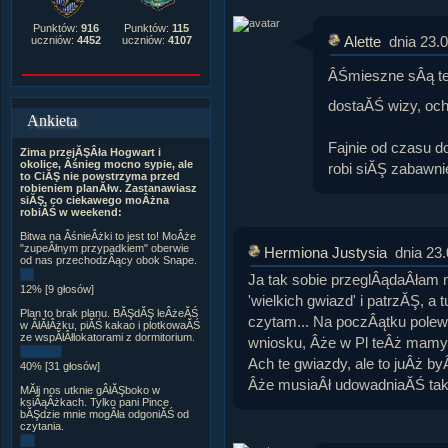
Punktów:
916
Punktów:
115
Alette
dnia 23.
uczniów:
4452
uczniów:
4107
ÂŚmieszne sÂą te
dostaĂŚ wizy, och
Ankieta
Fajnie od czasu d
Zima przejĂŞÂła Hogwart i
okolice, Âśnieg mocno sypie, ale
robi siĂŞ zabawni
to CiĂŞ nie powstrzyma przed
robieniem planĂłw. Zastanawiasz
siĂŞ, co ciekawego moÂżna
robiĂŚ w weekend:
Bitwa na ÂśnieÂżki to jest to! MoÂże
"zupeÂłnym przypadkiem" oberwie
Hermiona Justysia
dnia 23
od nas przechodzÂący obok Snape.
Ja tak sobie przeglÂądaÂłam 
12% [9 głosów]
'wielkich gwiazd' i patrzĂŞ, a 
Plan to brak planu. BĂŞdĂŞ leÂżeĂŚ
czytam... Na poczÂątku polew
w ÂłĂłÂżku, piĂŚ kakao i plotkowaĂŚ
ze wspĂłÂłlokatorami z dormitorium.
wniosku, Âże w Pl teÂż mamy t
Ach te gwiazdy, ale to juÂż b
40% [31 głosów]
Âże musiaÂł udowadniaĂŚ taki
MĂłj nos utknie gÂłĂŞboko w
ksiÂąÂżkach. Tylko pani Pince
bĂŞdzie mnie mogÂła odgoniĂŚ od
czytania.