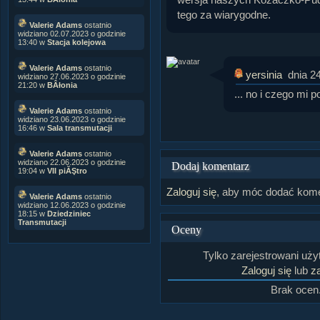
tego za wiarygodne.
Valerie Adams
ostatnio
widziano 02.07.2023 o godzinie
13:40 w
Stacja kolejowa
Valerie Adams
ostatnio
yersinia
dnia 2
widziano 27.06.2023 o godzinie
21:20 w
BÂłonia
... no i czego mi 
Valerie Adams
ostatnio
widziano 23.06.2023 o godzinie
16:46 w
Sala transmutacji
Valerie Adams
ostatnio
widziano 22.06.2023 o godzinie
Dodaj komentarz
19:04 w
VII piĂŞtro
Zaloguj się
, aby móc dodać kome
Valerie Adams
ostatnio
widziano 12.06.2023 o godzinie
18:15 w
Dziedziniec
Transmutacji
Oceny
Tylko zarejestrowani uż
Zaloguj się
lub
za
Brak ocen