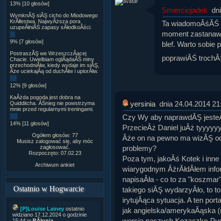
13% [10 głosów]
Smierciojadek
dn
WymknĂŞ siĂŞ cicho do Miodowego
KrĂłlestwa. NajwyÂższa pora
Ta wiadomoÂśĂŚ b
uzupeÂłniĂŚ zapasy sÂłodkoÂści.
moment zastanawia
9% [7 głosów]
blef. Warto sobie
PostraszĂŞ we WrzeszczÂącej
poprawiĂŚ troch
Chacie. Uwielbiam oglÂądaĂŚ miny
przechodniĂłw, kiedy wydaje im siĂŞ,
Âże uciekajÂą od duchĂłw i upiorĂłw.
12% [9 głosów]
KaÂżda pogoda jest dobra na
yersinia
dnia 24.04.2014 21
Quidditcha. ÂŚnieg nie powstrzyma
mnie przed regularnymi treningami.
Czy Wy aby naprawdĂŞ jesteÂ
14% [11 głosów]
PrzecieÂż Daniel juÂż tyyyyy
Ogółem głosów: 77
Âże on na pewno ma wizĂŞ od
Musisz zalogować się, aby móc
problemy?
zagłosować.
Rozpoczęto: 07.02.23
Poza tym, jakoÂś Kotek i inne
Archiwum ankiet
wiarygodnym ÂźrĂłdÂłem infor
napisaÂła - co to za "koszmar
Ostatnio w Hogwarcie
takiego siĂŞ wydarzyÂło, to to 
irytujÂąca sytuacja. A ten por
[P]Louise Lainey
ostatnio
jak angielska/amerykaĂąska 
widziano 17.12.2024 o godzinie
wersja naszych Kozaczko-Pud
15:44 w
BÂłonia