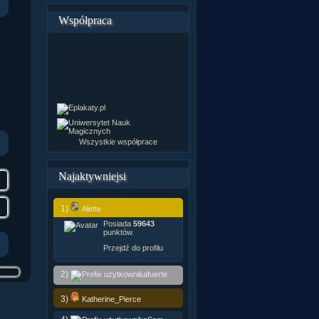
Współpraca
Wszystkie współprace
Najaktywniejsi
1)
Alette
Posiada
59643
punktów.
Przejdź do profilu
2)
fuerte
3)
Katherine_Pierce