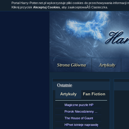
Portal Harry-Potter.net.pl wykorzystuje pliki cookies do przechowywania informacji 
Kliknij przycisk
Akceptuj Cookies
, aby zaakceptowaĂŚ Ciasteczka.
Strona Główna
Artykuły
Ostatnie
Artykuły
Fan Fiction
Magiczne puzzle HP
[NZ]Rozd
Prorok Niecodzienny ...
[NZ]Rozd
The House of Gaunt
[NZ]Rozd
HPnet istnieje naprawdę
Remus L