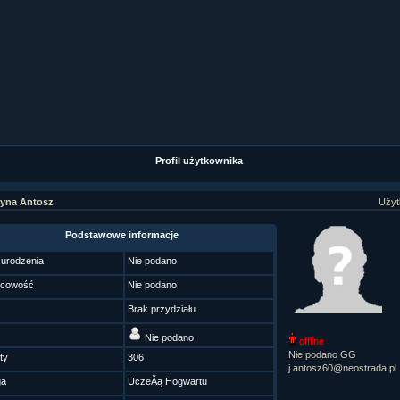
ział 9 cz.1...
ział 8 cz.2...
ział 8 cz.1...
fan fiction! <<
Profil użytkownika
zyna Antosz
Użyt
Podstawowe informacje
 urodzenia
Nie podano
scowość
Nie podano
Brak przydziału
Nie podano
offline
Nie podano GG
ty
306
j.antosz60@neostrada.pl
ga
UczeĂą Hogwartu