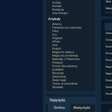
Nick
Szukaj
Kontakt
Klien
Redakcja
Izba Pamięci
Artykuły
Aktorzy
Fantastyczne zwierzęta
Filmy
Data 
Gry
Hogwart
Osta
HPnet
Inne
Kome
Książki
Magiczne miejsca
Post
Magiczne przedmioty
Materiały z Pottermore
Post
Postacie
Prorok Niecodzienny
Napi
Quidditch
Recenzje
Napi
Stworzenia
Świat magii
Doda
Teorie, przemyslenia
Wywiady
Doda
Punk
Statystyki
Online
Statystyki