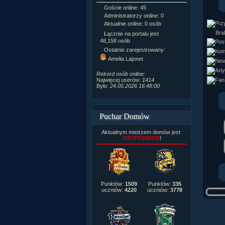
Goście online: 45
Napisanych a
Administratorzy online: 0
Dodanych n
Aktualnie online: 0 osób
Zdjęć w galeri
Tematów na f
Brak
Łącznie na portalu jest
Postów na fo
48,158 osób
Komentarzy d
Ostatnio zarejestrowany:
222,019
Amelia Lajonet
Rozdanych p
Wlepionych o
Rekord osób online:
Najwięcej userów:
1414
Było:
24.05.2026 16:48:00
Puchar Domów
Aktualnym mistrzem domów jest
GRYFFINDOR
!
Punktów:
1509
Punktów:
335
uczniów:
4220
uczniów:
3778