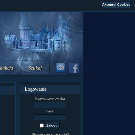
dakcja
Szukaj
Logowanie
Nazwa użytkownika
Hasło
Nie masz jeszcze konta?