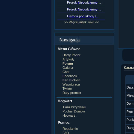
Prorok Niecodzienny ...
[NZ]Rozd
Prorok Niecodzienny ...
[NZ]Rozd
Historia pod skórą z...
[NZ]Rozd
>> Więcej artykułów! <<
>> Więcej 
Nawigacja
Menu Główne
Harry Potter
Artykuły
Forum
Galeria
Katar
Chat
Facebook
Fan Fiction
Współpraca
Data
Twitter
Daty premier
Miej
Hogwart
Dom
Tiara Przydziału
Puchar Domów
Płeć
Hogwart
Punk
Pomoc
Ran
Regulamin
FAQ