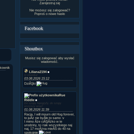
Zarejestruj się
Nie możesz się zalogować?
Poproś o
nowe hasło
Facebook
Shoutbox
Musisz się zalogować aby wysłać
wiadomość.
kownik
Liliana2194
O choinka!
03.08.2026 15:12
DziĂŞki
Rue
Riddle
Do szopy hipogryfy, do szopy
wszyscy wraz!
01.08.2026 11:39
Racja, I will mourn old Hog forever,
to juÂż nie byÂło to samo :v
I mimo Âże ciĂŞÂżko w te
urodziny, to i tak wszystkiego naj
naj, 17 moÂżna mieĂŚ do 40 na
spokojnie