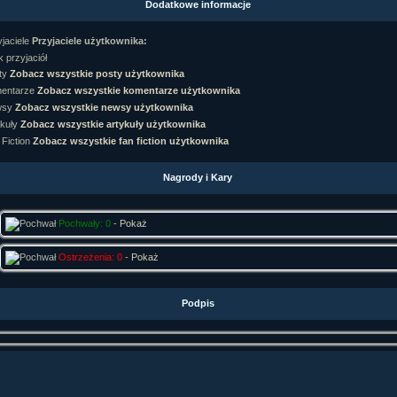
Dodatkowe informacje
rtykułów:
1,087
ewsów:
10,564
Przyjaciele użytkownika:
i:
21,490
orum:
3,921
 przyjaciół
rum:
319,637
Zobacz wszystkie posty użytkownika
o materiałów:
Zobacz wszystkie komentarze użytkownika
Zobacz wszystkie newsy użytkownika
ochwał:
3,327
strzeżeń:
4,170
Zobacz wszystkie artykuły użytkownika
Zobacz wszystkie fan fiction użytkownika
Nagrody i Kary
Pochwały: 0
-
Pokaż
Ostrzeżenia: 0
-
Pokaż
Podpis