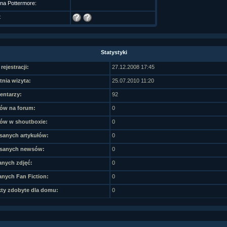
 na Pottermore:
t
Statystyki
rejestracji:
27.12.2008 17:45
tnia wizyta:
25.07.2010 11:20
ntarzy:
92
ów na forum:
0
ów w shoutboxie:
0
sanych artykułów:
0
sanych newsów:
0
nych zdjęć:
0
nych Fan Fiction:
0
ty zdobyte dla domu:
0