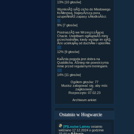
13% [10 głosów]
WymknĂŞ siĂŞ cicho do Miodowego
KrĂłlestwa. NajwyÂższa pora
uzupeÂłniĂŚ zapasy sÂłodkoÂści.
9% [7 głosów]
PostraszĂŞ we WrzeszczÂącej
Chacie. Uwielbiam oglÂądaĂŚ miny
przechodniĂłw, kiedy wydaje im siĂŞ,
Âże uciekajÂą od duchĂłw i upiorĂłw.
12% [9 głosów]
KaÂżda pogoda jest dobra na
Quidditcha. ÂŚnieg nie powstrzyma
mnie przed regularnymi treningami.
14% [11 głosów]
Ogółem głosów: 77
Musisz zalogować się, aby móc
zagłosować.
Rozpoczęto: 07.02.23
Archiwum ankiet
Ostatnio w Hogwarcie
[P]Louise Lainey
ostatnio
widziano 17.12.2024 o godzinie
15:44 w
BÂłonia