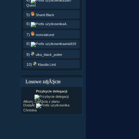
4)
Sam
Quest
5)
Shanti Black
6)
A.
7)
monciakund
8)
ania919
9)
ulka_black_potter
10)
Klaudia Lind
Losowe zdjĂŞcie
Przybycie delegacji
Album:
ZdjĂŞcia z planu
DodaÂł:
Christina