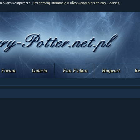
na twoim komputerze. [
Przeczytaj informacje o uÂżywanych przez nas Cookies
].
Forum
Galeria
Fan Fiction
Hogwart
Re
ział 10 cz....
ział 10 cz....
ział 9 cz.2...
upin