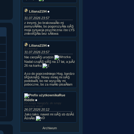
Liliana2194
O choinka!
31.07.2026 23:57
z innymi, bo brakowaÂło mi
pomysÂłĂłw, bo pogorszyÂła siĂŞ
moja sytuacja psychiczna i bo LYS
zniknĂŞÂła bez sÂłowa
Liliana2194
O choinka!
31.07.2026 23:57
Nie cierpiĂŞ urodzin
Nadal czujĂŞ siĂŞ na 17 lat, a juÂż
26 na karku
A co do poprzedniego Hog, bardzo
tĂŞskniĂŞ. Nowy mniej mi siĂŞ
podobaÂł, bo nie wyszÂły mi
poboczne, bo za maÂło pisaÂłam
Rue
Riddle
Do szopy hipogryfy, do szopy
wszyscy wraz!
26.07.2026 20:12
Jako tako, nawet mi siĂŞ sb dziÂś
ÂśniÂło
Archiwum