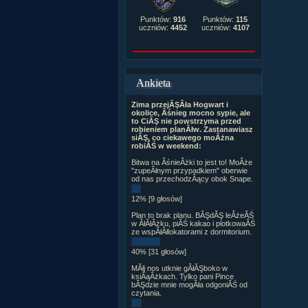
Punktów:
916
Punktów:
115
uczniów:
4452
uczniów:
4107
Ankieta
Zima przejĂŞÂła Hogwart i
okolice, Âśnieg mocno sypie, ale
to CiĂŞ nie powstrzyma przed
robieniem planĂłw. Zastanawiasz
siĂŞ, co ciekawego moÂżna
robiĂŚ w weekend:
Bitwa na ÂśnieÂżki to jest to! MoÂże
"zupeÂłnym przypadkiem" oberwie
od nas przechodzÂący obok Snape.
12% [9 głosów]
Plan to brak planu. BĂŞdĂŞ leÂżeĂŚ
w ÂłĂłÂżku, piĂŚ kakao i plotkowaĂŚ
ze wspĂłÂłlokatorami z dormitorium.
40% [31 głosów]
MĂłj nos utknie gÂłĂŞboko w
ksiÂąÂżkach. Tylko pani Pince
bĂŞdzie mnie mogÂła odgoniĂŚ od
czytania.