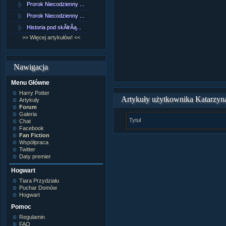
Prorok Niecodzienny ...
[NZ]RozdziaÂł 9 cz....
Prorok Niecodzienny ...
[NZ]RozdziaÂł 8 cz....
Historia pod skĂłrÂą...
[NZ]RozdziaÂł 8 cz....
>> Więcej artykułów! <<
>> Więcej fan fiction! <<
Nawigacja
Menu Główne
Harry Potter
Artykuły użytkownika Katarzyn
Artykuły
Forum
Galeria
Tytuł
Chat
Facebook
Fan Fiction
Współpraca
Twitter
Daty premier
Hogwart
Tiara Przydziału
Puchar Domów
Hogwart
Pomoc
Regulamin
FAQ