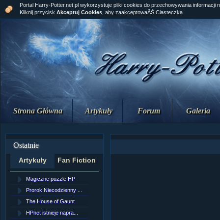
Portal Harry-Potter.net.pl wykorzystuje pliki cookies do przechowywania informacji 
Kliknij przycisk
Akceptuj Cookies
, aby zaakceptowaĂŚ Ciasteczka.
Strona Główna
Artykuły
Forum
Galeria
Ostatnie
Artykuły
Fan Fiction
Magiczne puzzle HP
[NZ]RozdziaÂł 10 cz...
Prorok Niecodzienny ...
[NZ]RozdziaÂł 10 cz...
The House of Gaunt
[NZ]RozdziaÂł 9 cz....
HPnet istnieje napra...
Remus Lupin