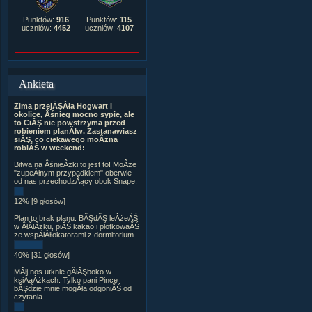
Punktów:
916
Punktów:
115
uczniów:
4452
uczniów:
4107
Ankieta
Zima przejĂŞÂła Hogwart i
okolice, Âśnieg mocno sypie, ale
to CiĂŞ nie powstrzyma przed
robieniem planĂłw. Zastanawiasz
siĂŞ, co ciekawego moÂżna
robiĂŚ w weekend:
Bitwa na ÂśnieÂżki to jest to! MoÂże
"zupeÂłnym przypadkiem" oberwie
od nas przechodzÂący obok Snape.
12% [9 głosów]
Plan to brak planu. BĂŞdĂŞ leÂżeĂŚ
w ÂłĂłÂżku, piĂŚ kakao i plotkowaĂŚ
ze wspĂłÂłlokatorami z dormitorium.
40% [31 głosów]
MĂłj nos utknie gÂłĂŞboko w
ksiÂąÂżkach. Tylko pani Pince
bĂŞdzie mnie mogÂła odgoniĂŚ od
czytania.