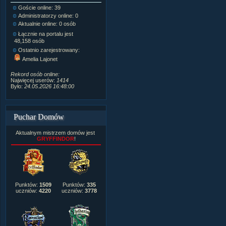
Goście online: 39
Napisanych artykułów:
1,087
Administratorzy online: 0
Dodanych newsów:
10,564
Aktualnie online: 0 osób
Zdjęć w galerii:
21,490
Tematów na forum:
3,921
Łącznie na portalu jest
Postów na forum:
319,637
48,158 osób
Komentarzy do materiałów:
Ostatnio zarejestrowany:
222,019
Amelia Lajonet
Rozdanych pochwał:
3,327
Wlepionych ostrzeżeń:
4,170
Rekord osób online:
Najwięcej userów:
1414
Było:
24.05.2026 16:48:00
Puchar Domów
Aktualnym mistrzem domów jest
GRYFFINDOR
!
Punktów:
1509
Punktów:
335
uczniów:
4220
uczniów:
3778