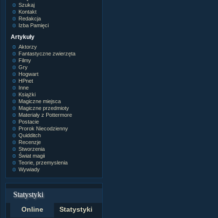
Szukaj
Kontakt
Redakcja
Izba Pamięci
Artykuły
Aktorzy
Fantastyczne zwierzęta
Filmy
Gry
Hogwart
HPnet
Inne
Książki
Magiczne miejsca
Magiczne przedmioty
Materiały z Pottermore
Postacie
Prorok Niecodzienny
Quidditch
Recenzje
Stworzenia
Świat magii
Teorie, przemyslenia
Wywiady
Statystyki
Online
Statystyki