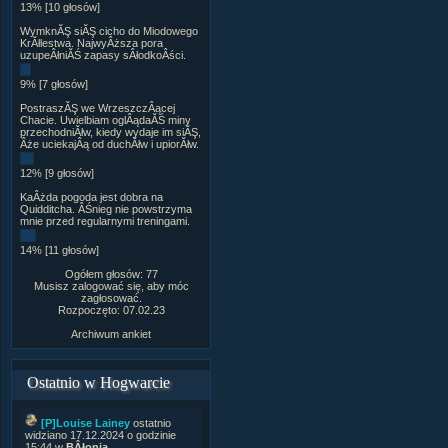
13% [10 głosów]
WymknĂŞ siĂŞ cicho do Miodowego
KrĂłlestwa. NajwyÂższa pora
uzupeÂłniĂŚ zapasy sÂłodkoÂści.
9% [7 głosów]
PostraszĂŞ we WrzeszczÂącej
Chacie. Uwielbiam oglÂądaĂŚ miny
przechodniĂłw, kiedy wydaje im siĂŞ,
Âże uciekajÂą od duchĂłw i upiorĂłw.
12% [9 głosów]
KaÂżda pogoda jest dobra na
Quidditcha. ÂŚnieg nie powstrzyma
mnie przed regularnymi treningami.
14% [11 głosów]
Ogółem głosów: 77
Musisz zalogować się, aby móc
zagłosować.
Rozpoczęto: 07.02.23
Archiwum ankiet
Ostatnio w Hogwarcie
[P]Louise Lainey
ostatnio
widziano 17.12.2024 o godzinie
15:44 w
BÂłonia