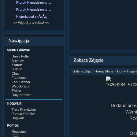
Prorok Niecodzienny ...
[NZ]RozdziaÂł 9 cz....
Prorok Niecodzienny ...
[NZ]RozdziaÂł 8 cz....
Historia pod skĂłrÂą...
[NZ]RozdziaÂł 8 cz....
>> Więcej artykułów! <<
>> Więcej fan fiction! <<
Nawigacja
Menu Główne
Harry Potter
Zobacz Zdjęcie
Artykuły
Forum
Galeria
Galerie Zdjęć
>
Fanart-Inne
>
Domy Hogwa
Chat
Facebook
Fan Fiction
Współpraca
Twitter
Daty premier
Hogwart
Dodano prze
Tiara Przydziału
Wymia
Puchar Domów
Rzo
Hogwart
Pomoc
Regulamin
Oc
FAQ