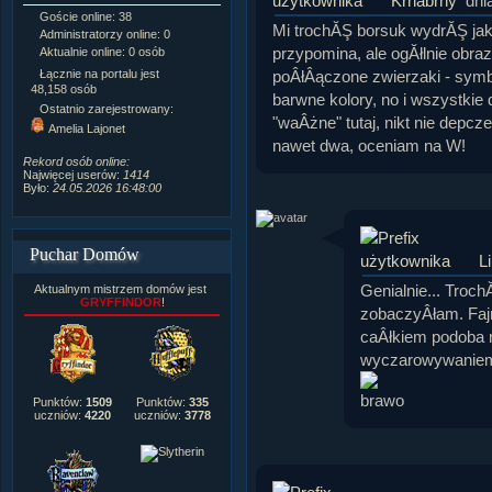
Krnabrny
dni
Goście online: 38
Napisanych artykułów:
1,087
Mi trochĂŞ borsuk wydrĂŞ ja
Administratorzy online: 0
Dodanych newsów:
10,564
przypomina, ale ogĂłlnie obraz
Aktualnie online: 0 osób
Zdjęć w galerii:
21,490
Tematów na forum:
3,921
poÂłÂączone zwierzaki - sym
Łącznie na portalu jest
Postów na forum:
319,637
48,158 osób
barwne kolory, no i wszystki
Komentarzy do materiałów:
Ostatnio zarejestrowany:
222,019
"waÂżne" tutaj, nikt nie depcz
Amelia Lajonet
Rozdanych pochwał:
3,327
nawet dwa, oceniam na W!
Wlepionych ostrzeżeń:
4,170
Rekord osób online:
Najwięcej userów:
1414
Było:
24.05.2026 16:48:00
Puchar Domów
Li
Genialnie... Troc
Aktualnym mistrzem domów jest
GRYFFINDOR
!
zobaczyÂłam. Fajni
caÂłkiem podoba 
wyczarowywaniem 
Punktów:
1509
Punktów:
335
uczniów:
4220
uczniów:
3778