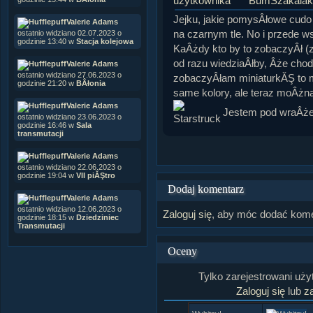
BumSzakalak
Jejku, jakie pomysÂłowe cudo
Valerie Adams
na czarnym tle. No i przede 
ostatnio widziano 02.07.2023 o
godzinie 13:40 w
Stacja kolejowa
KaÂżdy kto by to zobaczyÂł (
od razu wiedziaÂłby, Âże cho
Valerie Adams
ostatnio widziano 27.06.2023 o
zobaczyÂłam miniaturkĂŞ to
godzinie 21:20 w
BÂłonia
same kolory, ale teraz moÂżn
Valerie Adams
Jestem pod wraÂże
ostatnio widziano 23.06.2023 o
godzinie 16:46 w
Sala
transmutacji
Valerie Adams
ostatnio widziano 22.06.2023 o
godzinie 19:04 w
VII piĂŞtro
Dodaj komentarz
Valerie Adams
ostatnio widziano 12.06.2023 o
Zaloguj się
, aby móc dodać kome
godzinie 18:15 w
Dziedziniec
Transmutacji
Oceny
Tylko zarejestrowani uż
Zaloguj się
lub
za