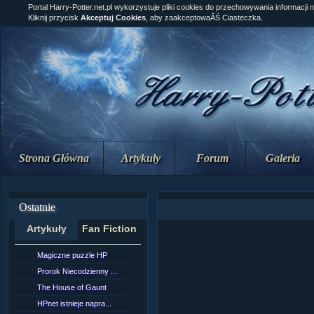
Portal Harry-Potter.net.pl wykorzystuje pliki cookies do przechowywania informacji 
Kliknij przycisk
Akceptuj Cookies
, aby zaakceptowaĂŚ Ciasteczka.
Strona Główna
Artykuły
Forum
Galeria
Ostatnie
Artykuły
Fan Fiction
Magiczne puzzle HP
[NZ]RozdziaÂł 10 cz...
Prorok Niecodzienny ...
[NZ]RozdziaÂł 10 cz...
The House of Gaunt
[NZ]RozdziaÂł 9 cz....
HPnet istnieje napra...
Remus Lupin