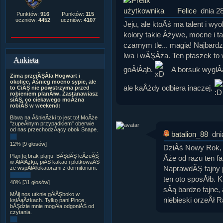
Felice
dnia 2
Punktów:
916
Punktów:
115
uczniów:
4452
uczniów:
4107
Jeju, ale ktoÂś ma talent i w
kolory takie Âżywe, mocne i 
czarnym tle... magia! Najbard
lwa i wĂŞÂża. Ten ptaszek to
Ankieta
goÂłÂąb.
A borsuk wyglÂ
Zima przejĂŞÂła Hogwart i
okolice, Âśnieg mocno sypie, ale
ale kaÂżdy odbiera inaczej.
to CiĂŞ nie powstrzyma przed
robieniem planĂłw. Zastanawiasz
siĂŞ, co ciekawego moÂżna
robiĂŚ w weekend:
Bitwa na ÂśnieÂżki to jest to! MoÂże
"zupeÂłnym przypadkiem" oberwie
od nas przechodzÂący obok Snape.
batalion_88
dni
12% [9 głosów]
DziÂś Nowy Rok, 
Plan to brak planu. BĂŞdĂŞ leÂżeĂŚ
Âże od razu ten fa
w ÂłĂłÂżku, piĂŚ kakao i plotkowaĂŚ
NaprawdĂŞ fajny 
ze wspĂłÂłlokatorami z dormitorium.
ten oto sposĂłb. 
40% [31 głosów]
sÂą bardzo fajne, 
MĂłj nos utknie gÂłĂŞboko w
niebieski orzeÂł 
ksiÂąÂżkach. Tylko pani Pince
bĂŞdzie mnie mogÂła odgoniĂŚ od
czytania.