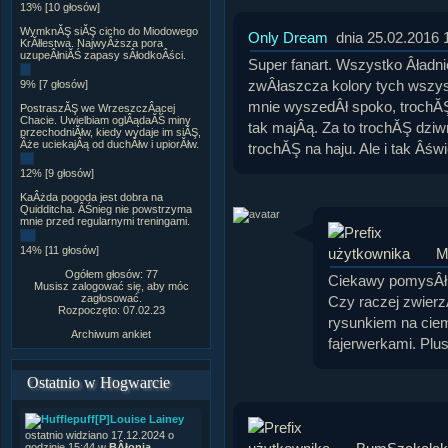
13% [10 głosów]
WymknĂŞ siĂŞ cicho do Miodowego
Only Dream
dnia 25.02.2016 
KrĂłlestwa. NajwyÂższa pora
uzupeÂłniĂŚ zapasy sÂłodkoÂści.
Super fanart. Wszystko Âładn
zwÂłaszcza kolory tych wszys
9% [7 głosów]
mnie wyszedÂł spoko, trochĂŞ
PostraszĂŞ we WrzeszczÂącej
Chacie. Uwielbiam oglÂądaĂŚ miny
tak majÂą. Za to trochĂŞ dziw
przechodniĂłw, kiedy wydaje im siĂŞ,
Âże uciekajÂą od duchĂłw i upiorĂłw.
trochĂŞ na haju. Ale i tak Âśw
12% [9 głosów]
KaÂżda pogoda jest dobra na
Quidditcha. ÂŚnieg nie powstrzyma
mnie przed regularnymi treningami.
14% [11 głosów]
M
Ogółem głosów: 77
Ciekawy pomysÂł,
Musisz zalogować się, aby móc
zagłosować.
Czy raczej zwierz
Rozpoczęto: 07.02.23
rysunkiem na ciem
Archiwum ankiet
fajerwerkami. Plu
Ostatnio w Hogwarcie
[P]Louise Lainey
ostatnio widziano 17.12.2024 o
godzinie 15:44 w
BÂłonia