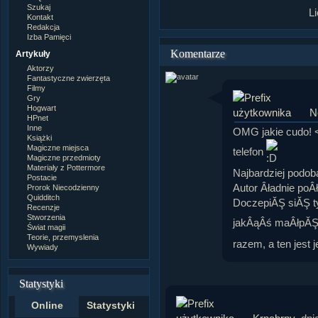
Szukaj
L
Kontakt
Redakcja
Izba Pamięci
Komentarze
Artykuły
Aktorzy
Fantastyczne zwierzęta
Filmy
Gry
Hogwart
N
HPnet
Inne
OMG jakie cudo! 
Książki
Magiczne miejsca
telefon
Magiczne przedmioty
Materiały z Pottermore
Najbardziej podob
Postacie
Autor Âładnie poÂ
Prorok Niecodzienny
Quidditch
DoczepiĂŞ siĂŞ ty
Recenzje
Stworzenia
jakÂąÂś maÂłpĂ
Świat magii
Teorie, przemyslenia
razem, a ten jest 
Wywiady
Statystyki
Online
Statystyki