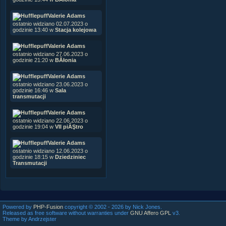
Valerie Adams
ostatnio widziano 02.07.2023 o
godzinie 13:40 w
Stacja kolejowa
Valerie Adams
ostatnio widziano 27.06.2023 o
godzinie 21:20 w
BÂłonia
Valerie Adams
ostatnio widziano 23.06.2023 o
godzinie 16:46 w
Sala
transmutacji
Valerie Adams
ostatnio widziano 22.06.2023 o
godzinie 19:04 w
VII piĂŞtro
Valerie Adams
ostatnio widziano 12.06.2023 o
godzinie 18:15 w
Dziedziniec
Transmutacji
Powered by
PHP-Fusion
copyright © 2002 - 2026 by Nick Jones.
Released as free software without warranties under
GNU Affero GPL
v3.
Theme by Andrzejster