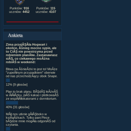
Punktów:
916
Punktów:
115
uczniów:
4452
uczniów:
4107
Ankieta
Zima przejĂŞÂła Hogwart i
okolice, Âśnieg mocno sypie, ale
to CiĂŞ nie powstrzyma przed
robieniem planĂłw. Zastanawiasz
siĂŞ, co ciekawego moÂżna
robiĂŚ w weekend:
Bitwa na ÂśnieÂżki to jest to! MoÂże
"zupeÂłnym przypadkiem" oberwie
od nas przechodzÂący obok Snape.
12% [9 głosów]
Plan to brak planu. BĂŞdĂŞ leÂżeĂŚ
w ÂłĂłÂżku, piĂŚ kakao i plotkowaĂŚ
ze wspĂłÂłlokatorami z dormitorium.
40% [31 głosów]
MĂłj nos utknie gÂłĂŞboko w
ksiÂąÂżkach. Tylko pani Pince
bĂŞdzie mnie mogÂła odgoniĂŚ od
czytania.