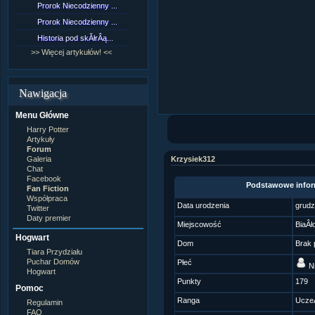
Prorok Niecodzienny ...
[NZ]RozdziaÂł 9 cz....
Prorok Niecodzienny ...
[NZ]RozdziaÂł 8 cz....
Historia pod skĂłrÂą...
[NZ]RozdziaÂł 8 cz....
>> Więcej artykułów! <<
>> Więcej fan fiction! <<
Nawigacja
Menu Główne
Harry Potter
Artykuły
Forum
Galeria
Krzysiek312
Chat
Facebook
Podstawowe infor
Fan Fiction
Współpraca
Data urodzenia
grudz
Twitter
Daty premier
Miejscowość
BiaÂł
Hogwart
Dom
Brak 
Tiara Przydziału
Puchar Domów
Płeć
Ni
Hogwart
Punkty
179
Pomoc
Ranga
Ucze
Regulamin
FAQ