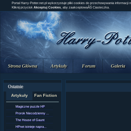
Portal Harry-Potter.net.pl wykorzystuje pliki cookies do przechowywania informacji 
Kliknij przycisk
Akceptuj Cookies
, aby zaakceptowaĂŚ Ciasteczka.
Strona Główna
Artykuły
Forum
Galeria
Ostatnie
Artykuły
Fan Fiction
Magiczne puzzle HP
[NZ]RozdziaÂł 10 cz...
Prorok Niecodzienny ...
[NZ]RozdziaÂł 10 cz...
The House of Gaunt
[NZ]RozdziaÂł 9 cz....
HPnet istnieje napra...
Remus Lupin