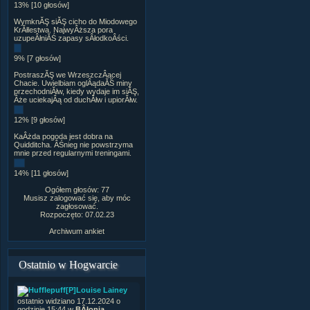
13% [10 głosów]
WymknĂŞ siĂŞ cicho do Miodowego
KrĂłlestwa. NajwyÂższa pora
uzupeÂłniĂŚ zapasy sÂłodkoÂści.
9% [7 głosów]
PostraszĂŞ we WrzeszczÂącej
Chacie. Uwielbiam oglÂądaĂŚ miny
przechodniĂłw, kiedy wydaje im siĂŞ,
Âże uciekajÂą od duchĂłw i upiorĂłw.
12% [9 głosów]
KaÂżda pogoda jest dobra na
Quidditcha. ÂŚnieg nie powstrzyma
mnie przed regularnymi treningami.
14% [11 głosów]
Ogółem głosów: 77
Musisz zalogować się, aby móc
zagłosować.
Rozpoczęto: 07.02.23
Archiwum ankiet
Ostatnio w Hogwarcie
[P]Louise Lainey
ostatnio widziano 17.12.2024 o
godzinie 15:44 w
BÂłonia