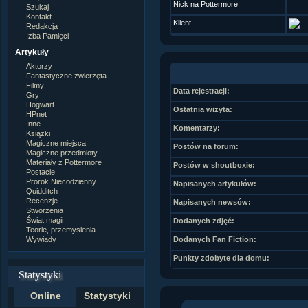
Nick na Pottermore:
Szukaj
Kontakt
Klient
Redakcja
Izba Pamięci
Artykuły
Aktorzy
Fantastyczne zwierzęta
Filmy
Data rejestracji:
Gry
Hogwart
Ostatnia wizyta:
HPnet
Inne
Komentarzy:
Książki
Magiczne miejsca
Postów na forum:
Magiczne przedmioty
Materiały z Pottermore
Postów w shoutboxie:
Postacie
Prorok Niecodzienny
Napisanych artykułów:
Quidditch
Recenzje
Napisanych newsów:
Stworzenia
Świat magii
Dodanych zdjęć:
Teorie, przemyslenia
Wywiady
Dodanych Fan Fiction:
Punkty zdobyte dla domu:
Statystyki
Online
Statystyki