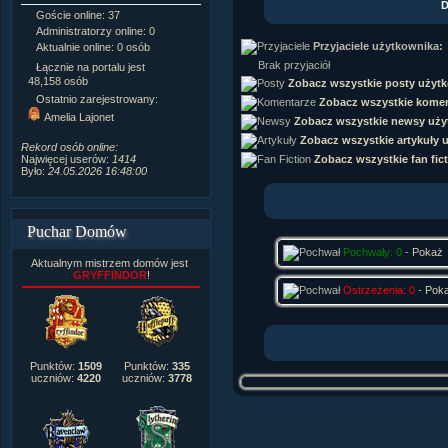
D
Goście online: 37
Napisanych artykułów:
1,087
Administratorzy online: 0
Dodanych newsów:
10,564
Przyjaciele użytkownika:
Aktualnie online: 0 osób
Zdjęć w galerii:
21,490
Tematów na forum:
3,921
Brak przyjaciół
Łącznie na portalu jest
Postów na forum:
319,637
48,158 osób
Zobacz wszystkie posty użyt
Komentarzy do materiałów:
Ostatnio zarejestrowany:
Zobacz wszystkie komen
222,019
Amelia Lajonet
Zobacz wszystkie newsy uży
Rozdanych pochwał:
3,327
Wlepionych ostrzeżeń:
4,170
Zobacz wszystkie artykuły 
Rekord osób online:
Zobacz wszystkie fan fic
Najwięcej userów:
1414
Było:
24.05.2026 16:48:00
Puchar Domów
Pochwały: 0
-
Pokaż
Aktualnym mistrzem domów jest
GRYFFINDOR
!
Ostrzeżenia: 0
-
Pok
Punktów:
1509
Punktów:
335
uczniów:
4220
uczniów:
3778