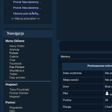
Prorok Niecodzienny ...
[NZ]RozdziaÂł 9 cz....
Prorok Niecodzienny ...
[NZ]RozdziaÂł 8 cz....
Historia pod skĂłrÂą...
[NZ]RozdziaÂł 8 cz....
>> Więcej artykułów! <<
>> Więcej fan fiction! <<
Nawigacja
Menu Główne
Harry Potter
Artykuły
Forum
Galeria
Merkus
Chat
Facebook
Podstawowe infor
Fan Fiction
Współpraca
Data urodzenia
Nie p
Twitter
Daty premier
Miejscowość
Nie p
Hogwart
Dom
Brak 
Tiara Przydziału
Puchar Domów
Płeć
Ni
Hogwart
Punkty
28
Pomoc
Ranga
CharÂ
Regulamin
FAQ