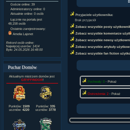
D
Goście online: 39
Napisanych artykułów:
1,087
Administratorzy online: 0
Dodanych newsów:
10,564
Aktualnie online: 0 osób
Zdjęć w galerii:
21,490
Przyjaciele użytkownika:
Tematów na forum:
3,921
Łącznie na portalu jest
Brak przyjaciół
Postów na forum:
319,637
48,158 osób
Zobacz wszystkie posty użytkowni
Komentarzy do materiałów:
Ostatnio zarejestrowany:
222,019
Zobacz wszystkie komentarze użyt
Amelia Lajonet
Rozdanych pochwał:
3,327
Zobacz wszystkie newsy użytkown
Wlepionych ostrzeżeń:
4,170
Rekord osób online:
Najwięcej userów:
1414
Zobacz wszystkie artykuły użytkow
Było:
24.05.2026 16:48:00
Zobacz wszystkie fan fiction użytk
Puchar Domów
Aktualnym mistrzem domów jest
GRYFFINDOR
!
Pochwały: 0
-
Pokaż
Ostrzeżenia: 2
-
Pokaż
Punktów:
1509
Punktów:
335
uczniów:
4220
uczniów:
3778