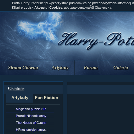
Portal Harry-Potter.net.pl wykorzystuje pliki cookies do przechowywania informacji 
Kliknij przycisk
Akceptuj Cookies
, aby zaakceptowaĂŚ Ciasteczka.
Strona Główna
Artykuły
Forum
Galeria
Ostatnie
Artykuły
Fan Fiction
Magiczne puzzle HP
[NZ]RozdziaÂł 10 cz...
Prorok Niecodzienny ...
[NZ]RozdziaÂł 10 cz...
The House of Gaunt
[NZ]RozdziaÂł 9 cz....
HPnet istnieje napra...
Remus Lupin