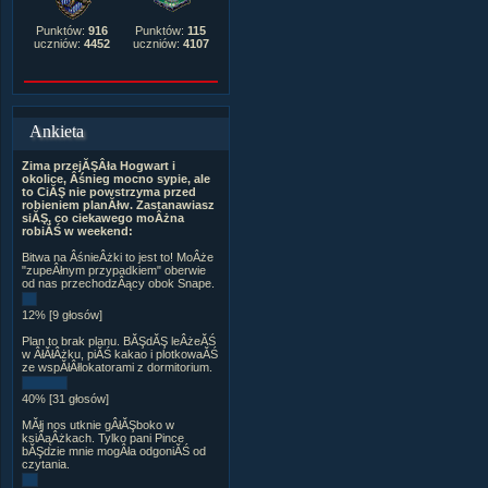
Punktów:
916
Punktów:
115
uczniów:
4452
uczniów:
4107
Ankieta
Zima przejĂŞÂła Hogwart i
okolice, Âśnieg mocno sypie, ale
to CiĂŞ nie powstrzyma przed
robieniem planĂłw. Zastanawiasz
siĂŞ, co ciekawego moÂżna
robiĂŚ w weekend:
Bitwa na ÂśnieÂżki to jest to! MoÂże
"zupeÂłnym przypadkiem" oberwie
od nas przechodzÂący obok Snape.
12% [9 głosów]
Plan to brak planu. BĂŞdĂŞ leÂżeĂŚ
w ÂłĂłÂżku, piĂŚ kakao i plotkowaĂŚ
ze wspĂłÂłlokatorami z dormitorium.
40% [31 głosów]
MĂłj nos utknie gÂłĂŞboko w
ksiÂąÂżkach. Tylko pani Pince
bĂŞdzie mnie mogÂła odgoniĂŚ od
czytania.