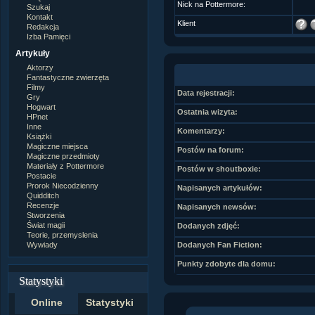
Nick na Pottermore:
Szukaj
Kontakt
Klient
Redakcja
Izba Pamięci
Artykuły
Aktorzy
Fantastyczne zwierzęta
Filmy
Data rejestracji:
Gry
Hogwart
Ostatnia wizyta:
HPnet
Inne
Komentarzy:
Książki
Magiczne miejsca
Postów na forum:
Magiczne przedmioty
Materiały z Pottermore
Postów w shoutboxie:
Postacie
Prorok Niecodzienny
Napisanych artykułów:
Quidditch
Recenzje
Napisanych newsów:
Stworzenia
Świat magii
Dodanych zdjęć:
Teorie, przemyslenia
Wywiady
Dodanych Fan Fiction:
Punkty zdobyte dla domu:
Statystyki
Online
Statystyki