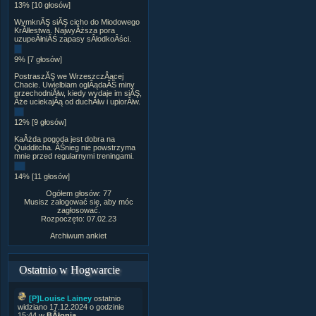
13% [10 głosów]
WymknĂŞ siĂŞ cicho do Miodowego
KrĂłlestwa. NajwyÂższa pora
uzupeÂłniĂŚ zapasy sÂłodkoÂści.
9% [7 głosów]
PostraszĂŞ we WrzeszczÂącej
Chacie. Uwielbiam oglÂądaĂŚ miny
przechodniĂłw, kiedy wydaje im siĂŞ,
Âże uciekajÂą od duchĂłw i upiorĂłw.
12% [9 głosów]
KaÂżda pogoda jest dobra na
Quidditcha. ÂŚnieg nie powstrzyma
mnie przed regularnymi treningami.
14% [11 głosów]
Ogółem głosów: 77
Musisz zalogować się, aby móc
zagłosować.
Rozpoczęto: 07.02.23
Archiwum ankiet
Ostatnio w Hogwarcie
[P]Louise Lainey
ostatnio
widziano 17.12.2024 o godzinie
15:44 w
BÂłonia