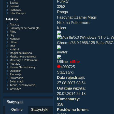
Punkty
Szukaj
3252
Kontakt
Redakcja
Ranga
Izba Pamięci
Fascynat Czarnej Magii
Artykuły
Nick na Pottermore:
Aktorzy
Klient
Fantastyczne zwierzęta
Filmy
Gry
Hogwart
HPnet
Inne
Książki
Magiczne miejsca
Magiczne przedmioty
Materiały z Pottermore
offline
Postacie
4090725
Prorok Niecodzienny
Quidditch
Statystyki
Recenzje
Data rejestracji:
Stworzenia
Świat magii
27.08.2007 08:54
Teorie, przemyslenia
Ostatnia wizyta:
Wywiady
20.07.2014 22:13
Komentarzy:
Statystyki
358
Postów na forum:
Online
Statystyki