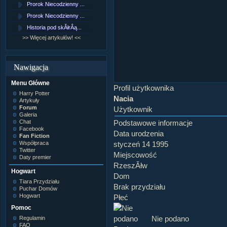
Prorok Niecodzienny ...
[NZ]RozdziaÂł 9 cz....
Prorok Niecodzienny ...
[NZ]RozdziaÂł 8 cz....
Historia pod skĂłrÂą...
[NZ]RozdziaÂł 8 cz....
>> Więcej artykułów! <<
>> Więcej fan fiction! <<
Nawigacja
Menu Główne
Profil użytkownika
Harry Potter
Nacia
Artykuły
Forum
Użytkownik
Galeria
Chat
Podstawowe informacje
Facebook
Data urodzenia
Fan Fiction
Współpraca
styczeń 14 1995
Twitter
Miejscowość
Daty premier
RzeszĂłw
Hogwart
Dom
Tiara Przydziału
Brak przydziału
Puchar Domów
Hogwart
Płeć
Pomoc
Nie podano
Regulamin
FAQ