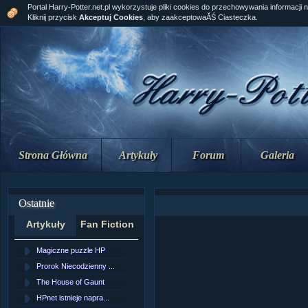
Portal Harry-Potter.net.pl wykorzystuje pliki cookies do przechowywania informacji 
Kliknij przycisk
Akceptuj Cookies
, aby zaakceptowaĂŚ Ciasteczka.
Strona Główna
Artykuły
Forum
Galeria
Ostatnie
Artykuły
Fan Fiction
Magiczne puzzle HP
[NZ]RozdziaÂł 10 cz...
Prorok Niecodzienny ...
[NZ]RozdziaÂł 10 cz...
The House of Gaunt
[NZ]RozdziaÂł 9 cz....
HPnet istnieje napra...
Remus Lupin