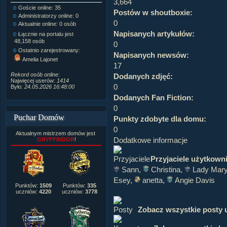
3,664
Goście online: 35
Napisanych artykułów:
1,087
Postów w shoutboxie:
Administratorzy online: 0
Dodanych newsów:
10,564
0
Aktualnie online: 0 osób
Zdjęć w galerii:
21,490
Tematów na forum:
3,921
Napisanych artykułów:
Łącznie na portalu jest
Postów na forum:
319,637
48,158 osób
0
Komentarzy do materiałów:
Ostatnio zarejestrowany:
Napisanych newsów:
222,019
Amelia Lajonet
Rozdanych pochwał:
3,327
17
Wlepionych ostrzeżeń:
4,170
Rekord osób online:
Dodanych zdjęć:
Najwięcej userów:
1414
0
Było:
24.05.2026 16:48:00
Dodanych Fan Fiction:
0
Puchar Domów
Punkty zdobyte dla domu:
0
Aktualnym mistrzem domów jest
Dodatkowe informacje
GRYFFINDOR
!
Przyjaciele użytkown
Sann
,
Christina
,
Lady Mary
Esey
,
anetta
,
Angie Davis
Punktów:
1509
Punktów:
335
uczniów:
4220
uczniów:
3778
Zobacz wszystkie posty 