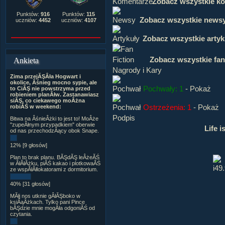
Zobacz wszystkie k
Punktów:
916
Punktów:
115
Zobacz wszystkie news
uczniów:
4452
uczniów:
4107
Zobacz wszystkie artyk
Zobacz wszystkie fan
Ankieta
Nagrody i Kary
Zima przejĂŞÂła Hogwart i
okolice, Âśnieg mocno sypie, ale
Pochwały: 1
-
Pokaż
to CiĂŞ nie powstrzyma przed
robieniem planĂłw. Zastanawiasz
siĂŞ, co ciekawego moÂżna
Ostrzeżenia: 1
-
Pokaż
robiĂŚ w weekend:
Podpis
Bitwa na ÂśnieÂżki to jest to! MoÂże
"zupeÂłnym przypadkiem" oberwie
Life i
od nas przechodzÂący obok Snape.
12% [9 głosów]
Plan to brak planu. BĂŞdĂŞ leÂżeĂŚ
w ÂłĂłÂżku, piĂŚ kakao i plotkowaĂŚ
ze wspĂłÂłlokatorami z dormitorium.
40% [31 głosów]
MĂłj nos utknie gÂłĂŞboko w
ksiÂąÂżkach. Tylko pani Pince
bĂŞdzie mnie mogÂła odgoniĂŚ od
czytania.