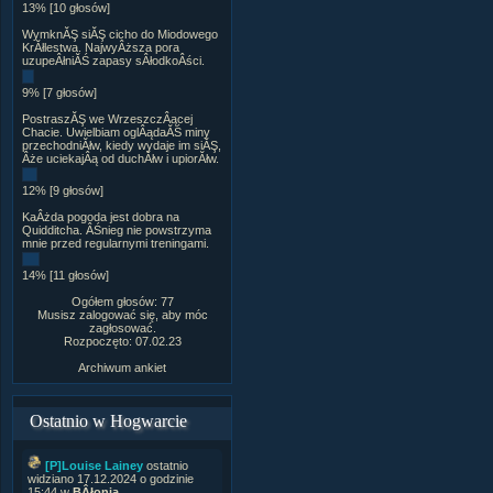
13% [10 głosów]
WymknĂŞ siĂŞ cicho do Miodowego
KrĂłlestwa. NajwyÂższa pora
uzupeÂłniĂŚ zapasy sÂłodkoÂści.
9% [7 głosów]
PostraszĂŞ we WrzeszczÂącej
Chacie. Uwielbiam oglÂądaĂŚ miny
przechodniĂłw, kiedy wydaje im siĂŞ,
Âże uciekajÂą od duchĂłw i upiorĂłw.
12% [9 głosów]
KaÂżda pogoda jest dobra na
Quidditcha. ÂŚnieg nie powstrzyma
mnie przed regularnymi treningami.
14% [11 głosów]
Ogółem głosów: 77
Musisz zalogować się, aby móc
zagłosować.
Rozpoczęto: 07.02.23
Archiwum ankiet
Ostatnio w Hogwarcie
[P]Louise Lainey
ostatnio
widziano 17.12.2024 o godzinie
15:44 w
BÂłonia