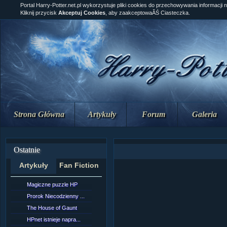
Portal Harry-Potter.net.pl wykorzystuje pliki cookies do przechowywania informacji 
Kliknij przycisk
Akceptuj Cookies
, aby zaakceptowaĂŚ Ciasteczka.
Strona Główna
Artykuły
Forum
Galeria
Ostatnie
Artykuły
Fan Fiction
Magiczne puzzle HP
[NZ]RozdziaÂł 10 cz...
Prorok Niecodzienny ...
[NZ]RozdziaÂł 10 cz...
The House of Gaunt
[NZ]RozdziaÂł 9 cz....
HPnet istnieje napra...
Remus Lupin