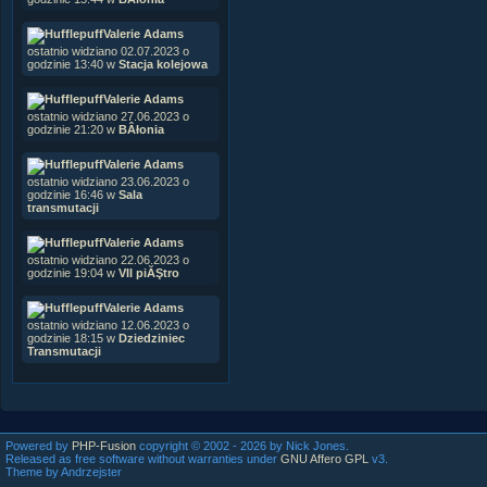
Valerie Adams
ostatnio widziano 02.07.2023 o
godzinie 13:40 w
Stacja kolejowa
Valerie Adams
ostatnio widziano 27.06.2023 o
godzinie 21:20 w
BÂłonia
Valerie Adams
ostatnio widziano 23.06.2023 o
godzinie 16:46 w
Sala
transmutacji
Valerie Adams
ostatnio widziano 22.06.2023 o
godzinie 19:04 w
VII piĂŞtro
Valerie Adams
ostatnio widziano 12.06.2023 o
godzinie 18:15 w
Dziedziniec
Transmutacji
Powered by
PHP-Fusion
copyright © 2002 - 2026 by Nick Jones.
Released as free software without warranties under
GNU Affero GPL
v3.
Theme by Andrzejster