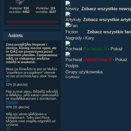
Zobacz wszystkie news
Punktów:
916
Punktów:
115
uczniów:
4452
uczniów:
4107
Zobacz wszystkie artyk
Zobacz wszystkie fan
Ankieta
Nagrody i Kary
Zima przejĂŞÂła Hogwart i
Pochwały: 0
-
Pokaż
okolice, Âśnieg mocno sypie, ale
to CiĂŞ nie powstrzyma przed
robieniem planĂłw. Zastanawiasz
siĂŞ, co ciekawego moÂżna
Ostrzeżenia: 0
-
Pokaż
robiĂŚ w weekend:
Podpis
Bitwa na ÂśnieÂżki to jest to! MoÂże
Grupy użytkownika
"zupeÂłnym przypadkiem" oberwie
od nas przechodzÂący obok Snape.
Gryffindor
12% [9 głosów]
Plan to brak planu. BĂŞdĂŞ leÂżeĂŚ
w ÂłĂłÂżku, piĂŚ kakao i plotkowaĂŚ
ze wspĂłÂłlokatorami z dormitorium.
40% [31 głosów]
MĂłj nos utknie gÂłĂŞboko w
ksiÂąÂżkach. Tylko pani Pince
bĂŞdzie mnie mogÂła odgoniĂŚ od
czytania.