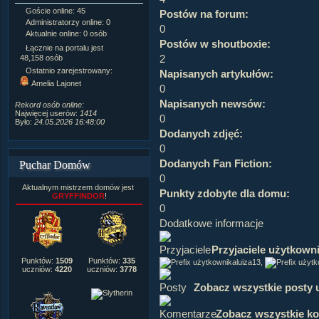
Goście online: 45
Napisanych artykułów:
1,087
Postów na forum:
Administratorzy online: 0
Dodanych newsów:
10,564
0
Aktualnie online: 0 osób
Zdjęć w galerii:
21,490
Postów w shoutboxie:
Tematów na forum:
3,921
Łącznie na portalu jest
Postów na forum:
319,637
2
48,158 osób
Komentarzy do materiałów:
Ostatnio zarejestrowany:
Napisanych artykułów:
222,019
Amelia Lajonet
0
Rozdanych pochwał:
3,327
Wlepionych ostrzeżeń:
4,170
Napisanych newsów:
Rekord osób online:
Najwięcej userów:
1414
0
Było:
24.05.2026 16:48:00
Dodanych zdjęć:
0
Dodanych Fan Fiction:
Puchar Domów
0
Aktualnym mistrzem domów jest
Punkty zdobyte dla domu:
GRYFFINDOR
!
0
Dodatkowe informacje
Przyjaciele użytkown
Punktów:
1509
Punktów:
335
luiza13
,
uczniów:
4220
uczniów:
3778
Zobacz wszystkie posty 
Zobacz wszystkie k