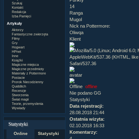
Szukaj
14
Kontakt
Redakcja
Ranga
Izba Pamięci
Mugol
Artykuły
Nick na Pottermore:
Aktorzy
Oliwqa
Fantastyczne zwierzęta
Klient
Filmy
Gry
Hogwart
HPnet
Inne
Książki
Magiczne miejsca
Magiczne przedmioty
Materiały z Pottermore
Postacie
Prorok Niecodzienny
offline
Quidditch
Recenzje
Nie podano GG
Stworzenia
Statystyki
Świat magii
Teorie, przemyslenia
Data rejestracji:
Wywiady
28.08.2018 21:44
Ostatnia wizyta:
Statystyki
02.10.2018 16:33
Komentarzy:
Online
Statystyki
4