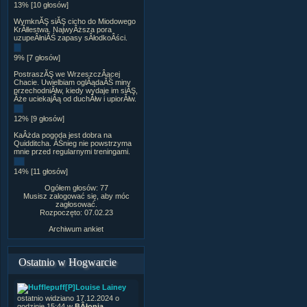
13% [10 głosów]
WymknĂŞ siĂŞ cicho do Miodowego
KrĂłlestwa. NajwyÂższa pora
uzupeÂłniĂŚ zapasy sÂłodkoÂści.
9% [7 głosów]
PostraszĂŞ we WrzeszczÂącej
Chacie. Uwielbiam oglÂądaĂŚ miny
przechodniĂłw, kiedy wydaje im siĂŞ,
Âże uciekajÂą od duchĂłw i upiorĂłw.
12% [9 głosów]
KaÂżda pogoda jest dobra na
Quidditcha. ÂŚnieg nie powstrzyma
mnie przed regularnymi treningami.
14% [11 głosów]
Ogółem głosów: 77
Musisz zalogować się, aby móc
zagłosować.
Rozpoczęto: 07.02.23
Archiwum ankiet
Ostatnio w Hogwarcie
[P]Louise Lainey
ostatnio widziano 17.12.2024 o
godzinie 15:44 w
BÂłonia