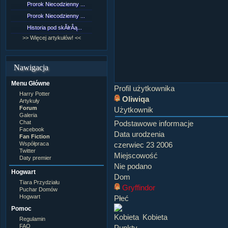
Prorok Niecodzienny ...
[NZ]RozdziaÂł 9 cz....
Prorok Niecodzienny ...
[NZ]RozdziaÂł 8 cz....
Historia pod skĂłrÂą...
[NZ]RozdziaÂł 8 cz....
>> Więcej artykułów! <<
>> Więcej fan fiction! <<
Nawigacja
Menu Główne
Profil użytkownika
Harry Potter
Oliwiqa
Artykuły
Forum
Użytkownik
Galeria
Chat
Podstawowe informacje
Facebook
Data urodzenia
Fan Fiction
Współpraca
czerwiec 23 2006
Twitter
Miejscowość
Daty premier
Nie podano
Hogwart
Dom
Tiara Przydziału
Gryffindor
Puchar Domów
Hogwart
Płeć
Pomoc
Kobieta
Regulamin
FAQ
Punkty