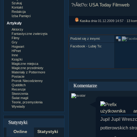
Szukaj
?rĂłd?o:
USA Today
Filmweb
Kontakt
Redakcja
Izba Pamięci
Kasika
dnia 01.12.2009 14:57 ·
13 kom
Artykuły
Aktorzy
Fantastyczne zwierzęta
Filmy
Podziel się z innymi:
Gry
Facebook - Lubię To:
Hogwart
HPnet
Inne
Książki
Magiczne miejsca
Magiczne przedmioty
Materiały z Pottermore
Postacie
Prorok Niecodzienny
Komentarze
Quidditch
Recenzje
Stworzenia
Świat magii
Teorie, przemyslenia
Wywiady
a
Jupi! Jupi! Wresz
Statystyki
potterowskich stro
Online
Statystyki