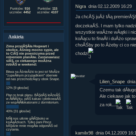
Nigra
dnia 02.12.2009 16:29
Punktów:
916
Punktów:
115
uczniów:
4452
uczniów:
4107
Ja chcĂŞ juÂż tÂą premierĂŞ!
doczekaĂŚ. I mam tylko nadzi
wszystkie waÂżne wÂątki i nic
Ankieta
koĂącu to finaÂł i duÂżo spr
choĂŚby po to Âżeby ci co nie 
Zima przejĂŞÂła Hogwart i
okolice, Âśnieg mocno sypie, ale
chodzi
to CiĂŞ nie powstrzyma przed
robieniem planĂłw. Zastanawiasz
siĂŞ, co ciekawego moÂżna
robiĂŚ w weekend:
Bitwa na ÂśnieÂżki to jest to! MoÂże
"zupeÂłnym przypadkiem" oberwie
od nas przechodzÂący obok Snape.
Lilien_Snape
dnia
12% [9 głosów]
Czemu tak dÂługo
Plan to brak planu. BĂŞdĂŞ leÂżeĂŚ
Ale ciekawe jak to
w ÂłĂłÂżku, piĂŚ kakao i plotkowaĂŚ
ze wspĂłÂłlokatorami z dormitorium.
za rok...
40% [31 głosów]
MĂłj nos utknie gÂłĂŞboko w
ksiÂąÂżkach. Tylko pani Pince
bĂŞdzie mnie mogÂła odgoniĂŚ od
czytania.
kamilx98
dnia 04.12.2009 16: