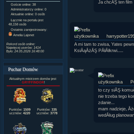
Ja chcĂŞ ten film
Goście online: 38
Napisanych artykułów:
1,087
Administratorzy online: 0
Dodanych newsów:
10,564
Aktualnie online: 0 osób
Zdjęć w galerii:
21,490
Tematów na forum:
3,921
Łącznie na portalu jest
Postów na forum:
319,637
48,158 osób
Komentarzy do materiałów:
Ostatnio zarejestrowany:
222,019
Amelia Lajonet
harrypotter19
Rozdanych pochwał:
3,327
Wlepionych ostrzeżeń:
4,170
A mi tam to zwisa, Yates pewn
Rekord osób online:
Najwięcej userów:
1414
KsiÂąÂżĂŞ PĂłÂłkrwi.....
Było:
24.05.2026 16:48:00
Puchar Domów
Aktualnym mistrzem domów jest
P
GRYFFINDOR
!
to czy siĂŞ komuÂ
nie trzeba tego 
zdanie...
mam nadzieje, Âże
Punktów:
1509
Punktów:
335
uczniów:
4220
uczniów:
3778
wedÂług planowan