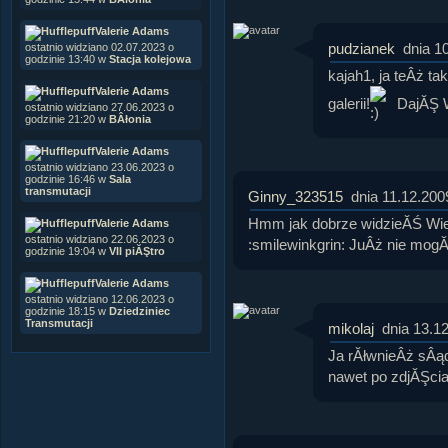
Valerie Adams
pudzianek
dnia 1
ostatnio widziano 02.07.2023 o
godzinie 13:40 w
Stacja kolejowa
kajah1, ja teÂż t
Valerie Adams
galerii!
DajĂŞ 
ostatnio widziano 27.06.2023 o
godzinie 21:20 w
BÂłonia
Valerie Adams
ostatnio widziano 23.06.2023 o
godzinie 16:46 w
Sala
transmutacji
Ginny_323515
dnia 11.12.200
Hmm jak dobrze widzieĂŚ Wi
Valerie Adams
ostatnio widziano 22.06.2023 o
:smilewinkgrin: JuÂż nie mog
godzinie 19:04 w
VII piĂŞtro
Valerie Adams
ostatnio widziano 12.06.2023 o
godzinie 18:15 w
Dziedziniec
Transmutacji
mikolaj
dnia 13.1
Ja rĂłwnieÂż sÂąd
nawet po zdjĂŞcia