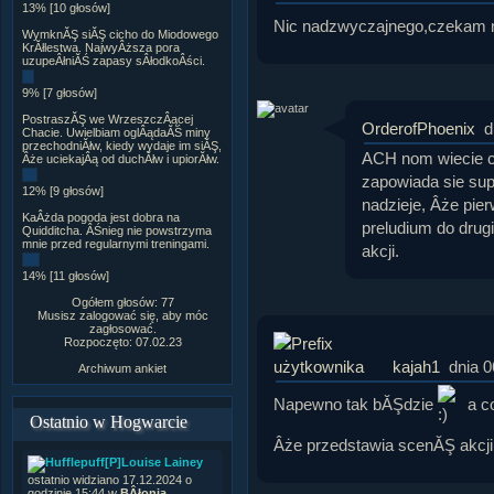
13% [10 głosów]
Nic nadzwyczajnego,czekam n
WymknĂŞ siĂŞ cicho do Miodowego
KrĂłlestwa. NajwyÂższa pora
uzupeÂłniĂŚ zapasy sÂłodkoÂści.
9% [7 głosów]
PostraszĂŞ we WrzeszczÂącej
OrderofPhoenix
d
Chacie. Uwielbiam oglÂądaĂŚ miny
przechodniĂłw, kiedy wydaje im siĂŞ,
ACH nom wiecie co
Âże uciekajÂą od duchĂłw i upiorĂłw.
zapowiada sie sup
12% [9 głosów]
nadzieje, Âże pi
KaÂżda pogoda jest dobra na
preludium do drug
Quidditcha. ÂŚnieg nie powstrzyma
mnie przed regularnymi treningami.
akcji.
14% [11 głosów]
Ogółem głosów: 77
Musisz zalogować się, aby móc
zagłosować.
Rozpoczęto: 07.02.23
kajah1
dnia 0
Archiwum ankiet
Napewno tak bĂŞdzie
a c
Ostatnio w Hogwarcie
Âże przedstawia scenĂŞ akcj
[P]Louise Lainey
ostatnio widziano 17.12.2024 o
godzinie 15:44 w
BÂłonia