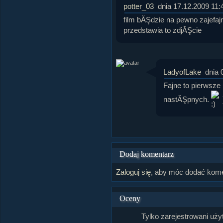
potter_03
dnia 17.12.2009 11:
film bĂŞdzie na pewno zajefaj
przedstawia to zdjĂŞcie
LadyofLake
dnia 
Fajne to pierwsz
nastĂŞpnych.
Dodaj komentarz
Zaloguj się
, aby móc dodać kome
Oceny
Tylko zarejestrowani uż