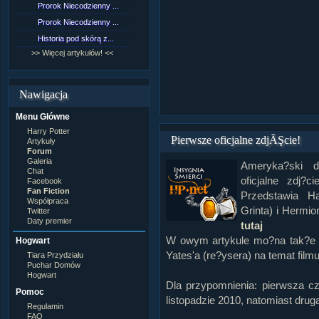
Prorok Niecodzienny ...
[NZ]Rozdział 9 cz.1...
Prorok Niecodzienny ...
[NZ]Rozdział 8 cz.2...
Historia pod skórą z...
[NZ]Rozdział 8 cz.1...
>> Więcej artykułów! <<
>> Więcej fan fiction! <<
Nawigacja
Menu Główne
Harry Potter
Pierwsze oficjalne zdjĂŞcie!
Artykuły
Forum
Galeria
Ameryka?ski d
Chat
oficjalne zdj?c
Facebook
Fan Fiction
Przedstawia Ha
Współpraca
Grinta) i Hermi
Twitter
Daty premier
tutaj
W owym artykule mo?na tak?e p
Hogwart
Yates'a (re?ysera) na temat film
Tiara Przydziału
Puchar Domów
Hogwart
Dla przypomnienia: pierwsza c
Pomoc
listopadzie 2010, natomiast druga
Regulamin
FAQ