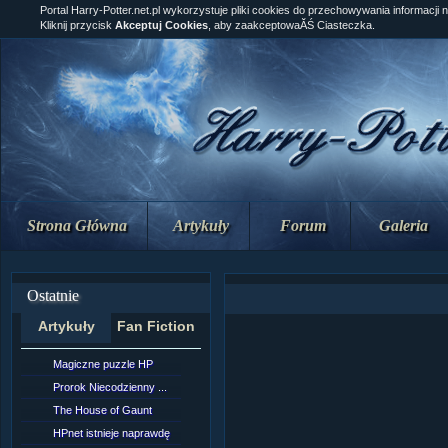
Portal Harry-Potter.net.pl wykorzystuje pliki cookies do przechowywania informacji 
Kliknij przycisk
Akceptuj Cookies
, aby zaakceptowaĂŚ Ciasteczka.
Strona Główna
Artykuły
Forum
Galeria
Ostatnie
Artykuły
Fan Fiction
Magiczne puzzle HP
[NZ]Rozdział 10 cz....
Prorok Niecodzienny ...
[NZ]Rozdział 10 cz....
The House of Gaunt
[NZ]Rozdział 9 cz.2...
HPnet istnieje naprawdę
Remus Lupin