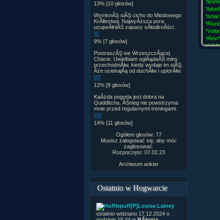
*lennn
13% [10 głosów]
*luke6
WymknĂŞ siĂŞ cicho do Miodowego
*ishar
KrĂłlestwa. NajwyÂższa pora
*Razio
uzupeÂłniĂŚ zapasy sÂłodkoÂści.
*Volta
*Revi*
9% [7 głosów]
*MiM*
*SHR
PostraszĂŞ we WrzeszczÂącej
Chacie. Uwielbiam oglÂądaĂŚ miny
*son*
przechodniĂłw, kiedy wydaje im siĂŞ,
*JR*
Âże uciekajÂą od duchĂłw i upiorĂłw.
12% [9 głosów]
KaÂżda pogoda jest dobra na
Quidditcha. ÂŚnieg nie powstrzyma
mnie przed regularnymi treningami.
14% [11 głosów]
Ogółem głosów: 77
Musisz zalogować się, aby móc
zagłosować.
Rozpoczęto: 07.02.23
Archiwum ankiet
Ostatnio w Hogwarcie
[P]Louise Lainey
ostatnio widziano 17.12.2024 o
godzinie 15:44 w
BÂłonia