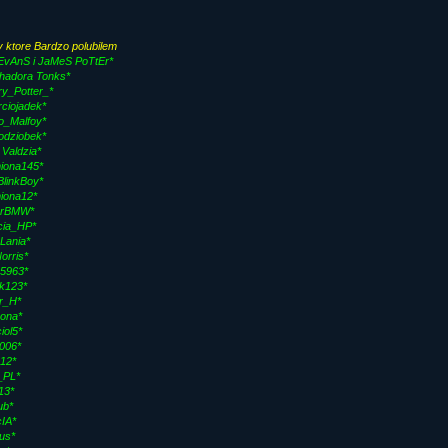
 ktore Bardzo polubilem
 EvAnS i JaMeS PoTtEr*
hadora Tonks*
ry_Potter_*
ciojadek*
o_Malfoy*
odziobek*
 Valdzia*
iona145*
BlinkBoy*
iona12*
orBMW*
ia_HP*
 Lania*
orris*
15963*
ek123*
er_H*
mona*
iol5*
006*
012*
_PL*
713*
ub*
IA*
us*