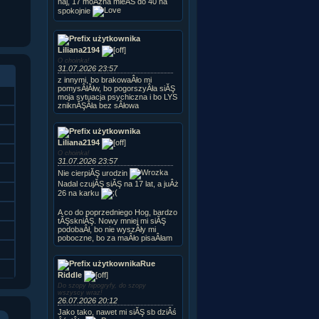
naj, 17 moÂżna mieĂŚ do 40 na
spokojnie
Liliana2194
O choinka!
31.07.2026 23:57
z innymi, bo brakowaÂło mi
pomysÂłĂłw, bo pogorszyÂła siĂŞ
moja sytuacja psychiczna i bo LYS
zniknĂŞÂła bez sÂłowa
Liliana2194
O choinka!
31.07.2026 23:57
Nie cierpiĂŞ urodzin
Nadal czujĂŞ siĂŞ na 17 lat, a juÂż
26 na karku
A co do poprzedniego Hog, bardzo
tĂŞskniĂŞ. Nowy mniej mi siĂŞ
podobaÂł, bo nie wyszÂły mi
poboczne, bo za maÂło pisaÂłam
Rue
Riddle
Do szopy hipogryfy, do szopy
wszyscy wraz!
26.07.2026 20:12
Jako tako, nawet mi siĂŞ sb dziÂś