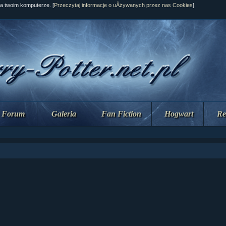
na twoim komputerze. [
Przeczytaj informacje o uÂżywanych przez nas Cookies
].
Forum
Galeria
Fan Fiction
Hogwart
Re
ziaÂł 10 cz...
ziaÂł 10 cz...
ziaÂł 9 cz....
upin