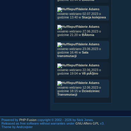
Valerie Adams
ostatnio widziano 02.07.2023 o
godzinie 13:40 w
Stacja kolejowa
Valerie Adams
ostatnio widziano 27.06.2023 o
godzinie 21:20 w
BÂłonia
Valerie Adams
ostatnio widziano 23.06.2023 o
godzinie 16:46 w
Sala
transmutacji
Valerie Adams
ostatnio widziano 22.06.2023 o
godzinie 19:04 w
VII piĂŞtro
Valerie Adams
ostatnio widziano 12.06.2023 o
godzinie 18:15 w
Dziedziniec
Transmutacji
Powered by
PHP-Fusion
copyright © 2002 - 2026 by Nick Jones.
Released as free software without warranties under
GNU Affero GPL
v3.
Theme by Andrzejster