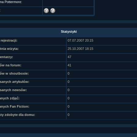
 na Pottermore:
t
Statystyki
rejestracji:
07.07.2007 20:15
tnia wizyta:
25.10.2007 18:15
ntarzy:
47
ów na forum:
41
ów w shoutboxie:
0
sanych artykułów:
0
sanych newsów:
0
nych zdjęć:
0
nych Fan Fiction:
0
ty zdobyte dla domu:
0