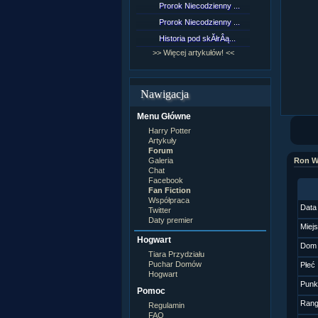
Prorok Niecodzienny ...
[NZ]Rozd
Prorok Niecodzienny ...
[NZ]Rozd
Historia pod skĂłrÂą...
[NZ]Rozd
>> Więcej artykułów! <<
>> Więcej 
Nawigacja
Menu Główne
Harry Potter
Artykuły
Forum
Galeria
Ron W
Chat
Facebook
Fan Fiction
Współpraca
Data
Twitter
Daty premier
Miej
Hogwart
Dom
Tiara Przydziału
Puchar Domów
Płeć
Hogwart
Punk
Pomoc
Ran
Regulamin
FAQ