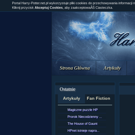
Portal Harry-Potter.net.pl wykorzystuje pliki cookies do przechowywania informacji 
Kliknij przycisk
Akceptuj Cookies
, aby zaakceptowaĂŚ Ciasteczka.
Strona Główna
Artykuły
Ostatnie
Artykuły
Fan Fiction
Magiczne puzzle HP
[NZ]Rozd
Prorok Niecodzienny ...
[NZ]Rozd
The House of Gaunt
[NZ]Rozd
HPnet istnieje napra...
Remus L