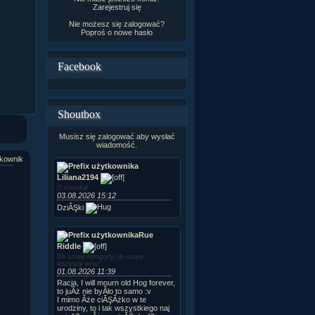
Zarejestruj się
Nie możesz się zalogować?
Poproś o
nowe hasło
Facebook
Shoutbox
Musisz się zalogować aby wysłać
wiadomość.
kownik
Liliana2194
O choinka!
03.08.2026 15:12
DziĂŞki
Rue
Riddle
Do szopy hipogryfy, do szopy
wszyscy wraz!
01.08.2026 11:39
Racja, I will mourn old Hog forever,
to juÂż nie byÂło to samo :v
I mimo Âże ciĂŞÂżko w te
urodziny, to i tak wszystkiego naj