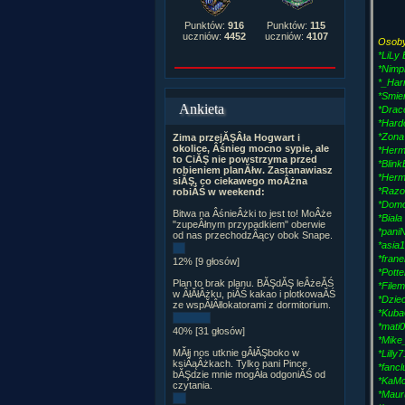
Punktów:
916
Punktów:
115
uczniów:
4452
uczniów:
4107
Osoby
*LiLy
*Nimp
*_Har
*Smier
Ankieta
*Drac
*Hard
*Zona
Zima przejĂŞÂła Hogwart i
okolice, Âśnieg mocno sypie, ale
*Herm
to CiĂŞ nie powstrzyma przed
*Blink
robieniem planĂłw. Zastanawiasz
*Herm
siĂŞ, co ciekawego moÂżna
*Raz
robiĂŚ w weekend:
*Domc
Bitwa na ÂśnieÂżki to jest to! MoÂże
*Biala
"zupeÂłnym przypadkiem" oberwie
*paniN
od nas przechodzÂący obok Snape.
*asia
*fran
12% [9 głosów]
*Pott
Plan to brak planu. BĂŞdĂŞ leÂżeĂŚ
*File
w ÂłĂłÂżku, piĂŚ kakao i plotkowaĂŚ
*Dziec
ze wspĂłÂłlokatorami z dormitorium.
*Kuba
*mati
40% [31 głosów]
*Mike
MĂłj nos utknie gÂłĂŞboko w
*Lilly
ksiÂąÂżkach. Tylko pani Pince
*fancl
bĂŞdzie mnie mogÂła odgoniĂŚ od
*KaMc
czytania.
*Maur