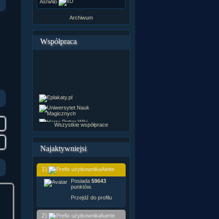
ÂśniÂło
Archiwum
Współpraca
Wszystkie współprace
Najaktywniejsi
1)
Alette
Posiada
59643
punktów.
Przejdź do profilu
2)
fuerte