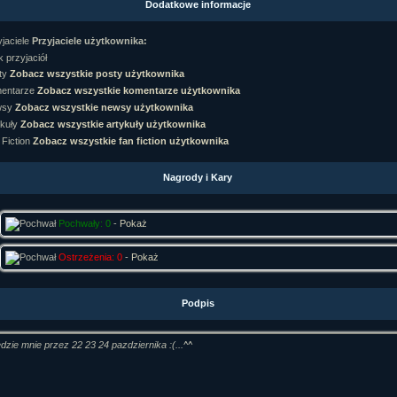
Dodatkowe informacje
rtykułów:
1,087
ewsów:
10,564
Przyjaciele użytkownika:
i:
21,490
orum:
3,921
 przyjaciół
rum:
319,637
Zobacz wszystkie posty użytkownika
o materiałów:
Zobacz wszystkie komentarze użytkownika
Zobacz wszystkie newsy użytkownika
ochwał:
3,327
strzeżeń:
4,170
Zobacz wszystkie artykuły użytkownika
Zobacz wszystkie fan fiction użytkownika
Nagrody i Kary
Pochwały: 0
-
Pokaż
Ostrzeżenia: 0
-
Pokaż
Podpis
dzie mnie przez 22 23 24 pazdziernika :(...^^