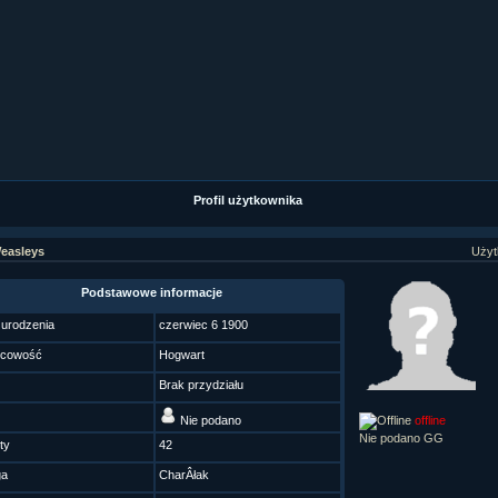
ziaÂł 9 cz....
ziaÂł 8 cz....
ziaÂł 8 cz....
fan fiction! <<
Profil użytkownika
easleys
Użyt
Podstawowe informacje
 urodzenia
czerwiec 6 1900
scowość
Hogwart
Brak przydziału
Nie podano
offline
Nie podano GG
ty
42
ga
CharÂłak