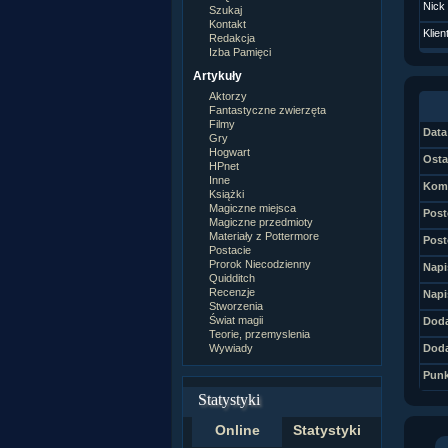
Nick
Szukaj
Kontakt
Klien
Redakcja
Izba Pamięci
Artykuły
Aktorzy
Fantastyczne zwierzęta
Filmy
Data 
Gry
Hogwart
Osta
HPnet
Inne
Kome
Książki
Magiczne miejsca
Post
Magiczne przedmioty
Materiały z Pottermore
Post
Postacie
Prorok Niecodzienny
Napi
Quidditch
Recenzje
Napi
Stworzenia
Świat magii
Doda
Teorie, przemyslenia
Wywiady
Doda
Punk
Statystyki
Online
Statystyki