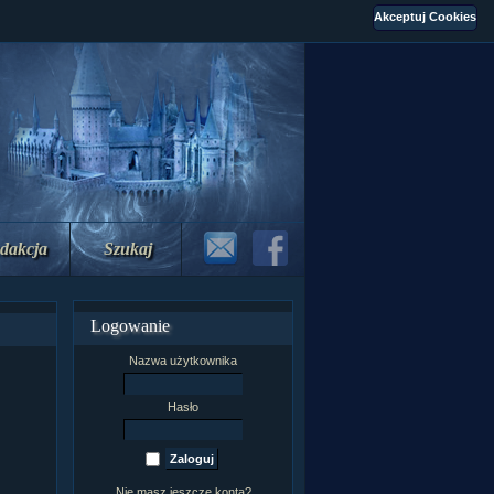
dakcja
Szukaj
Logowanie
Nazwa użytkownika
Hasło
Nie masz jeszcze konta?