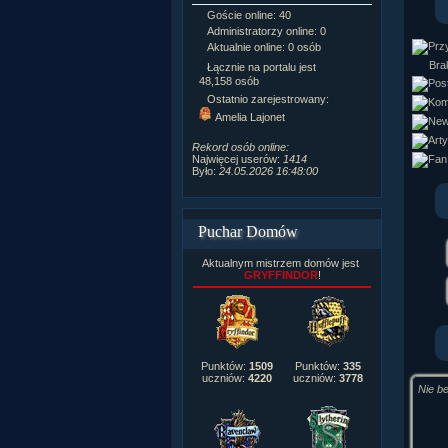
Goście online: 40
Napisanych a
Administratorzy online: 0
Dodanych n
Aktualnie online: 0 osób
Zdjęć w galeri
Tematów na f
Brak
Łącznie na portalu jest
Postów na fo
48,158 osób
Komentarzy d
Ostatnio zarejestrowany:
222,019
Amelia Lajonet
Rozdanych p
Wlepionych o
Rekord osób online:
Najwięcej userów:
1414
Było:
24.05.2026 16:48:00
Puchar Domów
Aktualnym mistrzem domów jest
GRYFFINDOR
!
Punktów:
1509
Punktów:
335
uczniów:
4220
uczniów:
3778
Nie be