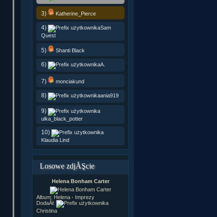
3)
Katherine_Pierce
4)
Sam
Quest
5)
Shanti Black
6)
A.
7)
monciakund
8)
ania919
9)
ulka_black_potter
10)
Klaudia Lind
Losowe zdjĂŞcie
Helena Bonham Carter
Album:
Helena - Imprezy
DodaÂł:
Christina