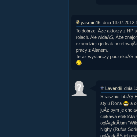
yasmin46
dnia 13.07.2012 
To dobrze, Âże aktorzy z HP s
rolach. Ale widaĂŚ, Âże znajo
czarodzieju jednak przetrwajÂą
pracy z Alanem.
Teraz wystarczy poczekaĂŚ na
Lavendii
dnia 1
Strasznie lubiĂŞ 
stylu Rona
a c
juÂż bym je chcia
ciekawa efektĂłw 
oglÂądaÂłam "Wild
Nighy (Rufus Scri
oglÂądaĂŚ ich dwĂ