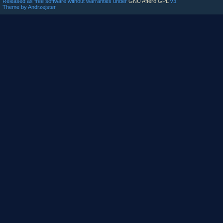
Released as free software without warranties under
GNU Affero GPL
v3.
Theme by Andrzejster