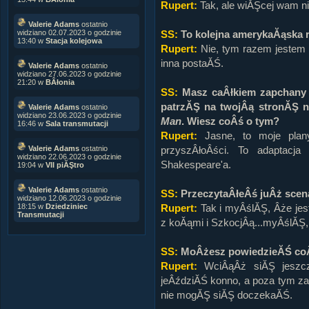
Rupert:
Tak, ale wiĂŞcej wam ni
Valerie Adams
ostatnio
SS:
To kolejna amerykaĂąska 
widziano 02.07.2023 o godzinie
13:40 w
Stacja kolejowa
Rupert:
Nie, tym razem jestem B
inna postaĂŚ.
Valerie Adams
ostatnio
widziano 27.06.2023 o godzinie
21:20 w
BÂłonia
SS:
Masz caÂłkiem zapchany 
patrzĂŞ na twojÂą stronĂŞ n
Valerie Adams
ostatnio
widziano 23.06.2023 o godzinie
Man
. Wiesz coÂś o tym?
16:46 w
Sala transmutacji
Rupert:
Jasne, to moje plany
przyszÂłoÂści. To adaptacj
Valerie Adams
ostatnio
widziano 22.06.2023 o godzinie
Shakespeare'a.
19:04 w
VII piĂŞtro
Valerie Adams
ostatnio
SS:
PrzeczytaÂłeÂś juÂż scen
widziano 12.06.2023 o godzinie
Rupert:
Tak i myÂślĂŞ, Âże jest
18:15 w
Dziedziniec
Transmutacji
z koĂąmi i SzkocjÂą...myÂślĂŞ,
SS:
MoÂżesz powiedzieĂŚ coÂś
Rupert:
WciÂąÂż siĂŞ jeszcze
jeÂździĂŚ konno, a poza tym za
nie mogĂŞ siĂŞ doczekaĂŚ.