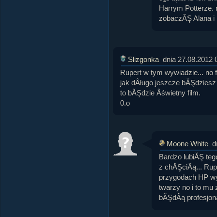
Harrym Potterze.
zobaczĂŞ Alana i
Slizgonka
dnia 27.08.2012 
Rupert w tym wywiadzie... no 
jak dÂługo jeszcze bĂŞdziesz 
to bĂŞdzie Âświetny film.
0.o
Moone White
d
Bardzo lubiĂŞ teg
z chĂŞciÂą... Rup
przygodach HP wy
twarzy no i to mu 
bĂŞdÂą profesjon