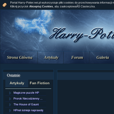
Portal Harry-Potter.net.pl wykorzystuje pliki cookies do przechowywania informacji 
Kliknij przycisk
Akceptuj Cookies
, aby zaakceptowaĂŚ Ciasteczka.
Strona Główna
Artykuły
Forum
Galeria
Ostatnie
Artykuły
Fan Fiction
Magiczne puzzle HP
[NZ]Rozdział 10 cz....
Prorok Niecodzienny ...
[NZ]Rozdział 10 cz....
The House of Gaunt
[NZ]Rozdział 9 cz.2...
HPnet istnieje naprawdę
Remus Lupin