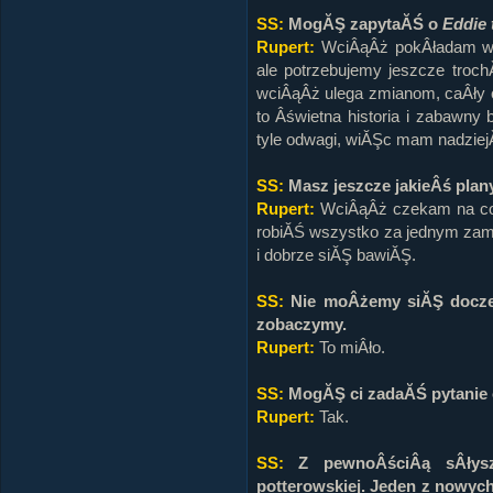
SS:
MogĂŞ zapytaĂŚ o
Eddie 
Rupert:
WciÂąÂż pokÂładam w n
ale potrzebujemy jeszcze tro
wciÂąÂż ulega zmianom, caÂły 
to Âświetna historia i zabawny
tyle odwagi, wiĂŞc mam nadziej
SS:
Masz jeszcze jakieÂś plan
Rupert:
WciÂąÂż czekam na coÂ
robiĂŚ wszystko za jednym zama
i dobrze siĂŞ bawiĂŞ.
SS:
Nie moÂżemy siĂŞ doczek
zobaczymy.
Rupert:
To miÂło.
SS:
MogĂŞ ci zadaĂŚ pytanie
Rupert:
Tak.
SS:
Z pewnoÂściÂą sÂłysz
potterowskiej. Jeden z nowyc