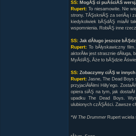
SS:
MogĂŞ ci puÂściĂŚ wersjĂ
Rupert:
To niesamowite. Nie wi
strony. TĂŞskniĂŞ za seriÂą i z
kiedykolwiek bĂŞdĂŞ miaÂł tak
wspomnienia. RobiĂŞ inne rzecz
SS:
Jak dÂługo jeszcze bĂŞdz
Rupert:
To bÂłyskawiczny film.
aktorĂłw jest strasznie dÂługa, 
MyÂślĂŞ, Âże to bĂŞdzie Âświet
SS:
Zobaczymy ciĂŞ w innych 
Rupert:
Jasne, The Dead Boys s
przyjaciĂłÂłmi Hilly'ego. Zost
opiera siĂŞ na tym, jak dostaÂł
upadku The Dead Boys. Wyst
ulubionych czĂŞÂści. Zawsze c
*W
The Drummer
Rupert wciela 