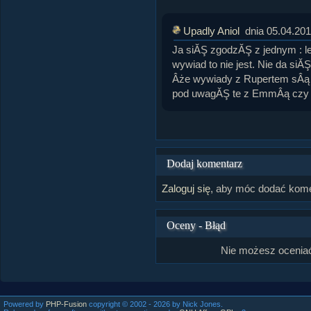
Upadly Aniol
dnia 05.04.20
Ja siĂŞ zgodzĂŞ z jednym : l
wywiad to nie jest. Nie da si
Âże wywiady z Rupertem sÂą c
pod uwagĂŞ te z EmmÂą czy 
Dodaj komentarz
Zaloguj się
, aby móc dodać kome
Oceny - Błąd
Nie możesz oceniać
Powered by
PHP-Fusion
copyright © 2002 - 2026 by Nick Jones.