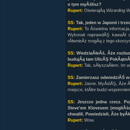
o tym myÂślisz?
Rupert:
OtwierajÂą
Wizarding W
SS:
Tak, jeden w Japonii i trze
Rupert:
To Âświetna informacja
Wykonali naprawdĂŞ kawaÂł do
rĂłwnieÂż mogÂą z tego skorzy
SS:
WiedziaÂłeÂś, Âże rozbud
budujÂą tam UlicĂŞ PokÂątnÂą
Rupert:
Tak, sÂłyszaÂłem. Im wi
SS:
Zamierzasz odwiedziĂŚ w
Rupert:
Jasne. MyÂślĂŞ, Âże Âś
miejsce, ktĂłre budzi wspomnien
SS:
Jeszcze jedna rzecz. Po
Steve'em Klovesem
(mogliÂś
chwalili. Powiedzieli, Âże byÂ
Rupert:
Wow.