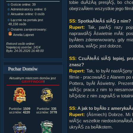
tobie duÂżÂą presjĂŞ, bo chce
Goście online: 39
Napisanych artykułów:
1,087
obejrzaÂłem wszystkie jego filmi
Administratorzy online: 0
Dodanych newsów:
10,564
Aktualnie online: 0 osób
Zdjęć w galerii:
21,490
Tematów na forum:
3,921
Łącznie na portalu jest
SS:
SpotkaÂłeÂś siĂŞ z nim?
Postów na forum:
319,637
48,158 osób
Rupert:
Tak, parĂŞ razy pojaw
Komentarzy do materiałów:
Ostatnio zarejestrowany:
222,019
naprawdĂŞ Âświetnie mĂłc posÂ
Amelia Lajonet
Rozdanych pochwał:
3,327
byÂłem zdenerwowany, gdy mia
Wlepionych ostrzeżeń:
4,170
Rekord osób online:
podoba, wiĂŞc jest dobrze.
Najwięcej userów:
1414
Było:
24.05.2026 16:48:00
SS:
CzuÂłeÂś siĂŞ lepiej, pr
znasz?
Puchar Domów
Rupert:
Tak, to byÂł nastĂŞpny
filmie - pracowaĂŚ z Alanem po 
Aktualnym mistrzem domów jest
GRYFFINDOR
!
Pottera, byÂł Âświetny. Prezen
wiĂŞc praca z nim to niesamow
bĂŞdzie z nim zagraĂŚ w totaln
SS:
A jak to byÂło z ameryka
Punktów:
1509
Punktów:
335
uczniów:
4220
uczniów:
3778
Rupert:
(Âśmiech) Dobrze. Mi b
wiĂŞc wszelkie niedoskonaÂło
ukryĂŚ za beÂłkotem.