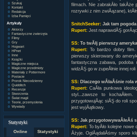
Szukaj
filmach. Nie zabrakÂło takÂże
Kontakt
rozrywki z nim zwiÂązane), ktĂł
Redakcja
Izba Pamięci
Artykuły
SnitchSeeker:
Jak tam pogoda
Aktorzy
Rupert:
Jest naprawdĂŞ gorÂąco 
Fantastyczne zwierzęta
Filmy
Gry
SS:
To twĂłj pierwszy ameryka
Hogwart
Rupert:
To bardzo dobry film.
HPnet
Inne
pierwszy skierowany do ameryk
Książki
fantastyczna zabawa, podoba 
Magiczne miejsca
Magiczne przedmioty
widzĂŞ go w zupeÂłnie innej roli 
Materiały z Pottermore
Postacie
Prorok Niecodzienny
SS:
Dlaczego wÂłaÂśnie rola
Quidditch
Rupert:
CaÂła punkowa ideolog
Recenzje
Stworzenia
styl...zawsze to kochaÂłe
Świat magii
przygotowujÂąc siĂŞ do roli sp
Teorie, przemyslenia
Wywiady
jest wyjÂątkowy.
SS:
Jak przygotowywaÂłeÂś si
Statystyki
Rupert:
To byÂło kolejne nowe 
Online
Statystyki
Âżyje. OglÂądaliÂśmy sporo kl