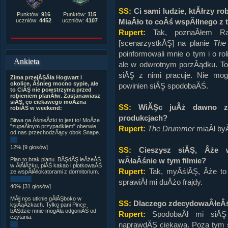
SS:
Ci sami ludzie, ktĂłrzy r
Punktów:
916
Punktów:
115
MiaÂło to coÂś wspĂłlnego z 
uczniów:
4452
uczniów:
4107
Rupert:
Tak, poznaÂłem Rand
[scenarzystkĂŞ] na planie
The
poinformowali mnie o tym i o r
Ankieta
ale w odwrotnym porzÂądku. To 
siĂŞ z nimi pracuje. Nie m
Zima przejĂŞÂła Hogwart i
okolice, Âśnieg mocno sypie, ale
powinien siĂŞ spodobaĂŚ.
to CiĂŞ nie powstrzyma przed
robieniem planĂłw. Zastanawiasz
siĂŞ, co ciekawego moÂżna
SS:
WiĂŞc juÂż dawno za
robiĂŚ w weekend:
produkcjach?
Bitwa na ÂśnieÂżki to jest to! MoÂże
"zupeÂłnym przypadkiem" oberwie
Rupert:
The Drummer
miaÂł by
od nas przechodzÂący obok Snape.
12% [9 głosów]
SS:
Cieszysz siĂŞ, Âże wy
wÂłaÂśnie w tym filmie?
Plan to brak planu. BĂŞdĂŞ leÂżeĂŚ
w ÂłĂłÂżku, piĂŚ kakao i plotkowaĂŚ
Rupert:
Tak, myÂślĂŞ, Âże to
ze wspĂłÂłlokatorami z dormitorium.
sprawiÂł mi duÂżo frajdy.
40% [31 głosów]
MĂłj nos utknie gÂłĂŞboko w
SS:
Dlaczego zdecydowaÂłeÂ
ksiÂąÂżkach. Tylko pani Pince
bĂŞdzie mnie mogÂła odgoniĂŚ od
Rupert:
SpodobaÂł mi siĂŞ s
czytania.
naprawdĂŞ ciekawa. Poza tym s