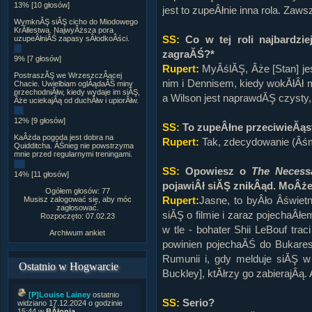
13% [10 głosów]
jest to zupeÂłnie inna rola. Zaw
WymknĂŞ siĂŞ cicho do Miodowego
KrĂłlestwa. NajwyÂższa pora
SS:
Co w tej roli najbardzi
uzupeÂłniĂŚ zapasy sÂłodkoÂści.
zagraĂŚ?*
9% [7 głosów]
Rupert:
MyÂślĂŞ, Âże [Stan] jes
PostraszĂŞ we WrzeszczÂącej
nim i Dennisem, kiedy wokĂłÂł 
Chacie. Uwielbiam oglÂądaĂŚ miny
przechodniĂłw, kiedy wydaje im siĂŞ,
a Wilson jest naprawdĂŞ czysty,
Âże uciekajÂą od duchĂłw i upiorĂłw.
12% [9 głosów]
SS:
To zupeÂłne przeciwieĂąs
KaÂżda pogoda jest dobra na
Rupert:
Tak, zdecydowanie (Âśm
Quidditcha. ÂŚnieg nie powstrzyma
mnie przed regularnymi treningami.
SS:
Opowiesz o
The Necess
14% [11 głosów]
pojawiÂł siĂŞ znikÂąd. MoÂżes
Ogółem głosów: 77
Rupert:
Jasne, to byÂło Âświet
Musisz zalogować się, aby móc
zagłosować.
siĂŞ o filmie i zaraz pojechaÂłe
Rozpoczęto: 07.02.23
w tle - bohater Shii LeBouf tr
Archiwum ankiet
powinien pojechaĂŚ do Bukare
Rumunii i, gdy melduje siĂŞ w 
Ostatnio w Hogwarcie
Buckley], ktĂłrzy go zabierajÂą.
[P]Louise Lainey
ostatnio
SS:
Serio?
widziano 17.12.2024 o godzinie
15:44 w
BÂłonia