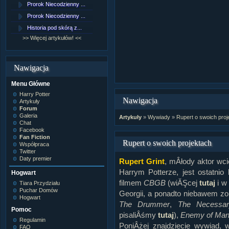
Prorok Niecodzienny ...
[NZ]Rozdział 9 cz.1...
Prorok Niecodzienny ...
[NZ]Rozdział 8 cz.2...
Historia pod skórą z...
[NZ]Rozdział 8 cz.1...
>> Więcej artykułów! <<
>> Więcej fan fiction! <<
Nawigacja
Menu Główne
Harry Potter
Nawigacja
Artykuły
Forum
Galeria
Artykuły
»
Wywiady
»
Rupert o swoich proj
Chat
Facebook
Fan Fiction
Rupert o swoich projektach
Współpraca
Twitter
Daty premier
Rupert Grint
, mÂłody aktor wc
Harrym Potterze, jest ostatni
Hogwart
filmem
CBGB
(wiĂŞcej
tutaj
i w
Tiara Przydziału
Puchar Domów
Georgii, a ponadto niebawem zo
Hogwart
The Drummer
,
The Necessar
Pomoc
pisaliÂśmy
tutaj
),
Enemy of Ma
Regulamin
PoniÂżej znajdziecie wywiad,
FAQ