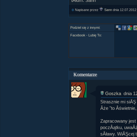
tÂłum. Sann
Napisane przez
Sann
dnia
12.07.2012
Podziel się z innymi:
Facebook - Lubię To:
Komentarze
Goszka
dnia 1
Strasznie mi siĂŞ
Âże "to Âświetnie,
Zapracowany jest 
poczÂątku, uwaÂża
sÂławy. WiĂŞcej t