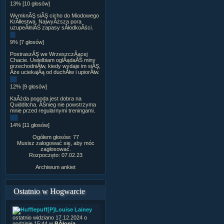
13% [10 głosów]
WymknĂŞ siĂŞ cicho do Miodowego
KrĂłlestwa. NajwyÂższa pora
uzupeÂłniĂŚ zapasy sÂłodkoÂści.
9% [7 głosów]
PostraszĂŞ we WrzeszczÂącej
Chacie. Uwielbiam oglÂądaĂŚ miny
przechodniĂłw, kiedy wydaje im siĂŞ,
Âże uciekajÂą od duchĂłw i upiorĂłw.
12% [9 głosów]
KaÂżda pogoda jest dobra na
Quidditcha. ÂŚnieg nie powstrzyma
mnie przed regularnymi treningami.
14% [11 głosów]
Ogółem głosów: 77
Musisz zalogować się, aby móc
zagłosować.
Rozpoczęto: 07.02.23
Archiwum ankiet
Ostatnio w Hogwarcie
[P]Louise Lainey
ostatnio widziano 17.12.2024 o
godzinie 15:44 w
BÂłonia