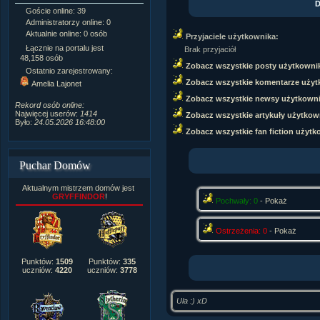
D
Goście online: 39
Napisanych artykułów:
1,087
Administratorzy online: 0
Dodanych newsów:
10,564
Aktualnie online: 0 osób
Zdjęć w galerii:
21,490
Przyjaciele użytkownika:
Tematów na forum:
3,921
Łącznie na portalu jest
Brak przyjaciół
Postów na forum:
319,637
48,158 osób
Zobacz wszystkie posty użytkowni
Komentarzy do materiałów:
Ostatnio zarejestrowany:
222,019
Zobacz wszystkie komentarze użyt
Amelia Lajonet
Rozdanych pochwał:
3,327
Zobacz wszystkie newsy użytkown
Wlepionych ostrzeżeń:
4,170
Rekord osób online:
Najwięcej userów:
1414
Zobacz wszystkie artykuły użytkow
Było:
24.05.2026 16:48:00
Zobacz wszystkie fan fiction użytk
Puchar Domów
Aktualnym mistrzem domów jest
GRYFFINDOR
!
Pochwały: 0
-
Pokaż
Ostrzeżenia: 0
-
Pokaż
Punktów:
1509
Punktów:
335
uczniów:
4220
uczniów:
3778
Ula :) xD