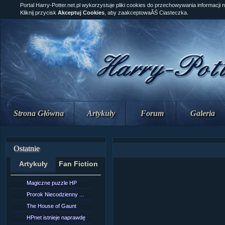
Portal Harry-Potter.net.pl wykorzystuje pliki cookies do przechowywania informacji 
Kliknij przycisk
Akceptuj Cookies
, aby zaakceptowaĂŚ Ciasteczka.
Strona Główna
Artykuły
Forum
Galeria
Ostatnie
Artykuły
Fan Fiction
Magiczne puzzle HP
[NZ]Rozdział 10 cz....
Prorok Niecodzienny ...
[NZ]Rozdział 10 cz....
The House of Gaunt
[NZ]Rozdział 9 cz.2...
HPnet istnieje naprawdę
Remus Lupin