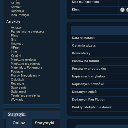
Nick na Pottermore:
Szukaj
Kontakt
Klient
Redakcja
Izba Pamięci
Artykuły
Aktorzy
Fantastyczne zwierzęta
Filmy
Data rejestracji:
Gry
Hogwart
Ostatnia wizyta:
HPnet
Inne
Komentarzy:
Książki
Magiczne miejsca
Postów na forum:
Magiczne przedmioty
Materiały z Pottermore
Postów w shoutboxie:
Postacie
Prorok Niecodzienny
Napisanych artykułów:
Quidditch
Recenzje
Napisanych newsów:
Stworzenia
Świat magii
Dodanych zdjęć:
Teorie, przemyslenia
Wywiady
Dodanych Fan Fiction:
Punkty zdobyte dla domu:
Statystyki
Online
Statystyki