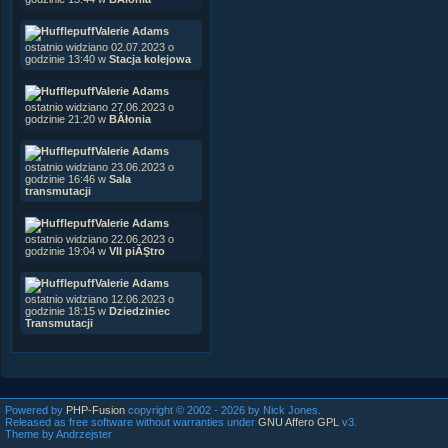
Valerie Adams
ostatnio widziano 02.07.2023 o
godzinie 13:40 w
Stacja kolejowa
Valerie Adams
ostatnio widziano 27.06.2023 o
godzinie 21:20 w
BÂłonia
Valerie Adams
ostatnio widziano 23.06.2023 o
godzinie 16:46 w
Sala
transmutacji
Valerie Adams
ostatnio widziano 22.06.2023 o
godzinie 19:04 w
VII piĂŞtro
Valerie Adams
ostatnio widziano 12.06.2023 o
godzinie 18:15 w
Dziedziniec
Transmutacji
Powered by
PHP-Fusion
copyright © 2002 - 2026 by Nick Jones.
Released as free software without warranties under
GNU Affero GPL
v3.
Theme by Andrzejster