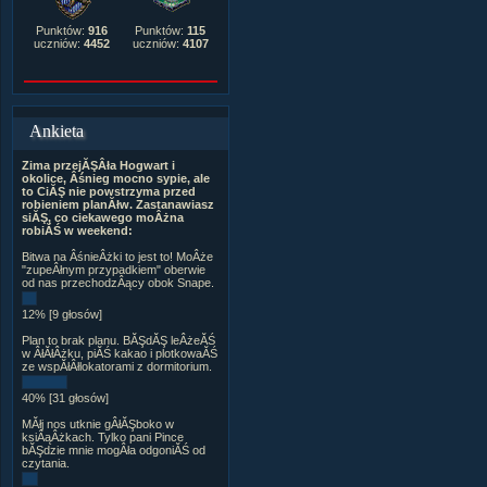
Punktów:
916
Punktów:
115
uczniów:
4452
uczniów:
4107
Ankieta
Zima przejĂŞÂła Hogwart i
okolice, Âśnieg mocno sypie, ale
to CiĂŞ nie powstrzyma przed
robieniem planĂłw. Zastanawiasz
siĂŞ, co ciekawego moÂżna
robiĂŚ w weekend:
Bitwa na ÂśnieÂżki to jest to! MoÂże
"zupeÂłnym przypadkiem" oberwie
od nas przechodzÂący obok Snape.
12% [9 głosów]
Plan to brak planu. BĂŞdĂŞ leÂżeĂŚ
w ÂłĂłÂżku, piĂŚ kakao i plotkowaĂŚ
ze wspĂłÂłlokatorami z dormitorium.
40% [31 głosów]
MĂłj nos utknie gÂłĂŞboko w
ksiÂąÂżkach. Tylko pani Pince
bĂŞdzie mnie mogÂła odgoniĂŚ od
czytania.