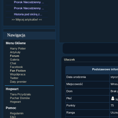
Prorok Niecodzienny ...
[NZ]Rozdział 9 cz.1...
Prorok Niecodzienny ...
[NZ]Rozdział 8 cz.2...
Historia pod skórą z...
[NZ]Rozdział 8 cz.1...
>> Więcej artykułów! <<
>> Więcej fan fiction! <<
Nawigacja
Menu Główne
Harry Potter
Artykuły
Forum
Galeria
Ulaczek
Chat
Facebook
Podstawowe infor
Fan Fiction
Współpraca
Data urodzenia
stycz
Twitter
Daty premier
Miejscowość
Wroc
Hogwart
Dom
Brak 
Tiara Przydziału
Puchar Domów
Płeć
Ni
Hogwart
Punkty
75
Pomoc
Ranga
Ucze
Regulamin
FAQ