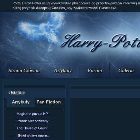
Portal Harry-Potter.net.pl wykorzystuje pliki cookies do przechowywania informacji 
Kliknij przycisk
Akceptuj Cookies
, aby zaakceptowaĂŚ Ciasteczka.
Strona Główna
Artykuły
Forum
Galeria
Ostatnie
Artykuły
Fan Fiction
Magiczne puzzle HP
[NZ]RozdziaÂł 10 cz...
Prorok Niecodzienny ...
[NZ]RozdziaÂł 10 cz...
The House of Gaunt
[NZ]RozdziaÂł 9 cz....
HPnet istnieje napra...
Remus Lupin