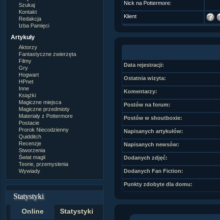
Nick na Pottermore:
Szukaj
Kontakt
Klient
Redakcja
Izba Pamięci
Artykuły
Aktorzy
Fantastyczne zwierzęta
Filmy
Data rejestracji:
Gry
Hogwart
Ostatnia wizyta:
HPnet
Inne
Komentarzy:
Książki
Magiczne miejsca
Postów na forum:
Magiczne przedmioty
Materiały z Pottermore
Postów w shoutboxie:
Postacie
Prorok Niecodzienny
Napisanych artykułów:
Quidditch
Recenzje
Napisanych newsów:
Stworzenia
Świat magii
Dodanych zdjęć:
Teorie, przemyslenia
Wywiady
Dodanych Fan Fiction:
Punkty zdobyte dla domu:
Statystyki
Online
Statystyki