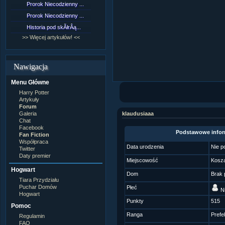
Prorok Niecodzienny ...
[NZ]RozdziaÂł 9 cz....
Prorok Niecodzienny ...
[NZ]RozdziaÂł 8 cz....
Historia pod skĂłrÂą...
[NZ]RozdziaÂł 8 cz....
>> Więcej artykułów! <<
>> Więcej fan fiction! <<
Nawigacja
Menu Główne
Harry Potter
Artykuły
Forum
Galeria
klaudusiaaa
Chat
Facebook
Podstawowe infor
Fan Fiction
Współpraca
Data urodzenia
Nie p
Twitter
Daty premier
Miejscowość
Kosza
Hogwart
Dom
Brak 
Tiara Przydziału
Puchar Domów
Płeć
Ni
Hogwart
Punkty
515
Pomoc
Ranga
Prefe
Regulamin
FAQ