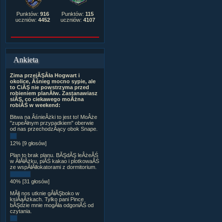
Punktów:
916
Punktów:
115
uczniów:
4452
uczniów:
4107
Ankieta
Zima przejĂŞÂła Hogwart i
okolice, Âśnieg mocno sypie, ale
to CiĂŞ nie powstrzyma przed
robieniem planĂłw. Zastanawiasz
siĂŞ, co ciekawego moÂżna
robiĂŚ w weekend:
Bitwa na ÂśnieÂżki to jest to! MoÂże
"zupeÂłnym przypadkiem" oberwie
od nas przechodzÂący obok Snape.
12% [9 głosów]
Plan to brak planu. BĂŞdĂŞ leÂżeĂŚ
w ÂłĂłÂżku, piĂŚ kakao i plotkowaĂŚ
ze wspĂłÂłlokatorami z dormitorium.
40% [31 głosów]
MĂłj nos utknie gÂłĂŞboko w
ksiÂąÂżkach. Tylko pani Pince
bĂŞdzie mnie mogÂła odgoniĂŚ od
czytania.