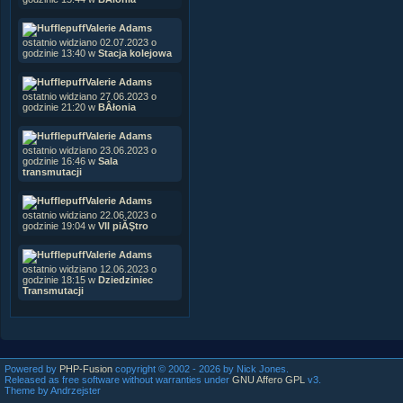
Valerie Adams
ostatnio widziano 02.07.2023 o
godzinie 13:40 w
Stacja kolejowa
Valerie Adams
ostatnio widziano 27.06.2023 o
godzinie 21:20 w
BÂłonia
Valerie Adams
ostatnio widziano 23.06.2023 o
godzinie 16:46 w
Sala
transmutacji
Valerie Adams
ostatnio widziano 22.06.2023 o
godzinie 19:04 w
VII piĂŞtro
Valerie Adams
ostatnio widziano 12.06.2023 o
godzinie 18:15 w
Dziedziniec
Transmutacji
Powered by
PHP-Fusion
copyright © 2002 - 2026 by Nick Jones.
Released as free software without warranties under
GNU Affero GPL
v3.
Theme by Andrzejster