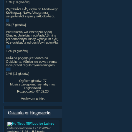
13% [10 głosów]
WymknĂŞ siĂŞ cicho do Miodowego
KrĂłlestwa. NajwyÂższa pora
uzupeÂłniĂŚ zapasy sÂłodkoÂści.
9% [7 głosów]
PostraszĂŞ we WrzeszczÂącej
Chacie. Uwielbiam oglÂądaĂŚ miny
przechodniĂłw, kiedy wydaje im siĂŞ,
Âże uciekajÂą od duchĂłw i upiorĂłw.
12% [9 głosów]
KaÂżda pogoda jest dobra na
Quidditcha. ÂŚnieg nie powstrzyma
mnie przed regularnymi treningami.
14% [11 głosów]
Ogółem głosów: 77
Musisz zalogować się, aby móc
zagłosować.
Rozpoczęto: 07.02.23
Archiwum ankiet
Ostatnio w Hogwarcie
[P]Louise Lainey
ostatnio widziano 17.12.2024 o
godzinie 15:44 w
BÂłonia