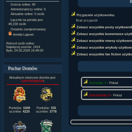
D
Goście online: 40
Napisanych artykułów:
1,087
Administratorzy online: 0
Dodanych newsów:
10,564
Aktualnie online: 0 osób
Zdjęć w galerii:
21,490
Przyjaciele użytkownika:
Tematów na forum:
3,921
Łącznie na portalu jest
Brak przyjaciół
Postów na forum:
319,637
48,158 osób
Zobacz wszystkie posty użytkowni
Komentarzy do materiałów:
Ostatnio zarejestrowany:
222,019
Zobacz wszystkie komentarze użyt
Amelia Lajonet
Rozdanych pochwał:
3,327
Zobacz wszystkie newsy użytkown
Wlepionych ostrzeżeń:
4,170
Rekord osób online:
Najwięcej userów:
1414
Zobacz wszystkie artykuły użytkow
Było:
24.05.2026 16:48:00
Zobacz wszystkie fan fiction użytk
Puchar Domów
Aktualnym mistrzem domów jest
GRYFFINDOR
!
Pochwały: 0
-
Pokaż
Ostrzeżenia: 0
-
Pokaż
Punktów:
1509
Punktów:
335
uczniów:
4220
uczniów:
3778