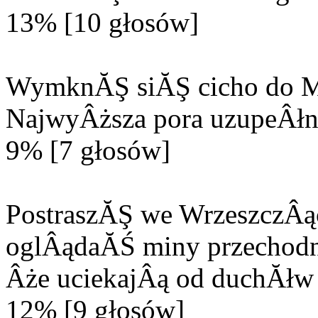
13% [10 głosów]
WymknĂŞ siĂŞ cicho do M
NajwyÂższa pora uzupeÂłn
9% [7 głosów]
PostraszĂŞ we WrzeszczÂą
oglÂądaĂŚ miny przechodn
Âże uciekajÂą od duchĂłw 
12% [9 głosów]