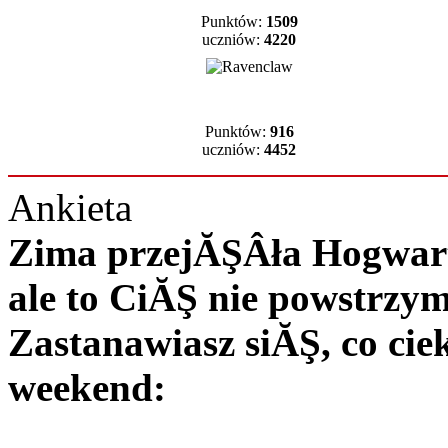
Punktów:
1509
uczniów:
4220
Punktów:
916
uczniów:
4452
Ankieta
Zima przejĂŞÂła Hogwart 
ale to CiĂŞ nie powstrzy
Zastanawiasz siĂŞ, co c
weekend: