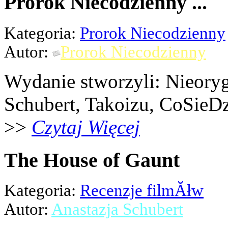
Prorok Niecodzienny ...
Kategoria:
Prorok Niecodzienny
Autor:
Prorok Niecodzienny
Wydanie stworzyli: Nieoryg
Schubert, Takoizu, CoSieDz
>>
Czytaj Więcej
The House of Gaunt
Kategoria:
Recenzje filmĂłw
Autor:
Anastazja Schubert