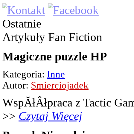
Ostatnie
Artykuły
Fan Fiction
Magiczne puzzle HP
Kategoria:
Inne
Autor:
Smierciojadek
WspĂłÂłpraca z Tactic Ga
>>
Czytaj Więcej