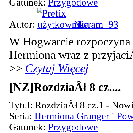
Gatunek:
Przygodowe
Autor:
Nicram_93
W Hogwarcie rozpoczyna 
Hermiona wraz z przyjaci
>>
Czytaj Więcej
[NZ]RozdziaÂł 8 cz....
Tytuł: RozdziaÂł 8 cz.1 - Now
Seria:
Hermiona Granger i Pow
Gatunek:
Przygodowe