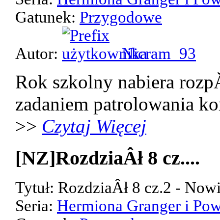
Gatunek:
Przygodowe
Autor:
Nicram_93
Rok szkolny nabiera rozp
zadaniem patrolowania kor
>>
Czytaj Więcej
[NZ]RozdziaÂł 8 cz....
Tytuł: RozdziaÂł 8 cz.2 - Now
Seria:
Hermiona Granger i Pow