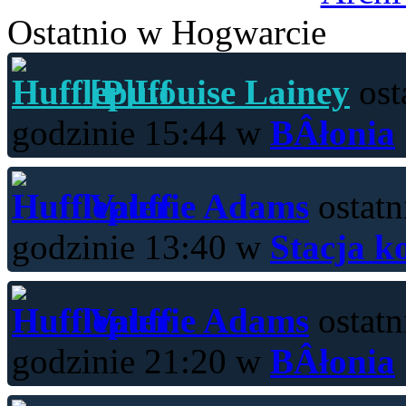
Ostatnio w Hogwarcie
[P]Louise Lainey
ost
godzinie 15:44 w
BÂłonia
Valerie Adams
ostatn
godzinie 13:40 w
Stacja k
Valerie Adams
ostatn
godzinie 21:20 w
BÂłonia