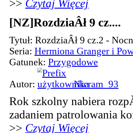
>>
Czytaj Więcej
[NZ]RozdziaÂł 9 cz....
Tytuł: RozdziaÂł 9 cz.2 - Noc
Seria:
Hermiona Granger i Pow
Gatunek:
Przygodowe
Autor:
Nicram_93
Rok szkolny nabiera rozp
zadaniem patrolowania kor
>>
Czytaj Więcej