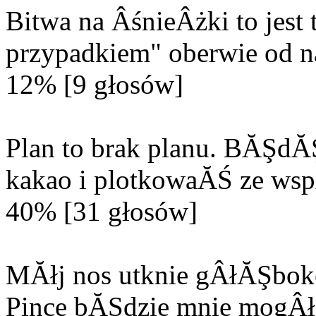
Bitwa na ÂśnieÂżki to jes
przypadkiem" oberwie od n
12% [9 głosów]
Plan to brak planu. BĂŞd
kakao i plotkowaĂŚ ze wsp
40% [31 głosów]
MĂłj nos utknie gÂłĂŞbok
Pince bĂŞdzie mnie mogÂła