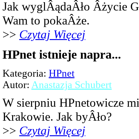
Jak wyglÂądaÂło Âżycie G
Wam to pokaÂże.
>>
Czytaj Więcej
HPnet istnieje napra...
Kategoria:
HPnet
Autor:
Anastazja Schubert
W sierpniu HPnetowicze mi
Krakowie. Jak byÂło?
>>
Czytaj Więcej