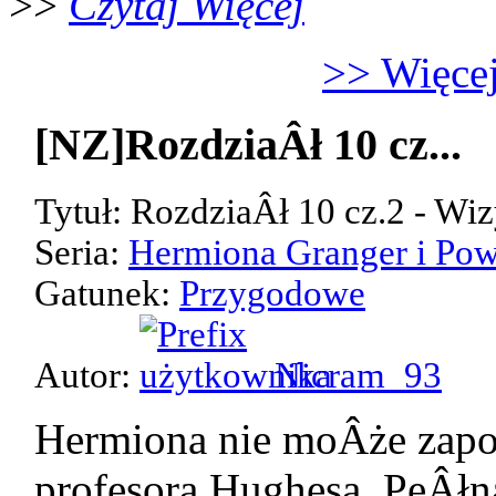
>>
Czytaj Więcej
>> Więcej
[NZ]RozdziaÂł 10 cz...
Tytuł: RozdziaÂł 10 cz.2 - Wiz
Seria:
Hermiona Granger i Pow
Gatunek:
Przygodowe
Autor:
Nicram_93
Hermiona nie moÂże zap
profesora Hughesa. PeÂłn