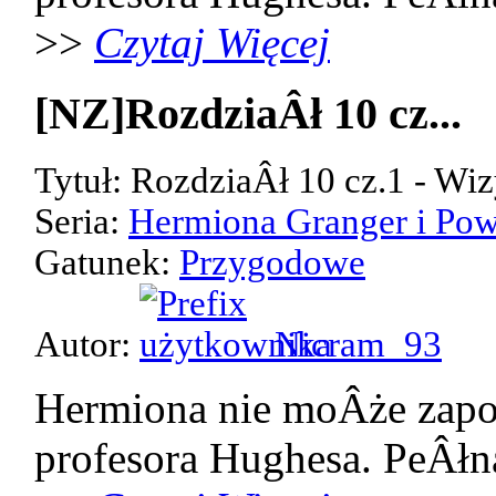
>>
Czytaj Więcej
[NZ]RozdziaÂł 10 cz...
Tytuł: RozdziaÂł 10 cz.1 - Wiz
Seria:
Hermiona Granger i Pow
Gatunek:
Przygodowe
Autor:
Nicram_93
Hermiona nie moÂże zap
profesora Hughesa. PeÂłn