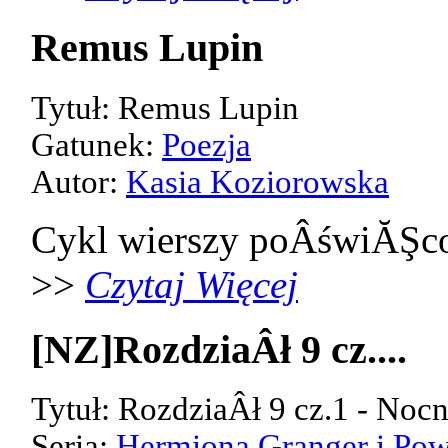
Remus Lupin
Tytuł: Remus Lupin
Gatunek:
Poezja
Autor:
Kasia Koziorowska
Cykl wierszy poÂświĂŞco
>>
Czytaj Więcej
[NZ]RozdziaÂł 9 cz....
Tytuł: RozdziaÂł 9 cz.1 - Noc
Seria:
Hermiona Granger i Pow