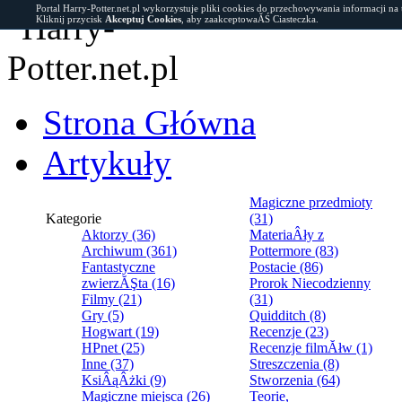
Portal Harry-Potter.net.pl wykorzystuje pliki cookies do przechowywania informacji na
Kliknij przycisk
Akceptuj Cookies
, aby zaakceptowaĂŚ Ciasteczka.
Strona Główna
Artykuły
Magiczne przedmioty
Kategorie
(31)
Aktorzy (36)
MateriaÂły z
Archiwum (361)
Pottermore (83)
Fantastyczne
Postacie (86)
zwierzĂŞta (16)
Prorok Niecodzienny
Filmy (21)
(31)
Gry (5)
Quidditch (8)
Hogwart (19)
Recenzje (23)
HPnet (25)
Recenzje filmĂłw (1)
Inne (37)
Streszczenia (8)
KsiÂąÂżki (9)
Stworzenia (64)
Magiczne miejsca (26)
Teorie,