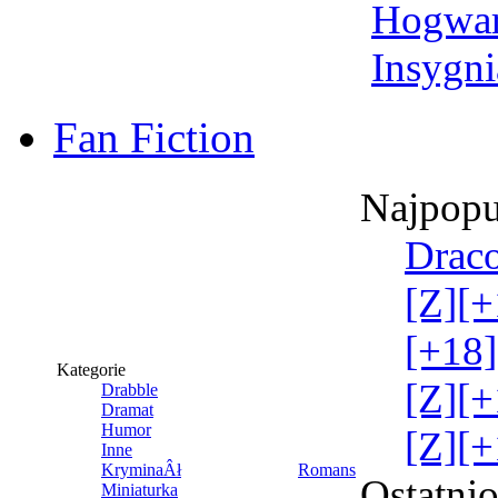
Hogwar
Insygni
Fan Fiction
Najpopu
Draco
[Z][+
[+18]
Kategorie
[Z][+
Drabble
Dramat
Humor
[Z][+
Inne
KryminaÂł
Romans
Ostatni
Miniaturka