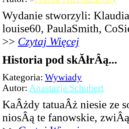
Wydanie stworzyli: Klaudi
louise60, PaulaSmith, CoSi
>>
Czytaj Więcej
Historia pod skĂłrÂą...
Kategoria:
Wywiady
Autor:
Anastazja Schubert
KaÂżdy tatuaÂż niesie ze s
niosÂą te fanowskie, zwiÂ