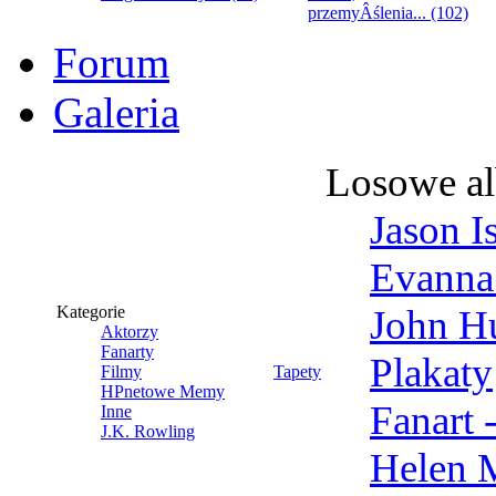
przemyÂślenia... (102)
Forum
Galeria
Losowe a
Jason I
Evanna
Kategorie
John Hu
Aktorzy
Fanarty
Plakaty
Filmy
Tapety
HPnetowe Memy
Fanart 
Inne
J.K. Rowling
Helen 