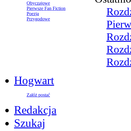
Obyczajowe
Rozdz
Pierwsze Fan Fiction
Poezja
Przygodowe
Pierw
Rozdz
Rozdz
Rozdz
Hogwart
Załóż postać
Redakcja
Szukaj