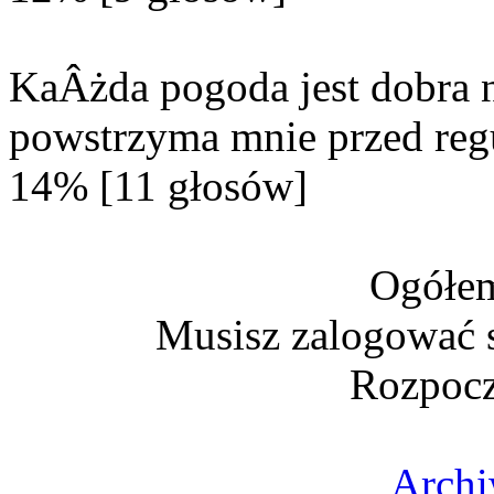
KaÂżda pogoda jest dobra n
powstrzyma mnie przed reg
14% [11 głosów]
Ogółem
Musisz zalogować s
Rozpocz
Archi