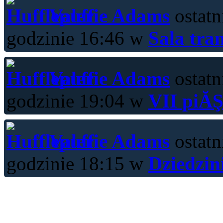
Valerie Adams
ostatn
godzinie 16:46 w
Sala tra
Valerie Adams
ostatn
godzinie 19:04 w
VII piĂŞ
Valerie Adams
ostatn
godzinie 18:15 w
Dziedzin