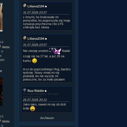
Liliana2194
O choinka!
31.07.2026 23:57
z innymi, bo brakowało mi
pomysłów, bo pogorszyła się moja
sytuacja psychiczna i bo LYS
zniknęła bez słowa
Liliana2194
O choinka!
.13
31.07.2026 23:57
Alette
Nie cierpię urodzin
Nadal
: 0
ak
czuję się na 17 lat, a już 26 na
1395
karku
A co do poprzedniego Hog, bardzo
on
tęsknię. Nowy mniej mi się
podobał, bo nie wyszły mi
poboczne, bo za mało pisałam
Rue Riddle
Do szopy hipogryfy, do szopy
wszyscy wraz!
26.07.2026 20:12
Jako tako, nawet mi się sb dziś
śniło
.13
Archiwum
Alette
: 0