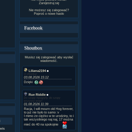
Zarejestruj się
Nie możesz się zalogować?
Poproś o
nowe hasło
Facebook
Shoutbox
Musisz się zalogować aby wysłać
wiadomość.
Liliana2194
O choinka!
03.08.2026 15:12
Dzięki
Rue Riddle
Do szopy hipogryfy, do szopy
wszyscy wraz!
01.08.2026 11:39
Racja, I will mourn old Hog forever,
to już nie było to samo :v
I mimo że ciężko w te urodziny, to i
tak wszystkiego naj naj, 17 można
ć
mieć do 40 na spokojnie
wis