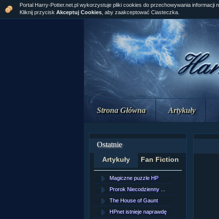
Portal Harry-Potter.net.pl wykorzystuje pliki cookies do przechowywania informacji 
Kliknij przycisk
Akceptuj Cookies
, aby zaakceptować Ciasteczka.
Strona Główna
Artykuły
Ostatnie
Artykuły
Fan Fiction
Magiczne puzzle HP
[NZ]Rozd
Prorok Niecodzienny ...
[NZ]Rozd
The House of Gaunt
[NZ]Rozd
HPnet istnieje naprawdę
Remus L