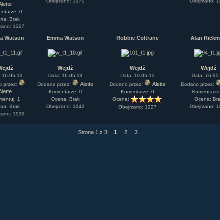
Obejrzano: 1271
Obejrzano: 1
Alette
ntarze: 0
na: Brak
zano: 1327
a Watson
Emma Watson
Robbie Coltrane
Alan Rick
Wejdź
Wejdź
Wejdź
Wejdź
: 16.05.13
Data: 16.05.13
Data: 16.05.13
Data: 16.05
Alette
Alette
o przez:
Dodano przez:
Dodano przez:
Dodano przez:
Alette
Komentarze: 0
Komentarze: 0
Komentarze
mentuj: 1
Ocena: Brak
Ocena:
Ocena: Br
na: Brak
Obejrzano: 1242
Obejrzano: 
Obejrzano: 1227
zano: 1530
Strona 1 z 3:
1
2
3