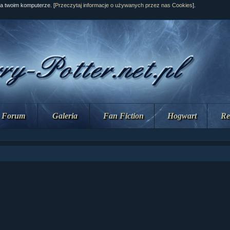
na twoim komputerze. [
Przeczytaj informacje o używanych przez nas Cookies
].
Forum
Galeria
Fan Fiction
Hogwart
Re
ział 10 cz....
ział 10 cz....
ział 9 cz.2...
upin