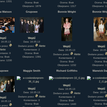
zano: 1331
Ocena: Brak
Ocena: Brak
Ocena: Br
rtykułów:
1,087
Obejrzano: 1879
Obejrzano: 1317
Obejrzano: 
ewsów:
10,564
i:
21,490
a Watson
Grupowe
Bonnie Wright
Bonnie Wri
orum:
3,921
rum:
319,637
o materiałów:
ochwał:
3,327
strzeżeń:
4,170
Wejdź
Wejdź
: 16.05.13
Data: 16.05.13
Alette
o przez:
Dodano przez:
Wejdź
Wejdź
Alette
Komentarze: 2
Data: 16.05.13
Data: 16.05
ntarze: 0
Ocena: Brak
Alette
Dodano przez:
Dodano przez:
na: Brak
Obejrzano: 1391
Komentarze: 2
Komentarze
zano: 1230
Ocena: Brak
Ocena: Br
Obejrzano: 1232
Obejrzano: 
rupowe
Maggie Smith
Richard Griffiths
Warwick Da
Wejdź
Wejdź
Wejdź
Data: 16.05.13
Data: 16.05.13
Data: 16.05
Alette
Dodano przez:
Alette
Dodano przez:
Dodano przez:
Komentarze: 0
Wejdź
Komentarze: 0
Komentarze
Ocena: Brak
: 16.05.13
Ocena: Brak
Ocena: Br
Obejrzano: 1440
o przez: