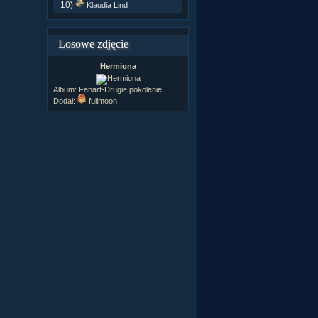
10)
Klaudia Lind
Losowe zdjęcie
Hermiona
Album:
Fanart-Drugie pokolenie
Dodał:
fullmoon