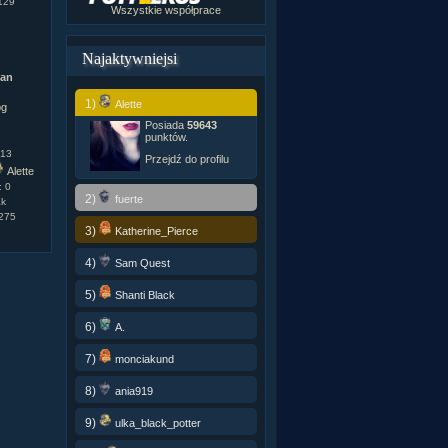
129
Wszystkie współprace
Najaktywniejsi
man
1)
Alette
Posiada
59643
punktów.
.13
Przejdź do profilu
Alette
: 0
2)
fuerte
ak
1275
3)
Katherine_Pierce
4)
Sam Quest
5)
Shanti Black
6)
A.
7)
monciakund
8)
ania919
9)
ulka_black_potter