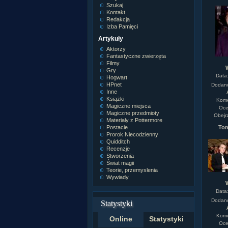
Szukaj
Kontakt
Redakcja
Izba Pamięci
Artykuły
Aktorzy
Fantastyczne zwierzęta
Filmy
Gry
Data
Hogwart
HPnet
Dodan
Inne
Książki
Kome
Magiczne miejsca
Oce
Magiczne przedmioty
Obejr
Materiały z Pottermore
Postacie
Tom
Prorok Niecodzienny
Quidditch
Recenzje
Stworzenia
Świat magii
Teorie, przemyslenia
Wywiady
Data
Dodan
Statystyki
Kome
Online
Statystyki
Oce