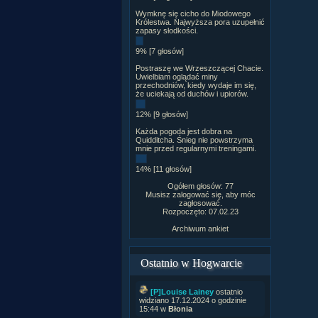
Wymknę się cicho do Miodowego
Królestwa. Najwyższa pora uzupełnić
zapasy słodkości.
9% [7 głosów]
Postraszę we Wrzeszczącej Chacie.
Uwielbiam oglądać miny
przechodniów, kiedy wydaje im się,
że uciekają od duchów i upiorów.
12% [9 głosów]
Każda pogoda jest dobra na
Quidditcha. Śnieg nie powstrzyma
mnie przed regularnymi treningami.
14% [11 głosów]
Ogółem głosów: 77
Musisz zalogować się, aby móc
zagłosować.
Rozpoczęto: 07.02.23
Archiwum ankiet
Ostatnio w Hogwarcie
[P]Louise Lainey
ostatnio
widziano 17.12.2024 o godzinie
15:44 w
Błonia