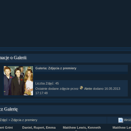
ział 9 cz.1...
ział 8 cz.2...
ział 8 cz.1...
fan fiction! <<
macje o Galerii
Galeria: Zdjęcia z premiery
Liczba Zdjęć: 45
Ostatnie dodane zdjęcie przez
Alette
dodano 16.05.2013
17:17:48
z Galerię
 Zdjęć
>
Zdjęcia z premiery
Wró
rt Grint
Daniel, Rupert, Emma
Matthew Lewis, Kenneth
Matthew Le