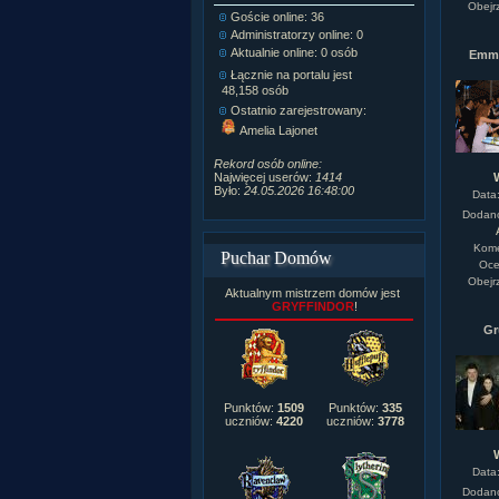
Obejr
Goście online: 36
Napisanych a
Administratorzy online: 0
Dodanych n
Aktualnie online: 0 osób
Zdjęć w galeri
Emm
Tematów na f
Łącznie na portalu jest
Postów na fo
48,158 osób
Komentarzy d
Ostatnio zarejestrowany:
222,019
Amelia Lajonet
Rozdanych p
Wlepionych o
Rekord osób online:
Najwięcej userów:
1414
Było:
24.05.2026 16:48:00
Data
Dodan
Kome
Puchar Domów
Oce
Obejr
Aktualnym mistrzem domów jest
GRYFFINDOR
!
G
Punktów:
1509
Punktów:
335
uczniów:
4220
uczniów:
3778
Data
Dodan