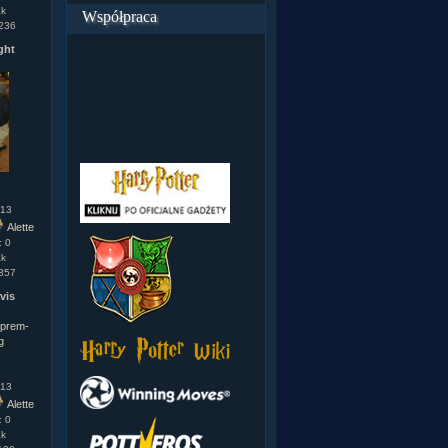
ak
Współpraca
1236
ght
.13
Alette
: 0
ak
1357
vis
.13
Alette
: 0
ak