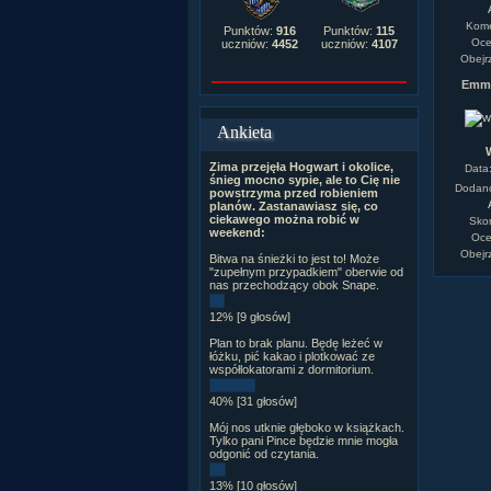
Kome
Punktów:
916
Punktów:
115
Oce
uczniów:
4452
uczniów:
4107
Obejr
Emm
Ankieta
Zima przejęła Hogwart i okolice,
Data
śnieg mocno sypie, ale to Cię nie
Dodan
powstrzyma przed robieniem
planów. Zastanawiasz się, co
ciekawego można robić w
Sko
weekend:
Oce
Obejr
Bitwa na śnieżki to jest to! Może
"zupełnym przypadkiem" oberwie od
nas przechodzący obok Snape.
12% [9 głosów]
Plan to brak planu. Będę leżeć w
łóżku, pić kakao i plotkować ze
współlokatorami z dormitorium.
40% [31 głosów]
Mój nos utknie głęboko w książkach.
Tylko pani Pince będzie mnie mogła
odgonić od czytania.
13% [10 głosów]