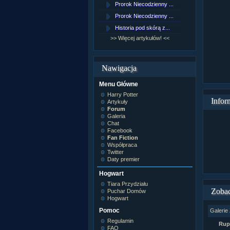
Prorok Niecodzienny ...
[NZ]Rozd
Prorok Niecodzienny ...
[NZ]Rozd
Historia pod skórą z...
[NZ]Rozd
>> Więcej artykułów! <<
>> Więcej 
Nawigacja
Menu Główne
Harry Potter
Infor
Artykuły
Forum
Galeria
Chat
Facebook
Fan Fiction
Współpraca
Twitter
Daty premier
Hogwart
Tiara Przydziału
Zobac
Puchar Domów
Hogwart
Pomoc
Galerie
Regulamin
Rupe
FAQ