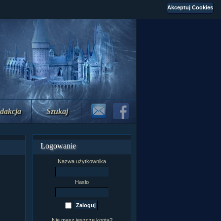
dakcja
Szukaj
Logowanie
Nazwa użytkownika
Hasło
Nie masz jeszcze konta?